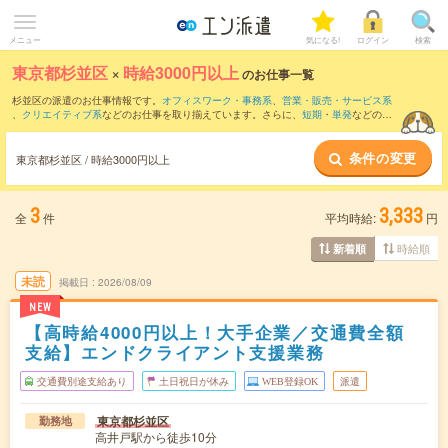
メニュー
気になる!
ログイン
検索
東京都杉並区
×
時給3000円以上
のお仕事一覧
杉並区の派遣のお仕事情報です。
オフィスワーク・事務系
、
営業・販売・サービス系
、
クリエイティブ系
などのお仕事を取り揃えています。さらに、
短期
・
単発
などの期
間や、
職種未経験OK
などのこだわり条件で絞り込んでいただけます。
条件の変更
東京都杉並区 / 時給3000円以上
3
3,333
全
件
平均時給:
円
時給順
新着順
未読
掲載日
2026/08/09
NEW
【高時給4000円以上！大手企業／交通費全額
支給】エンドクライアント支援業務
交通費別途支給あり
土日祝日が休み
WEB登録OK
派遣
東京都杉並区
勤務地
高井戸駅から徒歩10分