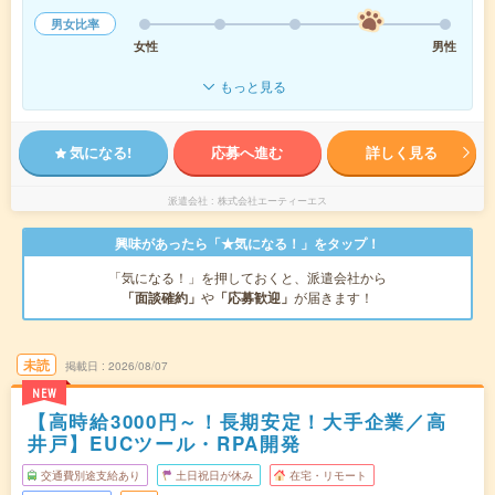
男女比率
女性
男性
もっと見る
気になる!
応募へ進む
詳しく見る
派遣会社
株式会社エーティーエス
興味があったら「★気になる！」をタップ！
「気になる！」を押しておくと、派遣会社から
「面談確約」
や
「応募歓迎」
が届きます！
未読
掲載日
2026/08/07
NEW
【高時給3000円～！長期安定！大手企業／高
井戸】EUCツール・RPA開発
交通費別途支給あり
土日祝日が休み
在宅・リモート