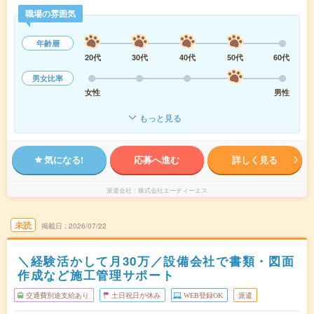
職場の雰囲気
年齢層
20代
30代
40代
50代
60代
男女比率
女性
男性
もっと見る
気になる!
応募へ進む
詳しく見る
派遣会社
株式会社エーティーエス
未読
掲載日
2026/07/22
＼経験活かして月30万／設備会社で書類・図面
作成など施工管理サポート
交通費別途支給あり
土日祝日が休み
WEB登録OK
派遣