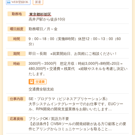
WEB登録OK
派遣
東京都杉並区
勤務地
高井戸駅から徒歩10分
勤務曜日／月～金
曜日頻度
9：00～18：00（実働8時間）休憩12：00～13：00（60
時間
分）
即日～長期 ※就業開始日、お気軽にご相談ください！
期間
3000円～3500円 想定月収：時給3,000円×8時間×20日＝
時給
480,000円＋交通費＋残業代 ※経験やスキルを考慮し決定い
たします。
交通費
交通費全額支給
SE・プログラマ（ビジネスアプリケーション系）
仕事内容
大手システムインテグレーターでのお仕事です。EUCツー
ル、RPA開発の開発支援業務をお願いいたします…
ブランクOK / 英語力不要
応募資格
【必須条件】◎VBAツールの開発経験がある方◎顧客との要
件ヒアリングからコミュニケーションを取ること…