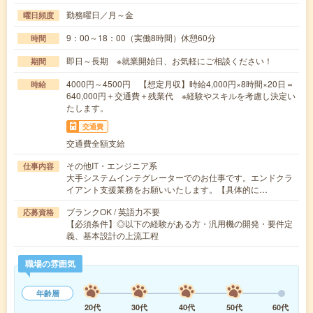
勤務曜日／月～金
曜日頻度
9：00～18：00（実働8時間）休憩60分
時間
即日～長期 ※就業開始日、お気軽にご相談ください！
期間
4000円～4500円 【想定月収】時給4,000円×8時間×20日＝
時給
640,000円＋交通費＋残業代 ※経験やスキルを考慮し決定い
たします。
交通費
交通費全額支給
その他IT・エンジニア系
仕事内容
大手システムインテグレーターでのお仕事です。エンドクラ
イアント支援業務をお願いいたします。【具体的に…
ブランクOK / 英語力不要
応募資格
【必須条件】◎以下の経験がある方・汎用機の開発・要件定
義、基本設計の上流工程
職場の雰囲気
年齢層
20代
30代
40代
50代
60代