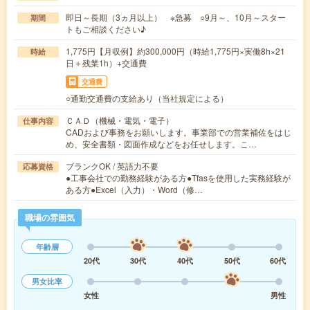
即日～長期（3ヵ月以上） ※急募 ○9月～、10月～スター
期間
トもご相談ください♪
1,775円【月収例】約300,000円（時給1,775円×実働8h×21
時給
日＋残業1h）+交通費
交通費
○通勤交通費の支給あり（当社規定による）
ＣＡＤ（機械・電気・電子）
仕事内容
CADおよび事務をお願いします。事業部での営業補佐をはじ
め、安全書類・図面作成などをお任せします。こ…
ブランクOK / 英語力不要
応募資格
●工事会社での勤務経験がある方●Tfasを使用した実務経験が
ある方●Excel（入力）・Word（修…
職場の雰囲気
年齢層
20代
30代
40代
50代
60代
男女比率
女性
男性