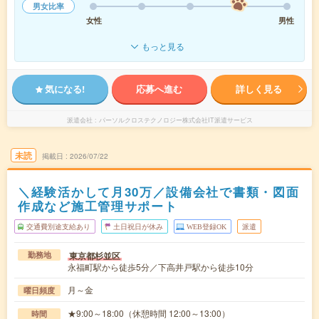
男女比率
女性
男性
もっと見る
気になる!
応募へ進む
詳しく見る
派遣会社
パーソルクロステクノロジー株式会社IT派遣サービス
未読
掲載日
2026/07/22
＼経験活かして月30万／設備会社で書類・図面
作成など施工管理サポート
交通費別途支給あり
土日祝日が休み
WEB登録OK
派遣
東京都杉並区
勤務地
永福町駅から徒歩5分／下高井戸駅から徒歩10分
月～金
曜日頻度
★9:00～18:00（休憩時間 12:00～13:00）
時間