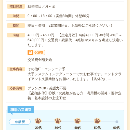
勤務曜日／月～金
曜日頻度
9：00～18：00（実働8時間）休憩60分
時間
即日～長期 ※就業開始日、お気軽にご相談ください！
期間
4000円～4500円 【想定月収】時給4,000円×8時間×20日＝
時給
640,000円＋交通費＋残業代 ※経験やスキルを考慮し決定い
たします。
交通費
交通費全額支給
その他IT・エンジニア系
仕事内容
大手システムインテグレーターでのお仕事です。エンドクラ
イアント支援業務をお願いいたします。【具体的に…
ブランクOK / 英語力不要
応募資格
【必須条件】◎以下の経験がある方・汎用機の開発・要件定
義、基本設計の上流工程
職場の雰囲気
年齢層
20代
30代
40代
50代
60代