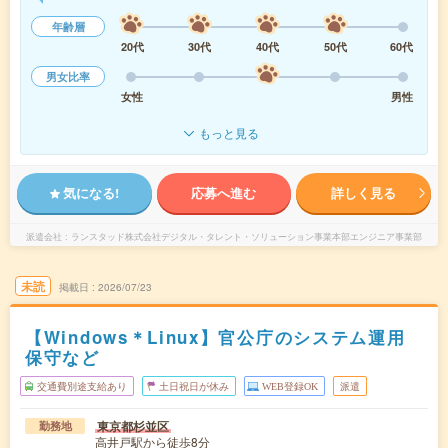
年齢層
20代
30代
40代
50代
60代
男女比率
女性
男性
もっと見る
気になる!
応募へ進む
詳しく見る
派遣会社
ランスタッド株式会社デジタル・タレント・ソリューション事業本部エンジニア事業部
未読
掲載日
2026/07/23
【Windows＊Linux】官公庁のシステム運用
保守など
交通費別途支給あり
土日祝日が休み
WEB登録OK
派遣
東京都杉並区
勤務地
高井戸駅から徒歩8分