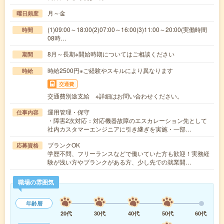
月～金
曜日頻度
(1)09:00～18:00(2)07:00～16:00(3)11:00～20:00(実働時間
時間
08時…
8月～長期※開始時期についてはご相談ください
期間
時給2500円※ご経験やスキルにより異なります
時給
交通費
交通費別途支給 ※詳細はお問い合わせください。
運用管理・保守
仕事内容
・障害2次対応：対応機器故障のエスカレーション先として
社内カスタマーエンジニアに引き継ぎを実施・一部…
ブランクOK
応募資格
学歴不問、フリーランスなどで働いていた方も歓迎！実務経
験が浅い方やブランクがある方、少し先での就業開…
職場の雰囲気
年齢層
20代
30代
40代
50代
60代