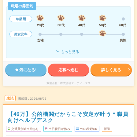
職場の雰囲気
年齢層
20代
30代
40代
50代
60代
男女比率
女性
男性
もっと見る
気になる!
応募へ進む
詳しく見る
派遣会社
株式会社エーティーエス
未読
掲載日
2026/08/05
【46万】公的機関だからこそ安定が叶う＊職員
向けヘルプデスク
交通費別途支給あり
土日祝日が休み
WEB登録OK
派遣