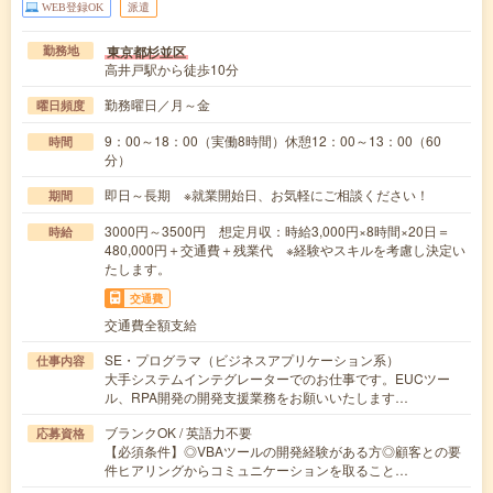
WEB登録OK
派遣
東京都杉並区
勤務地
高井戸駅から徒歩10分
勤務曜日／月～金
曜日頻度
9：00～18：00（実働8時間）休憩12：00～13：00（60
時間
分）
即日～長期 ※就業開始日、お気軽にご相談ください！
期間
3000円～3500円 想定月収：時給3,000円×8時間×20日＝
時給
480,000円＋交通費＋残業代 ※経験やスキルを考慮し決定い
たします。
交通費
交通費全額支給
SE・プログラマ（ビジネスアプリケーション系）
仕事内容
大手システムインテグレーターでのお仕事です。EUCツー
ル、RPA開発の開発支援業務をお願いいたします…
ブランクOK / 英語力不要
応募資格
【必須条件】◎VBAツールの開発経験がある方◎顧客との要
件ヒアリングからコミュニケーションを取ること…