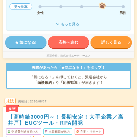
男女比率
女性
男性
もっと見る
気になる!
応募へ進む
詳しく見る
派遣会社
株式会社エーティーエス
興味があったら「★気になる！」をタップ！
「気になる！」を押しておくと、派遣会社から
「面談確約」
や
「応募歓迎」
が届きます！
未読
掲載日
2026/08/07
NEW
【高時給3000円～！長期安定！大手企業／高
井戸】EUCツール・RPA開発
交通費別途支給あり
土日祝日が休み
在宅・リモート