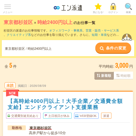
メニュー
気になる!
ログイン
検索
東京都杉並区
×
時給2400円以上
のお仕事一覧
杉並区の派遣のお仕事情報です。
オフィスワーク・事務系
、
営業・販売・サービス系
、
クリエイティブ系
などのお仕事を取り揃えています。さらに、
短期
・
単発
などの期
間や、
職種未経験OK
などのこだわり条件で絞り込んでいただけます。
条件の変更
東京都杉並区 / 時給2400円以上
5
3,000
全
件
平均時給:
円
時給順
新着順
未読
掲載日
2026/08/09
NEW
【高時給4000円以上！大手企業／交通費全額
支給】エンドクライアント支援業務
交通費別途支給あり
土日祝日が休み
WEB登録OK
派遣
東京都杉並区
勤務地
高井戸駅から徒歩10分