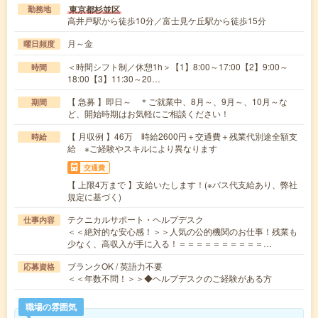
東京都杉並区
勤務地
高井戸駅から徒歩10分／富士見ケ丘駅から徒歩15分
月～金
曜日頻度
＜時間シフト制／休憩1h＞【1】8:00～17:00【2】9:00～
時間
18:00【3】11:30～20…
【 急募 】即日～ ＊ご就業中、8月～、9月～、10月～な
期間
ど、開始時期はお気軽にご相談ください！
【 月収例 】46万 時給2600円＋交通費＋残業代別途全額支
時給
給 ※ご経験やスキルにより異なります
交通費
【 上限4万まで 】支給いたします！(※バス代支給あり、弊社
規定に基づく)
テクニカルサポート・ヘルプデスク
仕事内容
＜＜絶対的な安心感！＞＞人気の公的機関のお仕事！残業も
少なく、高収入が手に入る！＝＝＝＝＝＝＝＝＝＝…
ブランクOK / 英語力不要
応募資格
＜＜年数不問！＞＞◆ヘルプデスクのご経験がある方
職場の雰囲気