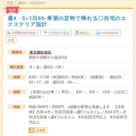
未読
掲載日
2026/08/07
NEW
週4・5×1日6h-希望の定時で帰れる〇住宅のエ
クステリア設計
交通費別途支給あり
土日祝日が休み
残業なし
WEB登録OK
派遣
東京都杉並区
勤務地
阿佐ケ谷駅から徒歩3分
月～金／週4日～OK！
曜日頻度
8:30～17:30（休憩60分）時短OK！《就業例》・週4日9：
時間
00～17：30・週5日9：00～…
［長期のお仕事！］即日～、8月～、9月～、10月～入社日ご
期間
相談OK！
時給1900円～2000円 ※経験や希望を考慮します 【月収
時給
例】月30.4万～月32万前後＝週5フルタイム／月24.3万～月
25.6万前後＝週4フルタイム #月収25万円以上 #月収30万
円以上
交通費