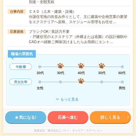
別途・全額支給
ＣＡＤ（土木・建築・設備）
仕事内容
分譲住宅地の街並み作りとして、主に建築や企画営業の要望
をエクステリアへ反映、スケジュール管理をお任せ…
ブランクOK / 英語力不要
応募資格
・戸建住宅のエクステリア（外構または造園）の設計補助や
CADオペ経験ご興味頂けましたらお気軽にエント…
職場の雰囲気
年齢層
20代
30代
40代
50代
60代
男女比率
女性
男性
もっと見る
気になる!
応募へ進む
詳しく見る
派遣会社
株式会社ニッケン・キャリア・ステーション