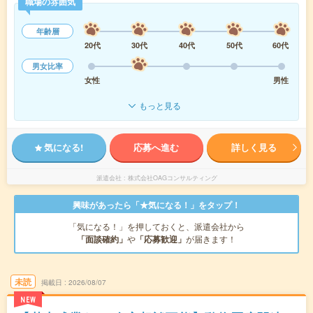
職場の雰囲気
年齢層
20代
30代
40代
50代
60代
男女比率
女性
男性
もっと見る
気になる!
応募へ進む
詳しく見る
派遣会社
株式会社OAGコンサルティング
興味があったら「★気になる！」をタップ！
「気になる！」を押しておくと、派遣会社から
「面談確約」
や
「応募歓迎」
が届きます！
未読
掲載日
2026/08/07
NEW