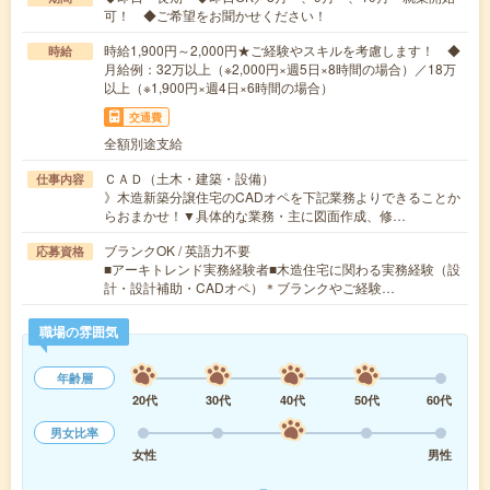
可！ ◆ご希望をお聞かせください！
時給1,900円～2,000円★ご経験やスキルを考慮します！ ◆
時給
月給例：32万以上（※2,000円×週5日×8時間の場合）／18万
以上（※1,900円×週4日×6時間の場合）
交通費
全額別途支給
ＣＡＤ（土木・建築・設備）
仕事内容
》木造新築分譲住宅のCADオペを下記業務よりできることか
らおまかせ！▼具体的な業務・主に図面作成、修…
ブランクOK / 英語力不要
応募資格
■アーキトレンド実務経験者■木造住宅に関わる実務経験（設
計・設計補助・CADオペ）＊ブランクやご経験…
職場の雰囲気
年齢層
20代
30代
40代
50代
60代
男女比率
女性
男性