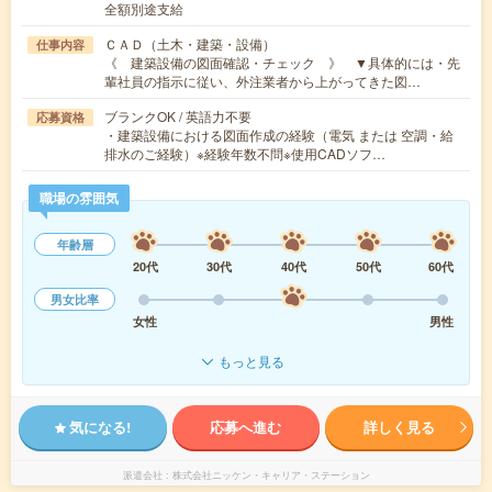
全額別途支給
ＣＡＤ（土木・建築・設備）
仕事内容
《 建築設備の図面確認・チェック 》 ▼具体的には・先
輩社員の指示に従い、外注業者から上がってきた図…
ブランクOK / 英語力不要
応募資格
・建築設備における図面作成の経験（電気 または 空調・給
排水のご経験）※経験年数不問※使用CADソフ…
職場の雰囲気
年齢層
20代
30代
40代
50代
60代
男女比率
女性
男性
もっと見る
気になる!
応募へ進む
詳しく見る
派遣会社
株式会社ニッケン・キャリア・ステーション