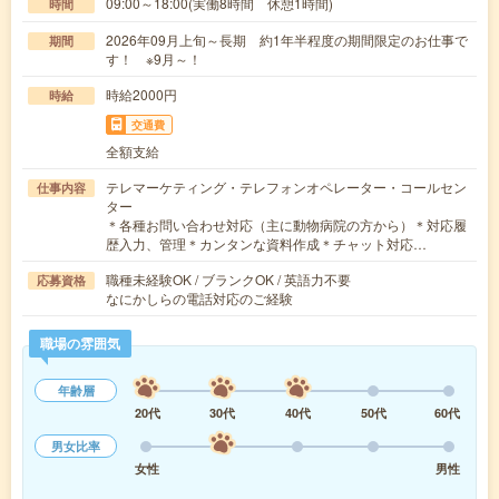
09:00～18:00(実働8時間 休憩1時間)
時間
2026年09月上旬～長期 約1年半程度の期間限定のお仕事で
期間
す！ ※9月～！
時給2000円
時給
交通費
全額支給
テレマーケティング・テレフォンオペレーター・コールセン
仕事内容
ター
＊各種お問い合わせ対応（主に動物病院の方から）＊対応履
歴入力、管理＊カンタンな資料作成＊チャット対応…
職種未経験OK / ブランクOK / 英語力不要
応募資格
なにかしらの電話対応のご経験
職場の雰囲気
年齢層
20代
30代
40代
50代
60代
男女比率
女性
男性