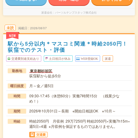
派遣会社
パーソルテンプスタッフ株式会社
未読
掲載日
2026/08/07
NEW
駅から5分以内＊マスコミ関連＊時給2050円！
荻窪でのテスト・評価
交通費別途支給あり
土日祝日が休み
WEB登録OK
派遣
東京都杉並区
勤務地
荻窪駅から徒歩5分
月～金／週5日
曜日頻度
09:30-17:45（休憩60分）実働7時間15分 （残業少な
時間
め！）
2026年10月01日～長期 ※開始日相談OK ※10月～
期間
時給2050円 月収例 29万7250円 時給2050円×実働7h15m×
時給
週5日×4週 ※月収例を保証するものではありません。
交通費