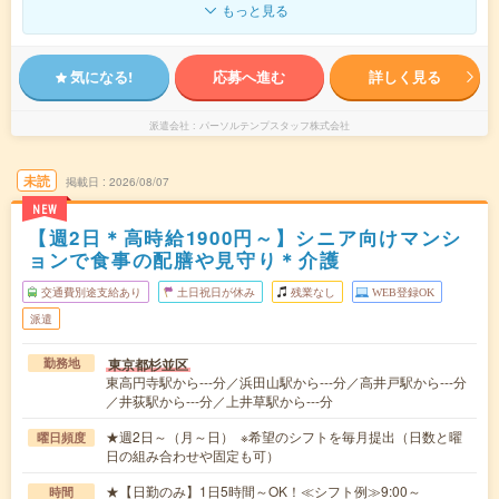
もっと見る
気になる!
応募へ進む
詳しく見る
派遣会社
パーソルテンプスタッフ株式会社
未読
掲載日
2026/08/07
NEW
【週2日＊高時給1900円～】シニア向けマンシ
ョンで食事の配膳や見守り＊介護
交通費別途支給あり
土日祝日が休み
残業なし
WEB登録OK
派遣
東京都杉並区
勤務地
東高円寺駅から---分／浜田山駅から---分／高井戸駅から---分
／井荻駅から---分／上井草駅から---分
★週2日～（月～日） ※希望のシフトを毎月提出（日数と曜
曜日頻度
日の組み合わせや固定も可）
★【日勤のみ】1日5時間～OK！≪シフト例≫9:00～
時間