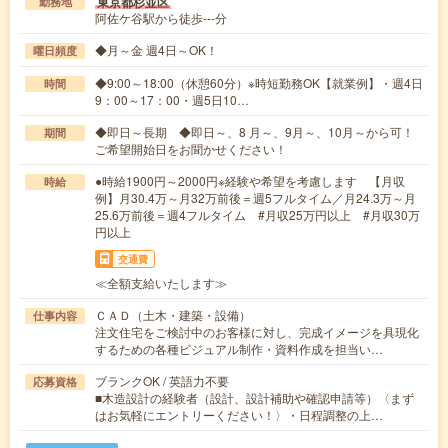
東京都杉並区
勤務地
阿佐ケ谷駅から徒歩---分
◆月～金 週4日～OK！
曜日頻度
◆9:00～18:00（休憩60分）※時短勤務OK【就業例】・週4日
時間
9：00～17：00・週5日10…
◆即日～長期 ◆即日～、8 月～、9月～、10月～から可！
期間
ご希望開始日をお聞かせください！
●時給1900円～2000円※経験や希望を考慮します 【月収
時給
例】月30.4万～月32万前後＝週5フルタイム／月24.3万～月
25.6万前後＝週4フルタイム #月収25万円以上 #月収30万
円以上
交通費
≪全額支給いたします≫
ＣＡＤ（土木・建築・設備）
仕事内容
注文住宅をご検討中のお客様に対し、完成イメージを具現化
するための各種ビジュアル制作・資料作成を担当い…
ブランクOK / 英語力不要
応募資格
■木造設計の経験者（設計、設計補助や確認申請等）〈まず
はお気軽にエントリーください！〉・日程調整の上…