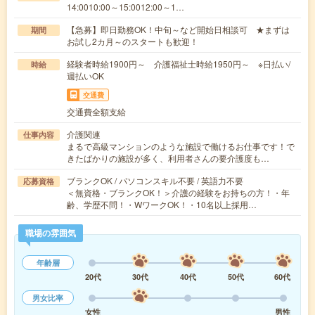
14:0010:00～15:0012:00～1…
【急募】即日勤務OK！中旬～など開始日相談可 ★まずは
期間
お試し2カ月～のスタートも歓迎！
経験者時給1900円～ 介護福祉士時給1950円～ ※日払い/
時給
週払いOK
交通費
交通費全額支給
介護関連
仕事内容
まるで高級マンションのような施設で働けるお仕事です！で
きたばかりの施設が多く、利用者さんの要介護度も…
ブランクOK / パソコンスキル不要 / 英語力不要
応募資格
＜無資格・ブランクOK！＞介護の経験をお持ちの方！・年
齢、学歴不問！・WワークOK！・10名以上採用…
職場の雰囲気
年齢層
20代
30代
40代
50代
60代
男女比率
女性
男性