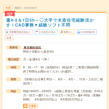
未読
掲載日
2026/08/07
NEW
週4-5＆1日5h～〇大手で木造住宅経験活か
す！CAD事務▼経験ソフト不問
交通費別途支給あり
土日祝日が休み
残業なし
WEB登録OK
派遣
東京都杉並区
勤務地
阿佐ケ谷駅から徒歩3分
月～金/週4日～OK！
曜日頻度
8：30～17：30（休憩60分）/時短OK！ご希望の開始時間・
時間
終了時間をお聞かせください♪※週20…
【長期のお仕事】即日～、8月～、9月～、10月～入社日ご相
期間
談OK！
時給1900円～2000円 ※経験と希望を考慮［月収例］月30.4
時給
万～32万＝週5フル／月18.2万～19.2万＝週4×時短（実働6
時間） #月収25万円以上 #月収30万円以上
交通費