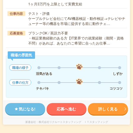
1ヶ月3万円を上限として実費支給
テスト・評価
仕事内容
ケーブルテレビ会社にてAV機器検証・動作検証→テレビやチ
ューナー等の機器を市場に提供する前に動作チェ…
ブランクOK / 英語力不要
応募資格
・検証業務経験のある方【IT業界での就業経験（期間・資格
不問）があれば、あなたのご希望に合ったお仕事…
職場の雰囲気
職場の様子
活気がある
しずか
仕事の仕方
テキパキ
コツコツ
気になる!
応募へ進む
詳しく見る
派遣会社
株式会社リクルートスタッフィング ＩＴスタッフィング