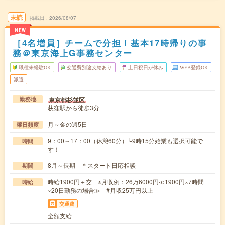
未読
掲載日
2026/08/07
NEW
［4名増員］チームで分担！基本17時帰りの事
務＠東京海上G事務センター
職種未経験OK
交通費別途支給あり
土日祝日が休み
WEB登録OK
派遣
東京都杉並区
勤務地
荻窪駅から徒歩3分
月～金の週5日
曜日頻度
9：00～17：00（休憩60分）└9時15分始業も選択可能で
時間
す！
8月～長期 ＊スタート日応相談
期間
時給1900円＋交 ※月収例：26万6000円≪1900円×7時間
時給
×20日勤務の場合≫ #月収25万円以上
交通費
全額支給