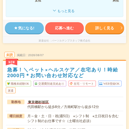
女性
男性
もっと見る
気になる!
応募へ進む
詳しく見る
派遣会社
パーソルテンプスタッフ株式会社
未読
掲載日
2026/08/07
NEW
急募！＼ペット×ヘルスケア／在宅あり！時給
2000円＊お問い合わせ対応など
職種未経験OK
交通費別途支給あり
在宅・リモート
WEB登録OK
派遣
東京都杉並区
勤務地
代田橋駅から徒歩8分／方南町駅から徒歩12分
月～金・土・日・祝(週5日) ※シフト制 ※土日祝日を含む
曜日頻度
シフト制のお仕事です☆（土曜出社必須）