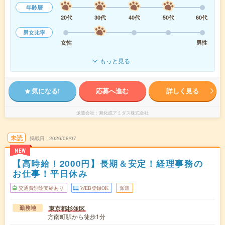
年齢層
20代
30代
40代
50代
60代
男女比率
女性
男性
もっと見る
気になる!
応募へ進む
詳しく見る
派遣会社
旭化成アミダス株式会社
未読
掲載日
2026/08/07
NEW
【高時給！2000円】長期＆安定！経理事務の
お仕事！平日休み
交通費別途支給あり
WEB登録OK
派遣
東京都杉並区
勤務地
方南町駅から徒歩1分