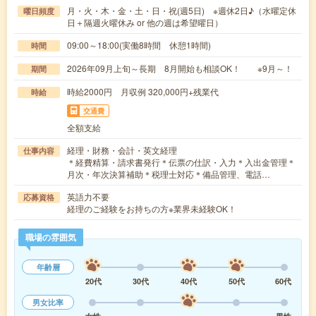
月・火・木・金・土・日・祝(週5日) ※週休2日♪（水曜定休
曜日頻度
日＋隔週火曜休み or 他の週は希望曜日）
09:00～18:00(実働8時間 休憩1時間)
時間
2026年09月上旬～長期 8月開始も相談OK！ ※9月～！
期間
時給2000円 月収例 320,000円+残業代
時給
交通費
全額支給
経理・財務・会計・英文経理
仕事内容
＊経費精算・請求書発行＊伝票の仕訳・入力＊入出金管理＊
月次・年次決算補助＊税理士対応＊備品管理、電話…
英語力不要
応募資格
経理のご経験をお持ちの方※業界未経験OK！
職場の雰囲気
年齢層
20代
30代
40代
50代
60代
男女比率