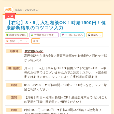
未読
掲載日
2026/08/07
NEW
【在宅】8・9月入社相談OK！時給1900円！健
康診断結果のコツコツ入力
職種未経験OK
交通費別途支給あり
土日祝日が休み
残業なし
在宅・リモート
派遣
東京都杉並区
勤務地
高円寺駅から徒歩5分／新高円寺駅から徒歩5分／阿佐ケ谷駅
から徒歩5分
月～日 ※土日休みもOK！▼自由シフトで週2～OK！ ※単
曜日頻度
発のお仕事ではございませんのでご注意ください。 ※完全在
宅ではありません。シフトにより在宅頻度の変動あり
8:00～22:00 ▼1日4時間～10時～・11時～など、シフト希
時間
望ご相談ください！
【急募】即日～短期も長期もOK！最短翌月末まで 1か月ごと
期間
の更新が可能！開始日もご相談ください！
時給1900円～2100円 ▼日払い週払い可能！※規定有り
時給
▼1日6時間勤務で日収1万以上！