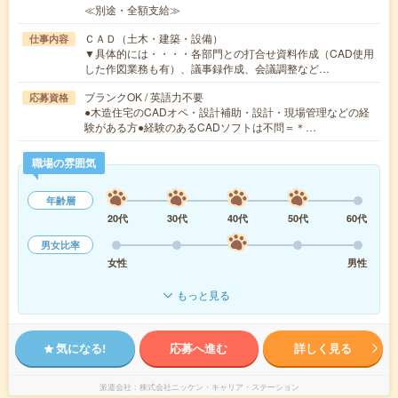
≪別途・全額支給≫
ＣＡＤ（土木・建築・設備）
仕事内容
▼具体的には・・・・各部門との打合せ資料作成（CAD使用
した作図業務も有）、議事録作成、会議調整など…
ブランクOK / 英語力不要
応募資格
●木造住宅のCADオペ・設計補助・設計・現場管理などの経
験がある方●経験のあるCADソフトは不問＝＊…
職場の雰囲気
年齢層
20代
30代
40代
50代
60代
男女比率
女性
男性
もっと見る
気になる!
応募へ進む
詳しく見る
派遣会社
株式会社ニッケン・キャリア・ステーション