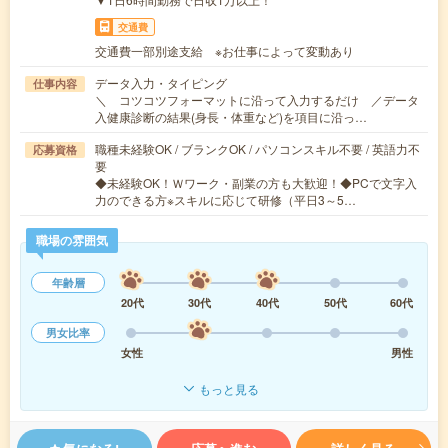
交通費
交通費一部別途支給 ※お仕事によって変動あり
データ入力・タイピング
仕事内容
＼ コツコツフォーマットに沿って入力するだけ ／データ
入健康診断の結果(身長・体重など)を項目に沿っ…
職種未経験OK / ブランクOK / パソコンスキル不要 / 英語力不
応募資格
要
◆未経験OK！Ｗワーク・副業の方も大歓迎！◆PCで文字入
力のできる方※スキルに応じて研修（平日3～5…
職場の雰囲気
年齢層
20代
30代
40代
50代
60代
男女比率
女性
男性
もっと見る