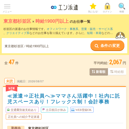
メニュー
気になる!
ログイン
検索
東京都杉並区
×
時給1900円以上
のお仕事一覧
杉並区の派遣のお仕事情報です。
オフィスワーク・事務系
、
営業・販売・サービス系
、
クリエイティブ系
などのお仕事を取り揃えています。さらに、
短期
・
単発
などの期
間や、
職種未経験OK
などのこだわり条件で絞り込んでいただけます。
条件の変更
東京都杉並区 / 時給1900円以上
47
2,067
全
件
平均時給:
円
時給順
新着順
未読
掲載日
2026/08/07
NEW
≪派遣⇒正社員へ≫ママさん活躍中！社内に託
児スペースあり！フレックス制！会計事務
交通費別途支給あり
土日祝日が休み
WEB登録OK
正社員への紹介予定派遣
東京都杉並区
勤務地