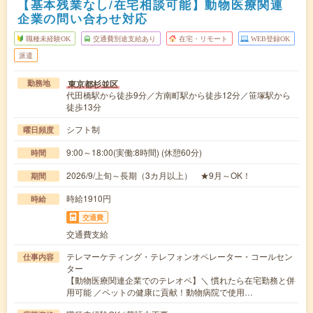
【基本残業なし/在宅相談可能】動物医療関連
企業の問い合わせ対応
職種未経験OK
交通費別途支給あり
在宅・リモート
WEB登録OK
派遣
東京都杉並区
勤務地
代田橋駅から徒歩9分／方南町駅から徒歩12分／笹塚駅から
徒歩13分
シフト制
曜日頻度
9:00～18:00(実働:8時間) (休憩60分)
時間
2026/9/上旬～長期（3カ月以上） ★9月～OK！
期間
時給1910円
時給
交通費
交通費支給
テレマーケティング・テレフォンオペレーター・コールセン
仕事内容
ター
【動物医療関連企業でのテレオペ】＼ 慣れたら在宅勤務と併
用可能 ／ペットの健康に貢献！動物病院で使用…