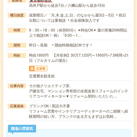
東京都杉並区
勤務地
高井戸駅から徒歩7分／八幡山駅から徒歩15分
就業曜日／「月,木,金,土,日」のなかから週3日～5日 ＊祝日
曜日頻度
出勤については要相談 ＊社会保険加入です
9：30～18：00（休憩60分）✦時短OK✦ 週の実働20時間以
時間
上で相談OK！ 例）「9:30～1…
即日～長期 ＊開始時期相談OKです！
期間
時給1950円 【月収例】30万7,125円＝1950円×7.5時間×21
時給
日（フルタイムの場合）
交通費
交通費全額支給
その他クリエイティブ系
仕事内容
戸建住宅、マンション専有部の全面改装リフォームのインテ
リアコーディネーター▼リフォーム契約いただいた…
ブランクOK / 英語力不要
応募資格
リフォーム営業やインテリアコーディネーターのご経験＼経
験期間の短い方、ブランクのある方もまずはお気軽…
職場の雰囲気