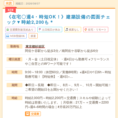
未読
掲載日
2026/08/07
NEW
《在宅〇週4・時短OK！》建築設備の図面チェ
ック▼時給2,200も＊
交通費別途支給あり
土日祝日が休み
残業なし
在宅・リモート
WEB登録OK
派遣
東京都杉並区
勤務地
阿佐ケ谷駅から徒歩3分／南阿佐ケ谷駅から徒歩6分
・月～金（土日祝定休） ・週4日から勤務可 ※フリーランス
曜日頻度
やご自営とのWワーク可能です！
9:00～18:00（休憩60分／実働8時間）※週4日や1日6h～時短
時間
勤務可能！【時短例】・週4日×…
◆即日～長期 ◆即日～、8月～、9月～、10月～開始可能！
期間
ご希望の開始日をお聞かせください！
時給2,000円～時給2,200円＋交通費｜スキルや経験によって
時給
時給は前後いたします。｜月収例：21万～＋交通費＝2200
円×週4×6時間の場合｜#月収20万円以上
交通費