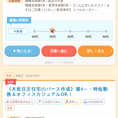
職種未経験OK / 英語力不要
応募資格
職種未経験OK！業界未経験OK！【こんな方におススメ！ま
ずはご応募ください／歓迎条件】コールセンター…
職場の雰囲気
年齢層
20代
30代
40代
50代
60代
気になる!
応募へ進む
詳しく見る
派遣会社
アデコ株式会社
未読
掲載日
2026/08/07
NEW
《木造注文住宅のパース作成》週4～・時短勤
務＆オフィスカジュアルOK！
交通費別途支給あり
土日祝日が休み
残業なし
WEB登録OK
派遣