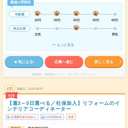
職場の雰囲気
年齢層
20代
30代
40代
50代
60代
男女比率
女性
男性
もっと見る
気になる!
応募へ進む
詳しく見る
派遣会社
株式会社ニッケン・キャリア・ステーション
未読
掲載日
2026/08/07
NEW
【週3～5日選べる／社保加入】リフォームのイ
ンテリアコーディネーター
交通費別途支給あり
WEB登録OK
派遣