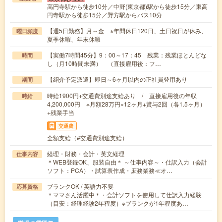
高円寺駅から徒歩10分／中野(東京都)駅から徒歩15分／東高
円寺駅から徒歩15分／野方駅からバス10分
【週5日勤務】月～金 ※年間休日120日、土日祝日が休み、
曜日頻度
夏季休暇、年末休暇
【実働7時間45分】9：00～17：45 残業：残業ほとんどな
時間
し（月10時間未満） （直接雇用後：フ…
【紹介予定派遣】即日～6ヶ月以内の正社員登用あり
期間
時給1900円+交通費別途支給あり / 直接雇用後の年収
時給
4,200,000円 ※月額28万円×12ヶ月+賞与2回（各1.5ヶ月）
+残業手当
交通費
全額支給（#交通費別途支給）
経理・財務・会計・英文経理
仕事内容
＊WEB登録OK、服装自由＊ ～仕事内容～・仕訳入力（会計
ソフト：PCA）・試算表作成・庶務業務≪オ…
ブランクOK / 英語力不要
応募資格
＊ママさん活躍中＊・会計ソフトを使用して仕訳入力経験
（目安：経理経験2年程度）※ブランクが1年程度あ…