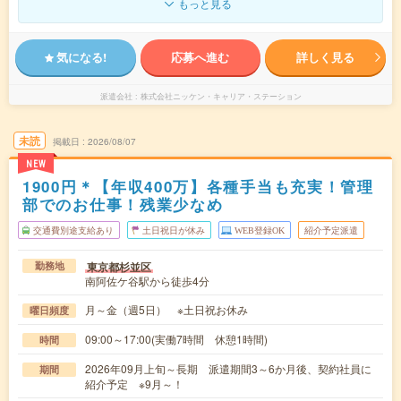
もっと見る
気になる!
応募へ進む
詳しく見る
派遣会社
株式会社ニッケン・キャリア・ステーション
未読
掲載日
2026/08/07
NEW
1900円＊【年収400万】各種手当も充実！管理
部でのお仕事！残業少なめ
交通費別途支給あり
土日祝日が休み
WEB登録OK
紹介予定派遣
東京都杉並区
勤務地
南阿佐ケ谷駅から徒歩4分
月～金（週5日） ※土日祝お休み
曜日頻度
09:00～17:00(実働7時間 休憩1時間)
時間
2026年09月上旬～長期 派遣期間3～6か月後、契約社員に
期間
紹介予定 ※9月～！