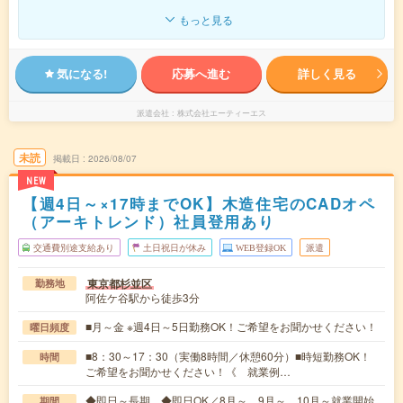
もっと見る
気になる!
応募へ進む
詳しく見る
派遣会社
株式会社エーティーエス
未読
掲載日
2026/08/07
NEW
【週4日～×17時までOK】木造住宅のCADオペ
（アーキトレンド）社員登用あり
交通費別途支給あり
土日祝日が休み
WEB登録OK
派遣
東京都杉並区
勤務地
阿佐ケ谷駅から徒歩3分
■月～金 ※週4日～5日勤務OK！ご希望をお聞かせください！
曜日頻度
■8：30～17：30（実働8時間／休憩60分）■時短勤務OK！
時間
ご希望をお聞かせください！《 就業例…
◆即日～長期 ◆即日OK／8月～、9月～、10月～就業開始
期間