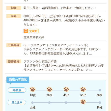
即日～長期 ※就業開始日、お気軽にご相談ください！
期間
3000円～3500円 想定月収：時給3,000円×8時間×20日＝
時給
480,000円＋交通費＋残業代 ※経験やスキルを考慮し決定い
たします。
交通費
交通費全額支給
SE・プログラマ（ビジネスアプリケーション系）
仕事内容
大手システムインテグレーターでのお仕事です。EUCツー
ル、RPA開発の開発支援業務をお願いいたします…
ブランクOK / 英語力不要
応募資格
【必須条件】◎VBAツールの開発経験がある方◎顧客との要
件ヒアリングからコミュニケーションを取ること…
職場の雰囲気
年齢層
20代
30代
40代
50代
60代
男女比率
女性
男性