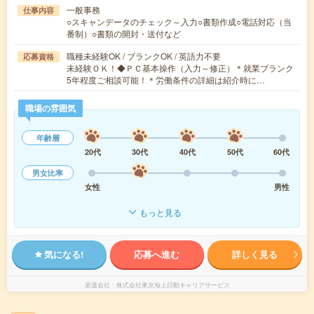
一般事務
仕事内容
○スキャンデータのチェック～入力○書類作成○電話対応（当
番制）○書類の開封・送付など
職種未経験OK / ブランクOK / 英語力不要
応募資格
未経験ＯＫ！◆ＰＣ基本操作（入力～修正）＊就業ブランク
5年程度ご相談可能！＊労働条件の詳細は紹介時に…
職場の雰囲気
年齢層
20代
30代
40代
50代
60代
男女比率
女性
男性
もっと見る
気になる!
応募へ進む
詳しく見る
派遣会社
株式会社東京海上日動キャリアサービス