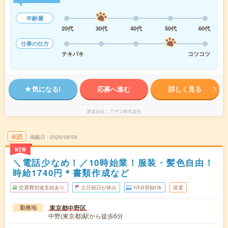
年齢層
20代
30代
40代
50代
60代
仕事の仕方
テキパキ
コツコツ
気になる!
応募へ進む
詳しく見る
派遣会社
アデコ株式会社
未読
掲載日
2026/08/09
NEW
＼電話少なめ！／10時始業！服装・髪色自由！
時給1740円＊書類作成など
交通費別途支給あり
土日祝日が休み
WEB登録OK
派遣
東京都中野区
勤務地
中野(東京都)駅から徒歩6分