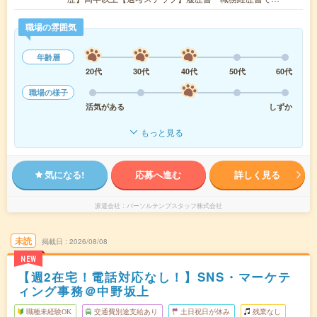
職場の雰囲気
年齢層
20代
30代
40代
50代
60代
職場の様子
活気がある
しずか
もっと見る
気になる!
応募へ進む
詳しく見る
派遣会社
パーソルテンプスタッフ株式会社
未読
掲載日
2026/08/08
NEW
【週2在宅！電話対応なし！】SNS・マーケテ
ィング事務＠中野坂上
職種未経験OK
交通費別途支給あり
土日祝日が休み
残業なし