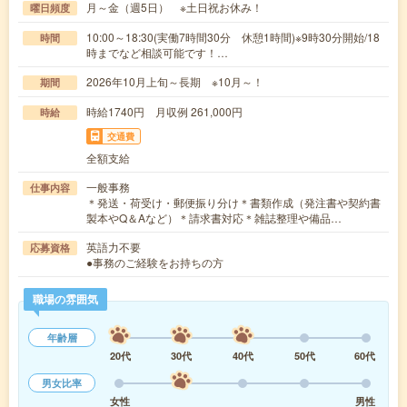
月～金（週5日） ※土日祝お休み！
曜日頻度
10:00～18:30(実働7時間30分 休憩1時間)※9時30分開始/18
時間
時までなど相談可能です！…
2026年10月上旬～長期 ※10月～！
期間
時給1740円 月収例 261,000円
時給
交通費
全額支給
一般事務
仕事内容
＊発送・荷受け・郵便振り分け＊書類作成（発注書や契約書
製本やQ＆Aなど）＊請求書対応＊雑誌整理や備品…
英語力不要
応募資格
●事務のご経験をお持ちの方
職場の雰囲気
年齢層
20代
30代
40代
50代
60代
男女比率
女性
男性