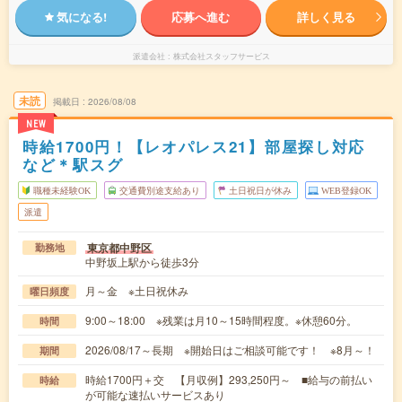
気になる!
応募へ進む
詳しく見る
派遣会社
株式会社スタッフサービス
未読
掲載日
2026/08/08
NEW
時給1700円！【レオパレス21】部屋探し対応
など＊駅スグ
職種未経験OK
交通費別途支給あり
土日祝日が休み
WEB登録OK
派遣
東京都中野区
勤務地
中野坂上駅から徒歩3分
月～金 ※土日祝休み
曜日頻度
9:00～18:00 ※残業は月10～15時間程度。※休憩60分。
時間
2026/08/17～長期 ※開始日はご相談可能です！ ※8月～！
期間
時給1700円＋交 【月収例】293,250円～ ■給与の前払い
時給
が可能な速払いサービスあり