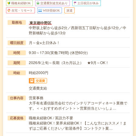
職種未経験OK
交通費別途支給あり
土日祝日が休み
在宅・リモート
WEB登録OK
派遣
東京都中野区
勤務地
中野坂上駅から徒歩2分／西新宿五丁目駅から徒歩12分／中
野新橋駅から徒歩13分
月～金※土日休み！
曜日頻度
9:30～17:30(実働:7時間) (休憩60分)
時間
2026/9/上旬～長期（3カ月以上） ★9月～OK！
期間
時給2000円
時給
交通費
交通費支給
営業事務
仕事内容
大手有名通信販売会社でのインテリアコーディネート業務で
す。＜＜おすすめポイント＞＞営業担当といっしょ…
職種未経験OK / 英語力不要
応募資格
職種未経験OK！業界未経験OK！【こんな方におススメ！ま
ずはご応募ください／歓迎条件】コントラクト案…