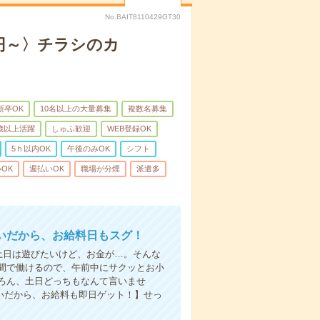
No.BAIT8110429GT30
0円～〉チラシのカ
新卒OK
10名以上の大量募集
複数名募集
0歳以上活躍
しゅふ歓迎
WEB登録OK
5ｈ以内OK
午後のみOK
シフト
OK
週払いOK
職場が分煙
派遣多
いだから、お給料日もスグ！
土日は遊びたいけど、お金が…。そんな
間で働けるので、午前中にサクッとお小
ろん、土日どっちもなんて言いませ
払いだから、お給料も即日ゲット！】せっ