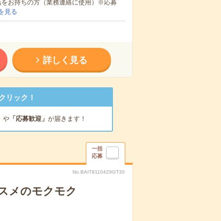
話をお持ちの方（業務連絡に使用）※応募
を見る
詳しく見る
クリック！
」
や
「応募歓迎」
が届きます！
一括
応募
No.BAIT8110429GT30
コスメのモクモク