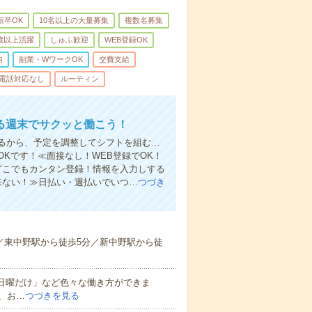
新卒OK
10名以上の大量募集
複数名募集
0歳以上活躍
しゅふ歓迎
WEB登録OK
内
副業・WワークOK
交費支給
電話対応なし
ルーティン
る週末でサクッと働こう！
るから、予定を調整してシフトを組む…
Kです！≪面接なし！WEB登録でOK！
もどこでもカンタン登録！情報を入力しする
来ない！≫日払い・週払いでいつ…
つづき
分／東中野駅から徒歩5分／新中野駅から徒
と日曜だけ」など色々な働き方ができま
、お…
つづきを見る