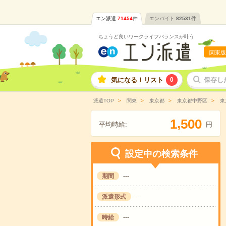
エン派遣
71454
件
エンバイト
82531
件
ちょうど良いワークライフバランスが叶う
関東版
気になる！リスト
0
保存し
派遣TOP
関東
東京都
東京都中野区
東
,
1
5
0
0
平均時給:
円
設定中の検索条件
期間
---
派遣形式
---
時給
---