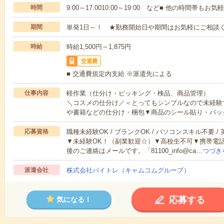
時間
9:00～17:0010:00～19:00 など■ 他の時間帯も
期間
単発1日～！ ★勤務開始日や期間はお気軽にご相談く
時給
時給1,500円～1,875円
交通費
■ 交通費規定内支給 ※派遣先による
仕事内容
軽作業（仕分け・ピッキング・検品、商品管理）
＼コスメの仕分け／＜とってもシンプルなので未経験
や書籍などの仕分け・梱包▼商品のシール貼り・パッ
応募資格
職種未経験OK / ブランクOK / パソコンスキル不要 /
▼未経験OK！（副業歓迎☆）▼高校生不可▼携帯電
後のご連絡はメールです。「81100_info@ca…
つづき
派遣会社
株式会社バイトレ（キャムコムグループ）
応募する
気になる！