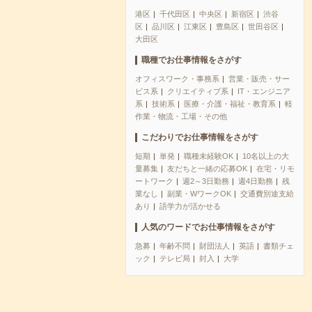
港区
千代田区
中央区
新宿区
渋谷
区
品川区
江東区
豊島区
世田谷区
大田区
職種でお仕事情報をさがす
オフィスワーク・事務系
営業・販売・サー
ビス系
クリエイティブ系
IT・エンジニア
系
技術系
医療・介護・福祉・教育系
軽
作業・物流・工場・その他
こだわりでお仕事情報をさがす
短期
単発
職種未経験OK
10名以上の大
量募集
友だちと一緒の応募OK
在宅・リモ
ートワーク
週2～3日勤務
週4日勤務
残
業なし
副業・WワークOK
交通費別途支給
あり
語学力が活かせる
人気のワードでお仕事情報をさがす
急募
年齢不問
財団法人
英語
書類チェ
ック
テレビ局
封入
大学