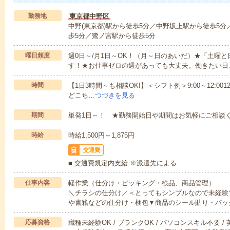
勤務地
東京都中野区
中野(東京都)駅から徒歩5分／中野坂上駅から徒歩5
歩5分／鷺ノ宮駅から徒歩5分
曜日頻度
週0日～/月1日～OK！（月～日のあいだ）★「土曜
す！★お仕事ゼロの週があっても大丈夫。働きたい日
時間
【1日3時間～も相談OK!】＜シフト例＞9:00～12:0012:00～1
どこち…
つづきを見る
期間
単発1日～！ ★勤務開始日や期間はお気軽にご相談く
時給
時給1,500円～1,875円
交通費
■ 交通費規定内支給 ※派遣先による
仕事内容
軽作業（仕分け・ピッキング・検品、商品管理）
＼チラシの仕分け／＜とってもシンプルなので未経験
や書籍などの仕分け・梱包▼商品のシール貼り・パッ
応募資格
職種未経験OK / ブランクOK / パソコンスキル不要 /