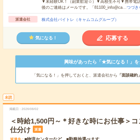
▼未経験OK！（副業歓迎☆）▼高校生不可▼携帯電
後のご連絡はメールです。「81100_info@ca…
つづき
派遣会社
株式会社バイトレ（キャムコムグループ）
応募する
気になる！
興味があったら「★気になる！」を
「気になる！」を押しておくと、派遣会社から
「面談確約
未読
掲載日
2026/08/02
＜時給1,500円～＊好きな時にお仕事＞
仕分け
派遣
■物流センターなど ■勤務地選べます
派遣先