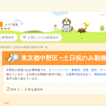
ヘル
エリア変更
た希望条件
お気に入りの派遣会社
京都中野区 土日祝のみ勤務の派遣の仕事一覧
東京都中野区
土日祝のみ勤
で
中野区の派遣のお仕事情報です。
オフィスワーク・事務系
、
営業・販売・サー
揃えています。土日祝のみ勤務の条件の他に、
交通費別途支給あり
、
職種未経
条件も取り揃えています。
2
1
2
件中
～
件を表示中
未読