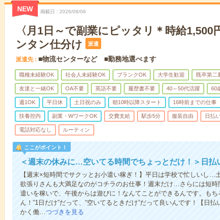
NEW
掲載日
2026/08/06
〈月1日～で副業にピッタリ＊時給1,50
ンタン仕分け
派遣
■物流センターなど ■勤務地選べます
派遣先
職種未経験OK
社会人未経験OK
ブランクOK
大学生歓迎
既卒第二
友達と一緒OK
OA不要
英語不要
履歴書不要
40～50代活躍
6
週1OK
平日休
土日祝のみ
朝10時以降スタート
16時前までの仕事
扶養控内
副業・WワークOK
交費支給
駅歩5分
服装自由
日払い
電話対応なし
ルーティン
ここがポイント！
＜週末の休みに…空いてる時間でちょっとだけ！＞日払
【週末×短時間でサクッとお小遣い稼ぎ！】平日は学校で忙しいし…
欲張りさんも大満足なのがコチラのお仕事！週末だけ…さらには短時
遣いを稼いで、午後からは遊びに！なんてことができるんです。もち
ん！“1日だけ”だって、“空いてるときだけ”だって良いんです！【日
かく働…
つづきを見る