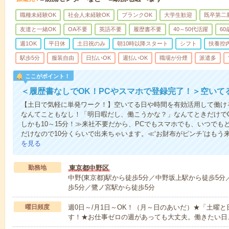
職種未経験OK
社会人未経験OK
ブランクOK
大学生歓迎
既卒第二
友達と一緒OK
OA不要
英語不要
履歴書不要
40～50代活躍
6
週1OK
平日休
土日祝のみ
朝10時以降スタート
シフト
扶養控
駅歩5分
服装自由
日払いOK
週払いOK
職場が分煙
派遣多
ここがポイント！
＜履歴書なしでOK！PCやスマホで登録完了！＞空いて
【土日で気軽に単発ワーク！】空いてる日や時間を有効活用して働け
なんてこともなし！「明日暇だし、働こうかな？」なんてときだけでO
しかも10～15分！≫来社不要だから、PCでもスマホでも、いつで
だけなので10分くらいで出来ちゃいます。≪‘お財布がピンチ’はもう
を見る
勤務地
東京都中野区
中野(東京都)駅から徒歩5分／中野坂上駅から徒歩5
歩5分／鷺ノ宮駅から徒歩5分
曜日頻度
週0日～/月1日～OK！（月～日のあいだ）★「土曜
す！★お仕事ゼロの週があっても大丈夫。働きたい日