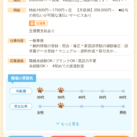
時給1600円～1700円＋交 【月収例】256,000円～ ■給与
時給
の前払いが可能な速払いサービスあり
交通費
交通費支給あり
一般事務
仕事内容
＊解約情報の登録・照合・修正＊家賃請求額の減額修正・請
求書データ登録＊マニュアル・資料作成＊取引先や…
職種未経験OK / ブランクOK / 英語力不要
応募資格
未経験OK！ #初めての派遣歓迎
職場の雰囲気
年齢層
20代
30代
40代
50代
60代
男女比率
女性
男性
もっと見る