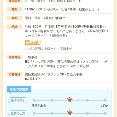
月～金／週3日 ※必ず勤務する曜日：月
曜日頻度
11:00-16:00（休憩60分）実働4時間（残業少なめ！）
時間
即日～長期 ※開始日相談OK
期間
時給1800円 月収例 8万円 時給1800円×実働4h×週3日×4
時給
週 ※月収例を保証するものではありません。※給与即受取り
サービス利用可（利用条件有）
交通費
1ヶ月3万円を上限として実費支給
一般事務
仕事内容
ECサイトの商品管理・商品情報の登録（メイン業務）・デ
ータ入力（売上情報をまとめてExcelに張り付…
職種未経験OK / ブランクOK / 英語力不要
応募資格
■未経験OK！
職場の雰囲気
職場の様子
活気がある
しずか
仕事の仕方