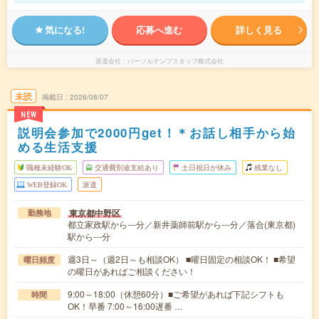
気になる!
応募へ進む
詳しく見る
派遣会社
パーソルテンプスタッフ株式会社
未読
掲載日
2026/08/07
NEW
説明会参加で2000円get！＊お話し相手から始
める生活支援
職種未経験OK
交通費別途支給あり
土日祝日が休み
残業なし
WEB登録OK
派遣
東京都中野区
勤務地
都立家政駅から---分／新井薬師前駅から---分／落合(東京都)
駅から---分
週3日～（週2日～も相談OK） ■曜日固定の相談OK！ ■希望
曜日頻度
の曜日があればご相談ください！
9:00～18:00（休憩60分）■ご希望があれば下記シフトも
時間
OK！早番 7:00～16:00遅番 …