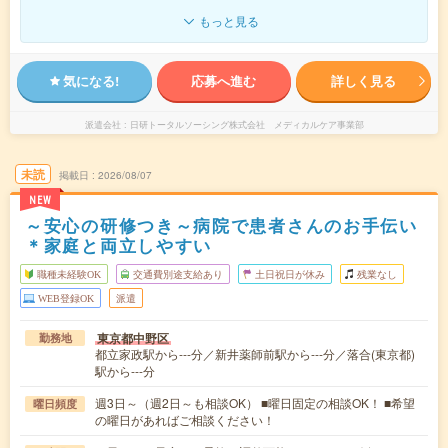
もっと見る
気になる!
応募へ進む
詳しく見る
派遣会社
日研トータルソーシング株式会社 メディカルケア事業部
未読
掲載日
2026/08/07
NEW
～安心の研修つき～病院で患者さんのお手伝い
＊家庭と両立しやすい
職種未経験OK
交通費別途支給あり
土日祝日が休み
残業なし
WEB登録OK
派遣
東京都中野区
勤務地
都立家政駅から---分／新井薬師前駅から---分／落合(東京都)
駅から---分
週3日～（週2日～も相談OK） ■曜日固定の相談OK！ ■希望
曜日頻度
の曜日があればご相談ください！