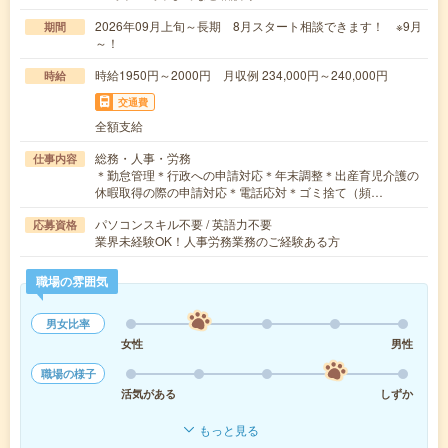
2026年09月上旬～長期 8月スタート相談できます！ ※9月
期間
～！
時給1950円～2000円 月収例 234,000円～240,000円
時給
交通費
全額支給
総務・人事・労務
仕事内容
＊勤怠管理＊行政への申請対応＊年末調整＊出産育児介護の
休暇取得の際の申請対応＊電話応対＊ゴミ捨て（頻…
パソコンスキル不要 / 英語力不要
応募資格
業界未経験OK！人事労務業務のご経験ある方
職場の雰囲気
男女比率
女性
男性
職場の様子
活気がある
しずか
もっと見る