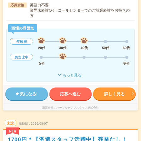
英語力不要
応募資格
業界未経験OK！コールセンターでのご就業経験をお持ちの
方
職場の雰囲気
年齢層
20代
30代
40代
50代
60代
男女比率
女性
男性
もっと見る
気になる!
応募へ進む
詳しく見る
派遣会社
パーソルテンプスタッフ株式会社
未読
掲載日
2026/08/07
NEW
1700円＊【派遣スタッフ活躍中】残業なし！