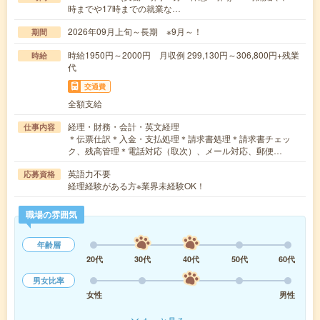
時までや17時までの就業な…
2026年09月上旬～長期 ※9月～！
期間
時給1950円～2000円 月収例 299,130円～306,800円+残業
時給
代
交通費
全額支給
経理・財務・会計・英文経理
仕事内容
＊伝票仕訳＊入金・支払処理＊請求書処理＊請求書チェッ
ク、残高管理＊電話対応（取次）、メール対応、郵便…
英語力不要
応募資格
経理経験がある方※業界未経験OK！
職場の雰囲気
年齢層
20代
30代
40代
50代
60代
男女比率
女性
男性