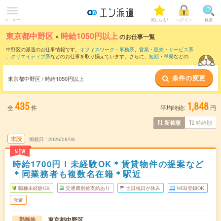
メニュー
気になる!
ログイン
検索
東京都中野区
×
時給1050円以上
のお仕事一覧
中野区の派遣のお仕事情報です。
オフィスワーク・事務系
、
営業・販売・サービス系
、
クリエイティブ系
などのお仕事を取り揃えています。さらに、
短期
・
単発
などの期
間や、
職種未経験OK
などのこだわり条件で絞り込んでいただけます。
条件の変更
時給
1250円以上
・
1800円以上
の求人はこちら
東京都中野区 / 時給1050円以上
当サイトでは法令を遵守し、最低賃金以上の求人のみを掲載しています。
435
1,848
全
件
平均時給:
円
時給順
新着順
未読
掲載日
2026/08/08
NEW
時給1700円！未経験OK＊賃貸物件の提案など
＊同業務者も複数名在籍＊駅近
職種未経験OK
交通費別途支給あり
土日祝日が休み
WEB登録OK
派遣
東京都中野区
勤務地