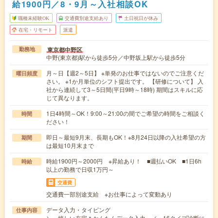
給1900円／8・9月～入社相談OK
職種未経験OK
交通費別途支給あり
土日祝日が休み
在宅・リモート
派遣
東京都中野区
勤務地
中野(東京都)駅から徒歩5分／中野坂上駅から徒歩5分
月～日【週2～5日】 ※単発のお仕事ではないのでご注意くだ
曜日頻度
さい。 ※1か月単位のシフト提出です。 【研修について】 入
社から連続して3～5日間(平日9時～18時) 期間はスキルに応
じて異なります。
1日4時間～OK！9:00～21:00の間でご希望の時間をご相談く
時間
ださい！
即日～最短9月末、長期もOK！※8月24日以降の入社希望の方
期間
は最短10月末まで
時給1900円～2000円 ※昇給あり！ ■週払いOK ■1日6h
時給
以上の勤務で日収1万円～
交通費
交通費一部別途支給 ※お仕事によって変動あり
データ入力・タイピング
仕事内容
＼ 嬉しい在宅＊かんたんデータ入力 ／・16タイプ診断に