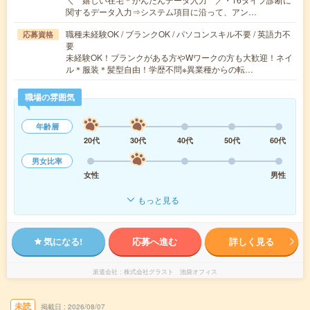
関するデータ入力⇒システム項目に沿って、アン…
職種未経験OK / ブランクOK / パソコンスキル不要 / 英語力不
応募資格
要
未経験OK！ブランクがある方やWワークの方も大歓迎！ネイ
ル＊服装＊髪型自由！学歴不問※異業種からの転…
職場の雰囲気
年齢層
20代
30代
40代
50代
60代
男女比率
女性
男性
もっと見る
気になる!
応募へ進む
詳しく見る
派遣会社
株式会社グラスト 池袋オフィス
未読
掲載日
2026/08/07