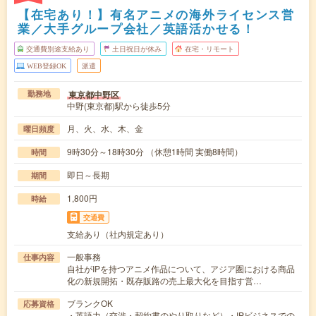
【在宅あり！】有名アニメの海外ライセンス営
業／大手グループ会社／英語活かせる！
交通費別途支給あり
土日祝日が休み
在宅・リモート
WEB登録OK
派遣
東京都中野区
勤務地
中野(東京都)駅から徒歩5分
月、火、水、木、金
曜日頻度
9時30分～18時30分 （休憩1時間 実働8時間）
時間
即日～長期
期間
1,800円
時給
交通費
支給あり（社内規定あり）
一般事務
仕事内容
自社がIPを持つアニメ作品について、アジア圏における商品
化の新規開拓・既存販路の売上最大化を目指す営…
ブランクOK
応募資格
・英語力（交渉・契約書のやり取りなど）・IPビジネスでの