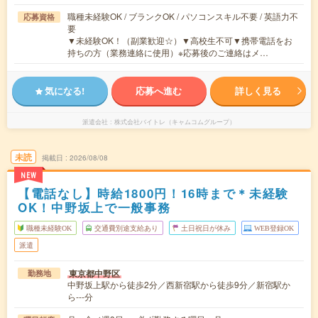
職種未経験OK / ブランクOK / パソコンスキル不要 / 英語力不
応募資格
要
▼未経験OK！（副業歓迎☆）▼高校生不可▼携帯電話をお
持ちの方（業務連絡に使用）※応募後のご連絡はメ…
気になる!
応募へ進む
詳しく見る
派遣会社
株式会社バイトレ（キャムコムグループ）
未読
掲載日
2026/08/08
NEW
【電話なし】時給1800円！16時まで＊未経験
OK！中野坂上で一般事務
職種未経験OK
交通費別途支給あり
土日祝日が休み
WEB登録OK
派遣
東京都中野区
勤務地
中野坂上駅から徒歩2分／西新宿駅から徒歩9分／新宿駅か
ら---分