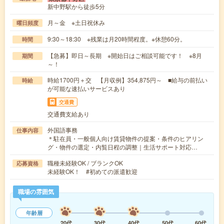
新中野駅から徒歩5分
月～金 ※土日祝休み
曜日頻度
9:30～18:30 ※残業は月20時間程度。※休憩60分。
時間
【急募】即日～長期 ※開始日はご相談可能です！ ※8月
期間
～！
時給1700円＋交 【月収例】354,875円～ ■給与の前払い
時給
が可能な速払いサービスあり
交通費
交通費支給あり
外国語事務
仕事内容
＊駐在員・一般個人向け賃貸物件の提案・条件のヒアリン
グ・物件の選定・内覧日程の調整｜生活サポート対応…
職種未経験OK / ブランクOK
応募資格
未経験OK！ #初めての派遣歓迎
職場の雰囲気
年齢層
20代
30代
40代
50代
60代