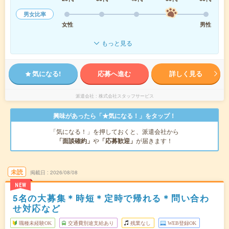
男女比率
女性
男性
もっと見る
気になる!
応募へ進む
詳しく見る
派遣会社
株式会社スタッフサービス
興味があったら「★気になる！」をタップ！
「気になる！」を押しておくと、派遣会社から
「面談確約」
や
「応募歓迎」
が届きます！
未読
掲載日
2026/08/08
NEW
5名の大募集＊時短＊定時で帰れる＊問い合わ
せ対応など
職種未経験OK
交通費別途支給あり
残業なし
WEB登録OK