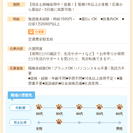
【現在も積極採用中！急募！】勤務1年以上が多数！応募か
期間
ら最短2～3日後に就業可能！
無資格未経験：時給1500円～ ■週払いOK ■扶養内OK ■
時給
日収1万2000円以上
交通費
交通費全額支給
介護関連
仕事内容
【昼間だけの施設で、生活サポートなど】＊お年寄りが昼間
だけ生活のサポートを受けたり、気分転換できるデ…
職種未経験OK / ブランクOK / パソコンスキル不要 / 英語力不
応募資格
要
■資格・経験・年齢不問■学歴不問■10名以上採用予定！■履
歴書不要■面談確約■社会保険完備■社員登用…
職場の雰囲気
年齢層
20代
30代
40代
50代
60代
男女比率
女性
男性