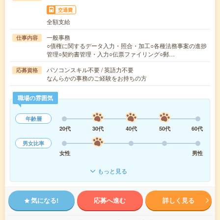
交通費
全額支給
一般事務
仕事内容
○債権に関するデータ入力・照合・加工○各種法務事案の進捗
管理○契約書管理・入力○伝票ファイリング○郵…
パソコンスキル不要 / 英語力不要
応募資格
なんらかの事務のご経験をお持ちの方
職場の雰囲気
年齢層
20代
30代
40代
50代
60代
男女比率
女性
男性
もっと見る
気になる!
応募へ進む
詳しく見る