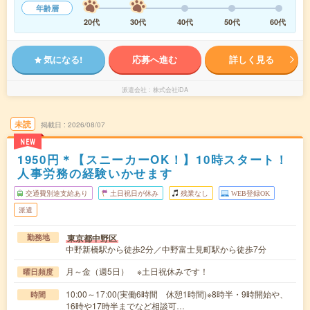
年齢層
20代
30代
40代
50代
60代
気になる!
応募へ進む
詳しく見る
派遣会社
株式会社iDA
未読
掲載日
2026/08/07
NEW
1950円＊【スニーカーOK！】10時スタート！
人事労務の経験いかせます
交通費別途支給あり
土日祝日が休み
残業なし
WEB登録OK
派遣
東京都中野区
勤務地
中野新橋駅から徒歩2分／中野富士見町駅から徒歩7分
月～金（週5日） ※土日祝休みです！
曜日頻度
10:00～17:00(実働6時間 休憩1時間)※8時半・9時開始や、
時間
16時や17時半までなど相談可…