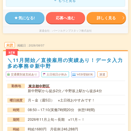
もっと見る
気になる!
応募へ進む
詳しく見る
派遣会社
パーソルテンプスタッフ株式会社
未読
掲載日
2026/08/07
NEW
＼11月開始／直接雇用の実績あり！データ入力
多め事務＠新中野
交通費別途支給あり
土日祝日が休み
WEB登録OK
派遣
東京都中野区
勤務地
新中野駅から徒歩2分／中野坂上駅から徒歩4分
月～金（週5日） ※土日祝おやすみです！
曜日頻度
08:50～17:10(実働7時間20分 休憩1時間)
時間
2026年11月上旬～長期 ※11月～！
期間
時給1680円 月収例 246,288円
時給