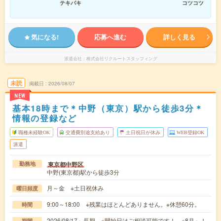
テキパキ
コツコツ
気になる!
応募へ進む
詳しく見る
派遣会社
株式会社リクルートスタッフィング
未読
掲載日
2026/08/07
NEW
基本18時まで＊中野（東京）駅から徒歩3分＊
情報の登録など
職種未経験OK
交通費別途支給あり
土日祝日が休み
WEB登録OK
派遣
東京都中野区
勤務地
中野(東京都)駅から徒歩3分
月～金 ※土日祝休み
曜日頻度
9:00～18:00 ※残業はほとんどありません。※休憩60分。
時間
2026/08/17～長期 ※開始日はご相談可能です！ ※8月～！
期間