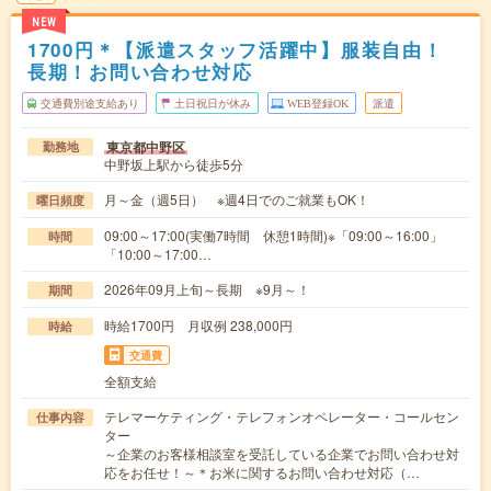
NEW
1700円＊【派遣スタッフ活躍中】服装自由！
長期！お問い合わせ対応
交通費別途支給あり
土日祝日が休み
WEB登録OK
派遣
東京都中野区
勤務地
中野坂上駅から徒歩5分
月～金（週5日） ※週4日でのご就業もОK！
曜日頻度
09:00～17:00(実働7時間 休憩1時間)※「09:00～16:00」
時間
「10:00～17:00…
2026年09月上旬～長期 ※9月～！
期間
時給1700円 月収例 238,000円
時給
交通費
全額支給
テレマーケティング・テレフォンオペレーター・コールセン
仕事内容
ター
～企業のお客様相談室を受託している企業でお問い合わせ対
応をお任せ！～＊お米に関するお問い合わせ対応（…