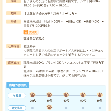
お子さんの予定にも柔軟に調整可能です。シフト例9:00～
時間
18:00（休憩60分）7:00～16:00…
【現在も積極採用中！急募！】■2カ月～
期間
無資格未経験：時給1400円～ ■週払いOK ■扶養内OK ■
時給
日収1万1200円以上
交通費
交通費全額支給
看護助手
仕事内容
＼病院で患者さんの生活サポート／具体的には・・〇チェッ
クシートを見て備品のチェックや補充する〇ベッド…
職種未経験OK / ブランクOK / パソコンスキル不要 / 英語力不
応募資格
要
無資格・未経験OK年齢・学歴不問 ブランクOK★10名以上
採用予定履歴書は不要です。少しでも興味があ…
職場の雰囲気
年齢層
20代
30代
40代
50代
60代
男女比率