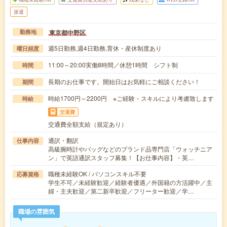
派遣
東京都中野区
勤務地
週5日勤務,週4日勤務,育休・産休制度あり
曜日頻度
11:00～20:00実働8時間／休憩1時間 シフト制
時間
長期のお仕事です。開始日はお気軽にご相談ください！
期間
時給1700円～2200円 ※ご経験・スキルにより考慮致します
時給
交通費
交通費全額支給（規定あり）
通訳・翻訳
仕事内容
高級腕時計やバッグなどのブランド品専門店「ウォッチニア
ン」で英語通訳スタッフ募集！【お仕事内容】・英…
職種未経験OK / パソコンスキル不要
応募資格
学生不可／未経験歓迎／経験者優遇／外国籍の方活躍中／主
婦・主夫歓迎／第二新卒歓迎／フリーター歓迎／学…
職場の雰囲気