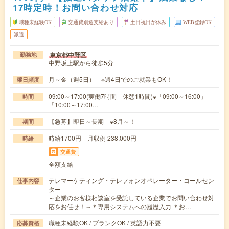
17時定時！お問い合わせ対応
職種未経験OK
交通費別途支給あり
土日祝日が休み
WEB登録OK
派遣
東京都中野区
勤務地
中野坂上駅から徒歩5分
月～金（週5日） ※週4日でのご就業もОK！
曜日頻度
09:00～17:00(実働7時間 休憩1時間)※「09:00～16:00」
時間
「10:00～17:00…
【急募】即日～長期 ※8月～！
期間
時給1700円 月収例 238,000円
時給
交通費
全額支給
テレマーケティング・テレフォンオペレーター・コールセン
仕事内容
ター
～企業のお客様相談室を受託している企業でお問い合わせ対
応をお任せ！～＊専用システムへの履歴入力 ＊お…
職種未経験OK / ブランクOK / 英語力不要
応募資格