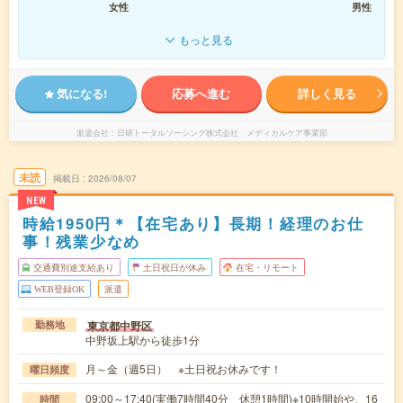
女性
男性
もっと見る
気になる!
応募へ進む
詳しく見る
派遣会社
日研トータルソーシング株式会社 メディカルケア事業部
未読
掲載日
2026/08/07
NEW
時給1950円＊【在宅あり】長期！経理のお仕
事！残業少なめ
交通費別途支給あり
土日祝日が休み
在宅・リモート
WEB登録OK
派遣
東京都中野区
勤務地
中野坂上駅から徒歩1分
月～金（週5日） ※土日祝お休みです！
曜日頻度
09:00～17:40(実働7時間40分 休憩1時間)※10時開始や、16
時間