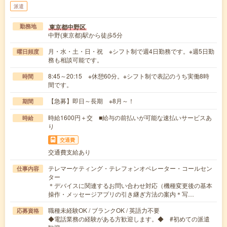
派遣
東京都中野区
勤務地
中野(東京都)駅から徒歩5分
月・水・土・日・祝 ※シフト制で週4日勤務です。※週5日勤
曜日頻度
務も相談可能です。
8:45～20:15 ※休憩60分。※シフト制で表記のうち実働8時
時間
間です。
【急募】即日～長期 ※8月～！
期間
時給1600円＋交 ■給与の前払いが可能な速払いサービスあ
時給
り
交通費
交通費支給あり
テレマーケティング・テレフォンオペレーター・コールセン
仕事内容
ター
＊デバイスに関連するお問い合わせ対応（機種変更後の基本
操作・メッセージアプリの引き継ぎ方法の案内＊写…
職種未経験OK / ブランクOK / 英語力不要
応募資格
◆電話業務の経験がある方歓迎します。◆ #初めての派遣