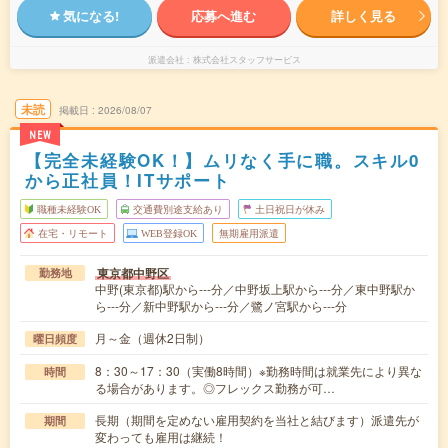
気になる!
応募へ進む
詳しく見る
派遣会社
株式会社スタッフサービス
未読
掲載日
2026/08/07
NEW
【完全未経験OK！】ムリなく手に職。スキル0
から正社員！ITサポート
職種未経験OK
交通費別途支給あり
土日祝日が休み
在宅・リモート
WEB登録OK
無期雇用派遣
東京都中野区
勤務地
中野(東京都)駅から---分／中野坂上駅から---分／東中野駅か
ら---分／新中野駅から---分／鷺ノ宮駅から---分
月～金（週休2日制）
曜日頻度
8：30～17：30（実働8時間）※勤務時間は就業先により異な
時間
る場合があります。◎フレックス勤務が可…
長期（期間を定めない雇用契約を当社と結びます）派遣先が
期間
変わっても雇用は継続！