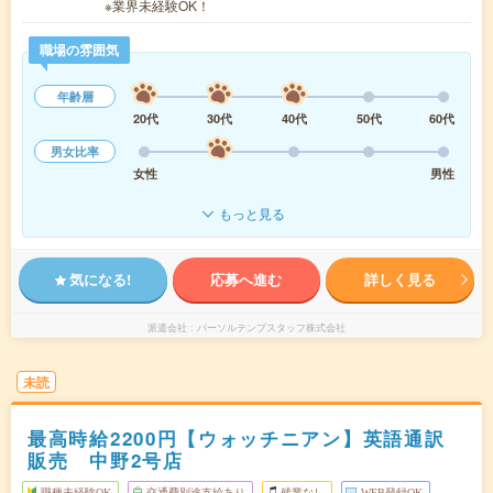
※業界未経験OK！
職場の雰囲気
年齢層
20代
30代
40代
50代
60代
男女比率
女性
男性
もっと見る
気になる!
応募へ進む
詳しく見る
派遣会社
パーソルテンプスタッフ株式会社
未読
最高時給2200円【ウォッチニアン】英語通訳
販売 中野2号店
職種未経験OK
交通費別途支給あり
残業なし
WEB登録OK