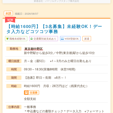
派遣会社
パーソルテンプスタッフ株式会社
未読
掲載日
2026/08/07
NEW
【時給1600円】【3名募集】未経験OK！デー
タ入力などコツコツ事務
職種未経験OK
交通費別途支給あり
WEB登録OK
派遣
東京都中野区
勤務地
新中野駅から徒歩3分／中野(東京都)駅から徒歩10分
月～金（週5日） ※1～3月のみ土曜日出勤もあり
曜日頻度
09:30～18:30(実働8時間 休憩1時間)
時間
【急募】即日～長期 ※8月～！
期間
時給1600円 月収：28万円ほど（残業代含む）
時給
交通費
全額支給
一般事務
仕事内容
＊申込書などの書類チェック＊データ入力 ※フォーマット