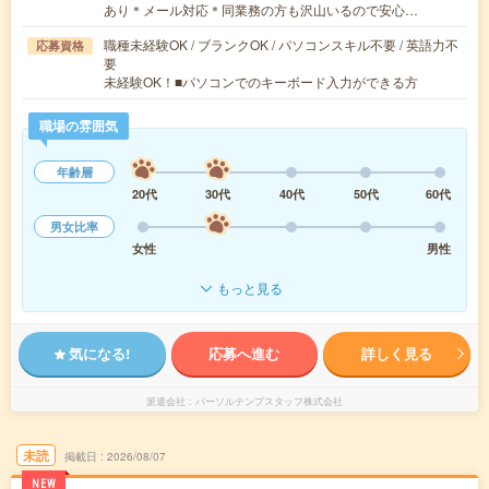
あり＊メール対応＊同業務の方も沢山いるので安心…
職種未経験OK / ブランクOK / パソコンスキル不要 / 英語力不
応募資格
要
未経験OK！■パソコンでのキーボード入力ができる方
職場の雰囲気
年齢層
20代
30代
40代
50代
60代
男女比率
女性
男性
もっと見る
気になる!
応募へ進む
詳しく見る
派遣会社
パーソルテンプスタッフ株式会社
未読
掲載日
2026/08/07
NEW