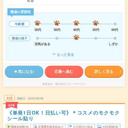
歓迎
職場の雰囲気
年齢層
20代
30代
40代
50代
60代
職場の様子
活気がある
しずか
もっと見る
気になる!
応募へ進む
詳しく見る
派遣会社
株式会社スタッフサービス
未読
掲載日
2026/08/08
NEW
《単発1日OK！日払い可》＊コスメのモクモク
シール貼り
職種未経験OK
交通費別途支給あり
土日祝日が休み
WEB登録OK