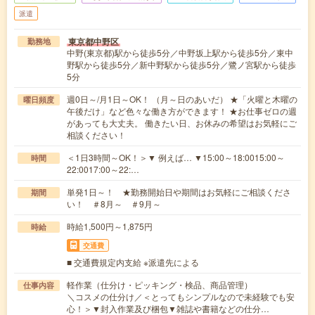
派遣
東京都中野区
勤務地
中野(東京都)駅から徒歩5分／中野坂上駅から徒歩5分／東中
野駅から徒歩5分／新中野駅から徒歩5分／鷺ノ宮駅から徒歩
5分
週0日～/月1日～OK！ （月～日のあいだ） ★「火曜と木曜の
曜日頻度
午後だけ」など色々な働き方ができます！ ★お仕事ゼロの週
があっても大丈夫。 働きたい日、お休みの希望はお気軽にご
相談ください！
＜1日3時間～OK！＞▼ 例えば… ▼15:00～18:0015:00～
時間
22:0017:00～22:…
単発1日～！ ★勤務開始日や期間はお気軽にご相談くださ
期間
い！ ＃8月～ ＃9月～
時給1,500円～1,875円
時給
交通費
■ 交通費規定内支給 ※派遣先による
軽作業（仕分け・ピッキング・検品、商品管理）
仕事内容
＼コスメの仕分け／＜とってもシンプルなので未経験でも安
心！＞▼封入作業及び梱包▼雑誌や書籍などの仕分…