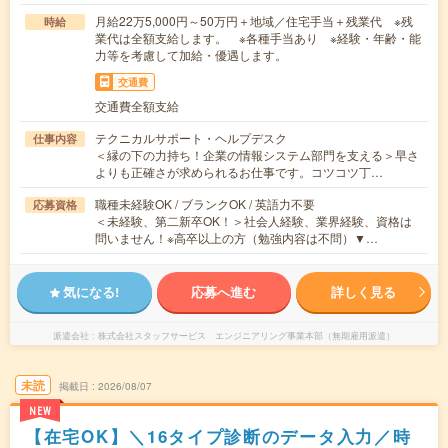
月給22万5,000円～50万円＋地域／住宅手当＋残業代 ※残
時給
業代は全額支給します。 ※各種手当あり ※経験・年齢・能
力等を考慮して加給・優遇します。
交通費
交通費全額支給
テクニカルサポート・ヘルプデスク
仕事内容
＜縁の下の力持ち！企業の情報システム部門を支える＞早さ
よりも正確さが求められるお仕事です。コツコツ丁…
職種未経験OK / ブランクOK / 英語力不要
応募資格
＜未経験、第二新卒OK！＞社会人経験、業界経験、資格は
問いません！※高卒以上の方（勉強内容は不問）▼…
気になる!
応募へ進む
詳しく見る
派遣会社
株式会社スタッフサービス エンジニアリング事業本部（無期雇用派遣）
未読
掲載日
2026/08/07
NEW
【在宅OK】＼16タイプ診断のデータ入力／時