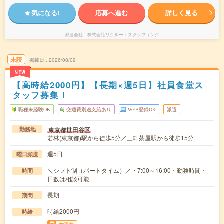
気になる!
応募へ進む
詳しく見る
派遣会社
株式会社リクルートスタッフィング
未読
掲載日
2026/08/09
NEW
【高時給2000円】【長期×週5日】社員食堂ス
タッフ募集！
職種未経験OK
交通費別途支給あり
WEB登録OK
派遣
東京都世田谷区
勤務地
若林(東京都)駅から徒歩5分／三軒茶屋駅から徒歩15分
週5日
曜日頻度
＼シフト制（パートタイム）／・7:00～16:00・勤務時間・
時間
日数は相談可能
長期
期間
時給2000円
時給