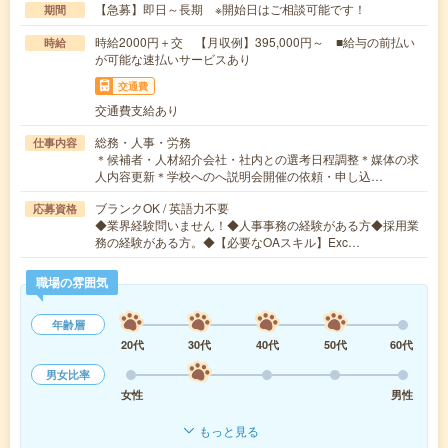
【急募】即日～長期 ※開始日はご相談可能です！
期間
時給2000円＋交 【月収例】395,000円～ ■給与の前払い
時給
が可能な速払いサービスあり
交通費
交通費支給あり
総務・人事・労務
仕事内容
＊候補者・人材紹介会社・社内との選考日程調整＊媒体の求
人内容更新＊学校へのへ説明会開催の依頼・申し込…
ブランクOK / 英語力不要
応募資格
◆業界経験問いません！◆人事事務の経験がある方◆採用業
務の経験がある方。◆【必要なOAスキル】Exc…
職場の雰囲気
年齢層
20代
30代
40代
50代
60代
男女比率
女性
男性
もっと見る