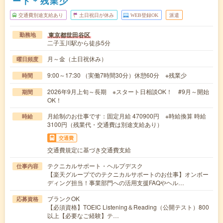
ート＊残業少
交通費別途支給あり
土日祝日が休み
WEB登録OK
派遣
東京都世田谷区
勤務地
二子玉川駅から徒歩5分
月～金（土日祝休み）
曜日頻度
9:00～17:30 （実働7時間30分）休憩60分 ※残業少
時間
2026年9月上旬～長期 ※スタート日相談OK！ #9月～開始
期間
OK！
月給制のお仕事です：固定月給 470900円 ※時給換算 時給
時給
3100円（残業代・交通費は別途支給あり）
交通費
交通費規定に基づき交通費支給
テクニカルサポート・ヘルプデスク
仕事内容
【楽天グループでのテクニカルサポートのお仕事】オンボー
ディング担当！事業部門への活用支援FAQやヘル…
ブランクOK
応募資格
【必須資格】TOEIC Listening＆Reading（公開テスト）800
以上【必要なご経験】テ…