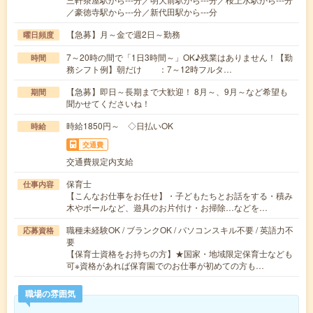
／豪徳寺駅から---分／新代田駅から---分
【急募】月～金で週2日～勤務
曜日頻度
7～20時の間で「1日3時間～」OK♪残業はありません！【勤
時間
務シフト例】朝だけ ：7～12時フルタ…
【急募】即日～長期まで大歓迎！ 8月～、9月～など希望も
期間
聞かせてくださいね！
時給1850円～ ◇日払いOK
時給
交通費
交通費規定内支給
保育士
仕事内容
【こんなお仕事をお任せ】・子どもたちとお話をする・積み
木やボールなど、遊具のお片付け・お掃除…などを…
職種未経験OK / ブランクOK / パソコンスキル不要 / 英語力不
応募資格
要
【保育士資格をお持ちの方】★国家・地域限定保育士なども
可※資格があれば保育園でのお仕事が初めての方も…
職場の雰囲気