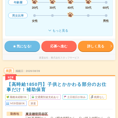
年齢層
20代
30代
40代
50代
60代
男女比率
女性
男性
もっと見る
気になる!
応募へ進む
詳しく見る
派遣会社
株式会社スタッフサービス
未読
掲載日
2026/08/09
NEW
【高時給1850円】子供とかかわる部分のお仕
事だけ！補助保育
職種未経験OK
交通費別途支給あり
土日祝日が休み
残業なし
WEB登録OK
派遣
東京都世田谷区
勤務地
三軒茶屋駅から---分／明大前駅から---分／桜上水駅から---分