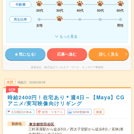
年齢層
20代
30代
40代
50代
60代
男女比率
女性
男性
もっと見る
気になる!
応募へ進む
詳しく見る
派遣会社
株式会社ウィルオブ・ワーク キッズケア事業部
未読
掲載日
2026/08/09
NEW
時給2400円！在宅あり＊週4日～【Maya】CG
アニメ/実写映像向けリギング
土日祝日が休み
在宅・リモート
WEB登録OK
派遣
東京都世田谷区
勤務地
三軒茶屋駅から徒歩5分／西太子堂駅から徒歩8分／若林(東
京都)駅から徒歩12分