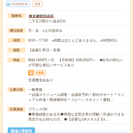
WEB登録OK
派遣
東京都世田谷区
勤務地
二子玉川駅から徒歩2分
月～金 ※土日祝休み
曜日頻度
9:00～17:30 ※残業はほとんどありません。※休憩60分。
時間
【急募】即日～長期
期間
時給1800円＋交 【月収例】308,250円～ ■給与の前払い
時給
が可能な速払いサービスあり
交通費
交通費支給あり
一般事務
仕事内容
＊会議スケジュール調整・会議室予約＊部内サポート＊マニ
ュアル作成＊郵便物対応＊コピー／スキャン＊書類…
ブランクOK
応募資格
◆事務経験がある方◆簡易な定型文章の理解／作成ができる
英語力をお持ちの方。◆【必要なOAスキル】Ex…
職場の雰囲気