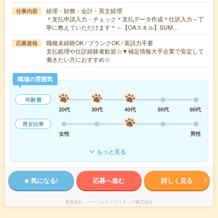
経理・財務・会計・英文経理
仕事内容
＊支払申請入力・チェック＊支払データ作成＊仕訳入力～丁
寧に教えていただけます＊～【OAスキル】SUM…
職種未経験OK / ブランクOK / 英語力不要
応募資格
支払処理や仕訳経験者歓迎☆▼補足情報大手企業で安定して
働きたい方におすすめ☆
職場の雰囲気
年齢層
20代
30代
40代
50代
60代
男女比率
女性
男性
もっと見る
気になる!
応募へ進む
詳しく見る
派遣会社
パーソルテンプスタッフ株式会社