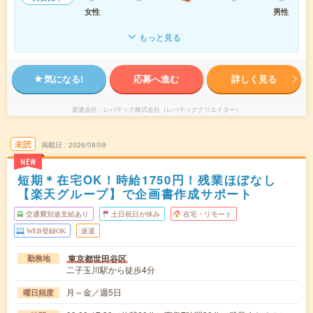
女性
男性
もっと見る
気になる!
応募へ進む
詳しく見る
派遣会社
レバテック株式会社（レバテッククリエイター）
未読
掲載日
2026/08/09
NEW
短期＊在宅OK！時給1750円！残業ほぼなし
【楽天グループ】で企画書作成サポート
交通費別途支給あり
土日祝日が休み
在宅・リモート
WEB登録OK
派遣
東京都世田谷区
勤務地
二子玉川駅から徒歩4分
月～金／週5日
曜日頻度