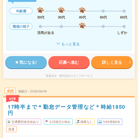
年齢層
20代
30代
40代
50代
60代
職場の様子
活気がある
しずか
もっと見る
気になる!
応募へ進む
詳しく見る
派遣会社
株式会社スタッフサービス
未読
掲載日
2026/08/09
NEW
17時半まで＊勤怠データ管理など＊時給1850
円
交通費別途支給あり
土日祝日が休み
残業なし
WEB登録OK
派遣