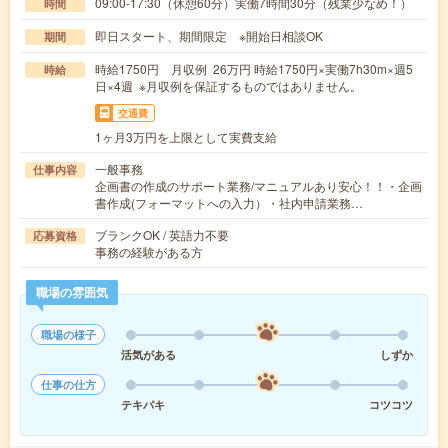
09:00-17:30（休憩60分）実働7時間30分（残業少なめ！）
時間
即日スタート、期間限定 ※開始日相談OK
期間
時給1750円 月収例 26万円 時給1750円×実働7h30m×週5
時給
日×4週 ※月収例を保証するものではありません。
交通費
1ヶ月3万円を上限として実費支給
一般事務
仕事内容
企画書の作成のサポート業務/マニュアルあり安心！！・企画
書作成(フォーマットへの入力）・社内申請業務…
ブランクOK / 英語力不要
応募資格
事務の経験がある方
職場の雰囲気
職場の様子
活気がある
しずか
仕事の仕方
テキパキ
コツコツ