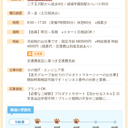
二子玉川駅から徒歩4分／成城学園前駅からバス30分
月～金（土日祝休み）
曜日頻度
9:00～17:30 （実働7時間30分）休憩60分 ※残業少
時間
【急募】即日～長期 ※スタート日相談OK！
期間
月給制のお仕事です：固定月給 683500円 ※時給換算 時給
時給
4500円（残業代・交通費は別途支給あり）
交通費
交通費規定に基づき交通費支給
その他IT・エンジニア系
仕事内容
【楽天グループ会社でのプロダクトマネージャーのお仕事】
開始時期相談可能です！ビジネス要件の分析と業務…
ブランクOK
応募資格
【必要なご経験】プロダクトサポート【活かせるスキル】日
常英会話学歴不問！ブランク期間の不安やご経験に…
職場の雰囲気
年齢層
20代
30代
40代
50代
60代