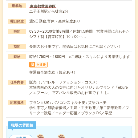
東京都世田谷区
勤務地
二子玉川駅から徒歩2分
週5日勤務,育休・産休制度あり
曜日頻度
09:30～20:30実働8時間／休憩1.5時間 営業時間に合わせた
時間
シフト制【営業時間】10：00～…
長期のお仕事です。開始日はお気軽にご相談ください！
期間
時給1750円～1800円 ※ご経験・スキルにより考慮致します
時給
交通費
交通費全額支給（規定あり）
販売（アパレル・ファッション・コスメ）
仕事内容
本物志向の大人の女性に向けたオリジナルブランド「ebure
／エブール」でアパレル販売のお仕事です！【…
ブランクOK / パソコンスキル不要 / 英語力不要
応募資格
学生不可／経験者優遇／主婦・主夫歓迎／第二新卒歓迎／フ
リーター歓迎／エルダー応援／ブランクOK／学歴…
職場の雰囲気