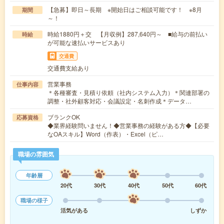
【急募】即日～長期 ※開始日はご相談可能です！ ※8月
期間
～！
時給1880円＋交 【月収例】287,640円～ ■給与の前払い
時給
が可能な速払いサービスあり
交通費
交通費支給あり
営業事務
仕事内容
＊各種審査・見積り依頼（社内システム入力）＊関連部署の
調整・社外顧客対応・会議設定・名刺作成＊データ…
ブランクOK
応募資格
◆業界経験問いません！◆営業事務の経験がある方◆【必要
なOAスキル】Word（作表）・Excel（ピ…
職場の雰囲気
年齢層
20代
30代
40代
50代
60代
職場の様子
活気がある
しずか