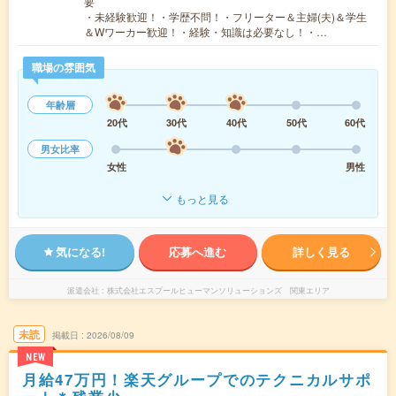
要
・未経験歓迎！・学歴不問！・フリーター＆主婦(夫)＆学生
＆Wワーカー歓迎！・経験・知識は必要なし！・…
職場の雰囲気
年齢層
20代
30代
40代
50代
60代
男女比率
女性
男性
もっと見る
気になる!
応募へ進む
詳しく見る
派遣会社
株式会社エスプールヒューマンソリューションズ 関東エリア
未読
掲載日
2026/08/09
NEW
月給47万円！楽天グループでのテクニカルサポ