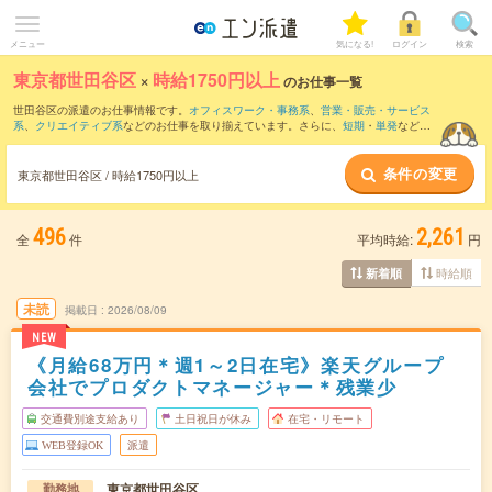
メニュー
気になる!
ログイン
検索
東京都世田谷区
×
時給1750円以上
のお仕事一覧
世田谷区の派遣のお仕事情報です。
オフィスワーク・事務系
、
営業・販売・サービス
系
、
クリエイティブ系
などのお仕事を取り揃えています。さらに、
短期
・
単発
などの
期間や、
職種未経験OK
などのこだわり条件で絞り込んでいただけます。
条件の変更
東京都世田谷区 / 時給1750円以上
496
2,261
全
件
平均時給:
円
時給順
新着順
未読
掲載日
2026/08/09
NEW
《月給68万円＊週1～2日在宅》楽天グループ
会社でプロダクトマネージャー＊残業少
交通費別途支給あり
土日祝日が休み
在宅・リモート
WEB登録OK
派遣
東京都世田谷区
勤務地