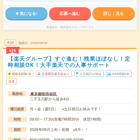
気になる!
応募へ進む
詳しく見る
派遣会社
株式会社スタッフサービス
未読
掲載日
2026/08/09
NEW
【楽天グループ】すぐ進む！残業ほぼなし！定
時相談OK！大手楽天での人事サポート
職種未経験OK
交通費別途支給あり
土日祝日が休み
WEB登録OK
派遣
東京都世田谷区
勤務地
二子玉川駅から徒歩4分
月～金（週5日） ※土日祝日お休みです！
曜日頻度
09:00～17:30(実働7時間30分 休憩1時間)
時間
2026年09月上旬～長期 ※9月～！
期間
時給1900円 月収例 285,000円
時給