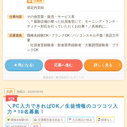
交通費
規定内支給
その他営業・販売・サービス系
仕事内容
＼＊最新設備の整った社員食堂にて、モーニング・ランチ・
ディナー対応を行っていただくお仕事＊／具体的に…
職種未経験OK / ブランクOK / パソコンスキル不要 / 英語力不
応募資格
要
・社員食堂経験者・飲食業界経験者・大量調理経験者・ブラ
ンクOK
気になる!
応募へ進む
詳しく見る
派遣会社
株式会社サンレディース
未読
掲載日
2026/08/09
NEW
＼PC入力できればOK／生徒情報のコツコツ入
力＊10名募集！
職種未経験OK
交通費別途支給あり
土日祝日が休み
残業なし
WEB登録OK
派遣