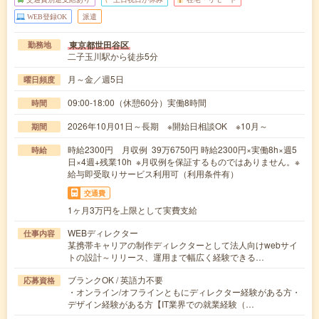
WEB登録OK
派遣
東京都世田谷区
勤務地
二子玉川駅から徒歩5分
月～金／週5日
曜日頻度
09:00-18:00（休憩60分）実働8時間
時間
2026年10月01日～長期 ※開始日相談OK ※10月～
期間
時給2300円 月収例 39万6750円 時給2300円×実働8h×週5
時給
日×4週+残業10h ※月収例を保証するものではありません。※
給与即受取りサービス利用可（利用条件有）
交通費
1ヶ月3万円を上限として実費支給
WEBディレクター
仕事内容
某携帯キャリアの制作ディレクターとして法人向けwebサイ
トの設計～リリース、運用まで幅広く経験できる…
ブランクOK / 英語力不要
応募資格
・オンライン/オフラインともにディレクター経験がある方・
デザイン経験がある方【IT業界での就業経験（…