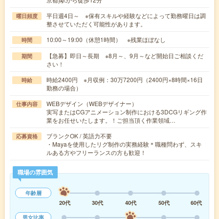
平日週4日～ ※保有スキルや経験などによって勤務曜日は調
曜日頻度
整させていただく可能性があります。
10:00～19:00（休憩1時間） ※残業ほぼなし
時間
【急募】即日～長期 ※8月～、9月～など開始日ご相談くだ
期間
さい！
時給2400円 ※月収例：30万7200円（2400円×8時間×16日
時給
勤務の場合）
WEBデザイン（WEBデザイナー）
仕事内容
実写またはCGアニメーション制作における3DCGリギング作
業をお任せいたします。！ご担当頂く作業領域…
ブランクOK / 英語力不要
応募資格
・Mayaを使用したリグ制作の実務経験＊職種問わず、スキ
ルある方やフリーランスの方も歓迎！
職場の雰囲気
年齢層
20代
30代
40代
50代
60代
男女比率