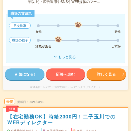
年以上)・広告運用やSNSやWEB媒体のマー…
職場の雰囲気
男女比率
女性
男性
職場の様子
活気がある
しずか
もっと見る
気になる!
応募へ進む
詳しく見る
派遣会社
レバテック株式会社（レバテッククリエイター）
未読
掲載日
2026/08/09
NEW
【在宅勤務OK】時給2300円！二子玉川での
WEBディレクター
交通費別途支給あり
土日祝日が休み
在宅・リモート