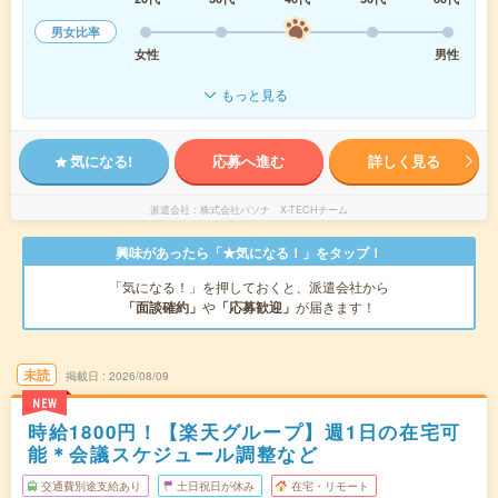
男女比率
女性
男性
もっと見る
気になる!
応募へ進む
詳しく見る
派遣会社
株式会社パソナ X-TECHチーム
興味があったら「★気になる！」をタップ！
「気になる！」を押しておくと、派遣会社から
「面談確約」
や
「応募歓迎」
が届きます！
未読
掲載日
2026/08/09
NEW
時給1800円！【楽天グループ】週1日の在宅可
能＊会議スケジュール調整など
交通費別途支給あり
土日祝日が休み
在宅・リモート