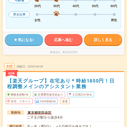
年齢層
20代
30代
40代
50代
60代
男女比率
女性
男性
気になる!
応募へ進む
詳しく見る
派遣会社
株式会社iDA
未読
掲載日
2026/08/09
NEW
【楽天グループ】在宅あり＊時給1850円！日
程調整メインのアシスタント業務
職種未経験OK
交通費別途支給あり
土日祝日が休み
在宅・リモート
WEB登録OK
派遣
東京都世田谷区
勤務地
二子玉川駅から徒歩4分
月～金（週5日） ※土日祝日お休みです！
曜日頻度