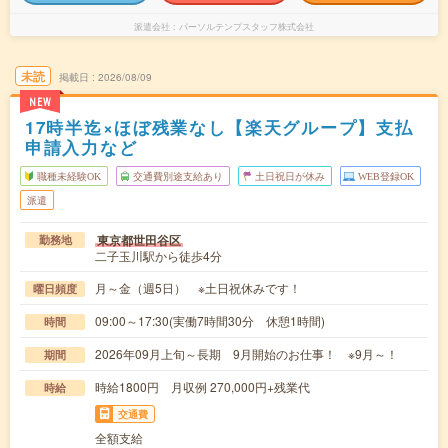
派遣会社
パーソルテンプスタッフ株式会社
未読
掲載日
2026/08/09
NEW
17時半迄×ほぼ残業なし【楽天グループ】支払
申請入力など
職種未経験OK
交通費別途支給あり
土日祝日が休み
WEB登録OK
派遣
東京都世田谷区
勤務地
二子玉川駅から徒歩4分
月～金（週5日） ※土日祝休みです！
曜日頻度
09:00～17:30(実働7時間30分 休憩1時間)
時間
2026年09月上旬～長期 9月開始のお仕事！ ※9月～！
期間
時給1800円 月収例 270,000円+残業代
時給
交通費
全額支給