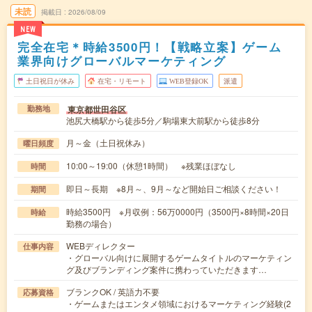
未読
掲載日
2026/08/09
NEW
完全在宅＊時給3500円！【戦略立案】ゲーム
業界向けグローバルマーケティング
土日祝日が休み
在宅・リモート
WEB登録OK
派遣
東京都世田谷区
勤務地
池尻大橋駅から徒歩5分／駒場東大前駅から徒歩8分
月～金（土日祝休み）
曜日頻度
10:00～19:00（休憩1時間） ※残業ほぼなし
時間
即日～長期 ※8月～、9月～など開始日ご相談ください！
期間
時給3500円 ※月収例：56万0000円（3500円×8時間×20日
時給
勤務の場合）
WEBディレクター
仕事内容
・グローバル向けに展開するゲームタイトルのマーケティン
グ及びブランディング案件に携わっていただきます…
ブランクOK / 英語力不要
応募資格
・ゲームまたはエンタメ領域におけるマーケティング経験(2