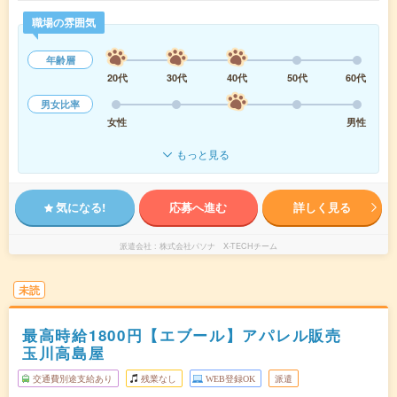
職場の雰囲気
年齢層
20代
30代
40代
50代
60代
男女比率
女性
男性
もっと見る
気になる!
応募へ進む
詳しく見る
派遣会社
株式会社パソナ X-TECHチーム
未読
最高時給1800円【エブール】アパレル販売
玉川高島屋
交通費別途支給あり
残業なし
WEB登録OK
派遣