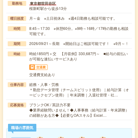
東京都世田谷区
勤務地
桜新町駅から徒歩13分
月～金 ※土日祝休み ※週4日勤務も相談可能です。
曜日頻度
8:45～17:30 ※休憩60分。※9時～16時／17時の勤務も相談
時間
可能です。
2026/09/21～長期 ※開始日はご相談可能です！ ※9月～！
期間
時給1850円＋交 【月収例】330,687円～ ■給与の前払い
時給
が可能な速払いサービスあり
交通費
交通費支給あり
総務・人事・労務
仕事内容
＊勤怠データ管理（チームスピリット使用）｜給与計算（オ
ービックセブン使用）｜年末調整｜入退社管理・社…
ブランクOK / 英語力不要
応募資格
◆業界経験問いません！◆人事事務（給与計算・年末調整）
の経験がある方◆【必要なOAスキル】Excel…
職場の雰囲気