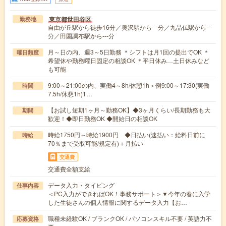
東京都世田谷区
勤務地
自由が丘駅から徒歩16分／奥沢駅から---分／九品仏駅から---
分／田園調布駅から---分
月～日の内、週3～5日勤務 ＊シフトは月1回の提出でOK ＊
曜日頻度
希望休や勤務曜日固定の相談OK ＊平日休み…土日休みなど
も可能
9:00～21:00の内、実働4～8h/休憩1h＞例9:00～17:30(実働
時間
7.5h/休憩1h)1…
【お試し短期1ヶ月～勤務OK】◆3ヶ月くらい/長期勤務も大
期間
歓迎！◆即日勤務OK ◆開始日の相談OK
時給1750円～時給1900円 ◆日払い(速払い：給料日前に
時給
70％まで受取可能/規定有)＋月払い
交通費
交通費全額支給
データ入力・タイピング
仕事内容
＜PC入力ができればOK！事務サポート＞▼今年の春に入学
した生徒さんの個人情報に関するデータ入力【お…
職種未経験OK / ブランクOK / パソコンスキル不要 / 英語力不
応募資格