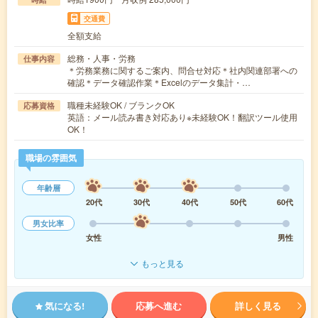
交通費
全額支給
総務・人事・労務
仕事内容
＊労務業務に関するご案内、問合せ対応＊社内関連部署への
確認＊データ確認作業＊Excelのデータ集計・…
職種未経験OK / ブランクOK
応募資格
英語：メール読み書き対応あり※未経験OK！翻訳ツール使用
OK！
職場の雰囲気
年齢層
20代
30代
40代
50代
60代
男女比率
女性
男性
もっと見る
気になる!
応募へ進む
詳しく見る