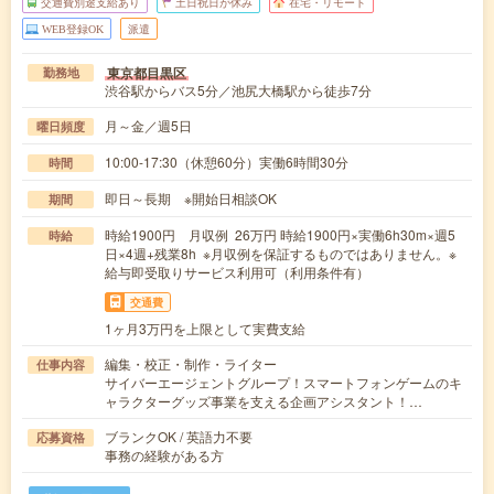
交通費別途支給あり
土日祝日が休み
在宅・リモート
WEB登録OK
派遣
東京都目黒区
勤務地
渋谷駅からバス5分／池尻大橋駅から徒歩7分
月～金／週5日
曜日頻度
10:00-17:30（休憩60分）実働6時間30分
時間
即日～長期 ※開始日相談OK
期間
時給1900円 月収例 26万円 時給1900円×実働6h30m×週5
時給
日×4週+残業8h ※月収例を保証するものではありません。※
給与即受取りサービス利用可（利用条件有）
交通費
1ヶ月3万円を上限として実費支給
編集・校正・制作・ライター
仕事内容
サイバーエージェントグループ！スマートフォンゲームのキ
ャラクターグッズ事業を支える企画アシスタント！…
ブランクOK / 英語力不要
応募資格
事務の経験がある方