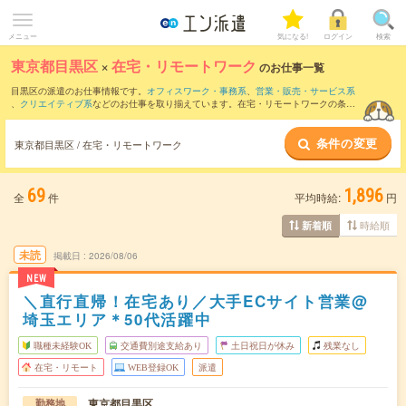
メニュー
気になる!
ログイン
検索
東京都目黒区
×
在宅・リモートワーク
のお仕事一覧
目黒区の派遣のお仕事情報です。
オフィスワーク・事務系
、
営業・販売・サービス系
、
クリエイティブ系
などのお仕事を取り揃えています。在宅・リモートワークの条件
の他に、
交通費別途支給あり
、
職種未経験OK
、
友だちと一緒の応募OK
などのこだわ
り条件も取り揃えています。
条件の変更
東京都目黒区 / 在宅・リモートワーク
69
1,896
全
件
平均時給:
円
時給順
新着順
未読
掲載日
2026/08/06
NEW
＼直行直帰！在宅あり／大手ECサイト営業@
埼玉エリア＊50代活躍中
職種未経験OK
交通費別途支給あり
土日祝日が休み
残業なし
在宅・リモート
WEB登録OK
派遣
東京都目黒区
勤務地