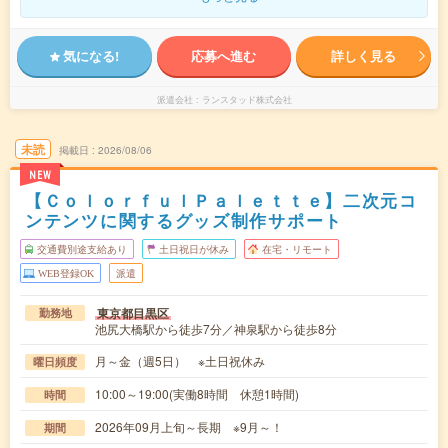
気になる!
応募へ進む
詳しく見る
派遣会社
ランスタッド株式会社
未読
掲載日
2026/08/06
NEW
【ＣｏｌｏｒｆｕｌＰａｌｅｔｔｅ】二次元コ
ンテンツに関するグッズ制作サポート
交通費別途支給あり
土日祝日が休み
在宅・リモート
WEB登録OK
派遣
東京都目黒区
勤務地
池尻大橋駅から徒歩7分／神泉駅から徒歩8分
月～金（週5日） ※土日祝休み
曜日頻度
10:00～19:00(実働8時間 休憩1時間)
時間
2026年09月上旬～長期 ※9月～！
期間