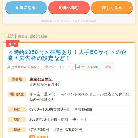
気になる!
応募へ進む
詳しく見る
派遣会社
パーソルテンプスタッフ株式会社
未読
掲載日
2026/08/06
NEW
＜時給2350円＞在宅あり！大手ECサイトの企
業＊広告枠の設定など！
交通費別途支給あり
在宅・リモート
WEB登録OK
派遣
東京都目黒区
勤務地
目黒駅から徒歩4分
月～金（週5日） ※イベントのスケジュールに応じて休日出
曜日頻度
勤の可能性あり
09:00～18:00(実働8時間 休憩1時間)
時間
2026年09月上旬～長期 ※9月～！
期間
時給2350円 月収例 376,000円
時給
交通費