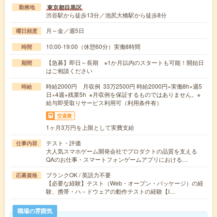
東京都目黒区
勤務地
渋谷駅から徒歩13分／池尻大橋駅から徒歩8分
月～金／週5日
曜日頻度
10:00-19:00（休憩60分）実働8時間
時間
【急募】即日～長期 ※1か月以内のスタートも可能！開始日
期間
はご相談ください
時給2000円 月収例 33万2500円 時給2000円×実働8h×週5
時給
日×4週+残業5h ※月収例を保証するものではありません。※
給与即受取りサービス利用可（利用条件有）
交通費
1ヶ月3万円を上限として実費支給
テスト・評価
仕事内容
大人気スマホゲーム開発会社でプロダクトの品質を支える
QAのお仕事・スマートフォンゲームアプリにおける…
ブランクOK / 英語力不要
応募資格
【必要な経験】テスト（Web・オープン・パッケージ）の経
験、携帯・ハ－ドウェアの動作テストの経験【I…
職場の雰囲気