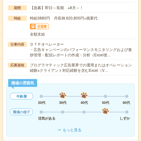
【急募】即日～長期 ※8月～！
期間
時給3880円 月収例 620,800円+残業代
時給
交通費
全額支給
ＤＴＰオペレーター
仕事内容
・広告キャンペーンのパフォーマンスモニタリングおよび進
捗管理・配信レポートの作成・分析（Excel使…
プログラマティック広告業界での運用またはオペレーション
応募資格
経験※クライアント対応経験を含むExcel（V…
職場の雰囲気
年齢層
20代
30代
40代
50代
60代
職場の様子
活気がある
しずか
もっと見る