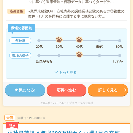
ルに基づく運用管理＊視聴データに基づくターゲテ…
※業界未経験OK！◎社内外の調整業務経験のある方◎複数の
応募資格
案件・PJTのを同時に管理する事に抵抗ない方…
職場の雰囲気
年齢層
20代
30代
40代
50代
60代
職場の様子
活気がある
しずか
もっと見る
気になる!
応募へ進む
詳しく見る
派遣会社
パーソルテンプスタッフ株式会社
未読
掲載日
2026/08/06
NEW
正社員前提＊年収390万円から‥週1日の在宅