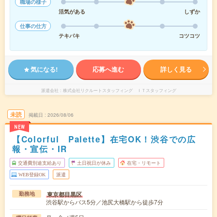
職場の様子
活気がある
しずか
仕事の仕方
テキパキ
コツコツ
気になる!
応募へ進む
詳しく見る
派遣会社
株式会社リクルートスタッフィング ＩＴスタッフィング
未読
掲載日
2026/08/06
NEW
【Colorful Palette】在宅OK！渋谷での広
報・宣伝・IR
交通費別途支給あり
土日祝日が休み
在宅・リモート
WEB登録OK
派遣
東京都目黒区
勤務地
渋谷駅からバス5分／池尻大橋駅から徒歩7分