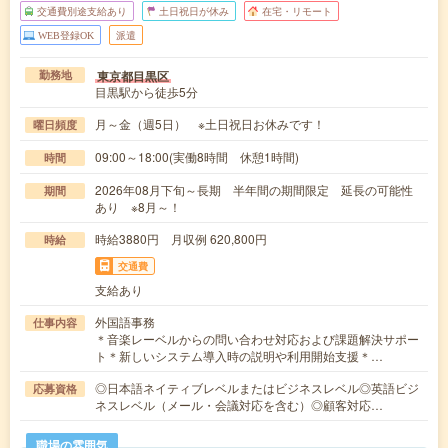
交通費別途支給あり
土日祝日が休み
在宅・リモート
WEB登録OK
派遣
東京都目黒区
勤務地
目黒駅から徒歩5分
月～金（週5日） ※土日祝日お休みです！
曜日頻度
09:00～18:00(実働8時間 休憩1時間)
時間
2026年08月下旬～長期 半年間の期間限定 延長の可能性
期間
あり ※8月～！
時給3880円 月収例 620,800円
時給
交通費
支給あり
外国語事務
仕事内容
＊音楽レーベルからの問い合わせ対応および課題解決サポー
ト＊新しいシステム導入時の説明や利用開始支援＊…
◎日本語ネイティブレベルまたはビジネスレベル◎英語ビジ
応募資格
ネスレベル（メール・会議対応を含む）◎顧客対応…
職場の雰囲気