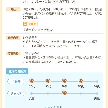
い！ ※スタートは先ですが急募案件です！
時給2300円／月収例：368,000円＝2300円×8時間×20日勤務
時給
の場合＋残業代＋交通費別途支給 #月収30万円以上 #月収
25万円以上
交通費
実費支給／当社規定あり
外国語事務
仕事内容
♥ 好きをシゴトに！ ♥ 本国⇔日本の各レーベルとの橋渡
し！ ♥ 多国籍なグローバルチーム！ ♥ 英…
ブランクOK
応募資格
・期日管理など進捗管理の経験があり、英語の読み書き会話
共に実務経験もある方 ・Word/Excel/…
職場の雰囲気
年齢層
20代
30代
40代
50代
60代
男女比率
女性
男性
もっと見る