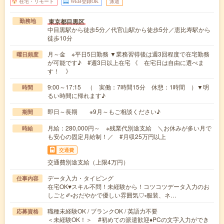
在宅・リモート
WEB登録OK
派遣
東京都目黒区
勤務地
中目黒駅から徒歩5分／代官山駅から徒歩5分／恵比寿駅から
徒歩10分
月～金 ※平日5日勤務 ▼業務習得後は週3回程度で在宅勤務
曜日頻度
が可能です♪ #週3日以上在宅 《 在宅日は自由に選べま
す！ 》
9:00～17:15 （ 実働：7時間15分 休憩：1時間 ）▼明
時間
るい時間に帰れます♪
即日～長期 ※9月～もご相談ください♪
期間
月給：280,000円～ ※残業代別途支給 ＼お休みが多い月で
時給
も安心の固定月給制！／ #月収25万円以上
交通費
交通費別途支給（上限4万円）
データ入力・タイピング
仕事内容
在宅OK♥スキル不問！未経験から！コツコツデータ入力のお
しごと✐▫おだやかで優しい雰囲気♡▫服装、ネ…
職種未経験OK / ブランクOK / 英語力不要
応募資格
＜未経験OK！＞ #初めての派遣歓迎♦︎PCの文字入力ができ