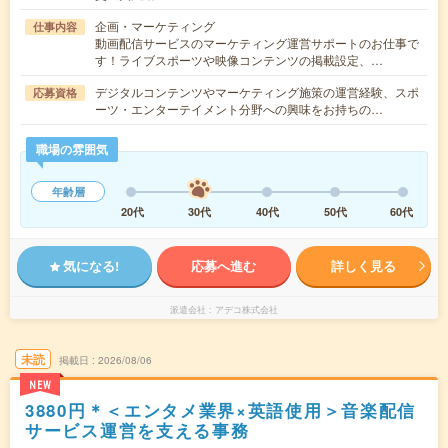
企画・マーケティング
仕事内容
動画配信サービスのマーケティング運営サポートのお仕事で
す！ライブスポーツや映像コンテンツの掲載設定、…
デジタルコンテンツやマーケティング施策の運営経験、スポ
応募資格
ーツ・エンターテイメント分野への興味をお持ちの…
職場の雰囲気
年齢層
20代
30代
40代
50代
60代
気になる!
応募へ進む
詳しく見る
派遣会社
アデコ株式会社
未読
掲載日
2026/08/06
NEW
3880円＊＜エンタメ業界×英語使用＞音楽配信
サービス運営を支える事務