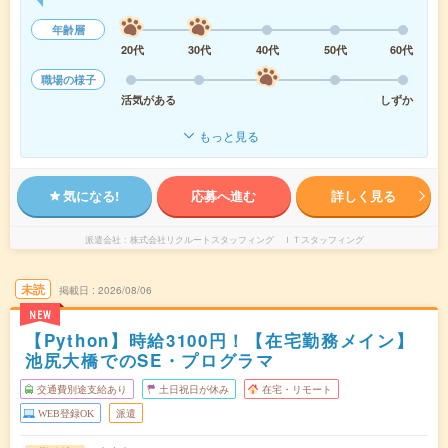
年齢層
20代
30代
40代
50代
60代
職場の様子
活気がある
しずか
もっと見る
気になる!
応募へ進む
詳しく見る
派遣会社
株式会社リクルートスタッフィング ＩＴスタッフィング
未読
掲載日
2026/08/06
NEW
【Python】時給3100円！【在宅勤務メイン】
池尻大橋でのSE・プログラマ
交通費別途支給あり
土日祝日が休み
在宅・リモート
WEB登録OK
派遣