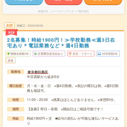
派遣会社
パーソルテンプスタッフ株式会社
未読
掲載日
2026/08/06
NEW
2名募集！時給1900円！≫学校勤務≪週3日在
宅あり＊電話業務など＊週4日勤務
職種未経験OK
交通費別途支給あり
在宅・リモート
WEB登録OK
派遣
東京都目黒区
勤務地
中目黒駅から徒歩5分
月・水・金・日 ※週4日勤務。※表記の曜日は例。※週5日勤
曜日頻度
務も相談可。
11:00～20:00 ※残業はほとんどありません。※休憩60分。
時間
【急募】即日～長期 ※開始日はご相談可能です！
期間
時給1900円＋交 ■給与の前払いが可能な速払いサービスあ
時給
り