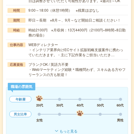
日は調整させていただく可能性があります。※週3日～OK
9:00～18:00（休憩1時間） ※残業ほぼなし
時間
即日～長期 ※8月～、9月～など開始日ご相談ください！
期間
時給2100円 ※月収例：13万4400円（2100円×8時間×8日勤
時給
務の場合）
WEBディレクター
仕事内容
・インテリア業界向けECサイト拡販戦略支援案件に携わっ
ていただきます。・主に下記作業をご担当いただき…
ブランクOK / 英語力不要
応募資格
・Webマーケティング経験＊職種問わず、スキルある方やフ
リーランスの方も歓迎！
職場の雰囲気
年齢層
20代
30代
40代
50代
60代
男女比率
女性
男性
もっと見る