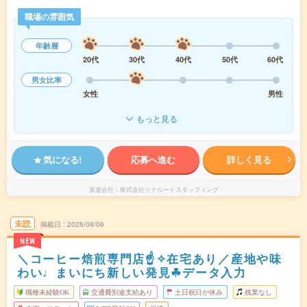
職場の雰囲気
年齢層
20代
30代
40代
50代
60代
男女比率
女性
男性
もっと見る
気になる!
応募へ進む
詳しく見る
派遣会社
株式会社リクルートスタッフィング
未読
掲載日
2026/08/06
NEW
＼コーヒー焙煎専門店☝✧在宅あり／産地や味
わい♩まいにち新しい発見☘データ入力
職種未経験OK
交通費別途支給あり
土日祝日が休み
残業なし