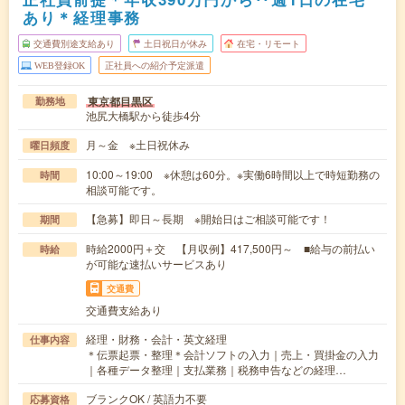
あり＊経理事務
交通費別途支給あり
土日祝日が休み
在宅・リモート
WEB登録OK
正社員への紹介予定派遣
東京都目黒区
勤務地
池尻大橋駅から徒歩4分
月～金 ※土日祝休み
曜日頻度
10:00～19:00 ※休憩は60分。※実働6時間以上で時短勤務の
時間
相談可能です。
【急募】即日～長期 ※開始日はご相談可能です！
期間
時給2000円＋交 【月収例】417,500円～ ■給与の前払い
時給
が可能な速払いサービスあり
交通費
交通費支給あり
経理・財務・会計・英文経理
仕事内容
＊伝票起票・整理＊会計ソフトの入力｜売上・買掛金の入力
｜各種データ整理｜支払業務｜税務申告などの経理…
ブランクOK / 英語力不要
応募資格