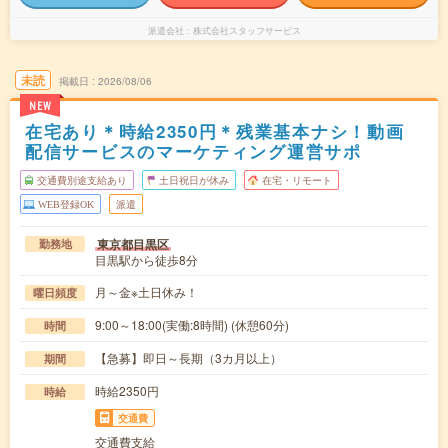
派遣会社
株式会社スタッフサービス
未読
掲載日
2026/08/06
NEW
在宅あり＊時給2350円＊残業基本ナシ！動画
配信サービスのマーケティング運営サポ
交通費別途支給あり
土日祝日が休み
在宅・リモート
WEB登録OK
派遣
東京都目黒区
勤務地
目黒駅から徒歩8分
月～金※土日休み！
曜日頻度
9:00～18:00(実働:8時間) (休憩60分)
時間
【急募】即日～長期（3カ月以上）
期間
時給2350円
時給
交通費
交通費支給