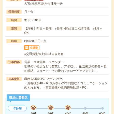
大宮(埼玉県)駅から徒歩---分
月～金
曜日頻度
9:00～18:00
時間
【急募】即日～長期 ※長期 ※開始日ご相談可能 ※8月～
期間
OK！
時給2000円＋交
時給
交通費
※交通費別途支給(社内規定有)
営業・企画営業・ラウンダー
仕事内容
地域の小売店などに営業し、アポ取り、配送拠点の開発～契
約締結、スタート～その後のフォローアップまでを…
職種未経験OK / ブランクOK
応募資格
・お客様が40～60代が多いので問題なくコミュニケーション
のとれる方。・営業経験や販売経験歓迎・PC…
職場の雰囲気
年齢層
20代
30代
40代
50代
60代