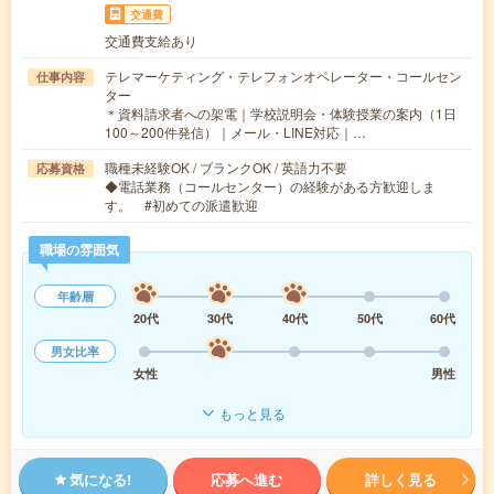
交通費
交通費支給あり
テレマーケティング・テレフォンオペレーター・コールセン
仕事内容
ター
＊資料請求者への架電｜学校説明会・体験授業の案内（1日
100～200件発信）｜メール・LINE対応｜…
職種未経験OK / ブランクOK / 英語力不要
応募資格
◆電話業務（コールセンター）の経験がある方歓迎しま
す。 #初めての派遣歓迎
職場の雰囲気
年齢層
20代
30代
40代
50代
60代
男女比率
女性
男性
もっと見る
気になる!
応募へ進む
詳しく見る