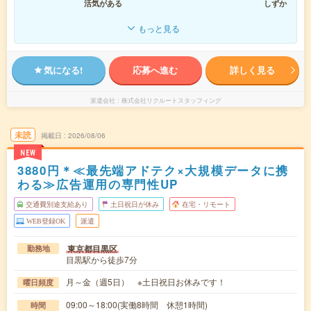
活気がある
しずか
もっと見る
気になる!
応募へ進む
詳しく見る
派遣会社
株式会社リクルートスタッフィング
未読
掲載日
2026/08/06
NEW
3880円＊≪最先端アドテク×大規模データに携
わる≫広告運用の専門性UP
交通費別途支給あり
土日祝日が休み
在宅・リモート
WEB登録OK
派遣
東京都目黒区
勤務地
目黒駅から徒歩7分
月～金（週5日） ※土日祝日お休みです！
曜日頻度
09:00～18:00(実働8時間 休憩1時間)
時間