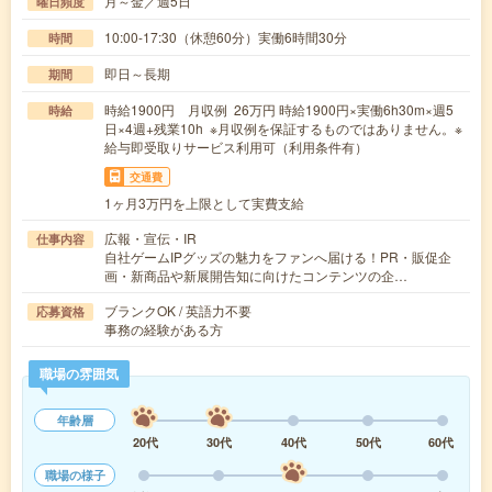
月～金／週5日
曜日頻度
10:00-17:30（休憩60分）実働6時間30分
時間
即日～長期
期間
時給1900円 月収例 26万円 時給1900円×実働6h30m×週5
時給
日×4週+残業10h ※月収例を保証するものではありません。※
給与即受取りサービス利用可（利用条件有）
交通費
1ヶ月3万円を上限として実費支給
広報・宣伝・IR
仕事内容
自社ゲームIPグッズの魅力をファンへ届ける！PR・販促企
画・新商品や新展開告知に向けたコンテンツの企…
ブランクOK / 英語力不要
応募資格
事務の経験がある方
職場の雰囲気
年齢層
20代
30代
40代
50代
60代
職場の様子