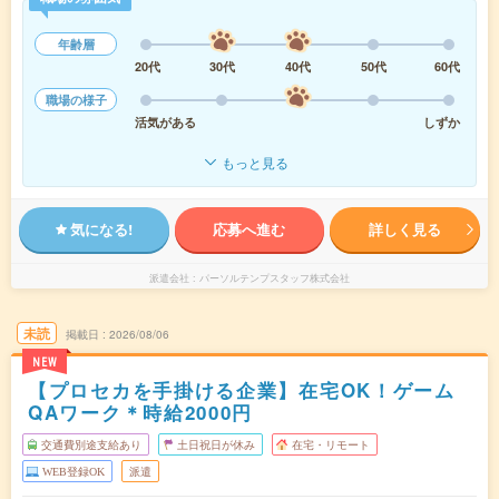
年齢層
20代
30代
40代
50代
60代
職場の様子
活気がある
しずか
もっと見る
気になる!
応募へ進む
詳しく見る
派遣会社
パーソルテンプスタッフ株式会社
未読
掲載日
2026/08/06
NEW
【プロセカを手掛ける企業】在宅OK！ゲーム
QAワーク＊時給2000円
交通費別途支給あり
土日祝日が休み
在宅・リモート
WEB登録OK
派遣