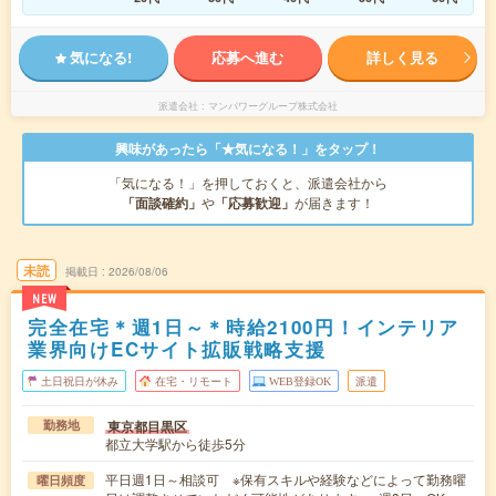
気になる!
応募へ進む
詳しく見る
派遣会社
マンパワーグループ株式会社
興味があったら「★気になる！」をタップ！
「気になる！」を押しておくと、派遣会社から
「面談確約」
や
「応募歓迎」
が届きます！
未読
掲載日
2026/08/06
NEW
完全在宅＊週1日～＊時給2100円！インテリア
業界向けECサイト拡販戦略支援
土日祝日が休み
在宅・リモート
WEB登録OK
派遣
東京都目黒区
勤務地
都立大学駅から徒歩5分
平日週1日～相談可 ※保有スキルや経験などによって勤務曜
曜日頻度