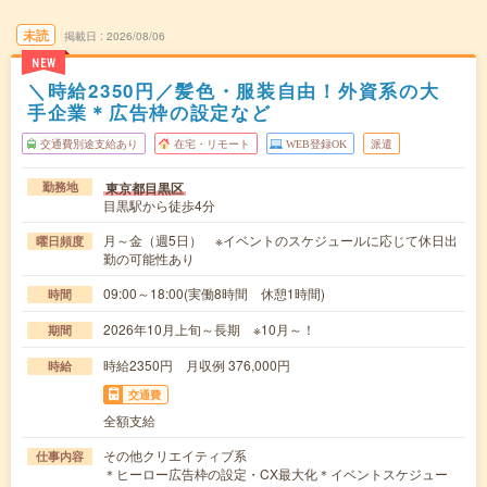
未読
掲載日
2026/08/06
NEW
＼時給2350円／髪色・服装自由！外資系の大
手企業＊広告枠の設定など
交通費別途支給あり
在宅・リモート
WEB登録OK
派遣
東京都目黒区
勤務地
目黒駅から徒歩4分
月～金（週5日） ※イベントのスケジュールに応じて休日出
曜日頻度
勤の可能性あり
09:00～18:00(実働8時間 休憩1時間)
時間
2026年10月上旬～長期 ※10月～！
期間
時給2350円 月収例 376,000円
時給
交通費
全額支給
その他クリエイティブ系
仕事内容
＊ヒーロー広告枠の設定・CX最大化＊イベントスケジュー