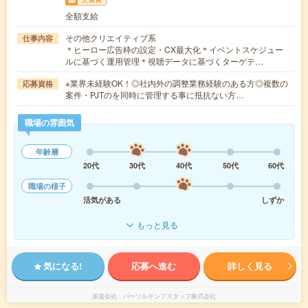
全額支給
その他クリエイティブ系
仕事内容
＊ヒーロー広告枠の設定・CX最大化＊イベントスケジュー
ルに基づく運用管理＊視聴データに基づくターゲテ…
※業界未経験OK！◎社内外の調整業務経験のある方◎複数の
応募資格
案件・PJTのを同時に管理する事に抵抗ない方…
職場の雰囲気
年齢層
20代
30代
40代
50代
60代
職場の様子
活気がある
しずか
もっと見る
気になる!
応募へ進む
詳しく見る
派遣会社
パーソルテンプスタッフ株式会社