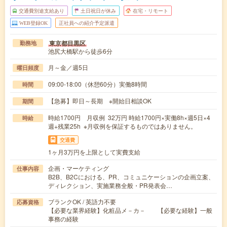
交通費別途支給あり
土日祝日が休み
在宅・リモート
WEB登録OK
正社員への紹介予定派遣
東京都目黒区
勤務地
池尻大橋駅から徒歩6分
月～金／週5日
曜日頻度
09:00-18:00（休憩60分）実働8時間
時間
【急募】即日～長期 ※開始日相談OK
期間
時給1700円 月収例 32万円 時給1700円×実働8h×週5日×4
時給
週+残業25h ※月収例を保証するものではありません。
交通費
1ヶ月3万円を上限として実費支給
企画・マーケティング
仕事内容
B2B、B2Cにおける、PR、コミュニケーションの企画立案、
ディレクション、実施業務全般・PR発表会…
ブランクOK / 英語力不要
応募資格
【必要な業界経験】化粧品メ－カ－ 【必要な経験】一般
事務の経験