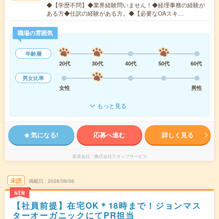
◆【学歴不問】◆業界経験問いません！◆経理事務の経験が
ある方◆仕訳の経験がある方。◆【必要なOAスキ…
職場の雰囲気
年齢層
20代
30代
40代
50代
60代
男女比率
女性
男性
もっと見る
気になる!
応募へ進む
詳しく見る
派遣会社
株式会社スタッフサービス
未読
掲載日
2026/08/06
NEW
【社員前提】在宅OK＊18時まで！ジョンマス
ターオーガニックにてPR担当