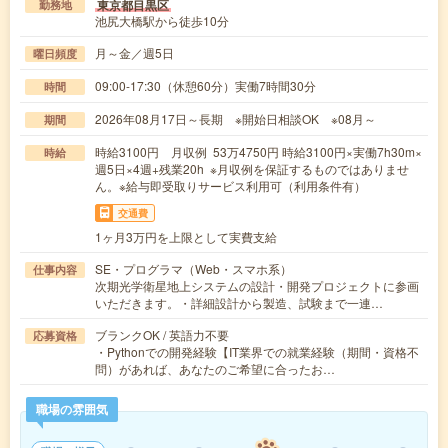
東京都目黒区
勤務地
池尻大橋駅から徒歩10分
月～金／週5日
曜日頻度
09:00-17:30（休憩60分）実働7時間30分
時間
2026年08月17日～長期 ※開始日相談OK ※08月～
期間
時給3100円 月収例 53万4750円 時給3100円×実働7h30m×
時給
週5日×4週+残業20h ※月収例を保証するものではありませ
ん。※給与即受取りサービス利用可（利用条件有）
交通費
1ヶ月3万円を上限として実費支給
SE・プログラマ（Web・スマホ系）
仕事内容
次期光学衛星地上システムの設計・開発プロジェクトに参画
いただきます。・詳細設計から製造、試験まで一連…
ブランクOK / 英語力不要
応募資格
・Pythonでの開発経験【IT業界での就業経験（期間・資格不
問）があれば、あなたのご希望に合ったお…
職場の雰囲気