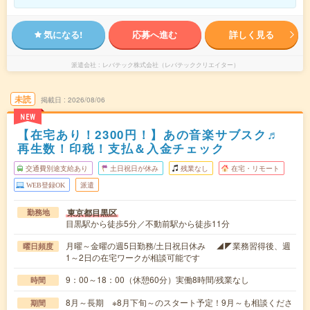
気になる!
応募へ進む
詳しく見る
派遣会社
レバテック株式会社（レバテッククリエイター）
未読
掲載日
2026/08/06
NEW
【在宅あり！2300円！】あの音楽サブスク♬
再生数！印税！支払＆入金チェック
交通費別途支給あり
土日祝日が休み
残業なし
在宅・リモート
WEB登録OK
派遣
東京都目黒区
勤務地
目黒駅から徒歩5分／不動前駅から徒歩11分
月曜～金曜の週5日勤務/土日祝日休み ◢◤業務習得後、週
曜日頻度
1～2日の在宅ワークが相談可能です
9：00～18：00（休憩60分）実働8時間/残業なし
時間
8月～長期 ※8月下旬～のスタート予定！9月～も相談くださ
期間