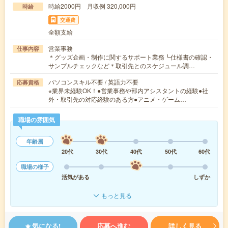
時給2000円 月収例 320,000円
時給
交通費
全額支給
営業事務
仕事内容
＊グッズ企画・制作に関するサポート業務┗仕様書の確認・
サンプルチェックなど＊取引先とのスケジュール調…
パソコンスキル不要 / 英語力不要
応募資格
※業界未経験OK！●営業事務や部内アシスタントの経験●社
外・取引先の対応経験のある方●アニメ・ゲーム…
職場の雰囲気
年齢層
20代
30代
40代
50代
60代
職場の様子
活気がある
しずか
もっと見る
気になる!
応募へ進む
詳しく見る