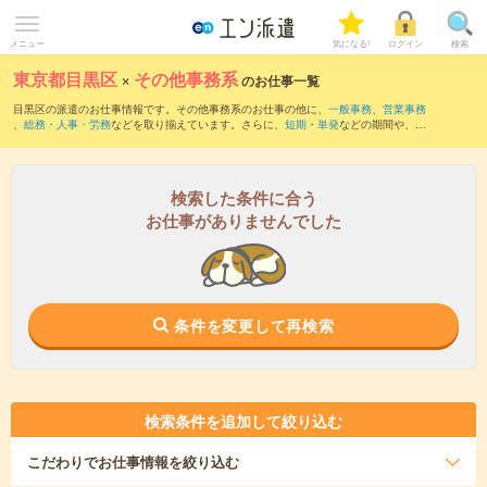
メニュー
気になる!
ログイン
検索
東京都目黒区
×
その他事務系
のお仕事一覧
目黒区の派遣のお仕事情報です。その他事務系のお仕事の他に、
一般事務
、
営業事務
、
総務・人事・労務
などを取り揃えています。さらに、
短期
・
単発
などの期間や、
職
種未経験OK
などのこだわり条件で絞り込んでいただけます。
検索した条件に合う
お仕事がありませんでした
条件を変更して再検索
検索条件を追加して絞り込む
こだわり
でお仕事情報を絞り込む