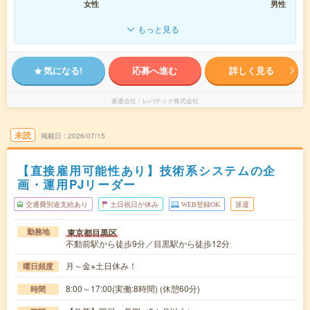
女性
男性
もっと見る
気になる!
応募へ進む
詳しく見る
派遣会社
レバテック株式会社
未読
掲載日
2026/07/15
【直接雇用可能性あり】技術系システムの企
画・運用PJリーダー
交通費別途支給あり
土日祝日が休み
WEB登録OK
派遣
東京都目黒区
勤務地
不動前駅から徒歩9分／目黒駅から徒歩12分
月～金※土日休み！
曜日頻度
8:00～17:00(実働:8時間) (休憩60分)
時間