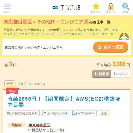
メニュー
気になる!
ログイン
検索
東京都目黒区
×
その他IT・エンジニア系
のお仕事一覧
目黒区の派遣のお仕事情報です。その他IT・エンジニア系のお仕事の他に、
SE・プロ
グラマ（ビジネスアプリケーション系）
、
テクニカルサポート・ヘルプデスク
、
サー
バ・ネットワークエンジニア
などを取り揃えています。さらに、
短期
・
単発
などの期
間や、
職種未経験OK
などのこだわり条件で絞り込んでいただけます。
条件の変更
東京都目黒区 / その他IT・エンジニア系
3
3,300
全
件
平均時給:
円
時給順
新着順
未読
掲載日
2026/08/06
NEW
時給2650円！【期間限定】AWS(EC2)構築＠
中目黒
交通費別途支給あり
土日祝日が休み
WEB登録OK
派遣
東京都目黒区
勤務地
中目黒駅から徒歩10分