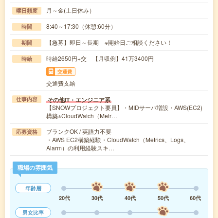
月～金(土日休み）
曜日頻度
8:40～17:30（休憩:60分）
時間
【急募】即日～長期 ※開始日ご相談ください！
期間
時給2650円+交 【月収例】41万3400円
時給
交通費
交通費支給
その他IT・エンジニア系
仕事内容
【SNOWプロジェクト要員】・MIDサーバ増設・AWS(EC2)
構築※CloudWatch（Metr…
ブランクOK / 英語力不要
応募資格
・AWS EC2構築経験・CloudWatch（Metrics、Logs、
Alarm）の利用経験スキ…
職場の雰囲気
年齢層
20代
30代
40代
50代
60代
男女比率