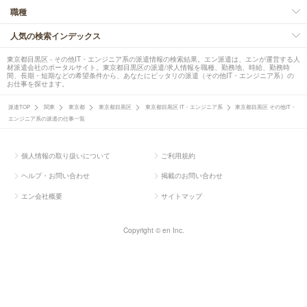
職種
人気の検索インデックス
東京都目黒区 - その他IT・エンジニア系の派遣情報の検索結果。エン派遣は、エンが運営する人
材派遣会社のポータルサイト。東京都目黒区の派遣/求人情報を職種、勤務地、時給、勤務時
間、長期・短期などの希望条件から、あなたにピッタリの派遣（その他IT・エンジニア系）の
お仕事を探せます。
派遣TOP
関東
東京都
東京都目黒区
東京都目黒区 IT・エンジニア系
東京都目黒区 その他IT・
エンジニア系の派遣の仕事一覧
個人情報の取り扱いについて
ご利用規約
ヘルプ・お問い合わせ
掲載のお問い合わせ
エン会社概要
サイトマップ
Copyright © en Inc.