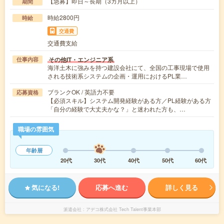
【急募】即日～長期（3カ月以上）
期間
時給2800円
時給
交通費
交通費支給
その他IT・エンジニア系
仕事内容
海洋土木に強みを持つ建設会社にて、全国の工事現場で使用
される技術系システムの企画・運用におけるPL業…
ブランクOK / 英語力不要
応募資格
【必須スキル】システム開発経験がある方／PL経験がある方
「自分の経験で大丈夫かな？」と迷われた方も、…
職場の雰囲気
年齢層
20代
30代
40代
50代
60代
気になる!
応募へ進む
詳しく見る
派遣会社
アデコ株式会社 Tech Talent事業本部