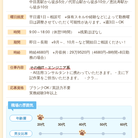
中目黒駅から徒歩5分／代官山駅から徒歩10分／恵比寿駅か
ら徒歩10分
平日週1日～相談可 ※保有スキルや経験などによって勤務曜
曜日頻度
日は調整させていただく可能性があります。※週3日～OK
9:00～18:00（休憩1時間） ※残業ほぼなし
時間
即日～長期 ※9月～、10月～など開始日ご相談ください！
期間
時給4680円 ※月収例：29万9520円（4680円×8時間×8日勤
時給
務の場合）
その他IT・エンジニア系
仕事内容
・AI活用コンサルタントに携わっていただきます。・主に下
記作業をご担当いただきます。 - クラ…
ブランクOK / 英語力不要
応募資格
実務経験3年以上
職場の雰囲気
年齢層
20代
30代
40代
50代
60代
男女比率