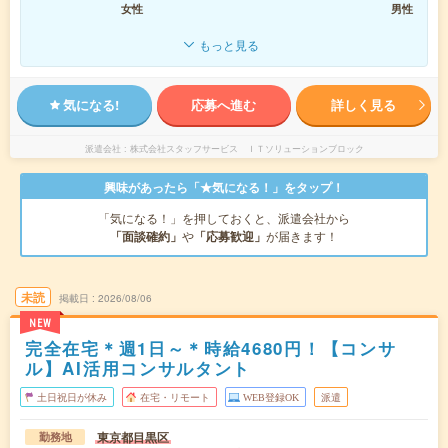
女性
男性
もっと見る
気になる!
応募へ進む
詳しく見る
派遣会社
株式会社スタッフサービス ＩＴソリューションブロック
興味があったら「★気になる！」をタップ！
「気になる！」を押しておくと、派遣会社から
「面談確約」
や
「応募歓迎」
が届きます！
未読
掲載日
2026/08/06
NEW
完全在宅＊週1日～＊時給4680円！【コンサ
ル】AI活用コンサルタント
土日祝日が休み
在宅・リモート
WEB登録OK
派遣
東京都目黒区
勤務地