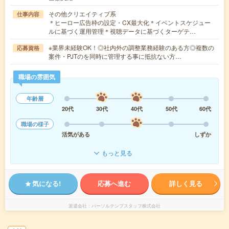
その他クリエイティブ系
仕事内容
＊ヒーロー広告枠の設定・CX最大化＊イベントスケジュー
ルに基づく運用管理＊視聴データに基づくターゲテ…
※業界未経験OK！◎社内外の調整業務経験のある方◎複数の
応募資格
案件・PJTのを同時に管理する事に抵抗ない方…
職場の雰囲気
年齢層
20代
30代
40代
50代
60代
職場の様子
活気がある
しずか
もっと見る
気になる!
応募へ進む
詳しく見る
派遣会社
パーソルテンプスタッフ株式会社