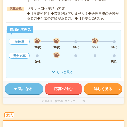
ブランクOK / 英語力不要
応募資格
◆【学歴不問】◆業界経験問いません！◆経理事務の経験が
ある方◆仕訳の経験がある方。◆【必要なOAスキ…
職場の雰囲気
年齢層
20代
30代
40代
50代
60代
男女比率
女性
男性
もっと見る
気になる!
応募へ進む
詳しく見る
派遣会社
株式会社スタッフサービス
未読