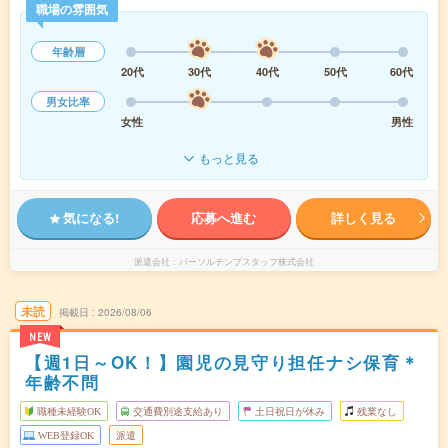
職場の雰囲気
年齢層
20代
30代
40代
50代
60代
男女比率
女性
男性
もっと見る
気になる!
応募へ進む
詳しく見る
派遣会社
パーソルテンプスタッフ株式会社
未読
掲載日
2026/08/06
NEW
【週1日～OK！】園児の見守り担任ナシ保育＊
年齢不問
職種未経験OK
交通費別途支給あり
土日祝日が休み
残業なし
WEB登録OK
派遣