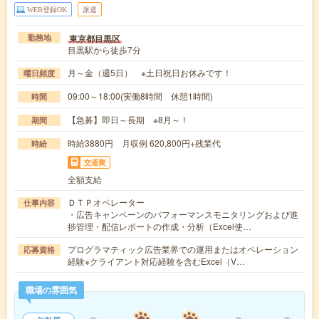
WEB登録OK
派遣
東京都目黒区
勤務地
目黒駅から徒歩7分
月～金（週5日） ※土日祝日お休みです！
曜日頻度
09:00～18:00(実働8時間 休憩1時間)
時間
【急募】即日～長期 ※8月～！
期間
時給3880円 月収例 620,800円+残業代
時給
交通費
全額支給
ＤＴＰオペレーター
仕事内容
・広告キャンペーンのパフォーマンスモニタリングおよび進
捗管理・配信レポートの作成・分析（Excel使…
プログラマティック広告業界での運用またはオペレーション
応募資格
経験※クライアント対応経験を含むExcel（V…
職場の雰囲気