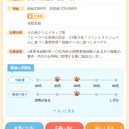
時給2350円 月収例 376,000円
時給
交通費
全額支給
その他クリエイティブ系
仕事内容
＊ヒーロー広告枠の設定・CX最大化＊イベントスケジュー
ルに基づく運用管理＊視聴データに基づくターゲテ…
※業界未経験OK！◎社内外の調整業務経験のある方◎複数の
応募資格
案件・PJTのを同時に管理する事に抵抗ない方…
職場の雰囲気
年齢層
20代
30代
40代
50代
60代
職場の様子
活気がある
しずか
もっと見る
気になる!
応募へ進む
詳しく見る