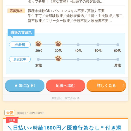
タッフ募集！《主な業務》○店頭での接客販売…
職種未経験OK / パソコンスキル不要 / 英語力不要
応募資格
学生不可／未経験歓迎／経験者優遇／主婦・主夫歓迎／第二
新卒歓迎／フリーター歓迎／学歴不問／履歴書不要…
職場の雰囲気
年齢層
20代
30代
40代
50代
60代
男女比率
女性
男性
気になる!
応募へ進む
詳しく見る
派遣会社
株式会社iDA
未読
掲載日
2026/08/06
NEW
＼日払い×時給1600円／医療行為なし＊付き添