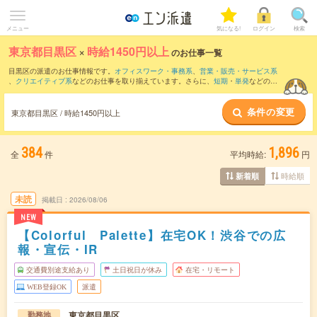
メニュー
気になる!
ログイン
検索
東京都目黒区
×
時給1450円以上
のお仕事一覧
目黒区の派遣のお仕事情報です。
オフィスワーク・事務系
、
営業・販売・サービス系
、
クリエイティブ系
などのお仕事を取り揃えています。さらに、
短期
・
単発
などの期
間や、
職種未経験OK
などのこだわり条件で絞り込んでいただけます。
条件の変更
東京都目黒区 / 時給1450円以上
384
1,896
全
件
平均時給:
円
時給順
新着順
未読
掲載日
2026/08/06
NEW
【Colorful Palette】在宅OK！渋谷での広
報・宣伝・IR
交通費別途支給あり
土日祝日が休み
在宅・リモート
WEB登録OK
派遣
東京都目黒区
勤務地