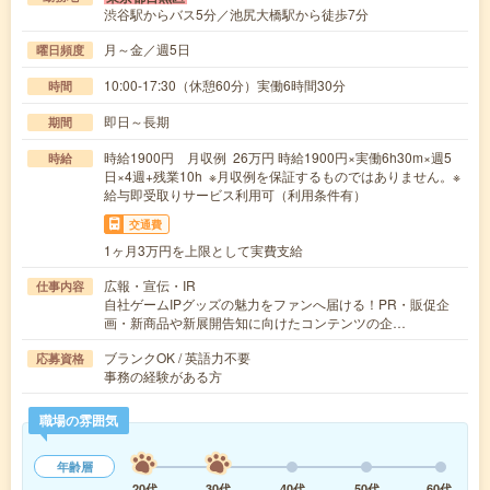
渋谷駅からバス5分／池尻大橋駅から徒歩7分
月～金／週5日
曜日頻度
10:00-17:30（休憩60分）実働6時間30分
時間
即日～長期
期間
時給1900円 月収例 26万円 時給1900円×実働6h30m×週5
時給
日×4週+残業10h ※月収例を保証するものではありません。※
給与即受取りサービス利用可（利用条件有）
交通費
1ヶ月3万円を上限として実費支給
広報・宣伝・IR
仕事内容
自社ゲームIPグッズの魅力をファンへ届ける！PR・販促企
画・新商品や新展開告知に向けたコンテンツの企…
ブランクOK / 英語力不要
応募資格
事務の経験がある方
職場の雰囲気
年齢層
20代
30代
40代
50代
60代