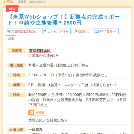
未読
掲載日
2026/08/06
NEW
【米系Webショップ！】新拠点の完成サポー
ト！申請や進捗管理＊2500円
交通費別途支給あり
土日祝日が休み
残業なし
WEB登録OK
派遣
東京都目黒区
勤務地
目黒駅から徒歩2分
月曜～金曜の週5日勤務/土日祝日休み
曜日頻度
9：00～18：00（休憩60分）実働8時間/残業なし
時間
8月～長期 ※急募！ ※スタート日はご相談ください！
期間
時給2500円／月収例：400,000円＝2500円×8時間×20日勤務
時給
の場合＋残業代＋交通費別途支給 #月収30万円以上 #月収
25万円以上
交通費
実費支給／当社規定あり
一般事務
仕事内容