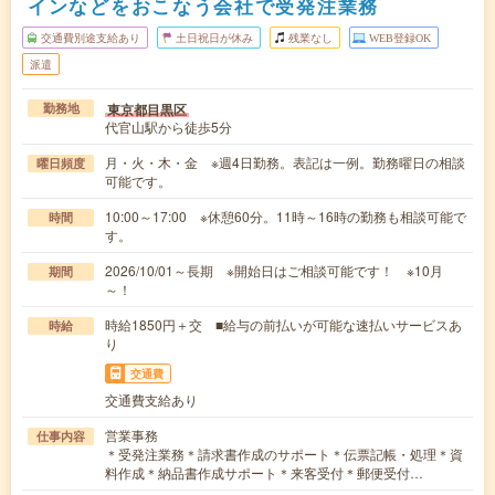
インなどをおこなう会社で受発注業務
交通費別途支給あり
土日祝日が休み
残業なし
WEB登録OK
派遣
東京都目黒区
勤務地
代官山駅から徒歩5分
月・火・木・金 ※週4日勤務。表記は一例。勤務曜日の相談
曜日頻度
可能です。
10:00～17:00 ※休憩60分。11時～16時の勤務も相談可能で
時間
す。
2026/10/01～長期 ※開始日はご相談可能です！ ※10月
期間
～！
時給1850円＋交 ■給与の前払いが可能な速払いサービスあ
時給
り
交通費
交通費支給あり
営業事務
仕事内容
＊受発注業務＊請求書作成のサポート＊伝票記帳・処理＊資
料作成＊納品書作成サポート＊来客受付＊郵便受付…