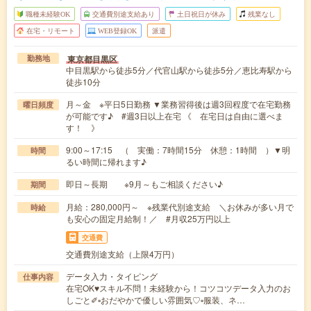
職種未経験OK
交通費別途支給あり
土日祝日が休み
残業なし
在宅・リモート
WEB登録OK
派遣
東京都目黒区
勤務地
中目黒駅から徒歩5分／代官山駅から徒歩5分／恵比寿駅から
徒歩10分
月～金 ※平日5日勤務 ▼業務習得後は週3回程度で在宅勤務
曜日頻度
が可能です♪ #週3日以上在宅 《 在宅日は自由に選べま
す！ 》
9:00～17:15 （ 実働：7時間15分 休憩：1時間 ）▼明
時間
るい時間に帰れます♪
即日～長期 ※9月～もご相談ください♪
期間
月給：280,000円～ ※残業代別途支給 ＼お休みが多い月で
時給
も安心の固定月給制！／ #月収25万円以上
交通費
交通費別途支給（上限4万円）
データ入力・タイピング
仕事内容
在宅OK♥スキル不問！未経験から！コツコツデータ入力のお
しごと✐▫おだやかで優しい雰囲気♡▫服装、ネ…