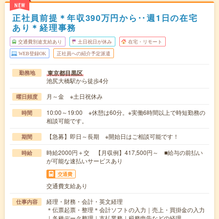
NEW
正社員前提＊年収390万円から‥週1日の在宅
あり＊経理事務
交通費別途支給あり
土日祝日が休み
在宅・リモート
WEB登録OK
正社員への紹介予定派遣
東京都目黒区
勤務地
池尻大橋駅から徒歩4分
月～金 ※土日祝休み
曜日頻度
10:00～19:00 ※休憩は60分。※実働6時間以上で時短勤務の
時間
相談可能です。
【急募】即日～長期 ※開始日はご相談可能です！
期間
時給2000円＋交 【月収例】417,500円～ ■給与の前払い
時給
が可能な速払いサービスあり
交通費
交通費支給あり
経理・財務・会計・英文経理
仕事内容
＊伝票起票・整理＊会計ソフトの入力｜売上・買掛金の入力
｜各種データ整理｜支払業務｜税務申告などの経理…