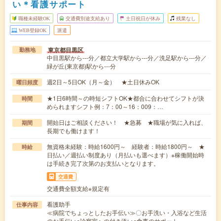
い＊看護サポート
職種未経験OK
交通費別途支給あり
土日祝日が休み
残業なし
WEB登録OK
派遣
東京都目黒区
勤務地
中目黒駅から---分／都立大学駅から---分／洗足駅から---分／
緑が丘(東京都)駅から---分
週2日～5日OK（月～金） ★土日休みOK
曜日頻度
★1日6時間～の時短シフトOK★都合に合わせてシフトが決
時間
められますシフト例：7：00～16：009：…
開始日はご相談ください！ ★急募 ★職場が気に入れば、
期間
長期でも働けます！
無資格未経験：時給1600円～ 経験者：時給1800円～ ★
時給
日払い／週払い制度あり（月払いも選べます）※稼働開始時
は手続き完了次第のお支払いとなります。
交通費
交通費全額支給※規定有
看護助手
仕事内容
≪病院でちょっとしたお手伝い≫〇お手洗い・入浴など生活
のお手伝い○診察室への付き添い○食事のサポート…