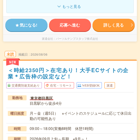
もっと見る
気になる!
応募へ進む
詳しく見る
派遣会社
パーソルテンプスタッフ株式会社
未読
掲載日
2026/08/06
NEW
＜時給2350円＞在宅あり！大手ECサイトの企
業＊広告枠の設定など！
交通費別途支給あり
在宅・リモート
WEB登録OK
派遣
東京都目黒区
勤務地
目黒駅から徒歩4分
月～金（週5日） ※イベントのスケジュールに応じて休日出
曜日頻度
勤の可能性あり
09:00～18:00(実働8時間 休憩1時間)
時間
2026年09月上旬～長期 ※9月～！
期間