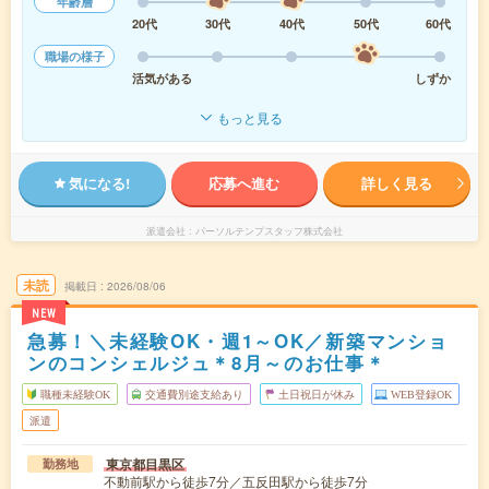
年齢層
20代
30代
40代
50代
60代
職場の様子
活気がある
しずか
もっと見る
気になる!
応募へ進む
詳しく見る
派遣会社
パーソルテンプスタッフ株式会社
未読
掲載日
2026/08/06
NEW
急募！＼未経験OK・週1～OK／新築マンショ
ンのコンシェルジュ＊8月～のお仕事＊
職種未経験OK
交通費別途支給あり
土日祝日が休み
WEB登録OK
派遣
東京都目黒区
勤務地
不動前駅から徒歩7分／五反田駅から徒歩7分