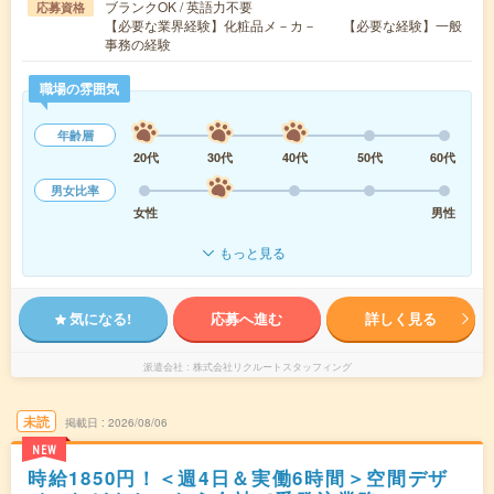
ブランクOK / 英語力不要
応募資格
【必要な業界経験】化粧品メ－カ－ 【必要な経験】一般
事務の経験
職場の雰囲気
年齢層
20代
30代
40代
50代
60代
男女比率
女性
男性
もっと見る
気になる!
応募へ進む
詳しく見る
派遣会社
株式会社リクルートスタッフィング
未読
掲載日
2026/08/06
NEW
時給1850円！＜週4日＆実働6時間＞空間デザ