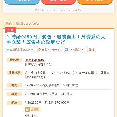
派遣会社
パーソルテンプスタッフ株式会社
未読
掲載日
2026/08/06
NEW
＼時給2350円／髪色・服装自由！外資系の大
手企業＊広告枠の設定など
交通費別途支給あり
在宅・リモート
WEB登録OK
派遣
東京都目黒区
勤務地
目黒駅から徒歩4分
月～金（週5日） ※イベントのスケジュールに応じて休日出
曜日頻度
勤の可能性あり
09:00～18:00(実働8時間 休憩1時間)
時間
2026年10月上旬～長期 ※10月～！
期間
時給2350円 月収例 376,000円
時給
交通費
全額支給