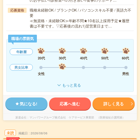
職種未経験OK / ブランクOK / パソコンスキル不要 / 英語力不
応募資格
要
≪無資格・未経験OK≫年齢不問★10名以上採用予定★履歴
書は不要です。▽応募後の流れ1)翌営業日まで…
職場の雰囲気
年齢層
20代
30代
40代
50代
60代
男女比率
女性
男性
もっと見る
気になる!
応募へ進む
詳しく見る
派遣会社
マンパワーグループ株式会社 ケアサービス事業部 （医療福祉介護関連）
未読
掲載日
2026/08/06