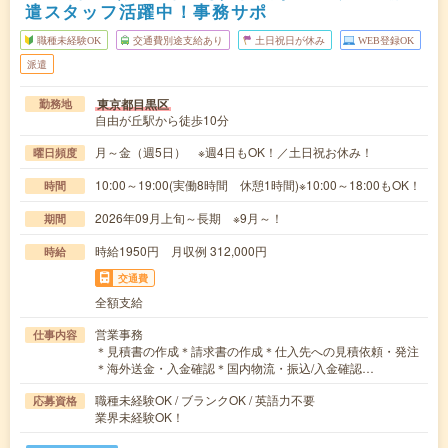
遣スタッフ活躍中！事務サポ
職種未経験OK
交通費別途支給あり
土日祝日が休み
WEB登録OK
派遣
東京都目黒区
勤務地
自由が丘駅から徒歩10分
月～金（週5日） ※週4日もOK！／土日祝お休み！
曜日頻度
10:00～19:00(実働8時間 休憩1時間)※10:00～18:00もOK！
時間
2026年09月上旬～長期 ※9月～！
期間
時給1950円 月収例 312,000円
時給
交通費
全額支給
営業事務
仕事内容
＊見積書の作成＊請求書の作成＊仕入先への見積依頼・発注
＊海外送金・入金確認＊国内物流・振込/入金確認…
職種未経験OK / ブランクOK / 英語力不要
応募資格
業界未経験OK！