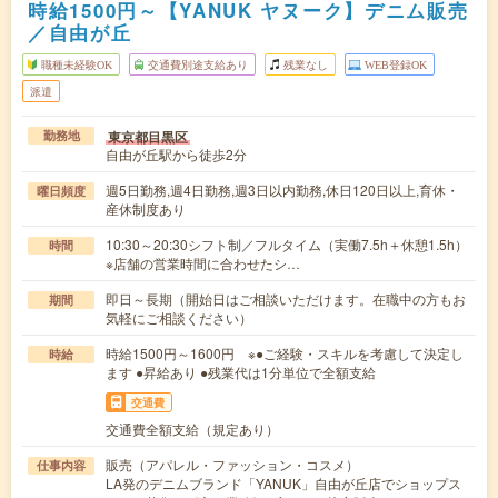
時給1500円～【YANUK ヤヌーク】デニム販売
／自由が丘
職種未経験OK
交通費別途支給あり
残業なし
WEB登録OK
派遣
東京都目黒区
勤務地
自由が丘駅から徒歩2分
週5日勤務,週4日勤務,週3日以内勤務,休日120日以上,育休・
曜日頻度
産休制度あり
10:30～20:30シフト制／フルタイム（実働7.5h＋休憩1.5h）
時間
※店舗の営業時間に合わせたシ…
即日～長期（開始日はご相談いただけます。在職中の方もお
期間
気軽にご相談ください）
時給1500円～1600円 ※●ご経験・スキルを考慮して決定し
時給
ます ●昇給あり ●残業代は1分単位で全額支給
交通費
交通費全額支給（規定あり）
販売（アパレル・ファッション・コスメ）
仕事内容
LA発のデニムブランド「YANUK」自由が丘店でショップス