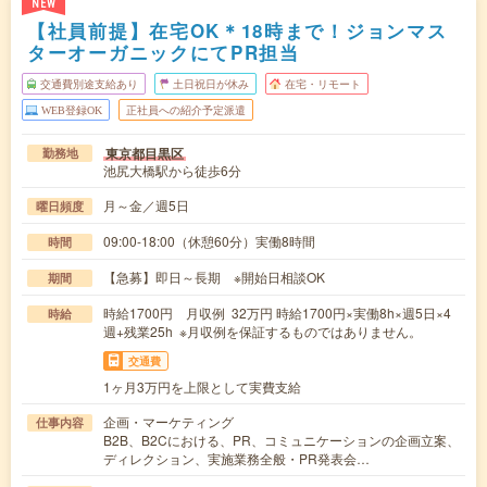
NEW
【社員前提】在宅OK＊18時まで！ジョンマス
ターオーガニックにてPR担当
交通費別途支給あり
土日祝日が休み
在宅・リモート
WEB登録OK
正社員への紹介予定派遣
東京都目黒区
勤務地
池尻大橋駅から徒歩6分
月～金／週5日
曜日頻度
09:00-18:00（休憩60分）実働8時間
時間
【急募】即日～長期 ※開始日相談OK
期間
時給1700円 月収例 32万円 時給1700円×実働8h×週5日×4
時給
週+残業25h ※月収例を保証するものではありません。
交通費
1ヶ月3万円を上限として実費支給
企画・マーケティング
仕事内容
B2B、B2Cにおける、PR、コミュニケーションの企画立案、
ディレクション、実施業務全般・PR発表会…