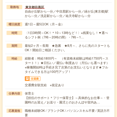
東京都目黒区
勤務地
自由が丘駅から---分／中目黒駅から---分／緑が丘(東京都)駅
から---分／洗足駅から---分／祐天寺駅から---分
週1日～週5日OK（月～金）
曜日頻度
〈1日3時間～OK！＊10～13時など！〉※残業なし！▼選べ
時間
るシフト例（7時～20時の間）・7時～1…
最短2ヶ月～長期 ★急募 ★8月～、さらに先のスタートも
期間
OK！開始日ご相談ください。
経験者：時給1800円～ （有資格未経験は時給1750円～ス
時給
タート！）★日払い／週払い制度あり（月払いも選べます）
※稼働開始時は手続き完了次第のお支払いとなります★フル
タイムできる方は100円アップ！
交通費
交通費全額支給 ※規定あり
保育士
仕事内容
【担任のサポート＊フリー保育士】～具体的なお仕事～・登
園時のお迎え／お送り・園児とのおさんぽや室内あ…
職種未経験OK / ブランクOK / パソコンスキル不要 / 英語力不
応募資格
要