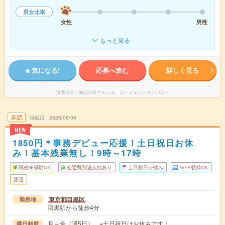
男女比率
女性
男性
もっと見る
気になる!
応募へ進む
詳しく見る
派遣会社
株式会社アルシエ エージェントカンパニー
未読
掲載日
2026/08/06
NEW
1850円＊事務デビュー応援！土日祝日お休
み！基本残業無し！9時～17時
職種未経験OK
交通費別途支給あり
土日祝日が休み
WEB登録OK
派遣
東京都目黒区
勤務地
目黒駅から徒歩4分
月～金（週5日） ※土日祝日はお休みです！
曜日頻度