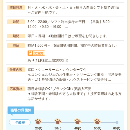
月・火・水・木・金・土・日 ※毎月の自由シフト制で週1日
曜日頻度
～ご案内可能です。
8:00～22:00／シフト制≪参考≫平日：【早番】8:00～
時間
12:00 / 9:30～16:00 …
即日～長期 ※勤務開始日はご希望をお聞きします。
期間
時給1,550円～（5日間試用期間。期間中の時給変動なし）
時給
交通費
あり(1日往復上限2000円）
窓口・ショールーム・カウンター受付
仕事内容
≪コンシェルジュのお仕事≫・クリーニング取次・宅急便発
送・ゴミ券等備品の販売・ハウスキーピング等各種…
職種未経験OK / ブランクOK / 英語力不要
応募資格
▼経験不問・未経験の方も大歓迎です！接客業経験のある方
は活かせます。
職場の雰囲気
年齢層
20代
30代
40代
50代
60代