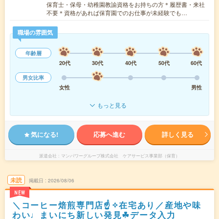
保育士・保母・幼稚園教諭資格をお持ちの方＊履歴書・来社
不要＊資格があれば保育園でのお仕事が未経験でも…
職場の雰囲気
年齢層
20代
30代
40代
50代
60代
男女比率
女性
男性
もっと見る
気になる!
応募へ進む
詳しく見る
派遣会社
マンパワーグループ株式会社 ケアサービス事業部（保育）
未読
掲載日
2026/08/06
NEW
＼コーヒー焙煎専門店☝✧在宅あり／産地や味
わい♩まいにち新しい発見☘データ入力