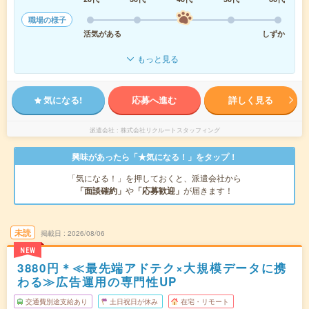
職場の様子
活気がある
しずか
もっと見る
気になる!
応募へ進む
詳しく見る
派遣会社
株式会社リクルートスタッフィング
興味があったら「★気になる！」をタップ！
「気になる！」を押しておくと、派遣会社から
「面談確約」
や
「応募歓迎」
が届きます！
未読
掲載日
2026/08/06
NEW
3880円＊≪最先端アドテク×大規模データに携
わる≫広告運用の専門性UP
交通費別途支給あり
土日祝日が休み
在宅・リモート