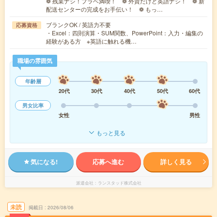
❁ 残業ナシ！プラベ満喫！ ❁ 外資だけど英語ナシ！ ❁ 新
配送センターの完成をお手伝い！ ❁ もっ…
ブランクOK / 英語力不要
応募資格
・Excel：四則演算・SUM関数、PowerPoint：入力・編集の
経験がある方 ※英語に触れる機…
職場の雰囲気
年齢層
20代
30代
40代
50代
60代
男女比率
女性
男性
もっと見る
気になる!
応募へ進む
詳しく見る
派遣会社
ランスタッド株式会社
未読
掲載日
2026/08/06