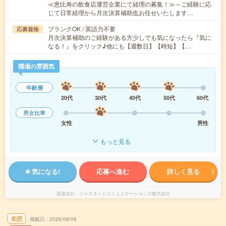
≪恵比寿の飲食店運営企業にて経理の募集！≫～ご経験に応
じて日常経理から月次決算補助迄お任せいたします…
ブランクOK / 英語力不要
応募資格
月次決算補助のご経験がある方少しでも気になったら『気に
なる！』をクリック♪他にも【週数日】【時短】【…
職場の雰囲気
年齢層
20代
30代
40代
50代
60代
男女比率
女性
男性
もっと見る
気になる!
応募へ進む
詳しく見る
派遣会社
ジャスネットコミュニケーションズ株式会社
未読
掲載日
2026/08/06