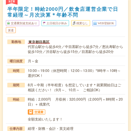
NEW
半年限定！時給2000円／飲食店運営企業で日
常経理～月次決算＊年齢不問
交通費別途支給あり
土日祝日が休み
残業なし
WEB登録OK
派遣
東京都目黒区
勤務地
代官山駅から徒歩4分／中目黒駅から徒歩7分／恵比寿駅から
徒歩10分／渋谷駅から徒歩15分／目黒駅から徒歩20分
月～金
曜日頻度
10:00～19:00（休憩時間：12:00～13:00）*9時半～10時～
時間
選択OK！
8月～中期（半年程度）を想定しています＊就業開始日はご
期間
相談ください！（9月～、10月～ ご相談OK）
時給：2,000円 月収例：320,000円（2,000円 × 8時間 × 20
時給
日）＋ 残業代
交通費
全額支給いたします！
経理・財務・会計・英文経理
仕事内容