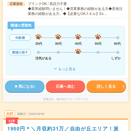
ブランクOK / 英語力不要
応募資格
◆業界経験問いません！◆営業事務の経験がある方◆受発注
業務の経験がある方。◆【必要なOAスキル】Ex…
職場の雰囲気
年齢層
20代
30代
40代
50代
60代
職場の様子
活気がある
しずか
もっと見る
気になる!
応募へ進む
詳しく見る
派遣会社
株式会社スタッフサービス
未読
掲載日
2026/08/06
NEW
1950円＊＼月収約31万／自由が丘エリア！派