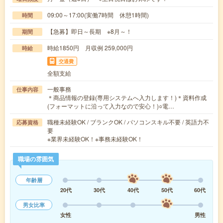
09:00～17:00(実働7時間 休憩1時間)
時間
【急募】即日～長期 ※8月～！
期間
時給1850円 月収例 259,000円
時給
交通費
全額支給
一般事務
仕事内容
＊商品情報の登録(専用システムへ入力します！)＊資料作成
(フォーマットに沿って入力なので安心！)○電…
職種未経験OK / ブランクOK / パソコンスキル不要 / 英語力不
応募資格
要
※業界未経験OK！※事務未経験OK！
職場の雰囲気
年齢層
20代
30代
40代
50代
60代
男女比率
女性
男性