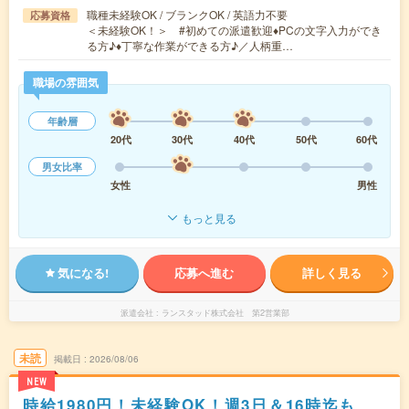
職種未経験OK / ブランクOK / 英語力不要
応募資格
＜未経験OK！＞ #初めての派遣歓迎♦︎PCの文字入力ができ
る方♪♦︎丁寧な作業ができる方♪／人柄重…
職場の雰囲気
年齢層
20代
30代
40代
50代
60代
男女比率
女性
男性
もっと見る
気になる!
応募へ進む
詳しく見る
派遣会社
ランスタッド株式会社 第2営業部
未読
掲載日
2026/08/06
NEW
時給1980円！未経験OK！週3日＆16時迄も