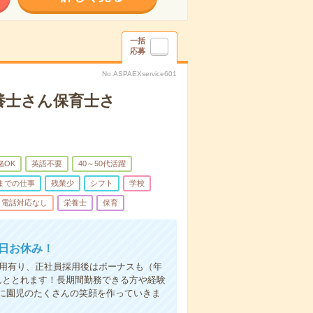
一括
応募
No.ASPAEXservice601
養士さん保育士さ
緒OK
英語不要
40～50代活躍
前までの仕事
残業少
シフト
学校
電話対応なし
栄養士
保育
祝日お休み！
登用有り、正社員採用後はボーナスも（年
んととれます！長期間勤務できる方や経験
に園児のたくさんの笑顔を作っていきま