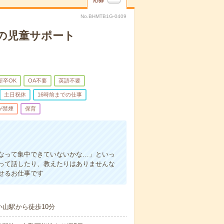
応募
No.BHMTB1G-0409
の児童サポート
新卒OK
OA不要
英語不要
土日祝休
16時前までの仕事
が禁煙
保育
／
なって集中できていないかな…」といっ
って話したり、教えたりはありませんな
せるお仕事です
小山駅から徒歩10分