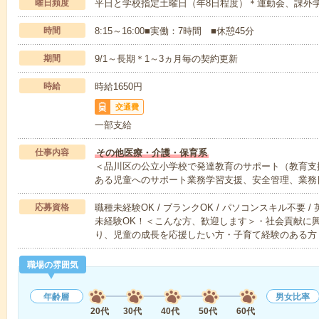
曜日頻度
平日と学校指定土曜日（年8日程度）＊運動会、課外
時間
8:15～16:00■実働：7時間 ■休憩45分
期間
9/1～長期＊1～3ヵ月毎の契約更新
時給
時給1650円
交通費
一部支給
仕事内容
その他医療・介護・保育系
＜品川区の公立小学校で発達教育のサポート（教育支
ある児童へのサポート業務学習支援、安全管理、業務
応募資格
職種未経験OK / ブランクOK / パソコンスキル不要 /
未経験OK！＜こんな方、歓迎します＞・社会貢献に
り、児童の成長を応援したい方・子育て経験のある方
職場の雰囲気
年齢層
男女比率
20代
30代
40代
50代
60代