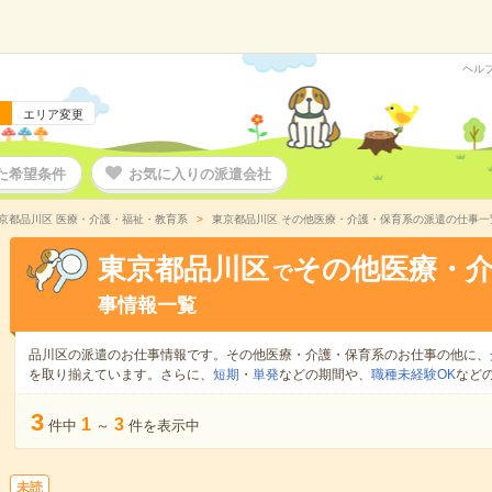
ヘル
エリア変更
た希望条件
お気に入りの派遣会社
京都品川区 医療・介護・福祉・教育系
東京都品川区 その他医療・介護・保育系の派遣の仕事一
東京都品川区
その他医療・
で
事情報一覧
品川区の派遣のお仕事情報です。その他医療・介護・保育系のお仕事の他に、
を取り揃えています。さらに、
短期
・
単発
などの期間や、
職種未経験OK
など
3
1
3
件中
～
件を表示中
未読