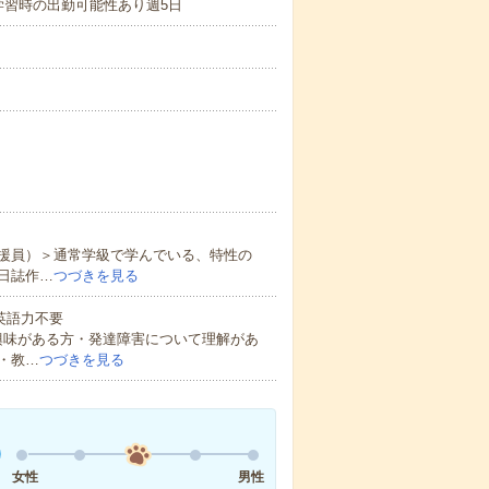
学習時の出勤可能性あり週5日
援員）＞通常学級で学んでいる、特性の
日誌作…
つづきを見る
 英語力不要
興味がある方・発達障害について理解があ
・教…
つづきを見る
女性
男性