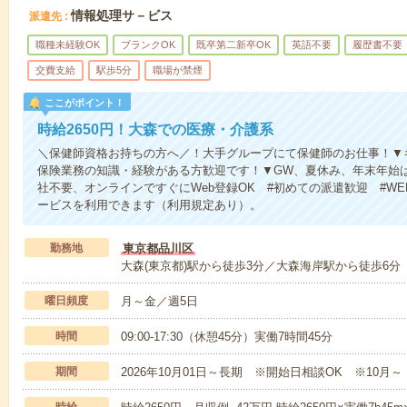
情報処理サ－ビス
派遣先
職種未経験OK
ブランクOK
既卒第二新卒OK
英語不要
履歴書不要
交費支給
駅歩5分
職場が禁煙
ここがポイント！
時給2650円！大森での医療・介護系
＼保健師資格お持ちの方へ／！大手グループにて保健師のお仕事！▼
保険業務の知識・経験がある方歓迎です！▼GW、夏休み、年末年始
社不要、オンラインですぐにWeb登録OK #初めての派遣歓迎 #W
ービスを利用できます（利用規定あり）。
勤務地
東京都品川区
大森(東京都)駅から徒歩3分／大森海岸駅から徒歩6分
曜日頻度
月～金／週5日
時間
09:00-17:30（休憩45分）実働7時間45分
期間
2026年10月01日～長期 ※開始日相談OK ※10月～