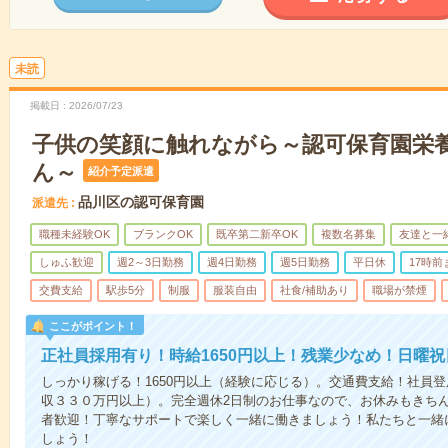
未読
掲載日
2026/07/23
子供の笑顔に触れながら～認可保育園栄
ん～
紹介予定派遣
品川区の認可保育園
派遣先
職種未経験OK
ブランクOK
既卒第二新卒OK
複数名募集
友達と一
しゅふ歓迎
週2～3日勤務
週4日勤務
週5日勤務
平日休
17時
交費支給
駅歩5分
制服
服装自由
社食/補助あり
職場が禁煙
ここがポイント！
正社員採用有り！時給1650円以上！残業少なめ！日曜
しっかり稼げる！1650円以上（経験に応じる）。交通費支給！社員
収３３０万円以上）。完全週休2日制のお仕事なので、お休みもきち
者歓迎！丁寧なサポートで楽しく一緒に働きましょう！私たちと一緒
しょう！