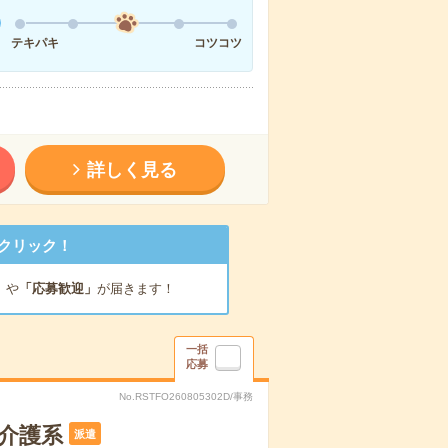
テキパキ
コツコツ
詳しく見る
クリック！
」
や
「応募歓迎」
が届きます！
一括
応募
No.RSTFO260805302D/事務
・介護系
派遣