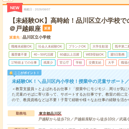
NEW
掲載日
2026/08/07
【未経験OK】高時給！品川区立小学校で
＠戸越銀座
派遣
品川区立小学校
派遣先
職種未経験OK
社会人未経験OK
ブランクOK
大学生歓迎
既卒第二
履歴書不要
40～50代活躍
60歳以上活躍
WEB登録OK
週5日勤務
17時前までの仕事
残業少
官公庁
学校
交費支給
大手
職場
ここがポイント！
未経験OK！＼品川区内小学校！授業中の児童サポート
＜教育支援員＞とよばれるお仕事！「授業中にモジモジ…周りが気に
た児童のそばに寄り添って、サポートするお仕事です。教室の前に立
ので、教員資格などは不要！子育て経験や様々なお仕事の経験を活か
勤務地
東京都品川区
戸越駅から徒歩7分／戸越銀座駅から徒歩10分／武蔵