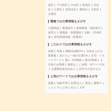
港区
千代田区
中央区
新宿区
渋谷
区
江東区
世田谷区
豊島区
大田区
台東区
職種でお仕事情報をさがす
介護関連
看護助手
医療事務・病院受付
保育士
看護師・准看護師
治験・CRA関
連
研究開発関連（医療系）
こだわりでお仕事情報をさがす
短期
単発
職種未経験OK
10名以上の大
量募集
友だちと一緒の応募OK
在宅・リモ
ートワーク
週2～3日勤務
週4日勤務
土
日祝のみ勤務
残業なし
副業・WワークOK
交通費別途支給あり
語学力が活かせる
人気のワードでお仕事情報をさがす
急募
年齢不問
財団法人
英語
書類チェ
ック
テレビ局
封入
大学