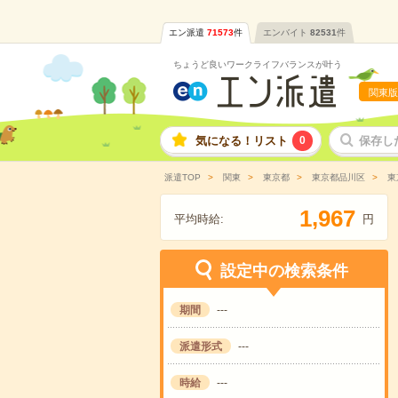
エン派遣
71573
件
エンバイト
82531
件
ちょうど良いワークライフバランスが叶う
関東版
気になる！リスト
0
保存し
派遣TOP
関東
東京都
東京都品川区
東
,
1
9
6
7
平均時給:
円
設定中の検索条件
期間
---
派遣形式
---
時給
---