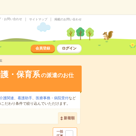
プ・お問い合わせ
サイトマップ
掲載のお問い合わせ
会員登録
ログイン
覧
介護・保育系
の派遣のお仕
介護関連
、
看護助手
、
医療事務・病院受付
など
のこだわり条件で絞り込んでいただけます。
新着順
一括