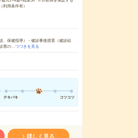
5m×週5日×4週+残業5h ※月収例を保証する
（利用条件有）
談、保健指導）・健診事後措置（健診結
診票の…
つづきを見る
テキパキ
コツコツ
詳しく見る