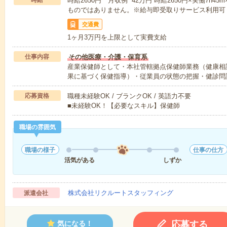
時給
時給2650円 月収例 42万円 時給2650円×実働7h4
ものではありません。※給与即受取りサービス利用可
交通費
1ヶ月3万円を上限として実費支給
仕事内容
その他医療・介護・保育系
産業保健師として・本社管轄拠点保健師業務（健康相
果に基づく保健指導）・従業員の状態の把握・健診問
応募資格
職種未経験OK / ブランクOK / 英語力不要
■未経験OK！【必要なスキル】保健師
職場の雰囲気
職場の様子
仕事の仕方
活気がある
しずか
株式会社リクルートスタッフィング
派遣会社
応募する
気になる！