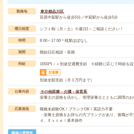
勤務地
東京都品川区
荏原中延駅から徒歩5分／中延駅から徒歩5分
曜日頻度
シフト制（月～土）※週2日～ご相談ください！
時間
8:00～17:00＊残業ほぼなし
期間
開始日応相談・長期
時給
1650円～＋別途交通費支給 ※経験に応じて時給を
交通費
別途全額支給（月３万円まで）
仕事内容
その他医療・介護・保育系
栄養士の資格を活かし、管理栄養士とともに調理のお
応募資格
職種未経験OK / ブランクOK / 英語力不要
・栄養士資格をお持ちの方ブランクがあり、復職が不
ｄ、Ｅｘｃｅｌ基本操作
職場の雰囲気