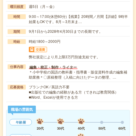
週5日（月～金）
曜日頻度
9:00～17:00(休憩60分)【残業】20時間／月間【詳細】9時半
時間
始業もOKです。8月～3月末ま…
9月1日から2028年4月30日までの長期です。
期間
時給1800～2000円
時給
交通費
弊社規定により月上限3万円別途支給です。
編集・校正・制作・ライター
仕事内容
＊小中学校の国語の教科書・指導書・販促資料作成の編集補
助業務＊〇原稿整理（入稿に向けたデータの整理、…
ブランクOK / 英語力不要
応募資格
■出版社での編集の経験がある方（できれば教育関係）
■Word、Excelが使用できる方
職場の雰囲気
年齢層
20代
30代
40代
50代
60代