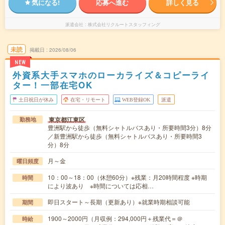
気になる!
応募へ進む
詳しく見る
派遣会社
株式会社リクルートスタッフィング
未読
掲載日
2026/08/06
NEW
外資系大手スマホのローカライズ＆コピーライ
ター！一部在宅OK
土日祝日が休み
在宅・リモート
WEB登録OK
派遣
東京都江東区
勤務地
豊洲駅から徒歩（無料シャトルバスあり・所要時間3分）8分
／新豊洲駅から徒歩（無料シャトルバスあり・所要時間3
分）8分
月～金
曜日頻度
10：00～18：00（休憩60分）※残業：月20時間程度 ※時期
時間
により波あり ※時間については応相…
即日スタート～長期（更新あり）※就業時期相談可能
期間
1900～2000円（月収例：294,000円＋残業代＝＠
時給