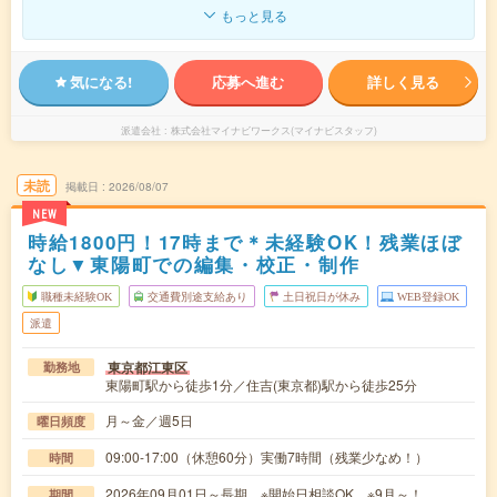
もっと見る
気になる!
応募へ進む
詳しく見る
派遣会社
株式会社マイナビワークス(マイナビスタッフ)
未読
掲載日
2026/08/07
NEW
時給1800円！17時まで＊未経験OK！残業ほぼ
なし▼東陽町での編集・校正・制作
職種未経験OK
交通費別途支給あり
土日祝日が休み
WEB登録OK
派遣
東京都江東区
勤務地
東陽町駅から徒歩1分／住吉(東京都)駅から徒歩25分
月～金／週5日
曜日頻度
09:00-17:00（休憩60分）実働7時間（残業少なめ！）
時間
2026年09月01日～長期 ※開始日相談OK ※9月～！
期間