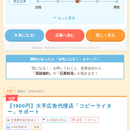
男女比率
女性
男性
もっと見る
気になる!
応募へ進む
詳しく見る
派遣会社
株式会社マイナビワークス(マイナビスタッフ)
興味があったら「★気になる！」をタップ！
「気になる！」を押しておくと、派遣会社から
「面談確約」
や
「応募歓迎」
が届きます！
未読
掲載日
2026/08/07
NEW
【1900円】大手広告代理店「コピーライタ
ー」サポート
交通費別途支給あり
土日祝日が休み
在宅・リモート
WEB登録OK
派遣