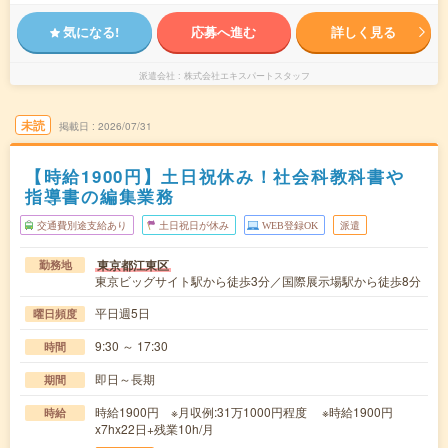
気になる!
応募へ進む
詳しく見る
派遣会社
株式会社エキスパートスタッフ
未読
掲載日
2026/07/31
【時給1900円】土日祝休み！社会科教科書や
指導書の編集業務
交通費別途支給あり
土日祝日が休み
WEB登録OK
派遣
東京都江東区
勤務地
東京ビッグサイト駅から徒歩3分／国際展示場駅から徒歩8分
平日週5日
曜日頻度
9:30 ～ 17:30
時間
即日～長期
期間
時給1900円 ※月収例:31万1000円程度 ※時給1900円
時給
x7hx22日+残業10h/月