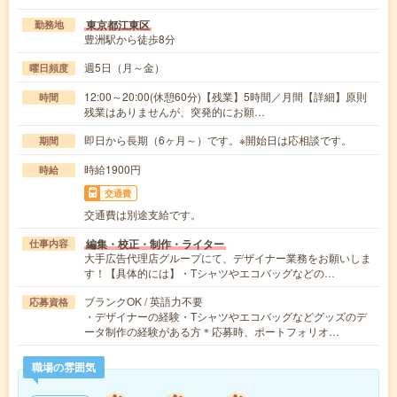
東京都江東区
勤務地
豊洲駅から徒歩8分
週5日（月～金）
曜日頻度
12:00～20:00(休憩60分)【残業】5時間／月間【詳細】原則
時間
残業はありませんが、突発的にお願…
即日から長期（6ヶ月～）です。※開始日は応相談です。
期間
時給1900円
時給
交通費
交通費は別途支給です。
編集・校正・制作・ライター
仕事内容
大手広告代理店グループにて、デザイナー業務をお願いしま
す！【具体的には】・Tシャツやエコバッグなどの…
ブランクOK / 英語力不要
応募資格
・デザイナーの経験・Tシャツやエコバッグなどグッズのデ
ータ制作の経験がある方＊応募時、ポートフォリオ…
職場の雰囲気