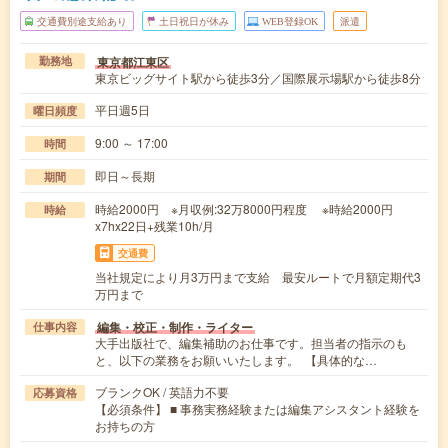
交通費別途支給あり
土日祝日が休み
WEB登録OK
派遣
東京都江東区
勤務地
東京ビッグサイト駅から徒歩3分／国際展示場駅から徒歩8分
平日週5日
曜日頻度
9:00 ～ 17:00
時間
即日～長期
期間
時給2000円 ※月収例:32万8000円程度 ※時給2000円
時給
x7hx22日+残業10h/月
交通費
当社規定により月3万円まで支給 最安ルートで月額定期代3
万円まで
編集・校正・制作・ライター
仕事内容
大手出版社で、編集補助のお仕事です。担当者の指示のも
と、以下の業務をお願いいたします。 【具体的な…
ブランクOK / 英語力不要
応募資格
【必須条件】 ■ 事務実務経験または編集アシスタント経験を
お持ちの方