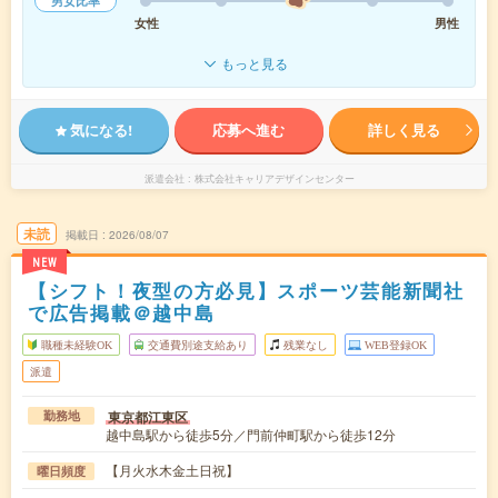
男女比率
女性
男性
もっと見る
気になる!
応募へ進む
詳しく見る
派遣会社
株式会社キャリアデザインセンター
未読
掲載日
2026/08/07
NEW
【シフト！夜型の方必見】スポーツ芸能新聞社
で広告掲載＠越中島
職種未経験OK
交通費別途支給あり
残業なし
WEB登録OK
派遣
東京都江東区
勤務地
越中島駅から徒歩5分／門前仲町駅から徒歩12分
【月火水木金土日祝】
曜日頻度