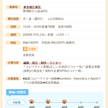
東京都江東区
勤務地
豊洲駅から徒歩6分
月～金（週5日） ※土日祝休み
曜日頻度
10:00～18:00(実働7時間 休憩1時間)
時間
2026年10月上旬～長期 ※10月～！
期間
時給1900円 月収例 266,000円+残業代
時給
交通費
全額支給
編集・校正・制作・ライター
仕事内容
＊コピーライト業務(正しい日本語でコピー化)＊提案企画書
(資料)の英語化＊資料や企業HP内のコピー制…
■編集/コピーライター経験■Numbers、KeynoteなどAppleア
応募資格
プリの使用経験■英語実務経…
職場の雰囲気
年齢層
20代
30代
40代
50代
60代