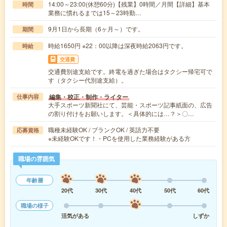
14:00～23:00(休憩60分)【残業】0時間／月間【詳細】基本
時間
業務に慣れるまでは15～23時勤…
9月1日から長期（6ヶ月～）です。
期間
時給1650円 ※22：00以降は深夜時給2063円です。
時給
交通費
交通費別途支給です。終電を過ぎた場合はタクシー帰宅可で
す（タクシー代別途支給）。
編集・校正・制作・ライター
仕事内容
大手スポーツ新聞社にて、芸能・スポーツ記事紙面の、広告
の割り付けをお願いします。＜具体的には…？＞〇…
職種未経験OK / ブランクOK / 英語力不要
応募資格
※未経験OKです！・PCを使用した業務経験がある方
職場の雰囲気
年齢層
20代
30代
40代
50代
60代
職場の様子
活気がある
しずか