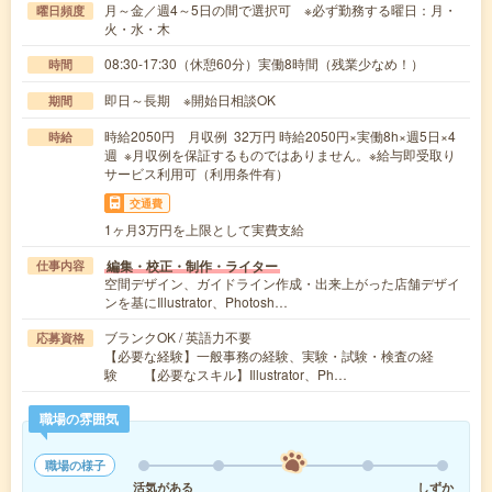
月～金／週4～5日の間で選択可 ※必ず勤務する曜日：月・
曜日頻度
火・水・木
08:30-17:30（休憩60分）実働8時間（残業少なめ！）
時間
即日～長期 ※開始日相談OK
期間
時給2050円 月収例 32万円 時給2050円×実働8h×週5日×4
時給
週 ※月収例を保証するものではありません。※給与即受取り
サービス利用可（利用条件有）
交通費
1ヶ月3万円を上限として実費支給
編集・校正・制作・ライター
仕事内容
空間デザイン、ガイドライン作成・出来上がった店舗デザイ
ンを基にIllustrator、Photosh…
ブランクOK / 英語力不要
応募資格
【必要な経験】一般事務の経験、実験・試験・検査の経
験 【必要なスキル】Illustrator、Ph…
職場の雰囲気
職場の様子
活気がある
しずか