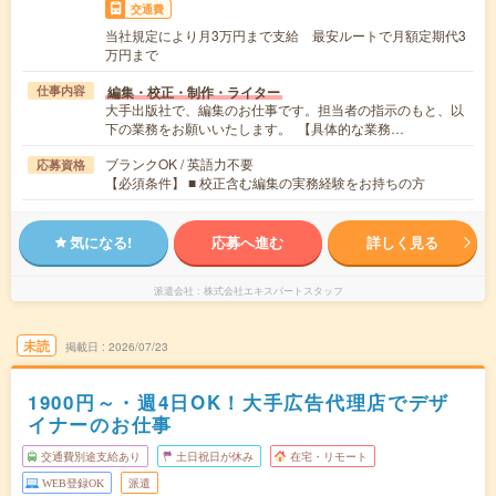
交通費
当社規定により月3万円まで支給 最安ルートで月額定期代3
万円まで
編集・校正・制作・ライター
仕事内容
大手出版社で、編集のお仕事です。担当者の指示のもと、以
下の業務をお願いいたします。 【具体的な業務…
ブランクOK / 英語力不要
応募資格
【必須条件】 ■ 校正含む編集の実務経験をお持ちの方
気になる!
応募へ進む
詳しく見る
派遣会社
株式会社エキスパートスタッフ
未読
掲載日
2026/07/23
1900円～・週4日OK！大手広告代理店でデザ
イナーのお仕事
交通費別途支給あり
土日祝日が休み
在宅・リモート
WEB登録OK
派遣