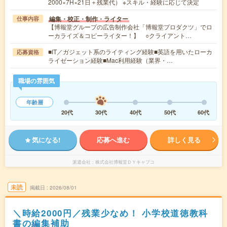
2000×7H×21日＋残業代） ※スキル・経験に応じて決定
編集・校正・制作・ライター
仕事内容
【博報堂グループの広告制作会社「博報堂プロダクツ」でロ
ーカライズ＆コピーライター！】 ○クライアント…
■IT／ガジェット系のライティング経験■英語を用いたローカ
応募資格
ライゼーション経験■Mac利用経験（業界・…
職場の雰囲気
年齢層
20代
30代
40代
50代
60代
気になる!
応募へ進む
詳しく見る
派遣会社
株式会社博報堂ＤＹキャプコ
未読
掲載日
2026/08/01
＼時給2000円／残業少なめ！ 小学校道徳教科
書の編集補助