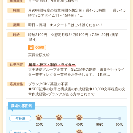
月～金 ※週3、4日勤務も相談可
曜日頻度
月90時間程度の就業時間を想定例）週4×5.5時間 週5×4.5
時間
時間※コアタイム11～15時例）1…
即日～長期 ★スタート日はご相談ください！
期間
時給2100円 ☆想定月収34万9100円（7.5H×20日+残業
時給
15H）
交通費
実費全額支給
編集・校正・制作・ライター
仕事内容
大手通信グループ企業で、SEO記事の制作・編集を行うライ
ター兼ディレクター業務をお任せします。【具体…
ブランクOK / 英語力不要
応募資格
◆SEO記事の執筆と構成案の作成経験◆10,000文字程度の文
章作成経験※ブランクがある方やこれまで…
職場の雰囲気
年齢層
20代
30代
40代
50代
60代