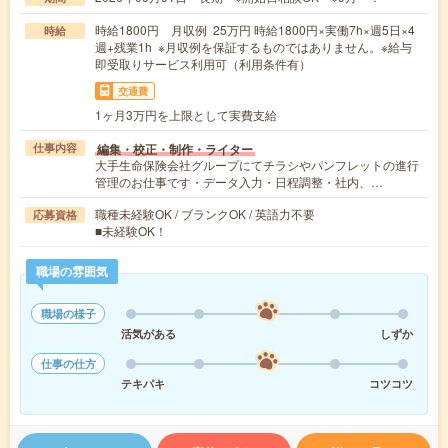
時給1800円 月収例 25万円 時給1800円×実働7h×週5日×4
時給
週+残業1h ※月収例を保証するものではありません。※給与
即受取りサービス利用可（利用条件有）
交通費
1ヶ月3万円を上限として実費支給
編集・校正・制作・ライター
仕事内容
大手生命保険会社グループにてチラシやパンフレットの進行
管理のお仕事です・データ入力・日程調整・社内、…
職種未経験OK / ブランクOK / 英語力不要
応募資格
■未経験OK！
職場の雰囲気
職場の様子
活気がある
しずか
仕事の仕方
テキパキ
コツコツ