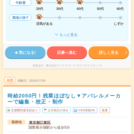
年齢層
20代
30代
40代
50代
60代
職場の様子
活気がある
しずか
もっと見る
気になる!
応募へ進む
詳しく見る
派遣会社
株式会社マイナビワークス(マイナビスタッフ)
未読
掲載日
2026/07/09
時給2050円！残業ほぼなし▼アパレルメーカ
ーで編集・校正・制作
交通費別途支給あり
土日祝日が休み
WEB登録OK
派遣
東京都江東区
勤務地
国際展示場駅から徒歩5分