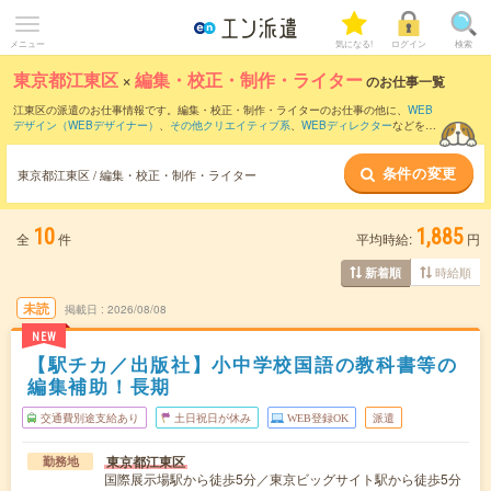
メニュー
気になる!
ログイン
検索
東京都江東区
×
編集・校正・制作・ライター
のお仕事一覧
江東区の派遣のお仕事情報です。編集・校正・制作・ライターのお仕事の他に、
WEB
デザイン（WEBデザイナー）
、
その他クリエイティブ系
、
WEBディレクター
などを取
り揃えています。さらに、
短期
・
単発
などの期間や、
職種未経験OK
などのこだわり条
件で絞り込んでいただけます。職種辞典：
編集・校正・制作・ライターのお仕事と
条件の変更
は？とは？
東京都江東区 / 編集・校正・制作・ライター
10
1,885
全
件
平均時給:
円
時給順
新着順
未読
掲載日
2026/08/08
NEW
【駅チカ／出版社】小中学校国語の教科書等の
編集補助！長期
交通費別途支給あり
土日祝日が休み
WEB登録OK
派遣
東京都江東区
勤務地
国際展示場駅から徒歩5分／東京ビッグサイト駅から徒歩5分