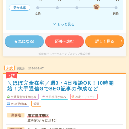
男女比率
女性
男性
もっと見る
気になる!
応募へ進む
詳しく見る
派遣会社
パーソルテンプスタッフ株式会社
未読
掲載日
2026/08/07
NEW
＼ほぼ完全在宅／週3・4日相談OK！10時開
始！大手通信GでSEO記事の作成など
交通費別途支給あり
土日祝日が休み
在宅・リモート
WEB登録OK
派遣
東京都江東区
勤務地
豊洲駅から徒歩1分