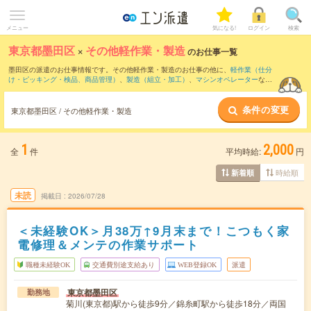
メニュー
気になる!
ログイン
検索
東京都墨田区
×
その他軽作業・製造
のお仕事一覧
墨田区の派遣のお仕事情報です。その他軽作業・製造のお仕事の他に、
軽作業（仕分
け・ピッキング・検品、商品管理）
、
製造（組立・加工）
、
マシンオペレーター
など
を取り揃えています。さらに、
短期
・
単発
などの期間や、
職種未経験OK
などのこだわ
り条件で絞り込んでいただけます。
条件の変更
東京都墨田区 / その他軽作業・製造
1
2,000
全
件
平均時給:
円
時給順
新着順
未読
掲載日
2026/07/28
＜未経験OK＞月38万↑9月末まで！こつもく家
電修理＆メンテの作業サポート
職種未経験OK
交通費別途支給あり
WEB登録OK
派遣
東京都墨田区
勤務地
菊川(東京都)駅から徒歩9分／錦糸町駅から徒歩18分／両国