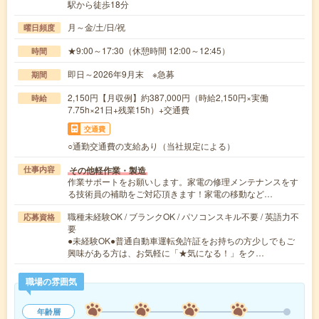
駅から徒歩18分
月～金/土/日/祝
曜日頻度
★9:00～17:30（休憩時間 12:00～12:45）
時間
即日～2026年9月末 ※急募
期間
2,150円【月収例】約387,000円（時給2,150円×実働
時給
7.75h×21日+残業15h）+交通費
交通費
○通勤交通費の支給あり（当社規定による）
その他軽作業・製造
仕事内容
作業サポートをお願いします。家電の修理メンテナンスをす
る技術員の補助をご対応頂きます！家電の移動など…
職種未経験OK / ブランクOK / パソコンスキル不要 / 英語力不
応募資格
要
●未経験OK●普通自動車運転免許証をお持ちの方少しでもご
興味がある方は、お気軽に「★気になる！」をク…
職場の雰囲気
年齢層