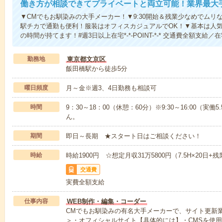
働き方が相談できてプライベートと両立可能！業界最大
▼CMでもお馴染みの大手メーカー！▼9:30開始＆残業少なめでムリ
駅チカで通勤も便利！服装はオフィスカジュアルでOK！▼基本は人
の時間が持てます！#週3日以上在宅*-*-POINT-*-* 交通費全額支給／
勤務地
東京都文京区
飯田橋駅から徒歩5分
曜日頻度
月～金※週3、4日勤務も相談可
時間
9：30～18：00（休憩：60分）※9:30～16:00（
ん。
期間
即日～長期 ★スタート日はご相談ください！
時給
時給1900円 ☆想定月収31万5800円（7.5H×20日+
交通費
実費全額支給
仕事内容
WEB制作・編集・コーダー
CMでもお馴染みの有名大手メーカーで、サイト更新
＞・オフィシャルサイト【具体的には】・CMSを使