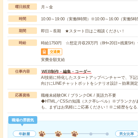
曜日頻度
月～金
時間
10:00～19:00（実働8時間）※10:00～16:00（実
期間
即日～長期 ★スタート日はご相談ください！
時給
時給1750円 ☆想定月収29万円（8H×20日+残業5H
交通費
実費全額支給
仕事内容
WEB制作・編集・コーダー
AI技術に特化したスタートアップベンチャーで、下
向けにLINEチャットボットをシナリオ設計～効果測
応募資格
職種未経験OK / ブランクOK / 英語力不要
◆HTML／CSSの知識（スク卒レベル）※ブランク
も、まずはお気軽にご応募ください！※ご経歴をなる
職場の雰囲気
年齢層
男女比率