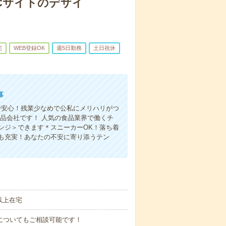
ECサイトのデザイ
宅
WEB登録OK
週5日勤務
土日祝休
事
で安心！残業少なめで公私にメリハリがつ
品会社です！ 人気の食品業界で働くチ
ンジ＞できます＊スニーカーOK！落ち着
も充実！あなたの不安に寄り添うテン
以上在宅
始勤務についてもご相談可能です！