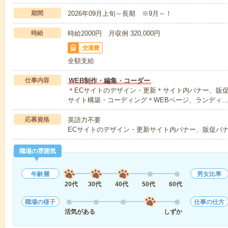
期間
2026年09月上旬～長期 ※9月～！
時給
時給2000円 月収例 320,000円
交通費
全額支給
仕事内容
WEB制作・編集・コーダー
＊ECサイトのデザイン・更新＊サイト内バナー、販促
サイト構築・コーディング＊WEBページ、ランディ
応募資格
英語力不要
ECサイトのデザイン・更新サイト内バナー、販促バ
職場の雰囲気
年齢層
男女比率
20代
30代
40代
50代
60代
職場の様子
仕事の仕方
活気がある
しずか