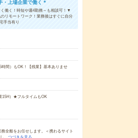
手・上場企業で働く＊
なく働く！時短や週4勤務～も相談可！▼
気のリモートワーク！業務後はすぐに自分
在宅手当有り
実働5.5時間）もOK！【残業】基本ありませ
残業15H）★フルタイムもOK
業務全般をお任せします。＜携わるサイト
用し…
つづきを見る