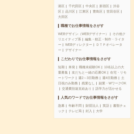
港区
千代田区
中央区
新宿区
渋谷
区
品川区
江東区
豊島区
世田谷区
大田区
職種でお仕事情報をさがす
WEBデザイン（WEBデザイナー）
その他ク
リエイティブ系
編集・校正・制作・ライタ
ー
WEBディレクター
ＤＴＰオペレータ
ー
デザイナー
こだわりでお仕事情報をさがす
短期
単発
職種未経験OK
10名以上の大
量募集
友だちと一緒の応募OK
在宅・リモ
ートワーク
週2～3日勤務
週4日勤務
土
日祝のみ勤務
残業なし
副業・WワークOK
交通費別途支給あり
語学力が活かせる
人気のワードでお仕事情報をさがす
急募
年齢不問
財団法人
英語
書類チェ
ック
テレビ局
封入
大学