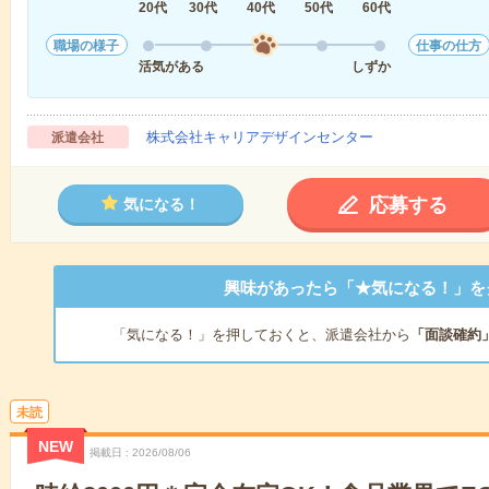
20代
30代
40代
50代
60代
職場の様子
仕事の仕方
活気がある
しずか
株式会社キャリアデザインセンター
派遣会社
応募する
気になる！
興味があったら「★気になる！」を
「気になる！」を押しておくと、派遣会社から
「面談確約
未読
NEW
掲載日
2026/08/06