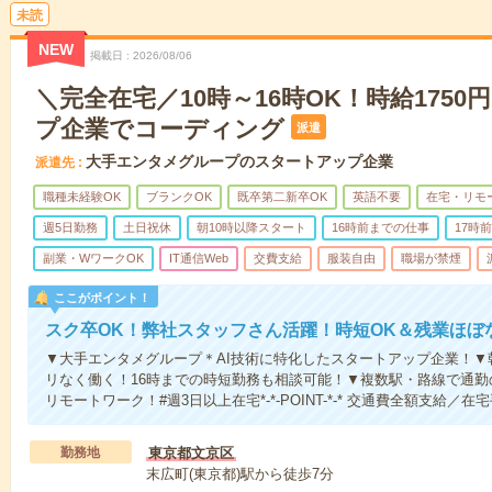
未読
NEW
掲載日
2026/08/06
＼完全在宅／10時～16時OK！時給175
プ企業でコーディング
派遣
大手エンタメグループのスタートアップ企業
派遣先
職種未経験OK
ブランクOK
既卒第二新卒OK
英語不要
在宅・リモ
週5日勤務
土日祝休
朝10時以降スタート
16時前までの仕事
17時
副業・WワークOK
IT通信Web
交費支給
服装自由
職場が禁煙
ここがポイント！
スク卒OK！弊社スタッフさん活躍！時短OK＆残業ほぼ
▼大手エンタメグループ＊AI技術に特化したスタートアップ企業！▼
リなく働く！16時までの時短勤務も相談可能！▼複数駅・路線で通勤
リモートワーク！#週3日以上在宅*-*-POINT-*-* 交通費全額支給／在
勤務地
東京都文京区
末広町(東京都)駅から徒歩7分