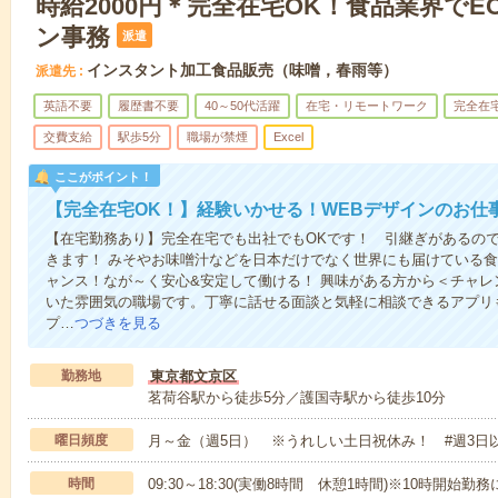
時給2000円＊完全在宅OK！食品業界で
ン事務
派遣
インスタント加工食品販売（味噌，春雨等）
派遣先
英語不要
履歴書不要
40～50代活躍
在宅・リモートワーク
完全在
交費支給
駅歩5分
職場が禁煙
Excel
ここがポイント！
【完全在宅OK！】経験いかせる！WEBデザインのお仕
【在宅勤務あり】完全在宅でも出社でもOKです！ 引継ぎがあるの
きます！ みそやお味噌汁などを日本だけでなく世界にも届けている食
ャンス！なが～く安心&安定して働ける！ 興味がある方から＜チャレ
いた雰囲気の職場です。丁寧に話せる面談と気軽に相談できるアプリ
プ…
つづきを見る
勤務地
東京都文京区
茗荷谷駅から徒歩5分／護国寺駅から徒歩10分
曜日頻度
月～金（週5日） ※うれしい土日祝休み！ #週3日
時間
09:30～18:30(実働8時間 休憩1時間)※10時開