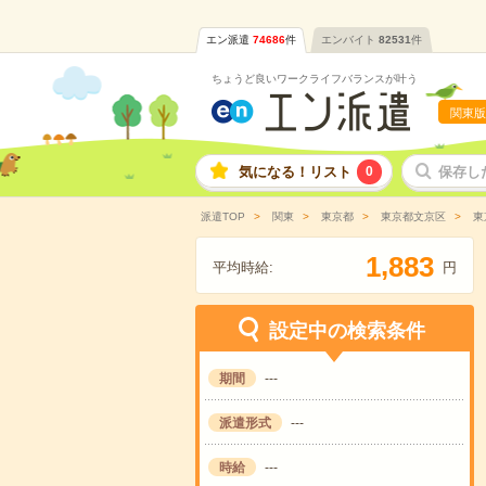
エン派遣
74686
件
エンバイト
82531
件
ちょうど良いワークライフバランスが叶う
関東版
気になる！リスト
0
保存し
派遣TOP
関東
東京都
東京都文京区
東
,
1
8
8
3
平均時給:
円
設定中の検索条件
期間
---
派遣形式
---
時給
---