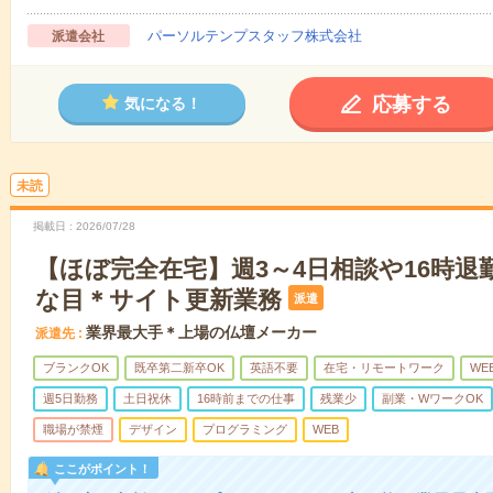
パーソルテンプスタッフ株式会社
派遣会社
応募する
気になる！
未読
掲載日
2026/07/28
【ほぼ完全在宅】週3～4日相談や16時退
な目＊サイト更新業務
派遣
業界最大手＊上場の仏壇メーカー
派遣先
ブランクOK
既卒第二新卒OK
英語不要
在宅・リモートワーク
WE
週5日勤務
土日祝休
16時前までの仕事
残業少
副業・WワークOK
職場が禁煙
デザイン
プログラミング
WEB
ここがポイント！