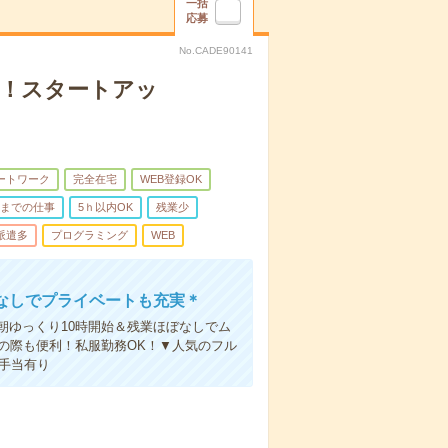
一括
応募
No.CADE90141
0円！スタートアッ
ートワーク
完全在宅
WEB登録OK
前までの仕事
5ｈ以内OK
残業少
派遣多
プログラミング
WEB
なしでプライベートも充実＊
朝ゆっくり10時開始＆残業ほぼなしでム
の際も便利！私服勤務OK！▼人気のフル
宅手当有り