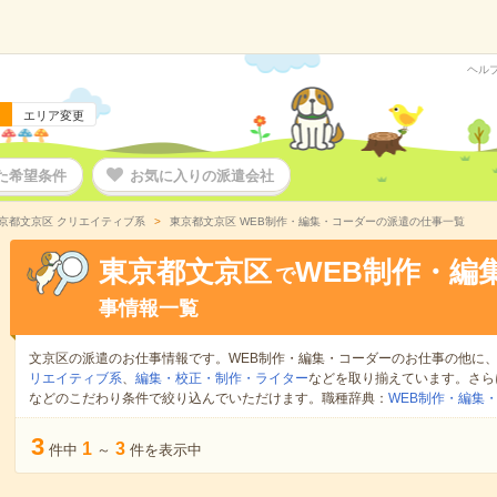
ヘル
エリア変更
た希望条件
お気に入りの派遣会社
京都文京区 クリエイティブ系
東京都文京区 WEB制作・編集・コーダーの派遣の仕事一覧
東京都文京区
WEB制作・編
で
事情報一覧
文京区の派遣のお仕事情報です。WEB制作・編集・コーダーのお仕事の他に
リエイティブ系
、
編集・校正・制作・ライター
などを取り揃えています。さら
などのこだわり条件で絞り込んでいただけます。職種辞典：
WEB制作・編集
3
1
3
件中
～
件を表示中