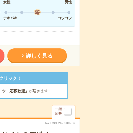
女性
男性
テキパキ
コツコツ
詳しく見る
クリック！
」
や
「応募歓迎」
が届きます！
一括
応募
No.TMPE26-0589966