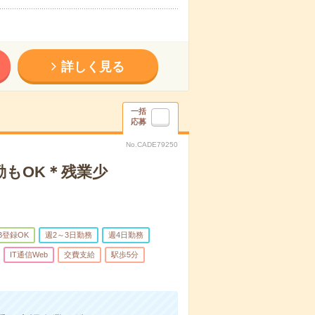
詳しく見る
一括
応募
No.CADE79250
勤もOK＊残業少
B登録OK
週2～3日勤務
週4日勤務
IT通信Web
交費支給
駅歩5分