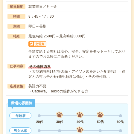
就業曜日／月～金
曜日頻度
8：45～17：30
時間
即日～長期
期間
最低時給 2500円～最高時給3000円
時給
交通費
全額支給！☆弊社は安心、安全、安定をモットーとしており
ますのでお気軽にご応募ください。
その他技術系
仕事内容
・大型施設向け配管図面・アイソメ図を用いた配管設計・顧
客との打ち合わせ(発生頻度は低い)・その他付随…
英語力不要
応募資格
・Cadewa、Rebroの操作ができる方
職場の雰囲気
年齢層
20代
30代
40代
50代
60代
男女比率