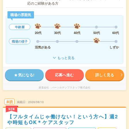
応のご経験がある方
職場の雰囲気
年齢層
20代
30代
40代
50代
60代
職場の様子
活気がある
しずか
もっと見る
気になる!
応募へ進む
詳しく見る
派遣会社
パーソルテンプスタッフ株式会社
未読
掲載日
2026/08/10
NEW
【フルタイムじゃ働けない！という方へ】週2
や時短もOK＊ケアスタッフ