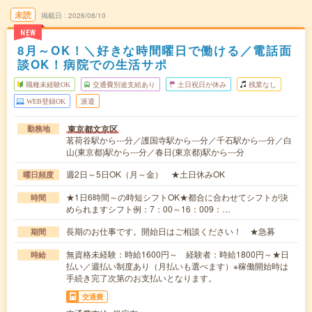
未読
掲載日
2026/08/10
NEW
8月～OK！＼好きな時間曜日で働ける／電話面
談OK！病院での生活サポ
職種未経験OK
交通費別途支給あり
土日祝日が休み
残業なし
WEB登録OK
派遣
東京都文京区
勤務地
茗荷谷駅から---分／護国寺駅から---分／千石駅から---分／白
山(東京都)駅から---分／春日(東京都)駅から---分
週2日～5日OK（月～金） ★土日休みOK
曜日頻度
★1日6時間～の時短シフトOK★都合に合わせてシフトが決
時間
められますシフト例：7：00～16：009：…
長期のお仕事です。開始日はご相談ください！ ★急募
期間
無資格未経験：時給1600円～ 経験者：時給1800円～★日
時給
払い／週払い制度あり（月払いも選べます）※稼働開始時は
手続き完了次第のお支払いとなります。
交通費