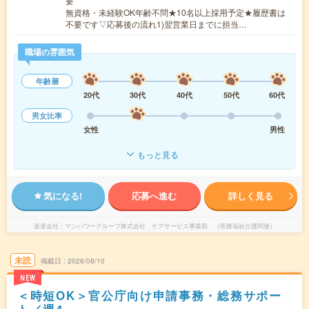
要
無資格・未経験OK年齢不問★10名以上採用予定★履歴書は
不要です▽応募後の流れ1)翌営業日までに担当…
職場の雰囲気
年齢層
20代
30代
40代
50代
60代
男女比率
女性
男性
もっと見る
気になる!
応募へ進む
詳しく見る
派遣会社
マンパワーグループ株式会社 ケアサービス事業部 （医療福祉介護関連）
未読
掲載日
2026/08/10
NEW
＜時短OK＞官公庁向け申請事務・総務サポー
ト／週4～