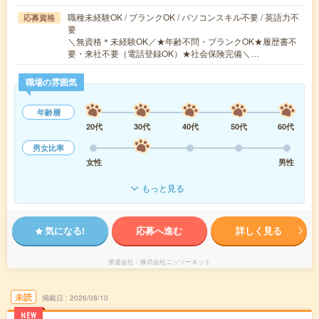
職種未経験OK / ブランクOK / パソコンスキル不要 / 英語力不
応募資格
要
＼無資格＊未経験OK／★年齢不問・ブランクOK★履歴書不
要・来社不要（電話登録OK）★社会保険完備＼…
職場の雰囲気
年齢層
20代
30代
40代
50代
60代
男女比率
女性
男性
もっと見る
気になる!
応募へ進む
詳しく見る
派遣会社
株式会社ニッソーネット
未読
掲載日
2026/08/10
NEW