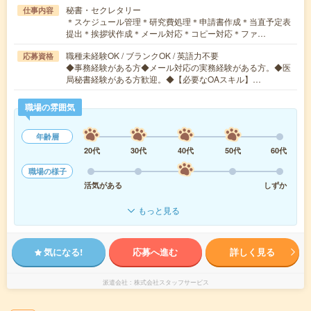
秘書・セクレタリー
仕事内容
＊スケジュール管理＊研究費処理＊申請書作成＊当直予定表
提出＊挨拶状作成＊メール対応＊コピー対応＊ファ…
職種未経験OK / ブランクOK / 英語力不要
応募資格
◆事務経験がある方◆メール対応の実務経験がある方。◆医
局秘書経験がある方歓迎。◆【必要なOAスキル】…
職場の雰囲気
年齢層
20代
30代
40代
50代
60代
職場の様子
活気がある
しずか
もっと見る
気になる!
応募へ進む
詳しく見る
派遣会社
株式会社スタッフサービス