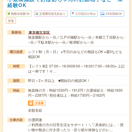
経験OK
職種未経験OK
交通費別途支給あり
土日祝日が休み
WEB登録OK
派遣
東京都文京区
勤務地
後楽園駅から---分／江戸川橋駅から---分／本郷三丁目駅から-
--分／千駄木駅から---分／根津駅から---分
シフト制（月～日） ※平日のみなどの相談もOK ※週3なども
曜日頻度
相談OK
【シフト例】07:00～16:0009:00～18:0017:00～09:00※ 上記
時間
は一例です！そ…
即日～2ヶ月以上 ■開始日の相談OK！
期間
無資格の方：時給1530円～1912円 / 介護福祉士：時給1830
時給
円～2287円 / 初任者以上：時給1730円～2162円
交通費
全額支給
介護関連
仕事内容
／利用者の方の日常生活をサポート！＼▽具体的には…・買
い物や散歩に付き添ったり・折り紙や体操などのレ…