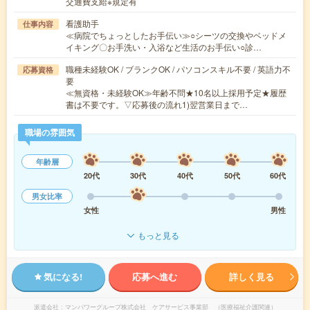
交通費支給※規定有
看護助手
仕事内容
≪病院でちょっとしたお手伝い≫○シーツの交換やベッドメ
イキング〇お手洗い・入浴など生活のお手伝い○診…
職種未経験OK / ブランクOK / パソコンスキル不要 / 英語力不
応募資格
要
≪無資格・未経験OK≫年齢不問★10名以上採用予定★履歴
書は不要です。▽応募後の流れ1)翌営業日まで…
職場の雰囲気
年齢層
20代
30代
40代
50代
60代
男女比率
女性
男性
もっと見る
気になる!
応募へ進む
詳しく見る
派遣会社
マンパワーグループ株式会社 ケアサービス事業部 （医療福祉介護関連）