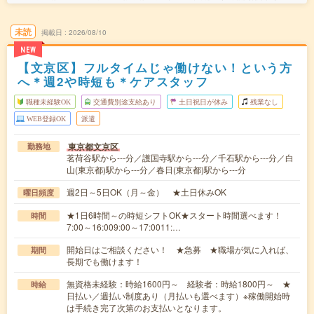
未読
掲載日
2026/08/10
NEW
【文京区】フルタイムじゃ働けない！という方
へ＊週2や時短も＊ケアスタッフ
職種未経験OK
交通費別途支給あり
土日祝日が休み
残業なし
WEB登録OK
派遣
東京都文京区
勤務地
茗荷谷駅から---分／護国寺駅から---分／千石駅から---分／白
山(東京都)駅から---分／春日(東京都)駅から---分
週2日～5日OK（月～金） ★土日休みOK
曜日頻度
★1日6時間～の時短シフトOK★スタート時間選べます！
時間
7:00～16:009:00～17:0011:…
開始日はご相談ください！ ★急募 ★職場が気に入れば、
期間
長期でも働けます！
無資格未経験：時給1600円～ 経験者：時給1800円～ ★
時給
日払い／週払い制度あり（月払いも選べます）※稼働開始時
は手続き完了次第のお支払いとなります。