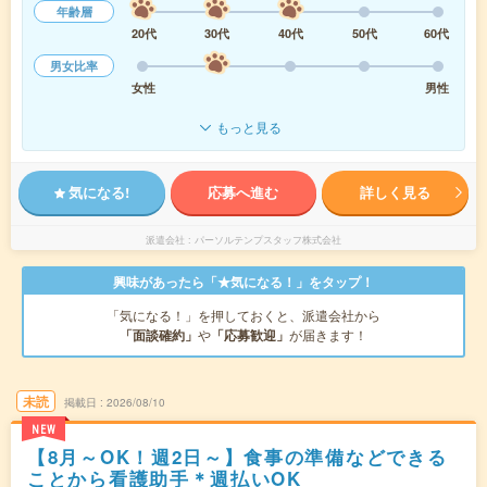
年齢層
20代
30代
40代
50代
60代
男女比率
女性
男性
もっと見る
気になる!
応募へ進む
詳しく見る
派遣会社
パーソルテンプスタッフ株式会社
興味があったら「★気になる！」をタップ！
「気になる！」を押しておくと、派遣会社から
「面談確約」
や
「応募歓迎」
が届きます！
未読
掲載日
2026/08/10
NEW
【8月～OK！週2日～】食事の準備などできる
ことから看護助手＊週払いOK