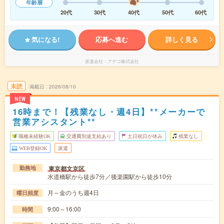
年齢層
20代
30代
40代
50代
60代
気になる!
応募へ進む
詳しく見る
派遣会社
アデコ株式会社
未読
掲載日
2026/08/10
NEW
16時まで！【残業なし・週4日】**メーカーで
営業アシスタント**
職種未経験OK
交通費別途支給あり
土日祝日が休み
残業なし
WEB登録OK
派遣
東京都文京区
勤務地
水道橋駅から徒歩7分／後楽園駅から徒歩10分
月～金のうち週4日
曜日頻度
9:00～16:00
時間