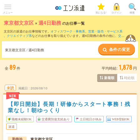
メニュー
気になる!
ログイン
検索
東京都文京区
×
週4日勤務
のお仕事一覧
文京区の派遣のお仕事情報です。
オフィスワーク・事務系
、
営業・販売・サービス系
、
クリエイティブ系
などのお仕事を取り揃えています。週4日勤務の条件の他に、
交通
費別途支給あり
、
職種未経験OK
、
友だちと一緒の応募OK
などのこだわり条件も取り
揃えています。
条件の変更
東京都文京区 / 週4日勤務
89
1,878
全
件
平均時給:
円
時給順
新着順
未読
掲載日
2026/08/10
NEW
【即日開始】長期！研修からスタート事務！残
業なし！朝ゆっくり
職種未経験OK
交通費別途支給あり
土日祝日が休み
WEB登録OK
派遣
東京都文京区
勤務地