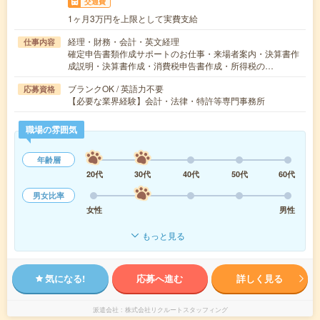
交通費
1ヶ月3万円を上限として実費支給
経理・財務・会計・英文経理
仕事内容
確定申告書類作成サポートのお仕事・来場者案内・決算書作
成説明・決算書作成・消費税申告書作成・所得税の…
ブランクOK / 英語力不要
応募資格
【必要な業界経験】会計・法律・特許等専門事務所
職場の雰囲気
年齢層
20代
30代
40代
50代
60代
男女比率
女性
男性
もっと見る
気になる!
応募へ進む
詳しく見る
派遣会社
株式会社リクルートスタッフィング