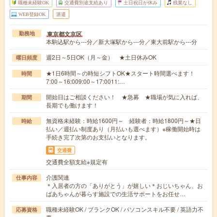
職種未経験OK
交通費別途支給あり
土日祝日が休み
残業なし
WEB登録OK
派遣
東京都文京区
勤務地
本駒込駅から---分／新大塚駅から---分／東大前駅から---分
週2日～5日OK（月～金） ★土日休みOK
曜日頻度
★1日6時間～の時短シフトOK★スタート時間選べます！
時間
7:00～16:009:00～17:0011:…
開始日はご相談ください！ ★急募 ★職場が気に入れば、
期間
長期でも働けます！
無資格未経験：時給1600円～ 経験者：時給1800円～★日
時給
払い／週払い制度あり（月払いも選べます）※稼働開始時は
手続き完了次第のお支払いとなります。
交通費
交通費全額支給※規定有
介護関連
仕事内容
＊入居者の方の「ありがとう」が嬉しい＊おじいちゃん、お
ばあちゃんが暮らす施設での生活サポートをお任せ…
職種未経験OK / ブランクOK / パソコンスキル不要 / 英語力不
応募資格