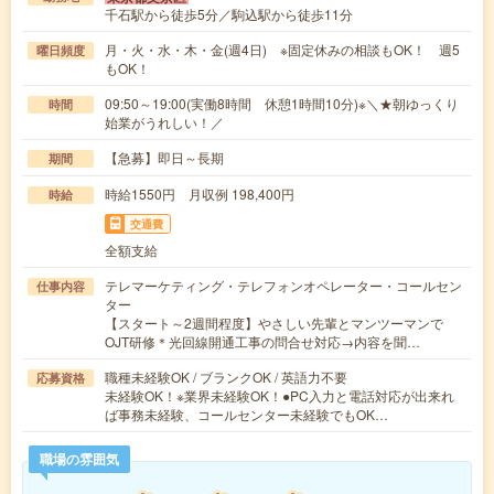
千石駅から徒歩5分／駒込駅から徒歩11分
月・火・水・木・金(週4日) ※固定休みの相談もOK！ 週5
曜日頻度
もOK！
09:50～19:00(実働8時間 休憩1時間10分)※＼★朝ゆっくり
時間
始業がうれしい！／
【急募】即日～長期
期間
時給1550円 月収例 198,400円
時給
交通費
全額支給
テレマーケティング・テレフォンオペレーター・コールセン
仕事内容
ター
【スタート～2週間程度】やさしい先輩とマンツーマンで
OJT研修＊光回線開通工事の問合せ対応→内容を聞…
職種未経験OK / ブランクOK / 英語力不要
応募資格
未経験OK！※業界未経験OK！●PC入力と電話対応が出来れ
ば事務未経験、コールセンター未経験でもOK…
職場の雰囲気