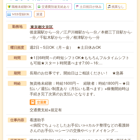
職種未経験OK
交通費別途支給あり
土日祝日が休み
残業なし
WEB登録OK
派遣
東京都文京区
勤務地
後楽園駅から---分／江戸川橋駅から---分／本郷三丁目駅から-
--分／千駄木駅から---分／根津駅から---分
週2日～5日OK（月～金） ★土日休みOK
曜日頻度
★1日6時間～の時短シフトOK★もちろんフルタイムシフト
時間
も可能★スタート時間選べます7:00～16:…
長期のお仕事です。開始日はご相談ください！ ★急募
期間
無資格未経験：時給1600円～ 経験者：時給1800円～★日
時給
払い／週払い制度あり（月払いも選べます）※稼働開始時は
手続き完了次第のお支払いとなります。
交通費
交通費支給※規定有
看護助手
仕事内容
≪病院でちょっとしたお手伝い≫○カルテ整理などの看護師
さんのお手伝い○シーツの交換やベッドメイキング…