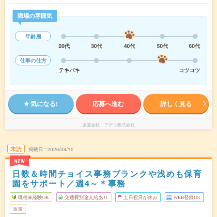
職場の雰囲気
年齢層
20代
30代
40代
50代
60代
仕事の仕方
テキパキ
コツコツ
気になる!
応募へ進む
詳しく見る
派遣会社
アデコ株式会社
未読
掲載日
2026/08/10
NEW
日数＆時間チョイス事務ブランクや浅めも保育
園をサポート／週4～＊事務
職種未経験OK
交通費別途支給あり
土日祝日が休み
WEB登録OK
派遣