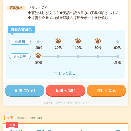
ブランクOK
応募資格
◆事務経験がある方◆英語の読み書きの実務経験がある方。
◆外資系企業での就業経験＆採用サポート業務経験…
職場の雰囲気
年齢層
20代
30代
40代
50代
60代
男女比率
女性
男性
もっと見る
気になる!
応募へ進む
詳しく見る
派遣会社
株式会社スタッフサービス
未読
掲載日
2026/08/09
NEW