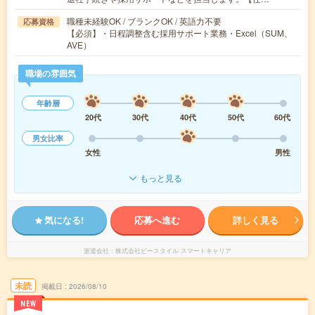
職種未経験OK / ブランクOK / 英語力不要
応募資格
【必須】・日程調整含む採用サポート業務・Excel（SUM、
AVE）
職場の雰囲気
年齢層
20代
30代
40代
50代
60代
男女比率
女性
男性
もっと見る
気になる!
応募へ進む
詳しく見る
派遣会社
株式会社ビースタイル スマートキャリア
未読
掲載日
2026/08/10
NEW