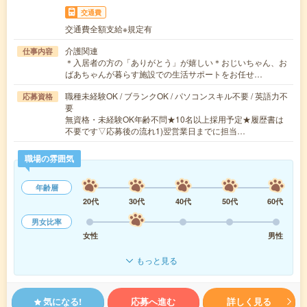
交通費
交通費全額支給※規定有
介護関連
仕事内容
＊入居者の方の「ありがとう」が嬉しい＊おじいちゃん、お
ばあちゃんが暮らす施設での生活サポートをお任せ…
職種未経験OK / ブランクOK / パソコンスキル不要 / 英語力不
応募資格
要
無資格・未経験OK年齢不問★10名以上採用予定★履歴書は
不要です▽応募後の流れ1)翌営業日までに担当…
職場の雰囲気
年齢層
20代
30代
40代
50代
60代
男女比率
女性
男性
もっと見る
気になる!
応募へ進む
詳しく見る