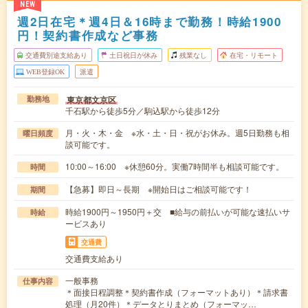
NEW
週2日在宅＊週4日＆16時まで勤務！時給1900
円！契約書作成など事務
交通費別途支給あり
土日祝日が休み
残業なし
在宅・リモート
WEB登録OK
派遣
東京都文京区
勤務地
千石駅から徒歩5分／駒込駅から徒歩12分
月・火・木・金 ※水・土・日・祝がお休み。週5日勤務も相
曜日頻度
談可能です。
10:00～16:00 ※休憩60分。実働7時間半も相談可能です。
時間
【急募】即日～長期 ※開始日はご相談可能です！
期間
時給1900円～1950円＋交 ■給与の前払いが可能な速払いサ
時給
ービスあり
交通費
交通費支給あり
一般事務
仕事内容
＊面接日程調整＊契約書作成（フォーマットあり）＊請求書
処理（月20件）＊データとりまとめ（フォーマッ…