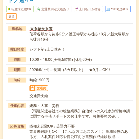
職種未経験OK
交通費別途支給あり
土日祝日が休み
WEB登録OK
派遣
東京都文京区
勤務地
茗荷谷駅から徒歩2分／護国寺駅から徒歩13分／新大塚駅か
ら徒歩16分
シフト制※土日休み！
曜日頻度
10:00～16:00(実働:5時間) (休憩60分)
時間
2026/9/上旬～長期（3カ月以上） ★9月～OK！
期間
時給1900円
時給
交通費
交通費支給
総務・人事・労務
仕事内容
【環境関連会社での総務業務】自治体への入札参加資格申請
に関する事務サポートのお仕事です。募集要領の確…
職種未経験OK / 英語力不要
応募資格
業界未経験もOK！【こんな方におススメ！】事務経験のあ
る方、入札案件対応や官公庁向け書類作成経験歓迎…