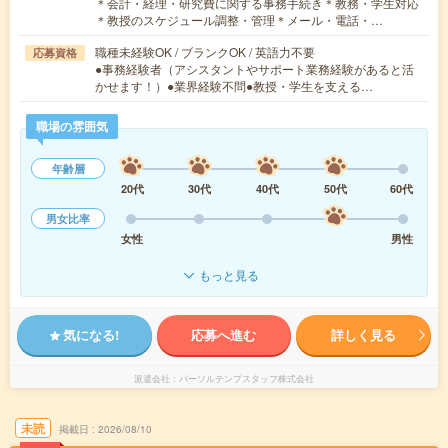
＊会計・経理・研究費に関する事務手続き＊教務・学生対応
＊教授のスケジュール調整・管理＊メール・電話・…
職種未経験OK / ブランクOK / 英語力不要
応募資格
●事務経験者（アシスタントやサポート業務経験があると活
かせます！）●業界経験不問●教授・学生を支える…
職場の雰囲気
年齢層
20代
30代
40代
50代
60代
男女比率
女性
男性
もっと見る
気になる!
応募へ進む
詳しく見る
派遣会社
パーソルテンプスタッフ株式会社
未読
掲載日
2026/08/10