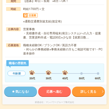
【急募】即日～長期 ※8月～OK！
期間
時給1700円＋交
時給
交通費
※通勤交通費別途支給(規定有)
営業事務
仕事内容
・見積書作成・自社専用端末(発注システム)への入力・提案
書、営業資料作成・電話対応※少な目【就業日数…
職種未経験OK / ブランクOK / 英語力不要
応募資格
・何らかの事務経験※事務未経験の方もご相談可能です!・PC
基本操作
職場の雰囲気
年齢層
20代
30代
40代
50代
60代
気になる!
応募へ進む
詳しく見る
派遣会社
マンパワーグループ株式会社