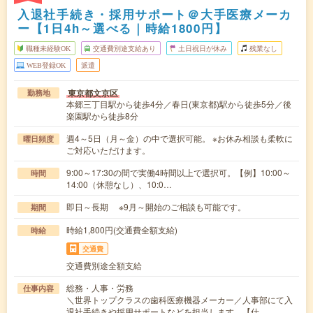
入退社手続き・採用サポート＠大手医療メーカ
ー【1日4h～選べる｜時給1800円】
職種未経験OK
交通費別途支給あり
土日祝日が休み
残業なし
WEB登録OK
派遣
東京都文京区
勤務地
本郷三丁目駅から徒歩4分／春日(東京都)駅から徒歩5分／後
楽園駅から徒歩8分
週4～5日（月～金）の中で選択可能。 ※お休み相談も柔軟に
曜日頻度
ご対応いただけます。
9:00～17:30の間で実働4時間以上で選択可。【例】10:00～
時間
14:00（休憩なし）、10:0…
即日～長期 ※9月～開始のご相談も可能です。
期間
時給1,800円(交通費全額支給)
時給
交通費
交通費別途全額支給
総務・人事・労務
仕事内容
＼世界トップクラスの歯科医療機器メーカー／人事部にて入
退社手続きや採用サポートなどを担当します。【仕…