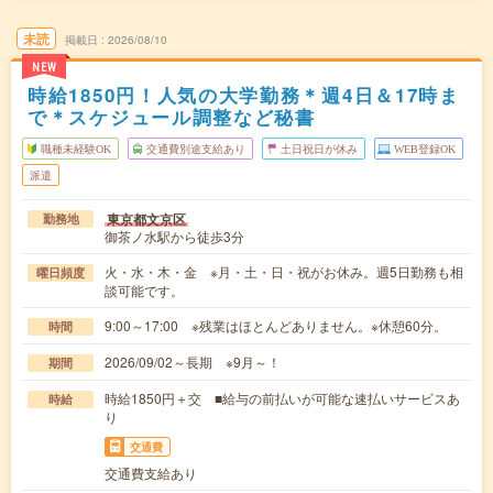
未読
掲載日
2026/08/10
NEW
時給1850円！人気の大学勤務＊週4日＆17時ま
で＊スケジュール調整など秘書
職種未経験OK
交通費別途支給あり
土日祝日が休み
WEB登録OK
派遣
東京都文京区
勤務地
御茶ノ水駅から徒歩3分
火・水・木・金 ※月・土・日・祝がお休み。週5日勤務も相
曜日頻度
談可能です。
9:00～17:00 ※残業はほとんどありません。※休憩60分。
時間
2026/09/02～長期 ※9月～！
期間
時給1850円＋交 ■給与の前払いが可能な速払いサービスあ
時給
り
交通費
交通費支給あり