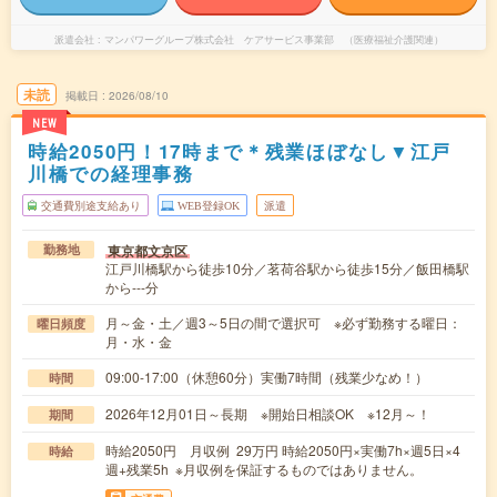
派遣会社
マンパワーグループ株式会社 ケアサービス事業部 （医療福祉介護関連）
未読
掲載日
2026/08/10
NEW
時給2050円！17時まで＊残業ほぼなし▼江戸
川橋での経理事務
交通費別途支給あり
WEB登録OK
派遣
東京都文京区
勤務地
江戸川橋駅から徒歩10分／茗荷谷駅から徒歩15分／飯田橋駅
から---分
月～金・土／週3～5日の間で選択可 ※必ず勤務する曜日：
曜日頻度
月・水・金
09:00-17:00（休憩60分）実働7時間（残業少なめ！）
時間
2026年12月01日～長期 ※開始日相談OK ※12月～！
期間
時給2050円 月収例 29万円 時給2050円×実働7h×週5日×4
時給
週+残業5h ※月収例を保証するものではありません。