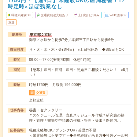
時定時×ほぼ残業なし
職種未経験OK
交通費別途支給あり
土日祝日が休み
WEB登録OK
派遣
東京都文京区
勤務地
御茶ノ水駅から徒歩7分／本郷三丁目駅から徒歩6分
月・火・水・木・金(週4日) ※土日祝休み ◆週5日もOK
曜日頻度
09:00～17:00(実働7時間 休憩1時間)
時間
【急募】即日～長期 即日～開始日ご相談ください！ ※8月
期間
～！
時給1750円 月収例 196,000円
時給
交通費
全額支給
秘書・セクレタリー
仕事内容
＊スケジュール管理、当直スケジュール作成＊研究費の処
理・管理＊書類や申請書の作成・管理・提出＊医局内…
職種未経験OK / ブランクOK / 英語力不要
応募資格
＜業界経験は不要です＞◆事務経験がある方◆社外メール対