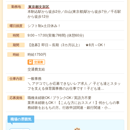
東京都文京区
勤務地
本駒込駅から徒歩2分／白山(東京都)駅から徒歩7分／千石駅
から徒歩12分
シフト制※土日休み！
曜日頻度
9:00～17:00(実働:7時間) (休憩60分)
時間
【急募】即日～長期（3カ月以上） ★8月～OK！
期間
時給1750円
時給
交通費
交通費支給
一般事務
仕事内容
＼ アデコでしか応募できないレア求人 ／ 子ども達とスタッ
フを支える保育園事務のお仕事です！子ども達…
職種未経験OK / ブランクOK / 英語力不要
応募資格
業界未経験もOK！【こんな方におススメ！】何かしらの事
務経験をおもちの方。行政申請関連・銀行関連・小…
職場の雰囲気