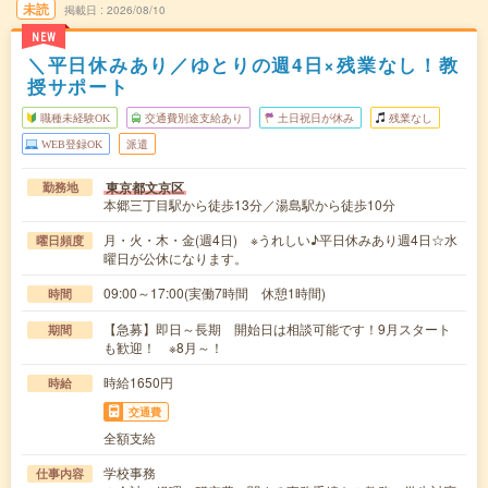
未読
掲載日
2026/08/10
NEW
＼平日休みあり／ゆとりの週4日×残業なし！教
授サポート
職種未経験OK
交通費別途支給あり
土日祝日が休み
残業なし
WEB登録OK
派遣
東京都文京区
勤務地
本郷三丁目駅から徒歩13分／湯島駅から徒歩10分
月・火・木・金(週4日) ※うれしい♪平日休みあり週4日☆水
曜日頻度
曜日が公休になります。
09:00～17:00(実働7時間 休憩1時間)
時間
【急募】即日～長期 開始日は相談可能です！9月スタート
期間
も歓迎！ ※8月～！
時給1650円
時給
交通費
全額支給
学校事務
仕事内容