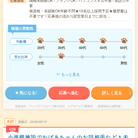
職種未経験OK / ブランクOK / パソコンスキル不要 / 英語力不
応募資格
要
無資格・未経験OK年齢不問★10名以上採用予定★履歴書は
不要です▽応募後の流れ1)翌営業日までに担当…
職場の雰囲気
年齢層
20代
30代
40代
50代
60代
男女比率
女性
男性
もっと見る
気になる!
応募へ進む
詳しく見る
派遣会社
マンパワーグループ株式会社 ケアサービス事業部 （医療福祉介護関連）
未読
掲載日
2026/08/10
NEW
小規模施設でおばあちゃんのお話相手など＊未