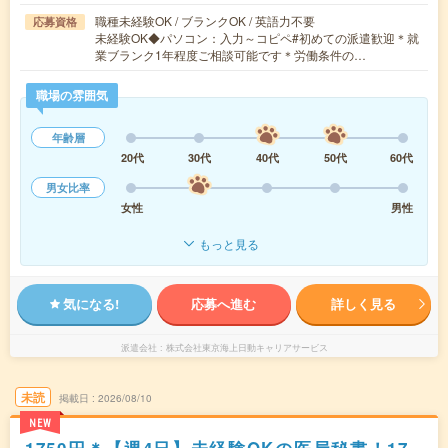
職種未経験OK / ブランクOK / 英語力不要
応募資格
未経験OK◆パソコン：入力～コピペ#初めての派遣歓迎＊就
業ブランク1年程度ご相談可能です＊労働条件の…
職場の雰囲気
年齢層
20代
30代
40代
50代
60代
男女比率
女性
男性
もっと見る
気になる!
応募へ進む
詳しく見る
派遣会社
株式会社東京海上日動キャリアサービス
未読
掲載日
2026/08/10
NEW
1750円＊【週4日】未経験OKの医局秘書！17