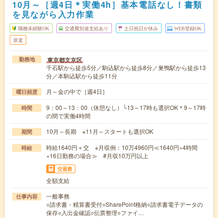
10月～［週4日＊実働4h］基本電話なし！書類
を見ながら入力作業
職種未経験OK
交通費別途支給あり
土日祝日が休み
WEB登録OK
派遣
東京都文京区
勤務地
千石駅から徒歩5分／駒込駅から徒歩8分／巣鴨駅から徒歩13
分／本駒込駅から徒歩11分
月～金の中で［週4日］
曜日頻度
9：00～13：00（休憩なし）└13～17時も選択OK＊9～17時
時間
の間で実働4時間
10月～長期 ※11月～スタートも選択OK
期間
時給1640円＋交 ※月収例：10万4960円≪1640円×4時間
時給
×16日勤務の場合≫ #月収10万円以上
交通費
全額支給
一般事務
仕事内容
○請求書・精算書受付○SharePoint格納○請求書電子データの
保存○入出金確認○伝票整理○ファイ…