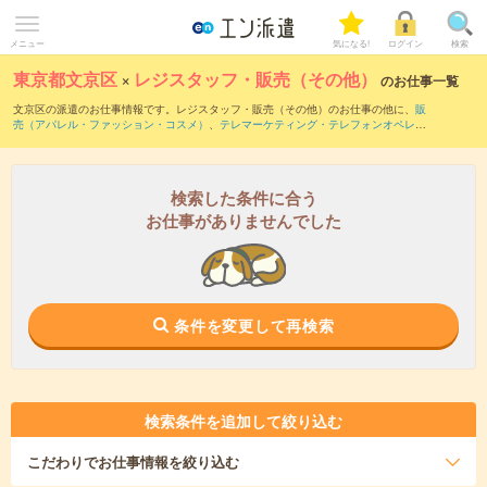
メニュー
気になる!
ログイン
検索
東京都文京区
×
レジスタッフ・販売（その他）
のお仕事一覧
文京区の派遣のお仕事情報です。レジスタッフ・販売（その他）のお仕事の他に、
販
売（アパレル・ファッション・コスメ）
、
テレマーケティング・テレフォンオペレー
ター・コールセンター
、
窓口・ショールーム・カウンター受付
などを取り揃えていま
す。さらに、
短期
・
単発
などの期間や、
職種未経験OK
などのこだわり条件で絞り込ん
でいただけます。職種辞典：
レジスタッフ・販売（その他）のお仕事とは？とは？
検索した条件に合う
お仕事がありませんでした
条件を変更して再検索
検索条件を追加して絞り込む
こだわり
でお仕事情報を絞り込む