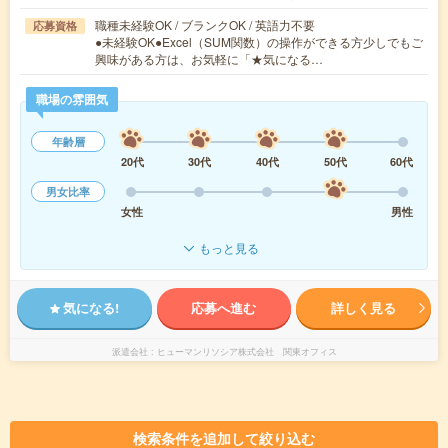
職種未経験OK / ブランクOK / 英語力不要
応募資格
●未経験OK●Excel（SUM関数）の操作ができる方少しでもご
興味がある方は、お気軽に「★気になる…
職場の雰囲気
年齢層
20代
30代
40代
50代
60代
男女比率
女性
男性
もっと見る
気になる!
応募へ進む
詳しく見る
派遣会社
ヒューマンリソシア株式会社 関東オフィス
検索条件を追加して絞り込む