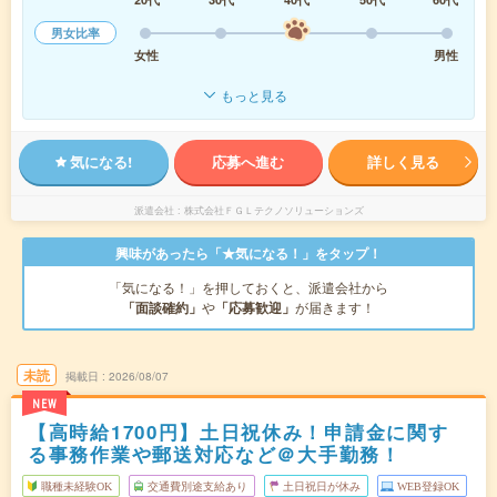
男女比率
女性
男性
もっと見る
気になる!
応募へ進む
詳しく見る
派遣会社
株式会社ＦＧＬテクノソリューションズ
興味があったら「★気になる！」をタップ！
「気になる！」を押しておくと、派遣会社から
「面談確約」
や
「応募歓迎」
が届きます！
未読
掲載日
2026/08/07
NEW
【高時給1700円】土日祝休み！申請金に関す
る事務作業や郵送対応など＠大手勤務！
職種未経験OK
交通費別途支給あり
土日祝日が休み
WEB登録OK