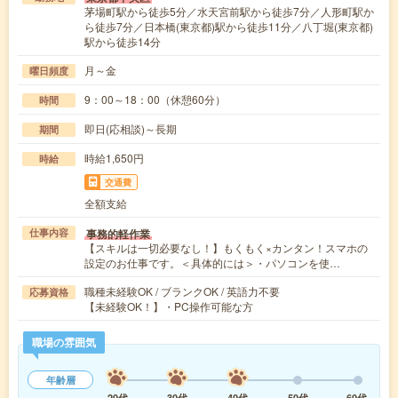
茅場町駅から徒歩5分／水天宮前駅から徒歩7分／人形町駅か
ら徒歩7分／日本橋(東京都)駅から徒歩11分／八丁堀(東京都)
駅から徒歩14分
月～金
曜日頻度
9：00～18：00（休憩60分）
時間
即日(応相談)～長期
期間
時給1,650円
時給
交通費
全額支給
事務的軽作業
仕事内容
【スキルは一切必要なし！】もくもく×カンタン！スマホの
設定のお仕事です。＜具体的には＞・パソコンを使…
職種未経験OK / ブランクOK / 英語力不要
応募資格
【未経験OK！】・PC操作可能な方
職場の雰囲気
年齢層
20代
30代
40代
50代
60代