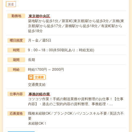
派遣
東京都中央区
勤務地
築地駅から徒歩1分／新富町(東京都)駅から徒歩3分／京橋(東
京都)駅から徒歩17分／新橋駅から徒歩18分／有楽町駅から
徒歩18分
月～金／週5日
曜日頻度
9：00～18：00(8:50朝礼あり：時給支給)
時間
長期
期間
時給1700円 ～ 2000円
時給
交通費
交通費支給
事務的軽作業
仕事内容
コツコツ作業！手紙の郵送業務や資料整理のお仕事！【仕事
内容】・過去のご契約内容の資料整理、事務処理・…
職種未経験OK / ブランクOK / パソコンスキル不要 / 英語力不
応募資格
要
未経験OK！