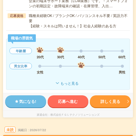
企業の端末サポート業務（LCM業務）です。・スマートフォ
ンの初期設定・故障端末の確認・在庫管理、入出…
職種未経験OK / ブランクOK / パソコンスキル不要 / 英語力不
応募資格
要
【経験・スキルは問いません！】社会人経験のある方
職場の雰囲気
年齢層
20代
30代
40代
50代
60代
男女比率
女性
男性
もっと見る
気になる!
応募へ進む
詳しく見る
派遣会社
株式会社ＦＧＬテクノソリューションズ
未読
掲載日
2026/07/22