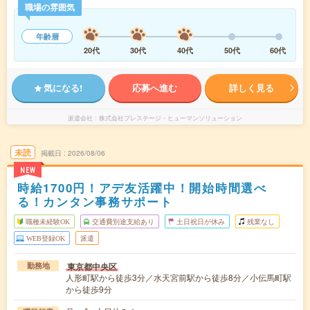
職場の雰囲気
年齢層
20代
30代
40代
50代
60代
気になる!
応募へ進む
詳しく見る
派遣会社
株式会社プレステージ・ヒューマンソリューション
未読
掲載日
2026/08/06
NEW
時給1700円！アデ友活躍中！開始時間選べ
る！カンタン事務サポート
職種未経験OK
交通費別途支給あり
土日祝日が休み
残業なし
WEB登録OK
派遣
東京都中央区
勤務地
人形町駅から徒歩3分／水天宮前駅から徒歩8分／小伝馬町駅
から徒歩9分