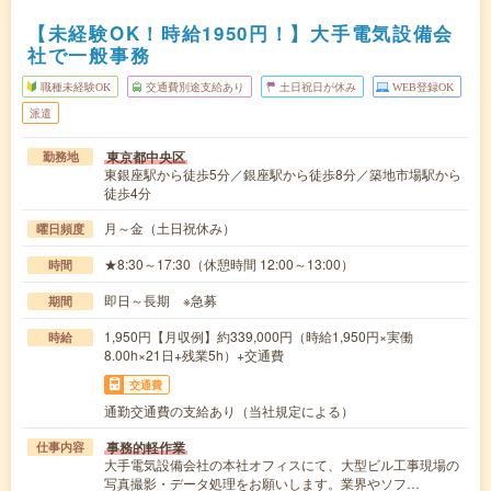
【未経験OK！時給1950円！】大手電気設備会
社で一般事務
職種未経験OK
交通費別途支給あり
土日祝日が休み
WEB登録OK
派遣
東京都中央区
勤務地
東銀座駅から徒歩5分／銀座駅から徒歩8分／築地市場駅から
徒歩4分
月～金（土日祝休み）
曜日頻度
★8:30～17:30（休憩時間 12:00～13:00）
時間
即日～長期 ※急募
期間
1,950円【月収例】約339,000円（時給1,950円×実働
時給
8.00h×21日+残業5h）+交通費
交通費
通勤交通費の支給あり（当社規定による）
事務的軽作業
仕事内容
大手電気設備会社の本社オフィスにて、大型ビル工事現場の
写真撮影・データ処理をお願いします。業界やソフ…