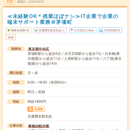
未読
掲載日
2026/08/03
≪未経験OK＊残業ほぼナシ≫IT企業で企業の
端末サポート業務＠茅場町
職種未経験OK
交通費別途支給あり
土日祝日が休み
WEB登録OK
派遣
東京都中央区
勤務地
茅場町駅から徒歩5分／水天宮前駅から徒歩7分／日本橋(東
京都)駅から徒歩11分／人形町駅から徒歩11分／八丁堀(東京
都)駅から徒歩14分
月～金
曜日頻度
9:00～18:00（休憩60分）
時間
即日～長期
期間
時給1800円
時給
交通費
交通費全額支給
事務的軽作業
仕事内容