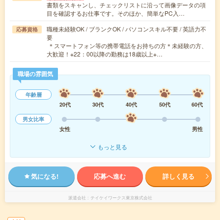
書類をスキャンし、チェックリストに沿って画像データの項
目を確認するお仕事です。そのほか、簡単なPC入…
職種未経験OK / ブランクOK / パソコンスキル不要 / 英語力不
応募資格
要
＊スマートフォン等の携帯電話をお持ちの方＊未経験の方、
大歓迎！※22：00以降の勤務は18歳以上※…
職場の雰囲気
年齢層
20代
30代
40代
50代
60代
男女比率
女性
男性
もっと見る
気になる!
応募へ進む
詳しく見る
派遣会社
テイケイワークス東京株式会社