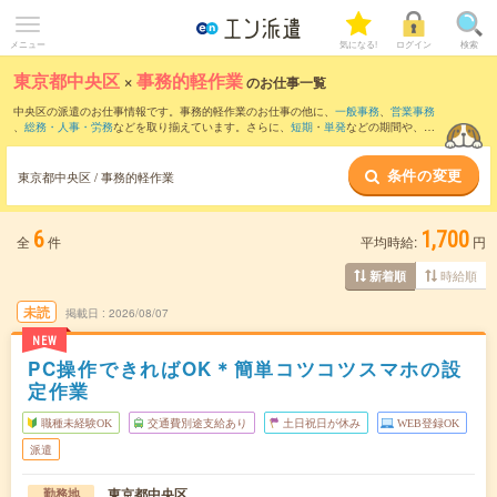
メニュー
気になる!
ログイン
検索
東京都中央区
×
事務的軽作業
のお仕事一覧
中央区の派遣のお仕事情報です。事務的軽作業のお仕事の他に、
一般事務
、
営業事務
、
総務・人事・労務
などを取り揃えています。さらに、
短期
・
単発
などの期間や、
職
種未経験OK
などのこだわり条件で絞り込んでいただけます。
条件の変更
東京都中央区 / 事務的軽作業
6
1,700
全
件
平均時給:
円
時給順
新着順
未読
掲載日
2026/08/07
NEW
PC操作できればOK＊簡単コツコツスマホの設
定作業
職種未経験OK
交通費別途支給あり
土日祝日が休み
WEB登録OK
派遣
東京都中央区
勤務地