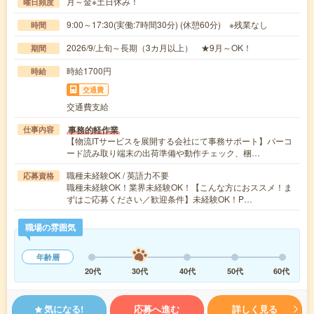
月～金※土日休み！
曜日頻度
9:00～17:30(実働:7時間30分) (休憩60分) ※残業なし
時間
2026/9/上旬～長期（3カ月以上） ★9月～OK！
期間
時給1700円
時給
交通費
交通費支給
事務的軽作業
仕事内容
【物流ITサービスを展開する会社にて事務サポート】バーコ
ード読み取り端末の出荷準備や動作チェック、梱…
職種未経験OK / 英語力不要
応募資格
職種未経験OK！業界未経験OK！【こんな方におススメ！ま
ずはご応募ください／歓迎条件】未経験OK！P…
職場の雰囲気
年齢層
20代
30代
40代
50代
60代
気になる!
応募へ進む
詳しく見る