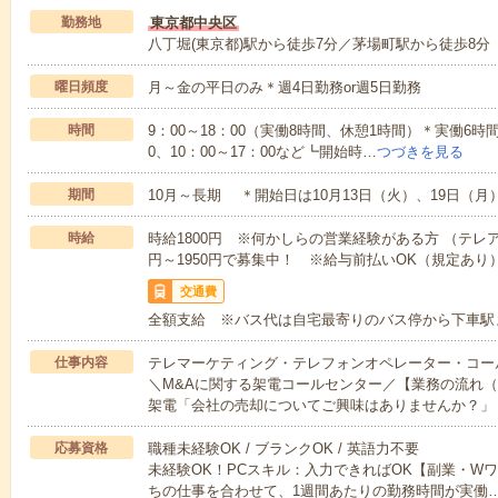
勤務地
東京都中央区
八丁堀(東京都)駅から徒歩7分／茅場町駅から徒歩8分
曜日頻度
月～金の平日のみ＊週4日勤務or週5日勤務
時間
9：00～18：00（実働8時間、休憩1時間）＊実働6時
0、10：00～17：00など┗開始時…
つづきを見る
期間
10月～長期 ＊開始日は10月13日（火）、19日（
時給
時給1800円 ※何かしらの営業経験がある方 （テレア
円～1950円で募集中！ ※給与前払いOK（規定あり
交通費
全額支給 ※バス代は自宅最寄りのバス停から下車駅
仕事内容
テレマーケティング・テレフォンオペレーター・コー
＼M&Aに関する架電コールセンター／【業務の流れ
架電「会社の売却についてご興味はありませんか？」
応募資格
職種未経験OK / ブランクOK / 英語力不要
未経験OK！PCスキル：入力できればOK【副業・W
ちの仕事を合わせて、1週間あたりの勤務時間が実働