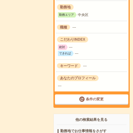
勤務地
中央区
勤務エリア
職種
---
こだわりINDEX
---
絶対
---
できれば
キーワード
---
あなたのプロフィール
---
条件の変更
他の検索結果を見る
勤務地でお仕事情報をさがす