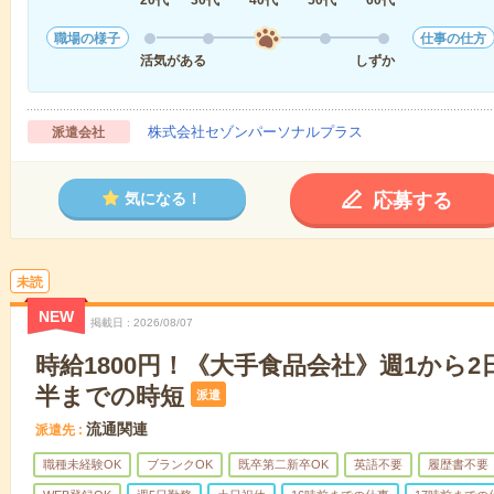
20代
30代
40代
50代
60代
職場の様子
仕事の仕方
活気がある
しずか
株式会社セゾンパーソナルプラス
派遣会社
応募する
気になる！
未読
NEW
掲載日
2026/08/07
時給1800円！《大手食品会社》週1から2
半までの時短
派遣
流通関連
派遣先
職種未経験OK
ブランクOK
既卒第二新卒OK
英語不要
履歴書不要