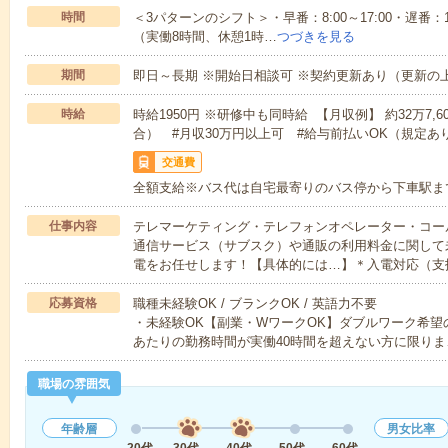
時間
＜3パターンのシフト＞・早番：8:00～17:00・遅番：11:
（実働8時間、休憩1時…
つづきを見る
期間
即日～長期 ※開始日相談可 ※契約更新あり（更新の
時給
時給1950円 ※研修中も同時給 【月収例】 約32万7,
合） #月収30万円以上可 #給与前払いOK（規定あ
交通費
全額支給※バス代は自宅最寄りのバス停から下車駅まで
仕事内容
テレマーケティング・テレフォンオペレーター・コー
通信サービス（サブスク）や通販の利用料金に関して
電をお任せします！【具体的には…】＊入電対応（支
応募資格
職種未経験OK / ブランクOK / 英語力不要
・未経験OK【副業・WワークOK】ダブルワーク希望
あたりの勤務時間が実働40時間を超えない方に限りま
職場の雰囲気
年齢層
男女比率