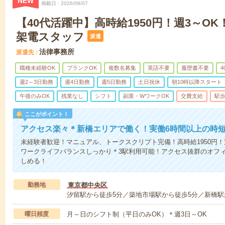
NEW
掲載日
2026/08/07
【40代活躍中】高時給1950円！週3～O
架電スタッフ
派遣
法律事務所
派遣先
職種未経験OK
ブランクOK
複数名募集
英語不要
履歴書不要
4
週2～3日勤務
週4日勤務
週5日勤務
土日祝休
朝10時以降スタート
午後のみOK
残業なし
シフト
副業・WワークOK
交費支給
駅歩
ここがポイント！
アクセス楽々＊新橋エリアで働く！実働6時間以上の時短
未経験者歓迎！マニュアル、トークスクリプト完備！高時給1950円！
ワークライフバランスしっかり＊3駅利用可能！アクセス抜群のオフ
しめる！
勤務地
東京都中央区
汐留駅から徒歩5分／築地市場駅から徒歩5分／新橋駅
曜日頻度
月～日のシフト制（平日のみOK）＊週3日～OK