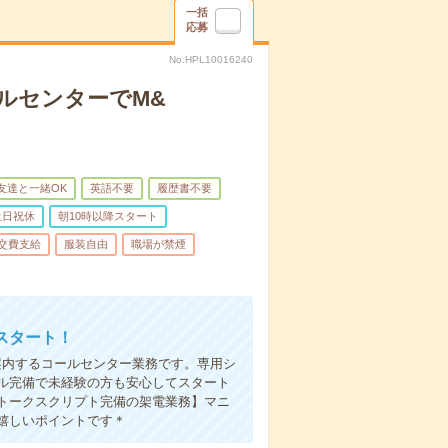
一括
応募
No.HPL10016240
ルセンターでM&
友達と一緒OK
英語不要
履歴書不要
土日祝休
朝10時以降スタート
交費支給
服装自由
職場が禁煙
スタート！
案内するコールセンター業務です。専用シ
ル完備で未経験の方も安心してスタート
【トークスクリプト完備の架電業務】マニ
嬉しいポイントです＊