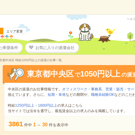
ヘル
エリア変更
た希望条件
お気に入りの派遣会社
京都中央区 時給1050円以上の派遣の仕事一覧
東京都中央区
1050円以上
で
の派
中央区の派遣のお仕事情報です。
オフィスワーク・事務系
、
営業・販売・サー
揃えています。さらに、
短期
・
単発
などの期間や、
職種未経験OK
などのこだ
時給
1250円以上
・
1800円以上
の求人はこちら
当サイトでは法令を遵守し、最低賃金以上の求人のみを掲載しています。
3861
1
30
件中
～
件を表示中