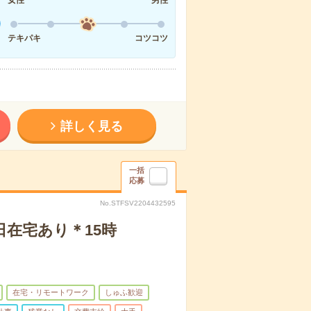
女性
男性
テキパキ
コツコツ
詳しく見る
一括
応募
No.STFSV2204432595
日在宅あり＊15時
在宅・リモートワーク
しゅふ歓迎