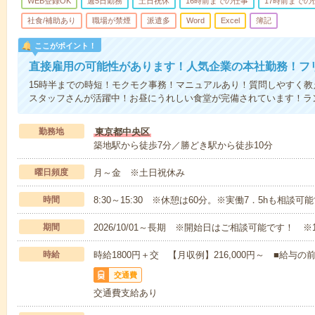
WEB登録OK
週5日勤務
土日祝休
16時前までの仕事
17時前までの
社食/補助あり
職場が禁煙
派遣多
Word
Excel
簿記
ここがポイント！
直接雇用の可能性があります！人気企業の本社勤務！フ
15時半までの時短！モクモク事務！マニュアルあり！質問しやすく
スタッフさんが活躍中！お昼にうれしい食堂が完備されています！ラ
勤務地
東京都中央区
築地駅から徒歩7分／勝どき駅から徒歩10分
曜日頻度
月～金 ※土日祝休み
時間
8:30～15:30 ※休憩は60分。※実働7．5hも相談可
期間
2026/10/01～長期 ※開始日はご相談可能です！ ※
時給
時給1800円＋交 【月収例】216,000円～ ■給
交通費
交通費支給あり