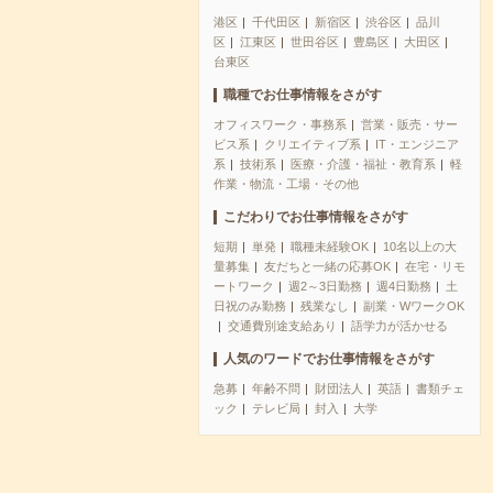
港区
千代田区
新宿区
渋谷区
品川
区
江東区
世田谷区
豊島区
大田区
台東区
職種でお仕事情報をさがす
オフィスワーク・事務系
営業・販売・サー
ビス系
クリエイティブ系
IT・エンジニア
系
技術系
医療・介護・福祉・教育系
軽
作業・物流・工場・その他
こだわりでお仕事情報をさがす
短期
単発
職種未経験OK
10名以上の大
量募集
友だちと一緒の応募OK
在宅・リモ
ートワーク
週2～3日勤務
週4日勤務
土
日祝のみ勤務
残業なし
副業・WワークOK
交通費別途支給あり
語学力が活かせる
人気のワードでお仕事情報をさがす
急募
年齢不問
財団法人
英語
書類チェ
ック
テレビ局
封入
大学