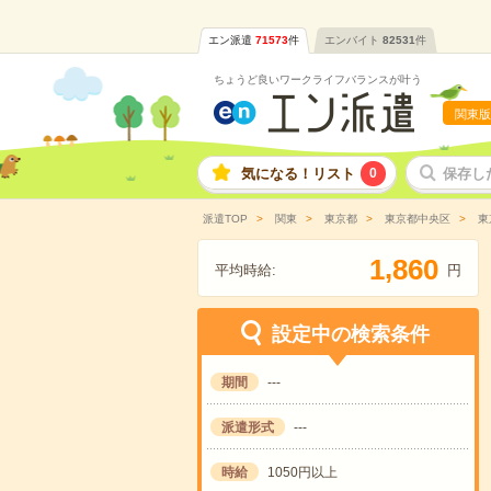
エン派遣
71573
件
エンバイト
82531
件
ちょうど良いワークライフバランスが叶う
関東版
気になる！リスト
0
保存し
派遣TOP
関東
東京都
東京都中央区
東
,
1
8
6
0
平均時給:
円
設定中の検索条件
期間
---
派遣形式
---
時給
1050円以上