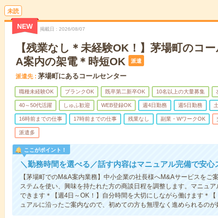
未読
NEW
掲載日
2026/08/07
【残業なし＊未経験OK！】茅場町のコー
A案内の架電＊時短OK
派遣
茅場町にあるコールセンター
派遣先
職種未経験OK
ブランクOK
既卒第二新卒OK
10名以上の大量募集
40～50代活躍
しゅふ歓迎
WEB登録OK
週4日勤務
週5日勤務
16時前までの仕事
17時前までの仕事
残業なし
副業・WワークOK
派遣多
ここがポイント！
＼勤務時間を選べる／話す内容はマニュアル完備で安心
【茅場町でのM&A案内業務】中小企業の社長様へM&Aサービスをご
ステムを使い、興味を持たれた方の商談日程を調整します。マニュア
できます＊【週4日～OK！】自分時間を大切にしながら働けます＊
ュアルに沿ったご案内なので、初めての方も無理なく進められるのが