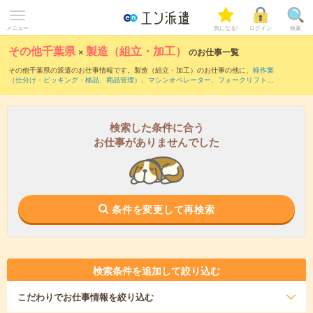
メニュー
気になる!
ログイン
検索
その他千葉県
×
製造（組立・加工）
のお仕事一覧
その他千葉県の派遣のお仕事情報です。製造（組立・加工）のお仕事の他に、
軽作業
（仕分け・ピッキング・検品、商品管理）
、
マシンオペレーター
、
フォークリフト
な
どを取り揃えています。さらに、
短期
・
単発
などの期間や、
職種未経験OK
などのこだ
わり条件で絞り込んでいただけます。職種辞典：
製造（組立・加工）のお仕事とは？
とは？
検索した条件に合う
お仕事がありませんでした
条件を変更して再検索
検索条件を追加して絞り込む
こだわり
でお仕事情報を絞り込む