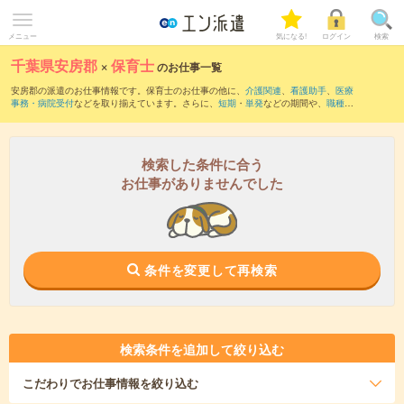
メニュー
気になる!
ログイン
検索
千葉県安房郡
×
保育士
のお仕事一覧
安房郡の派遣のお仕事情報です。保育士のお仕事の他に、
介護関連
、
看護助手
、
医療
事務・病院受付
などを取り揃えています。さらに、
短期
・
単発
などの期間や、
職種未
経験OK
などのこだわり条件で絞り込んでいただけます。職種辞典：
保育士のお仕事と
は？とは？
検索した条件に合う
お仕事がありませんでした
条件を変更して再検索
検索条件を追加して絞り込む
こだわり
でお仕事情報を絞り込む