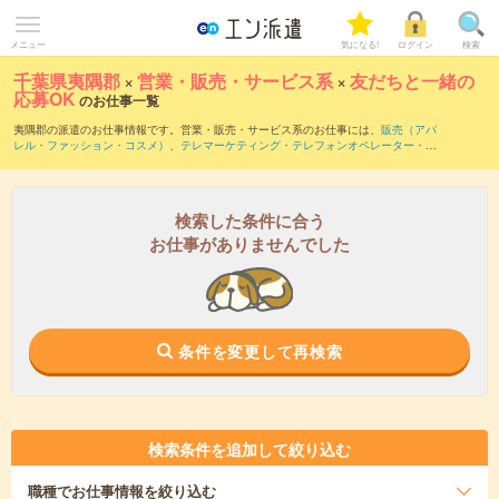
メニュー
気になる!
ログイン
検索
千葉県夷隅郡
×
営業・販売・サービス系
×
友だちと一緒の
応募OK
のお仕事一覧
夷隅郡の派遣のお仕事情報です。営業・販売・サービス系のお仕事には、
販売（アパ
レル・ファッション・コスメ）
、
テレマーケティング・テレフォンオペレーター・コ
ールセンター
、
窓口・ショールーム・カウンター受付
などがあります。友だちと一緒
の応募OKの条件の他に、
交通費別途支給あり
、
職種未経験OK
、
残業なし
などのこだ
わり条件も取り揃えています。
検索した条件に合う
お仕事がありませんでした
条件を変更して再検索
検索条件を追加して絞り込む
職種
でお仕事情報を絞り込む