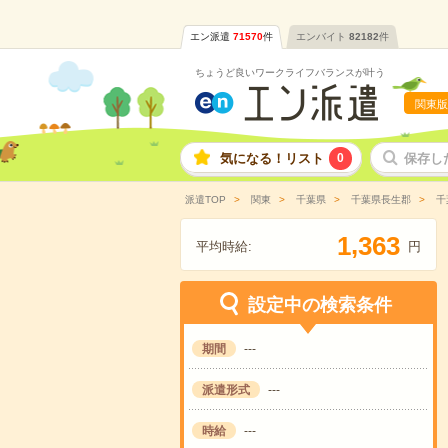
エン派遣
71570
件
エンバイト
82182
件
ちょうど良いワークライフバランスが叶う
関東版
気になる！リスト
0
保存し
派遣TOP
関東
千葉県
千葉県長生郡
千
,
1
3
6
3
平均時給:
円
設定中の検索条件
期間
---
派遣形式
---
時給
---