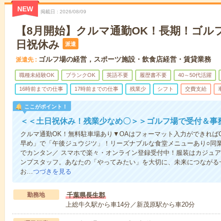
NEW
掲載日
2026/08/09
【8月開始】クルマ通勤OK！長期！ゴル
日祝休み
派遣
ゴルフ場の経営，スポーツ施設・飲食店経営・賃貸業務
派遣先
職種未経験OK
ブランクOK
英語不要
履歴書不要
40～50代活躍
16時前までの仕事
17時前までの仕事
残業少
シフト
交費支給
ここがポイント！
＜＜土日祝休み！残業少なめ〇＞＞ゴルフ場で受付＆事
クルマ通勤OK！無料駐車場あり▼OAはフォーマット入力ができれば
早め」で「午後ジュウジツ」！リーズナブルな食堂メニューあり○同
でカンタン／ スマホで楽々・オンライン登録受付中！服装はカジュア
ンプスタッフ。あなたの「やってみたい」を大切に、未来につながる
お…
つづきを見る
勤務地
千葉県長生郡
上総牛久駅から車14分／新茂原駅から車20分