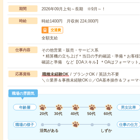
期間
2026年09月上旬～長期 ※9月～！
時給
時給1400円 月収例 224,000円
交通費
全額支給
仕事内容
その他営業・販売・サービス系
＊精算機の立ち上げ＊当日の予約確認・準備＊お客様
確認と準備 など【OAスキル】＊OAはフォーマット
応募資格
職種未経験OK
/ ブランクOK / 英語力不要
＼☆業界＆事務未経験OK☆／OA基本操作＆フォーマ
職場の雰囲気
年齢層
男女比率
20代
30代
40代
50代
60代
職場の様子
仕事の仕方
活気がある
しずか