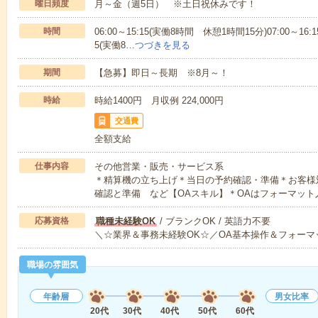
曜日頻度
月～金（週5日） ※土日祝休みです！
時間
06:00～15:15(実働8時間 休憩1時間15分)07:00～16:
5(実働8…
つづきを見る
期間
【急募】即日～長期 ※8月～！
時給
時給1400円 月収例 224,000円
交通費
全額支給
仕事内容
その他営業・販売・サービス系
＊精算機の立ち上げ＊当日の予約確認・準備＊お客様
確認と準備 など【OAスキル】＊OAはフォーマット
応募資格
職種未経験OK
/ ブランクOK / 英語力不要
＼☆業界＆事務未経験OK☆／OA基本操作＆フォーマ
職場の雰囲気
年齢層
男女比率
20代
30代
40代
50代
60代