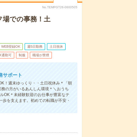
No.TEMPGT26-0600505
フ場での事務！土
WEB登録OK
週5日勤務
土日祝休
車通勤可
制服
職場が禁煙
務サポート
OK！週末ゆっくり・・土日祝休み＊「朝
業務の方がいるあんしん環境＊＼おうち
ルOK＊未経験歓迎のお仕事が豊富なテ
一歩を支えます。初めての転職が不安・