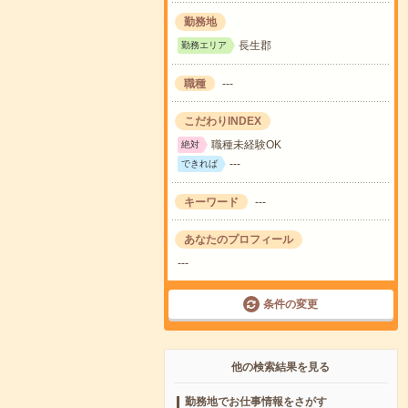
勤務地
長生郡
勤務エリア
職種
---
こだわりINDEX
職種未経験OK
絶対
---
できれば
キーワード
---
あなたのプロフィール
---
条件の変更
他の検索結果を見る
勤務地でお仕事情報をさがす