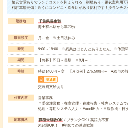
格安食堂ありでランチコストを抑えられる！制服あり・更衣室利用可
料駐車場完備！近くにコンビニ・飲食店があり便利です！彡ランチス
勤務地
千葉県長生郡
海士有木駅から車20分
曜日頻度
月～金 ※土日祝休み
時間
9:00～18:00 ※残業はほとんどありません。※休憩6
期間
【急募】即日～長期 ※8月～！
時給
時給1400円＋交 【月収例】276,500円～ ■給
交通費
交通費支給あり
仕事内容
営業事務
＊受発注業務・在庫管理・在庫報告・社内システムで
処理・専用システム入力・Excel出力・日報作成・日
応募資格
職種未経験OK
/ ブランクOK / 英語力不要
未経験OK！ #初めての派遣歓迎