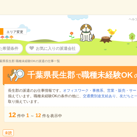
ヘル
エリア変更
た希望条件
お気に入りの派遣会社
葉県長生郡 職種未経験OKの派遣の仕事一覧
千葉県長生郡
職種未経験OK
で
長生郡の派遣のお仕事情報です。
オフィスワーク・事務系
、
営業・販売・サー
揃えています。職種未経験OKの条件の他に、
交通費別途支給あり
、
友だちと一
取り揃えています。
12
1
12
件中
～
件を表示中
未読