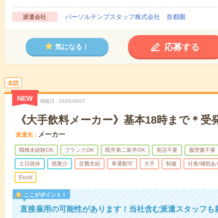
パーソルテンプスタッフ株式会社 首都圏
派遣会社
応募する
気になる！
未読
NEW
掲載日
2026/08/07
《大手飲料メーカー》基本18時まで＊受
メーカー
派遣先
職種未経験OK
ブランクOK
既卒第二新卒OK
英語不要
履歴書不要
土日祝休
残業少
交費支給
車通勤可
大手
制服
社食/補助あ
Excel
ここがポイント！
直接雇用の可能性があります！当社含む派遣スタッフも