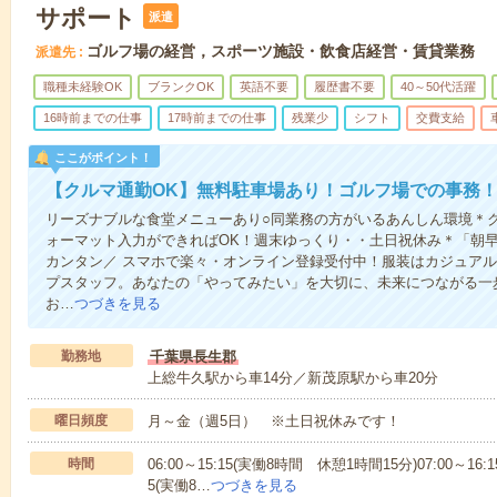
サポート
派遣
ゴルフ場の経営，スポーツ施設・飲食店経営・賃貸業務
派遣先
職種未経験OK
ブランクOK
英語不要
履歴書不要
40～50代活躍
16時前までの仕事
17時前までの仕事
残業少
シフト
交費支給
ここがポイント！
【クルマ通勤OK】無料駐車場あり！ゴルフ場での事務
リーズナブルな食堂メニューあり○同業務の方がいるあんしん環境＊ク
ォーマット入力ができればOK！週末ゆっくり・・土日祝休み＊「朝
カンタン／ スマホで楽々・オンライン登録受付中！服装はカジュアル
プスタッフ。あなたの「やってみたい」を大切に、未来につながる一
お…
つづきを見る
勤務地
千葉県長生郡
上総牛久駅から車14分／新茂原駅から車20分
曜日頻度
月～金（週5日） ※土日祝休みです！
時間
06:00～15:15(実働8時間 休憩1時間15分)07:00～16:
5(実働8…
つづきを見る