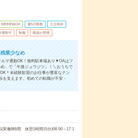
WEB登録OK
週5日勤務
土日祝休
車通勤可
制服
職場が禁煙
！残業少なめ
ルマ通勤OK！無料駐車場あり▼OAはフ
早め」で「午後ジュウジツ」！＼おうちで
OK＊未経験歓迎のお仕事が豊富なテン
歩を支えます。初めての転職が不安・
15(実働8時間 休憩1時間15分)08:00～17:1