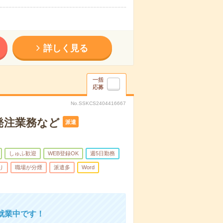
詳しく見る
一括
応募
No.SSKCS2404416667
発注業務など
派遣
しゅふ歓迎
WEB登録OK
週5日勤務
り
職場が分煙
派遣多
Word
就業中です！