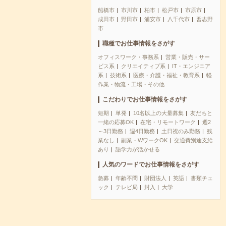
船橋市
市川市
柏市
松戸市
市原市
成田市
野田市
浦安市
八千代市
習志野
市
職種でお仕事情報をさがす
オフィスワーク・事務系
営業・販売・サー
ビス系
クリエイティブ系
IT・エンジニア
系
技術系
医療・介護・福祉・教育系
軽
作業・物流・工場・その他
こだわりでお仕事情報をさがす
短期
単発
10名以上の大量募集
友だちと
一緒の応募OK
在宅・リモートワーク
週2
～3日勤務
週4日勤務
土日祝のみ勤務
残
業なし
副業・WワークOK
交通費別途支給
あり
語学力が活かせる
人気のワードでお仕事情報をさがす
急募
年齢不問
財団法人
英語
書類チェ
ック
テレビ局
封入
大学