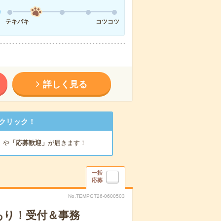
テキパキ
コツコツ
詳しく見る
クリック！
」
や
「応募歓迎」
が届きます！
一括
応募
No.TEMPGT26-0600503
あり！受付＆事務