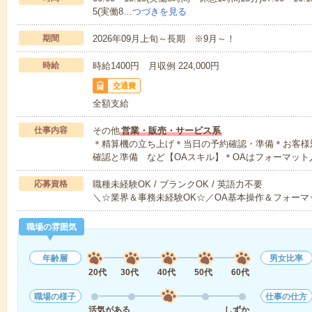
5(実働8…
つづきを見る
期間
2026年09月上旬～長期 ※9月～！
時給
時給1400円 月収例 224,000円
交通費
全額支給
仕事内容
その他
営業・販売・サービス系
＊精算機の立ち上げ＊当日の予約確認・準備＊お客様
確認と準備 など【OAスキル】＊OAはフォーマット
応募資格
職種未経験OK / ブランクOK / 英語力不要
＼☆業界＆事務未経験OK☆／OA基本操作＆フォーマ
職場の雰囲気
年齢層
男女比率
20代
30代
40代
50代
60代
職場の様子
仕事の仕方
活気がある
しずか