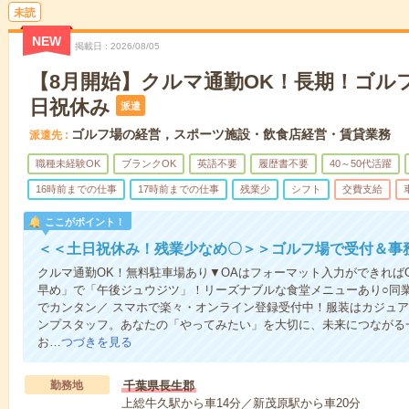
未読
NEW
掲載日
2026/08/05
【8月開始】クルマ通勤OK！長期！ゴル
日祝休み
派遣
ゴルフ場の経営，スポーツ施設・飲食店経営・賃貸業務
派遣先
職種未経験OK
ブランクOK
英語不要
履歴書不要
40～50代活躍
16時前までの仕事
17時前までの仕事
残業少
シフト
交費支給
ここがポイント！
＜＜土日祝休み！残業少なめ〇＞＞ゴルフ場で受付＆事
クルマ通勤OK！無料駐車場あり▼OAはフォーマット入力ができれば
早め」で「午後ジュウジツ」！リーズナブルな食堂メニューあり○同
でカンタン／ スマホで楽々・オンライン登録受付中！服装はカジュア
ンプスタッフ。あなたの「やってみたい」を大切に、未来につながる
お…
つづきを見る
勤務地
千葉県長生郡
上総牛久駅から車14分／新茂原駅から車20分