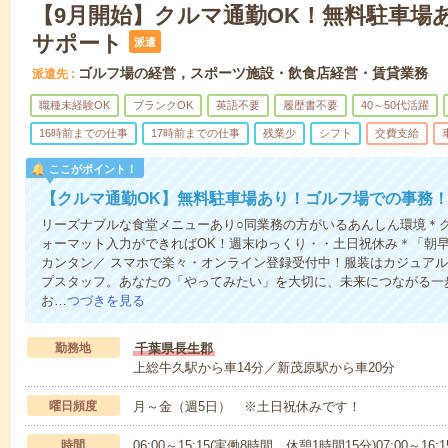
【9月開始】クルマ通勤OK！無料駐車場
サポート
派遣
ゴルフ場の経営，スポーツ施設・飲食店経営・賃貸業務
派遣先
職種未経験OK
ブランクOK
英語不要
履歴書不要
40～50代活躍
16時前までの仕事
17時前までの仕事
残業少
シフト
交費支給
ここがポイント！
【クルマ通勤OK】無料駐車場あり！ゴルフ場での事務
リーズナブルな食堂メニューあり○同業務の方がいるあんしん環境＊ク
ォーマット入力ができればOK！週末ゆっくり・・土日祝休み＊「朝
カンタン／ スマホで楽々・オンライン登録受付中！服装はカジュアル
プスタッフ。あなたの「やってみたい」を大切に、未来につながる一
お…
つづきを見る
勤務地
千葉県長生郡
上総牛久駅から車14分／新茂原駅から車20分
曜日頻度
月～金（週5日） ※土日祝休みです！
時間
06:00～15:15(実働8時間 休憩1時間15分)07:00～16: