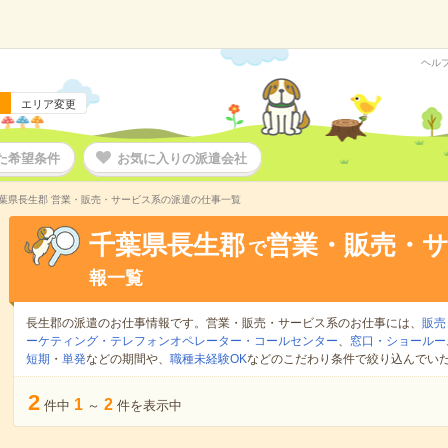
ヘル
エリア変更
た希望条件
お気に入りの派遣会社
葉県長生郡 営業・販売・サービス系の派遣の仕事一覧
千葉県長生郡
営業・販売・
で
報一覧
長生郡の派遣のお仕事情報です。営業・販売・サービス系のお仕事には、
販売
ーケティング・テレフォンオペレーター・コールセンター
、
窓口・ショールー
短期
・
単発
などの期間や、
職種未経験OK
などのこだわり条件で絞り込んでい
2
1
2
件中
～
件を表示中