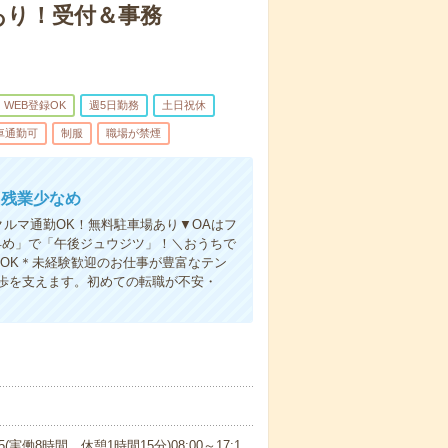
あり！受付＆事務
WEB登録OK
週5日勤務
土日祝休
車通勤可
制服
職場が禁煙
！残業少なめ
ルマ通勤OK！無料駐車場あり▼OAはフ
早め」で「午後ジュウジツ」！＼おうちで
OK＊未経験歓迎のお仕事が豊富なテン
歩を支えます。初めての転職が不安・
15(実働8時間 休憩1時間15分)08:00～17:1