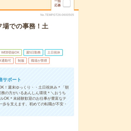
一括
応募
No.TEMPGT26-0600505
フ場での事務！土
WEB登録OK
週5日勤務
土日祝休
車通勤可
制服
職場が禁煙
務サポート
OK！週末ゆっくり・・土日祝休み＊「朝
業務の方がいるあんしん環境＊＼おうち
ルOK＊未経験歓迎のお仕事が豊富なテ
一歩を支えます。初めての転職が不安・