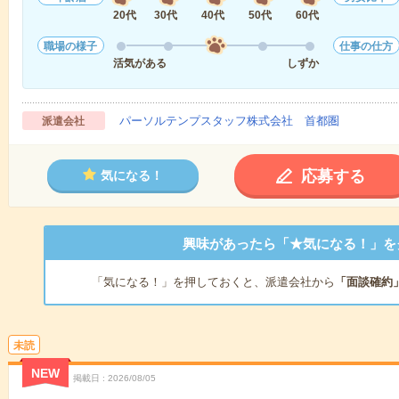
20代
30代
40代
50代
60代
職場の様子
仕事の仕方
活気がある
しずか
パーソルテンプスタッフ株式会社 首都圏
派遣会社
応募する
気になる！
興味があったら「★気になる！」を
「気になる！」を押しておくと、派遣会社から
「面談確約
未読
NEW
掲載日
2026/08/05