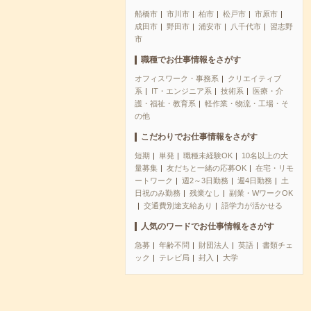
船橋市
市川市
柏市
松戸市
市原市
成田市
野田市
浦安市
八千代市
習志野
市
職種でお仕事情報をさがす
オフィスワーク・事務系
クリエイティブ
系
IT・エンジニア系
技術系
医療・介
護・福祉・教育系
軽作業・物流・工場・そ
の他
こだわりでお仕事情報をさがす
短期
単発
職種未経験OK
10名以上の大
量募集
友だちと一緒の応募OK
在宅・リモ
ートワーク
週2～3日勤務
週4日勤務
土
日祝のみ勤務
残業なし
副業・WワークOK
交通費別途支給あり
語学力が活かせる
人気のワードでお仕事情報をさがす
急募
年齢不問
財団法人
英語
書類チェ
ック
テレビ局
封入
大学