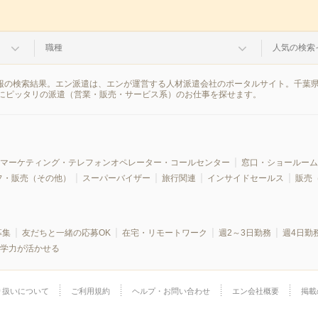
職種
人気の検索
情報の検索結果。エン派遣は、エンが運営する人材派遣会社のポータルサイト。千葉
にピッタリの派遣（営業・販売・サービス系）のお仕事を探せます。
マーケティング・テレフォンオペレーター・コールセンター
窓口・ショールーム
フ・販売（その他）
スーパーバイザー
旅行関連
インサイドセールス
販売
募集
友だちと一緒の応募OK
在宅・リモートワーク
週2～3日勤務
週4日勤
学力が活かせる
り扱いについて
ご利用規約
ヘルプ・お問い合わせ
エン会社概要
掲載