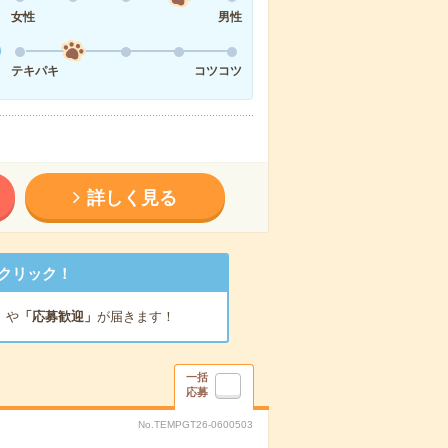
女性
男性
テキパキ
コツコツ
詳しく見る
クリック！
」
や
「応募歓迎」
が届きます！
一括
応募
No.TEMPGT26-0600503