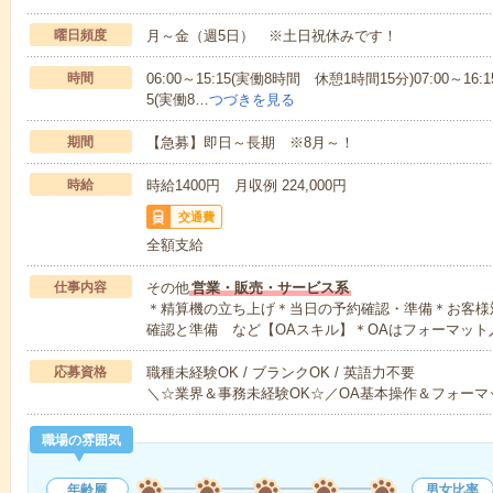
曜日頻度
月～金（週5日） ※土日祝休みです！
時間
06:00～15:15(実働8時間 休憩1時間15分)07:00～16:
5(実働8…
つづきを見る
期間
【急募】即日～長期 ※8月～！
時給
時給1400円 月収例 224,000円
交通費
全額支給
仕事内容
その他
営業・販売・サービス系
＊精算機の立ち上げ＊当日の予約確認・準備＊お客様
確認と準備 など【OAスキル】＊OAはフォーマット
応募資格
職種未経験OK / ブランクOK / 英語力不要
＼☆業界＆事務未経験OK☆／OA基本操作＆フォーマ
職場の雰囲気
年齢層
男女比率