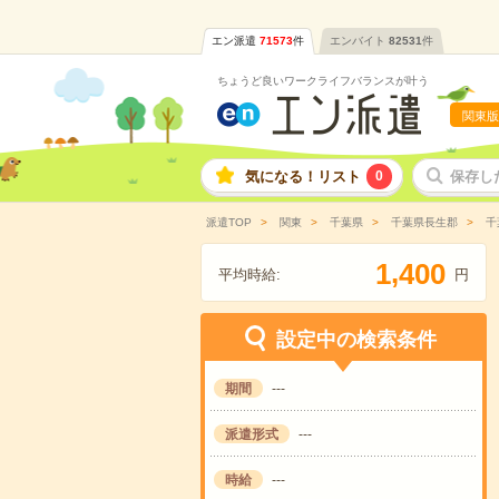
エン派遣
71573
件
エンバイト
82531
件
ちょうど良いワークライフバランスが叶う
関東版
気になる！リスト
0
保存し
派遣TOP
関東
千葉県
千葉県長生郡
千
,
1
4
0
0
平均時給:
円
設定中の検索条件
期間
---
派遣形式
---
時給
---