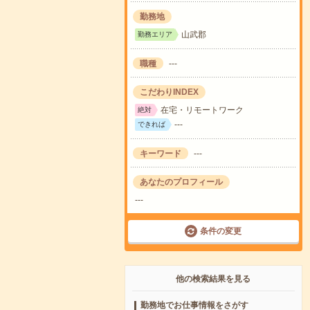
勤務地
山武郡
勤務エリア
職種
---
こだわりINDEX
在宅・リモートワーク
絶対
---
できれば
キーワード
---
あなたのプロフィール
---
条件の変更
他の検索結果を見る
勤務地でお仕事情報をさがす