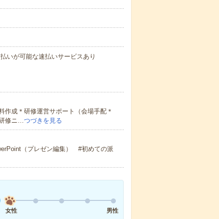
与の前払いが可能な速払いサービスあり
料作成＊研修運営サポート（会場手配＊
研修ニ…
つづきを見る
erPoint（プレゼン編集） #初めての派
女性
男性