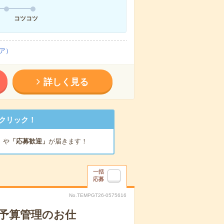
コツコツ
ア）
詳しく見る
クリック！
」
や
「応募歓迎」
が届きます！
一括
応募
No.TEMPGT26-0575616
＆予算管理のお仕