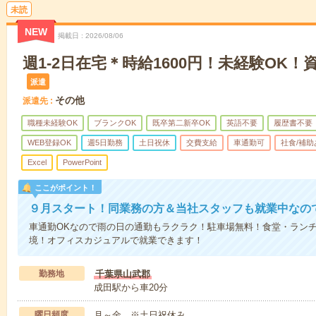
未読
NEW
掲載日
2026/08/06
週1-2日在宅＊時給1600円！未経験OK
派遣
その他
派遣先
職種未経験OK
ブランクOK
既卒第二新卒OK
英語不要
履歴書不要
WEB登録OK
週5日勤務
土日祝休
交費支給
車通勤可
社食/補助
Excel
PowerPoint
ここがポイント！
９月スタート！同業務の方＆当社スタッフも就業中なの
車通勤OKなので雨の日の通勤もラクラク！駐車場無料！食堂・ラン
境！オフィスカジュアルで就業できます！
勤務地
千葉県山武郡
成田駅から車20分
曜日頻度
月～金 ※土日祝休み