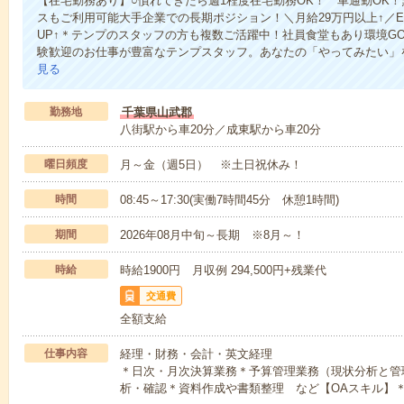
【在宅勤務あり】○慣れてきたら週1程度在宅勤務OK！ 車通勤OK
スもご利用可能大手企業での長期ポジション！＼月給29万円以上↑／E
UP↑＊テンプのスタッフの方も複数ご活躍中！社員食堂もあり環境G
験歓迎のお仕事が豊富なテンプスタッフ。あなたの「やってみたい」
見る
勤務地
千葉県山武郡
八街駅から車20分／成東駅から車20分
曜日頻度
月～金（週5日） ※土日祝休み！
時間
08:45～17:30(実働7時間45分 休憩1時間)
期間
2026年08月中旬～長期 ※8月～！
時給
時給1900円 月収例 294,500円+残業代
交通費
全額支給
仕事内容
経理・財務・会計・英文経理
＊日次・月次決算業務＊予算管理業務（現状分析と管
析・確認＊資料作成や書類整理 など【OAスキル】＊