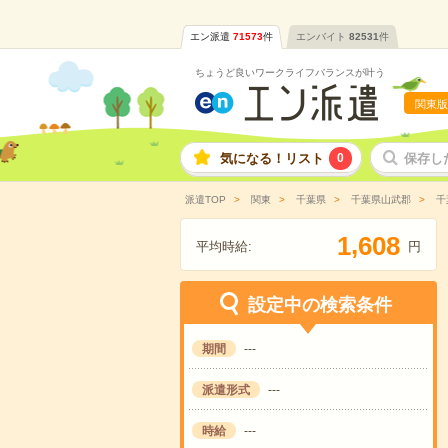
エン派遣
71573
件
エンバイト
82531
件
ちょうど良いワークライフバランスが叶う
関東版
気になる！リスト
0
保存し
派遣TOP
関東
千葉県
千葉県山武郡
千
,
1
6
0
8
平均時給:
円
設定中の検索条件
期間
---
派遣形式
---
時給
---