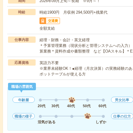
期間
2026年09月上旬～長期 ※9月～！
時給
時給1900円 月収例 294,500円+残業代
交通費
全額支給
仕事内容
経理・財務・会計・英文経理
＊予算管理業務（現状分析と管理システムへの入力）
算業務＊資料作成や書類整理 など【OAスキル】＊E
応募資格
英語力不要
※業界未経験OK！●経理（月次決算）の実務経験のある方●E
ポットテーブルが使える方
職場の雰囲気
年齢層
男女比率
20代
30代
40代
50代
60代
職場の様子
仕事の仕方
活気がある
しずか