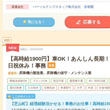
パーソルテンプスタッフ株式会社 首都圏
派遣会社
応募する
気になる！
未読
NEW
掲載日
2026/08/06
【高時給1900円】車OK！あんしん長期！
日祝休み！事務
派遣
昇降機の製造業、昇降機の保守・メンテンス業
派遣先
職種未経験OK
ブランクOK
英語不要
履歴書不要
40～50代活躍
週5日勤務
土日祝休
交費支給
車通勤可
大手
外資
社食/補
ここがポイント！
【芝山町】経理経験活かせる！事務のお仕事！高時給190