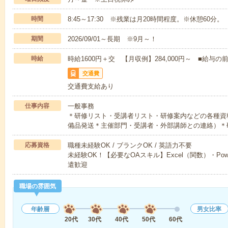
時間
8:45～17:30 ※残業は月20時間程度。※休憩60分。
期間
2026/09/01～長期 ※9月～！
時給
時給1600円＋交 【月収例】284,000円～ ■給
交通費
交通費支給あり
仕事内容
一般事務
＊研修リスト・受講者リスト・研修案内などの各種資
備品発送＊主催部門・受講者・外部講師との連絡）＊
応募資格
職種未経験OK / ブランクOK / 英語力不要
未経験OK！【必要なOAスキル】Excel（関数）・Pow
遣歓迎
職場の雰囲気
年齢層
男女比率
20代
30代
40代
50代
60代