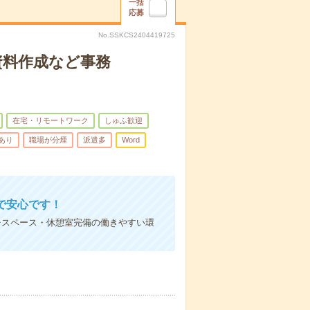
一括
応募
No.SSKCS2404419725
！資料作成など事務
在宅・リモートワーク
しゅふ歓迎
あり
職場が分煙
派遣多
Word
で安心です！
チスペース・休憩室完備の働きやすい環