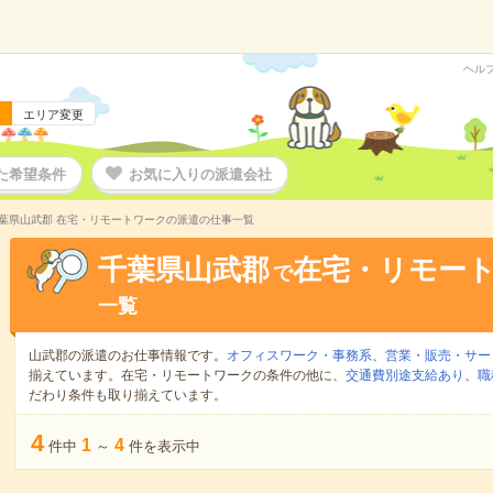
ヘル
エリア変更
た希望条件
お気に入りの派遣会社
葉県山武郡 在宅・リモートワークの派遣の仕事一覧
千葉県山武郡
在宅・リモー
で
一覧
山武郡の派遣のお仕事情報です。
オフィスワーク・事務系
、
営業・販売・サー
揃えています。在宅・リモートワークの条件の他に、
交通費別途支給あり
、
職
だわり条件も取り揃えています。
4
1
4
件中
～
件を表示中