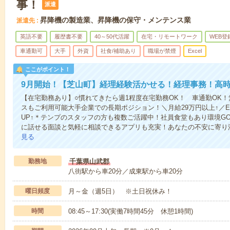
事！
派遣
昇降機の製造業、昇降機の保守・メンテンス業
派遣先
英語不要
履歴書不要
40～50代活躍
在宅・リモートワーク
WEB登
車通勤可
大手
外資
社食/補助あり
職場が禁煙
Excel
ここがポイント！
9月開始！【芝山町】経理経験活かせる！経理事務！高時給
【在宅勤務あり】○慣れてきたら週1程度在宅勤務OK！ 車通勤OK
スもご利用可能大手企業での長期ポジション！＼月給29万円以上↑／E
UP↑＊テンプのスタッフの方も複数ご活躍中！社員食堂もあり環境G
に話せる面談と気軽に相談できるアプリも充実！あなたの不安に寄り
見る
勤務地
千葉県山武郡
八街駅から車20分／成東駅から車20分
曜日頻度
月～金（週5日） ※土日祝休み！
時間
08:45～17:30(実働7時間45分 休憩1時間)