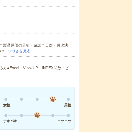
＊製品原価の分析・確認＊日次・月次決
xc…
つづきを見る
xcel：VlookUP・INDEX関数・ピ
女性
男性
テキパキ
コツコツ