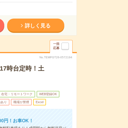
詳しく見る
一括
応募
No.TEMPGT26-0572194
17時台定時！土
在宅・リモートワーク
WEB登録OK
助あり
職場が禁煙
Excel
0円！お車OK！