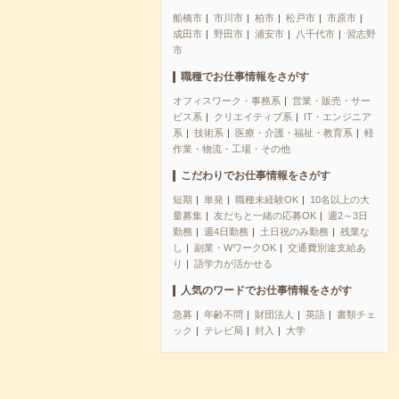
船橋市
市川市
柏市
松戸市
市原市
成田市
野田市
浦安市
八千代市
習志野
市
職種でお仕事情報をさがす
オフィスワーク・事務系
営業・販売・サー
ビス系
クリエイティブ系
IT・エンジニア
系
技術系
医療・介護・福祉・教育系
軽
作業・物流・工場・その他
こだわりでお仕事情報をさがす
短期
単発
職種未経験OK
10名以上の大
量募集
友だちと一緒の応募OK
週2～3日
勤務
週4日勤務
土日祝のみ勤務
残業な
し
副業・WワークOK
交通費別途支給あ
り
語学力が活かせる
人気のワードでお仕事情報をさがす
急募
年齢不問
財団法人
英語
書類チェ
ック
テレビ局
封入
大学