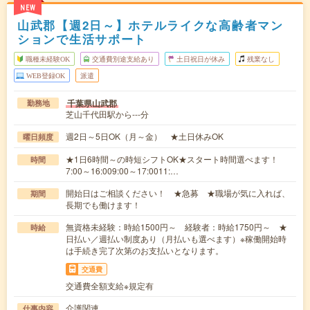
NEW
山武郡【週2日～】ホテルライクな高齢者マン
ションで生活サポート
職種未経験OK
交通費別途支給あり
土日祝日が休み
残業なし
WEB登録OK
派遣
千葉県山武郡
勤務地
芝山千代田駅から---分
週2日～5日OK（月～金） ★土日休みOK
曜日頻度
★1日6時間～の時短シフトOK★スタート時間選べます！
時間
7:00～16:009:00～17:0011:…
開始日はご相談ください！ ★急募 ★職場が気に入れば、
期間
長期でも働けます！
無資格未経験：時給1500円～ 経験者：時給1750円～ ★
時給
日払い／週払い制度あり（月払いも選べます）※稼働開始時
は手続き完了次第のお支払いとなります。
交通費
交通費全額支給※規定有
介護関連
仕事内容