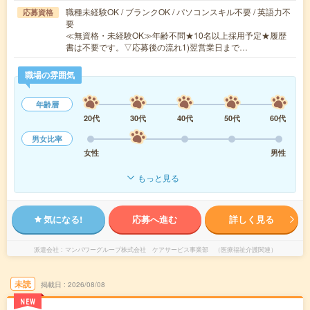
職種未経験OK / ブランクOK / パソコンスキル不要 / 英語力不
応募資格
要
≪無資格・未経験OK≫年齢不問★10名以上採用予定★履歴
書は不要です。▽応募後の流れ1)翌営業日まで…
職場の雰囲気
年齢層
20代
30代
40代
50代
60代
男女比率
女性
男性
もっと見る
気になる!
応募へ進む
詳しく見る
派遣会社
マンパワーグループ株式会社 ケアサービス事業部 （医療福祉介護関連）
未読
掲載日
2026/08/08
NEW