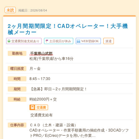
未読
掲載日
2026/08/04
2ヶ月間期間限定！CADオペレーター！大手機
械メーカー
交通費別途支給あり
土日祝日が休み
WEB登録OK
派遣
千葉県山武郡
勤務地
松尾(千葉県)駅から車16分
月～金
曜日頻度
8:45～17:30
時間
【急募】即日～2ヶ月間期間限定！
期間
時給2000円＋交
時給
交通費
交通費支給有
ＣＡＤ（土木・建築・設備）
仕事内容
CADオペレーター・作業手順書用の挿絵作成・3DCADソフ
トPRO／E(Creo)データを用いた作業…