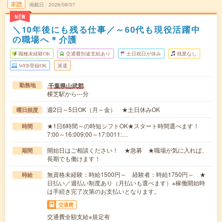
未読
掲載日
2026/08/07
NEW
＼10年後にも残る仕事／～60代も現役活躍中
の職場へ＊介護
職種未経験OK
交通費別途支給あり
土日祝日が休み
残業なし
WEB登録OK
派遣
千葉県山武郡
勤務地
横芝駅から---分
週2日～5日OK（月～金） ★土日休みOK
曜日頻度
★1日6時間～の時短シフトOK★スタート時間選べます！
時間
7:00～16:009:00～17:0011:…
開始日はご相談ください！ ★急募 ★職場が気に入れば、
期間
長期でも働けます！
無資格未経験：時給1500円～ 経験者：時給1750円～ ★
時給
日払い／週払い制度あり（月払いも選べます）※稼働開始時
は手続き完了次第のお支払いとなります。
交通費
交通費全額支給※規定有