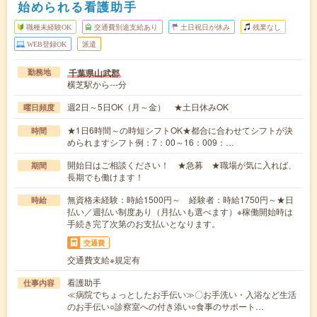
始められる看護助手
職種未経験OK
交通費別途支給あり
土日祝日が休み
残業なし
WEB登録OK
派遣
千葉県山武郡
勤務地
横芝駅から---分
週2日～5日OK（月～金） ★土日休みOK
曜日頻度
★1日6時間～の時短シフトOK★都合に合わせてシフトが決
時間
められますシフト例：7：00～16：009：…
開始日はご相談ください！ ★急募 ★職場が気に入れば、
期間
長期でも働けます！
無資格未経験：時給1500円～ 経験者：時給1750円～★日
時給
払い／週払い制度あり（月払いも選べます）※稼働開始時は
手続き完了次第のお支払いとなります。
交通費
交通費支給※規定有
看護助手
仕事内容
≪病院でちょっとしたお手伝い≫〇お手洗い・入浴など生活
のお手伝い○診察室への付き添い○食事のサポート…