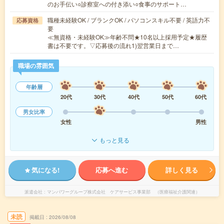
のお手伝い○診察室への付き添い○食事のサポート…
職種未経験OK / ブランクOK / パソコンスキル不要 / 英語力不
応募資格
要
≪無資格・未経験OK≫年齢不問★10名以上採用予定★履歴
書は不要です。▽応募後の流れ1)翌営業日まで…
職場の雰囲気
年齢層
20代
30代
40代
50代
60代
男女比率
女性
男性
もっと見る
気になる!
応募へ進む
詳しく見る
派遣会社
マンパワーグループ株式会社 ケアサービス事業部 （医療福祉介護関連）
未読
掲載日
2026/08/08