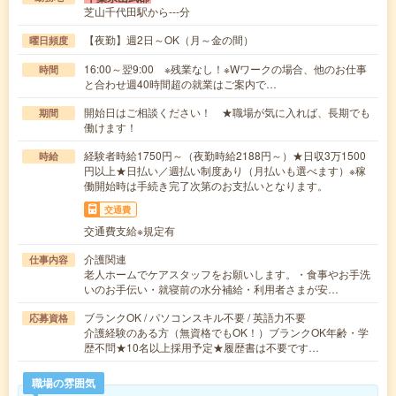
芝山千代田駅から---分
【夜勤】週2日～OK（月～金の間）
曜日頻度
16:00～翌9:00 ※残業なし！※Wワークの場合、他のお仕事
時間
と合わせ週40時間超の就業はご案内で…
開始日はご相談ください！ ★職場が気に入れば、長期でも
期間
働けます！
経験者時給1750円～（夜勤時給2188円～）★日収3万1500
時給
円以上★日払い／週払い制度あり（月払いも選べます）※稼
働開始時は手続き完了次第のお支払いとなります。
交通費
交通費支給※規定有
介護関連
仕事内容
老人ホームでケアスタッフをお願いします。・食事やお手洗
いのお手伝い・就寝前の水分補給・利用者さまが安…
ブランクOK / パソコンスキル不要 / 英語力不要
応募資格
介護経験のある方（無資格でもOK！）ブランクOK年齢・学
歴不問★10名以上採用予定★履歴書は不要です…
職場の雰囲気