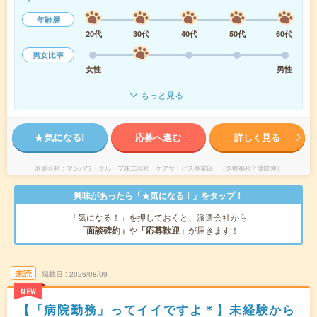
年齢層
20代
30代
40代
50代
60代
男女比率
女性
男性
もっと見る
気になる!
応募へ進む
詳しく見る
派遣会社
マンパワーグループ株式会社 ケアサービス事業部 （医療福祉介護関連）
興味があったら「★気になる！」をタップ！
「気になる！」を押しておくと、派遣会社から
「面談確約」
や
「応募歓迎」
が届きます！
未読
掲載日
2026/08/09
NEW
【「病院勤務」ってイイですよ＊】未経験から