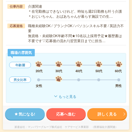
介護関連
仕事内容
＊在宅勤務はできないけれど、時短も週2日勤務も叶う介護
＊おじいちゃん、おばあちゃんが暮らす施設での生…
職種未経験OK / ブランクOK / パソコンスキル不要 / 英語力不
応募資格
要
無資格・未経験OK年齢不問★10名以上採用予定★履歴書は
不要です▽応募後の流れ1)翌営業日までに担当…
職場の雰囲気
年齢層
20代
30代
40代
50代
60代
男女比率
女性
男性
もっと見る
気になる!
応募へ進む
詳しく見る
派遣会社
マンパワーグループ株式会社 ケアサービス事業部 （医療福祉介護関連）