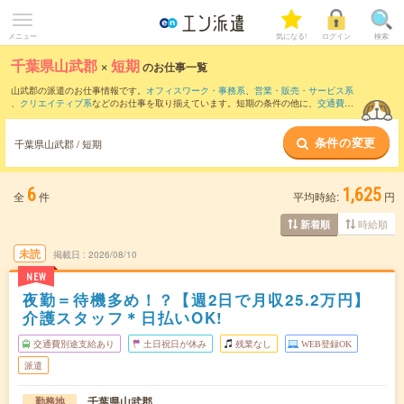
メニュー
気になる!
ログイン
検索
千葉県山武郡
×
短期
のお仕事一覧
山武郡の派遣のお仕事情報です。
オフィスワーク・事務系
、
営業・販売・サービス系
、
クリエイティブ系
などのお仕事を取り揃えています。短期の条件の他に、
交通費別
途支給あり
、
職種未経験OK
、
友だちと一緒の応募OK
などでもお探し頂けます。
条件の変更
千葉県山武郡 / 短期
6
1,625
全
件
平均時給:
円
時給順
新着順
未読
掲載日
2026/08/10
NEW
夜勤＝待機多め！？【週2日で月収25.2万円】
介護スタッフ＊日払いOK!
交通費別途支給あり
土日祝日が休み
残業なし
WEB登録OK
派遣
千葉県山武郡
勤務地