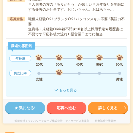
＊入居者の方の「ありがとう」が嬉しい＊お年寄りを笑顔に
する介護のお仕事です。おじいちゃん、おばあちゃ…
職種未経験OK / ブランクOK / パソコンスキル不要 / 英語力不
応募資格
要
無資格・未経験OK年齢不問★10名以上採用予定★履歴書は
不要です▽応募後の流れ1)翌営業日までに担当…
職場の雰囲気
年齢層
20代
30代
40代
50代
60代
男女比率
女性
男性
もっと見る
気になる!
応募へ進む
詳しく見る
派遣会社
マンパワーグループ株式会社 ケアサービス事業部 （医療福祉介護関連）