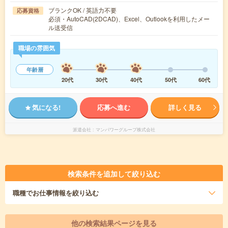
ブランクOK / 英語力不要
応募資格
必須・AutoCAD(2DCAD)、Excel、Outlookを利用したメー
ル送受信
職場の雰囲気
年齢層
20代
30代
40代
50代
60代
気になる!
応募へ進む
詳しく見る
派遣会社
マンパワーグループ株式会社
検索条件を追加して絞り込む
職種
でお仕事情報を絞り込む
他の検索結果ページを見る