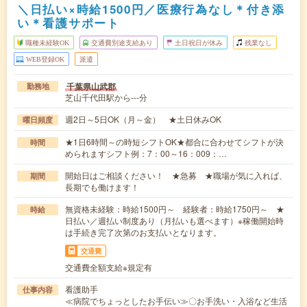
＼日払い×時給1500円／医療行為なし＊付き添
い＊看護サポート
職種未経験OK
交通費別途支給あり
土日祝日が休み
残業なし
WEB登録OK
派遣
千葉県山武郡
勤務地
芝山千代田駅から---分
週2日～5日OK（月～金） ★土日休みOK
曜日頻度
★1日6時間～の時短シフトOK★都合に合わせてシフトが決
時間
められますシフト例：7：00～16：009：…
開始日はご相談ください！ ★急募 ★職場が気に入れば、
期間
長期でも働けます！
無資格未経験：時給1500円～ 経験者：時給1750円～ ★
時給
日払い／週払い制度あり（月払いも選べます）※稼働開始時
は手続き完了次第のお支払いとなります。
交通費
交通費全額支給※規定有
看護助手
仕事内容
≪病院でちょっとしたお手伝い≫〇お手洗い・入浴など生活