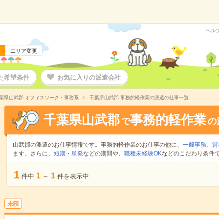
ヘル
エリア変更
た希望条件
お気に入りの派遣会社
葉県山武郡 オフィスワーク・事務系
千葉県山武郡 事務的軽作業の派遣の仕事一覧
千葉県山武郡
事務的軽作業
で
の
山武郡の派遣のお仕事情報です。事務的軽作業のお仕事の他に、
一般事務
、
営
ます。さらに、
短期
・
単発
などの期間や、
職種未経験OK
などのこだわり条件
1
1
1
件中
～
件を表示中
未読