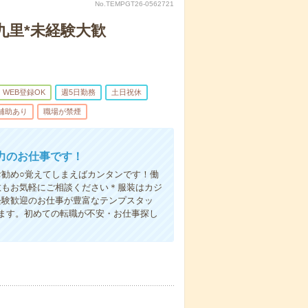
No.TEMPGT26-0562721
九里*未経験大歓
WEB登録OK
週5日勤務
土日祝休
/補助あり
職場が禁煙
力のお仕事です！
お勧め○覚えてしまえばカンタンです！働
数もお気軽にご相談ください＊服装はカジ
経験歓迎のお仕事が豊富なテンプスタッ
ます。初めての転職が不安・お仕事探し