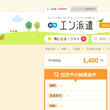
エン派遣
71454
件
エンバイト
82531
件
ちょうど良いワークライフバランスが叶う
関東版
気になる！リスト
0
保存し
派遣TOP
関東
千葉県
千葉県山武郡
千
,
1
4
0
0
平均時給:
円
設定中の検索条件
期間
---
派遣形式
---
時給
---