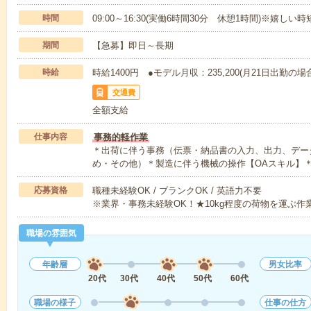
時間
09:00～16:30(実働6時間30分 休憩1時間)※嬉しい
期間
【急募】即日～長期
時給
時給1400円 ●モデル月収：235,200(月21日出勤の
交通費
全額支給
仕事内容
事務的軽作業
＊出荷に伴う事務（伝票・納品書の入力、出力、デー
め・その他）＊製造に伴う機械の操作【OAスキル】
応募資格
職種未経験OK / ブランクOK / 英語力不要
※業界・事務未経験OK！★10kg程度の荷物を運ぶ
職場の雰囲気
年齢層
男女比率
20代
30代
40代
50代
60代
職場の様子
仕事の仕方