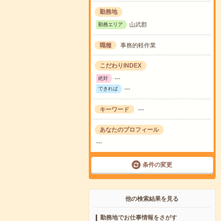
勤務地
山武郡
勤務エリア
職種
事務的軽作業
こだわりINDEX
---
絶対
---
できれば
キーワード
---
あなたのプロフィール
---
条件の変更
他の検索結果を見る
勤務地でお仕事情報をさがす