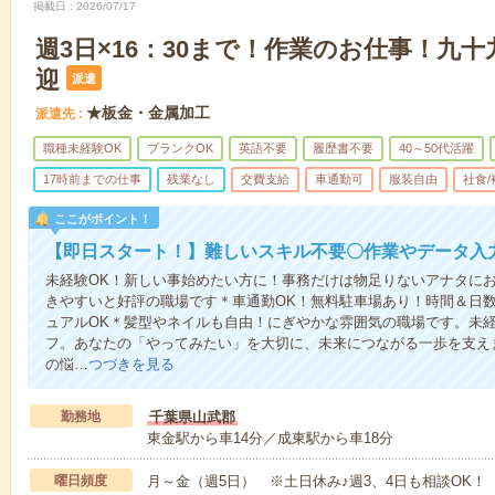
掲載日
2026/07/17
週3日×16：30まで！作業のお仕事！九十
迎
派遣
★板金・金属加工
派遣先
職種未経験OK
ブランクOK
英語不要
履歴書不要
40～50代活躍
17時前までの仕事
残業なし
交費支給
車通勤可
服装自由
社食
ここがポイント！
【即日スタート！】難しいスキル不要〇作業やデータ入
未経験OK！新しい事始めたい方に！事務だけは物足りないアナタに
きやすいと好評の職場です＊車通勤OK！無料駐車場あり！時間＆日
ュアルOK＊髪型やネイルも自由！にぎやかな雰囲気の職場です。未
フ。あなたの「やってみたい」を大切に、未来につながる一歩を支え
の悩…
つづきを見る
勤務地
千葉県山武郡
東金駅から車14分／成東駅から車18分
曜日頻度
月～金（週5日） ※土日休み♪週3、4日も相談OK！