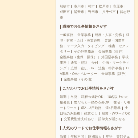
船橋市
市川市
柏市
松戸市
市原市
成田市
浦安市
野田市
八千代市
習志野
市
職種でお仕事情報をさがす
一般事務
営業事務
総務・人事・労務
経
理・財務・会計・英文経理
貿易・国際事
務
データ入力・タイピング
秘書・セクレ
タリー
その他事務系
金融事務（銀行）
金融事務（生保・損保）
外国語事務
学校
事務
通訳・翻訳
受付
企画・マーケティ
ング
広報・宣伝・IR
法務・特許事務
O
A事務・OAオペレーター
金融事務（証券）
金融事務（その他）
こだわりでお仕事情報をさがす
短期
単発
職種未経験OK
10名以上の大
量募集
友だちと一緒の応募OK
在宅・リモ
ートワーク
週2～3日勤務
週4日勤務
土
日祝のみ勤務
残業なし
副業・WワークOK
交通費別途支給あり
語学力が活かせる
人気のワードでお仕事情報をさがす
急募
年齢不問
財団法人
英語
書類チェ