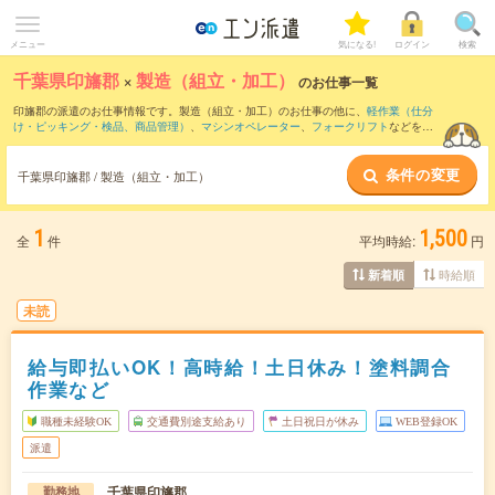
メニュー
気になる!
ログイン
検索
千葉県印旛郡
×
製造（組立・加工）
のお仕事一覧
印旛郡の派遣のお仕事情報です。製造（組立・加工）のお仕事の他に、
軽作業（仕分
け・ピッキング・検品、商品管理）
、
マシンオペレーター
、
フォークリフト
などを取
り揃えています。さらに、
短期
・
単発
などの期間や、
職種未経験OK
などのこだわり条
件で絞り込んでいただけます。職種辞典：
製造（組立・加工）のお仕事とは？とは？
条件の変更
千葉県印旛郡 / 製造（組立・加工）
1
1,500
全
件
平均時給:
円
時給順
新着順
未読
給与即払いOK！高時給！土日休み！塗料調合
作業など
職種未経験OK
交通費別途支給あり
土日祝日が休み
WEB登録OK
派遣
千葉県印旛郡
勤務地