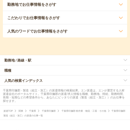
勤務地
でお仕事情報をさがす
こだわり
でお仕事情報をさがす
人気のワード
でお仕事情報をさがす
勤務地 / 路線・駅
職種
人気の検索インデックス
千葉県印旛郡 - 製造（組立・加工）の派遣情報の検索結果。エン派遣は、エンが運営する人材
派遣会社のポータルサイト。千葉県印旛郡の派遣/求人情報を職種、勤務地、時給、勤務時間、
長期・短期などの希望条件から、あなたにピッタリの派遣（製造（組立・加工））のお仕事を
探せます。
派遣TOP
関東
千葉県
千葉県印旛郡
千葉県印旛郡 軽作業・物流・工場・その他
千葉県印旛郡
製造（組立・加工）の派遣の仕事一覧