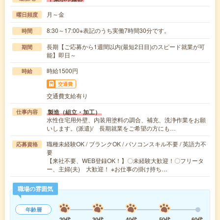
月～金
曜日頻度
8:30～17:00※表記のうち実働7時間30分です。
時間
長期【ご応募から1週間以内(最短2日目)のスピード就業が可
期間
能】即日～
時給1500円
時給
交通費
交通費支給有り
製造（組立・加工）
仕事内容
水性住宅用外壁、内装用塗料の調合、補充、洗浄作業をお願
いします。(派遣)/ 長期就業をご希望の方にも…
職種未経験OK / ブランクOK / パソコンスキル不要 / 英語力不
応募資格
要
【来社不要、WEB登録OK！】〇未経験大歓迎！〇フリータ
ー、主婦(夫) 大歓迎！ ※お仕事の掛け持ち…
職場の雰囲気
年齢層
20代
30代
40代
50代
60代