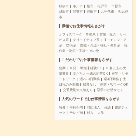
船橋市
市川市
柏市
松戸市
市原市
成田市
浦安市
野田市
八千代市
習志野
市
職種でお仕事情報をさがす
オフィスワーク・事務系
営業・販売・サー
ビス系
クリエイティブ系
IT・エンジニア
系
技術系
医療・介護・福祉・教育系
軽
作業・物流・工場・その他
こだわりでお仕事情報をさがす
短期
単発
職種未経験OK
10名以上の大
量募集
友だちと一緒の応募OK
在宅・リモ
ートワーク
週2～3日勤務
週4日勤務
土
日祝のみ勤務
残業なし
副業・WワークOK
交通費別途支給あり
語学力が活かせる
人気のワードでお仕事情報をさがす
急募
年齢不問
財団法人
英語
書類チェ
ック
テレビ局
封入
大学