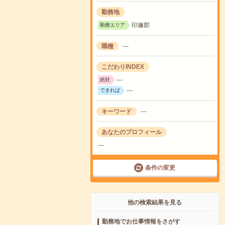
勤務地
印旛郡
勤務エリア
職種
---
こだわりINDEX
---
絶対
---
できれば
キーワード
---
あなたのプロフィール
---
条件の変更
他の検索結果を見る
勤務地でお仕事情報をさがす