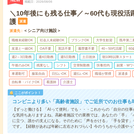
NEW
掲載日
2026/08/06
＼10年後にも残る仕事／～60代も現役活
護
派遣
＜シニア向け施設＞
派遣先
職種未経験OK
社会人未経験OK
ブランクOK
大学生歓迎
既卒第二
友達と一緒OK
OA不要
英語不要
履歴書不要
40～50代活躍
6
週2～3日勤務
週4日勤務
週5日勤務
土日祝休
朝10時以降スタート
午後のみOK
残業なし
シフト
交替制勤務
扶養控内
副業・Wワ
車通勤可
服装自由
日払いOK
週払いOK
職場が禁煙
派遣多
自転車・バイクOK
看護師
介護士
ここがポイント！
コンビニより多い「高齢者施設」でご近所でのお仕事も
【ずっと働ける】「AIって便利」でも・・・これからの「自分の仕
な気持ちありますよね。高齢者施設での業務では、あなたの「手」「
に立つ、誰かの支えになる。そのために「声をかける」「手を貸す」
です。【経験があれば年齢に左右されづらい】今のうちから介護やっ