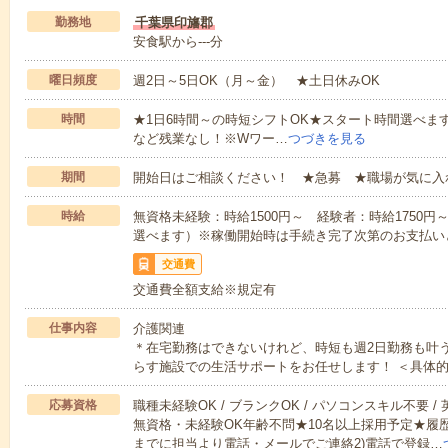
勤務地
千葉県印旛郡
安食駅から---分
曜日頻度
週2日～5日OK（月～金） ★土日休みOK
時間
★1日6時間～の時短シフトOK★スタート時間選べます！7:00～1
など残業なし！※Wワー…
つづきを見る
期間
開始日はご相談ください！ ★急募 ★職場が気に入
時給
無資格未経験：時給1500円～ 経験者：時給1750
選べます）※稼働開始時は手続き完了次第のお支払い
交通費
交通費全額支給※規定有
仕事内容
介護関連
＊在宅勤務はできないけれど、時短も週2日勤務も叶
らす施設での生活サポートをお任せします！ ＜具体
応募資格
職種未経験OK / ブランクOK / パソコンスキル不要 /
無資格・未経験OK年齢不問★10名以上採用予定★履
までに担当より電話・メールでご連絡2)電話で登録…