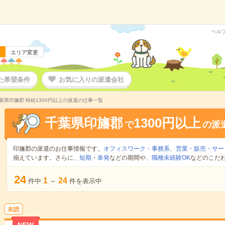
ヘル
エリア変更
た希望条件
お気に入りの派遣会社
葉県印旛郡 時給1300円以上の派遣の仕事一覧
千葉県印旛郡
1300円以上
で
の派
印旛郡の派遣のお仕事情報です。
オフィスワーク・事務系
、
営業・販売・サー
揃えています。さらに、
短期
・
単発
などの期間や、
職種未経験OK
などのこだ
24
1
24
件中
～
件を表示中
未読