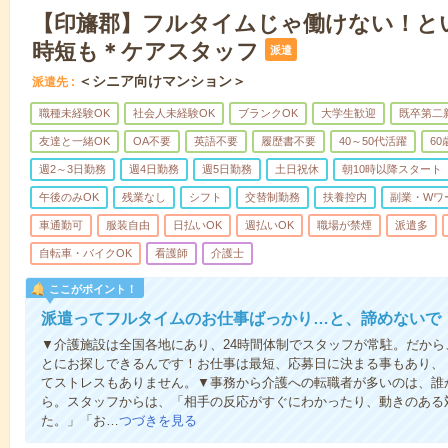
【印旛郡】フルタイムじゃ働けない！と
時短も＊ケアスタッフ
派遣
＜シニア向けマンション＞
派遣先
職種未経験OK
社会人未経験OK
ブランクOK
大学生歓迎
既卒第二
友達と一緒OK
OA不要
英語不要
履歴書不要
40～50代活躍
6
週2～3日勤務
週4日勤務
週5日勤務
土日祝休
朝10時以降スタート
午後のみOK
残業なし
シフト
交替制勤務
扶養控内
副業・Wワ
車通勤可
服装自由
日払いOK
週払いOK
職場が禁煙
派遣多
自転車・バイクOK
看護師
介護士
ここがポイント！
派遣ってフルタイムのお仕事ばっかり…と、諦めないで
▼介護施設は全国各地にあり、24時間体制でスタッフが常駐。だか
とにお探しできるんです！お仕事は最短、応募日に決まる事もあり、
てストレスもありません。▼事務から介護への転職者が多いのは、誰
ら。スタッフからは、「相手の反応がすぐにわかったり、動きのある
た。」「お…
つづきを見る