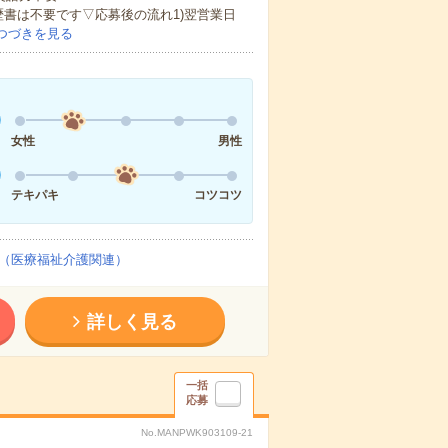
歴書は不要です▽応募後の流れ1)翌営業日
つづきを見る
女性
男性
テキパキ
コツコツ
（医療福祉介護関連）
詳しく見る
一括
応募
No.MANPWK903109-21