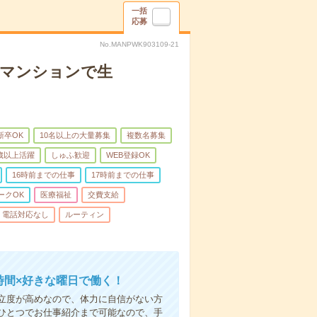
一括
応募
No.MANPWK903109-21
者マンションで生
新卒OK
10名以上の大量募集
複数名募集
0歳以上活躍
しゅふ歓迎
WEB登録OK
16時前までの仕事
17時前までの仕事
ークOK
医療福祉
交費支給
電話対応なし
ルーティン
時間×好きな曜日で働く！
立度が高めなので、体力に自信がない方
ひとつでお仕事紹介まで可能なので、手