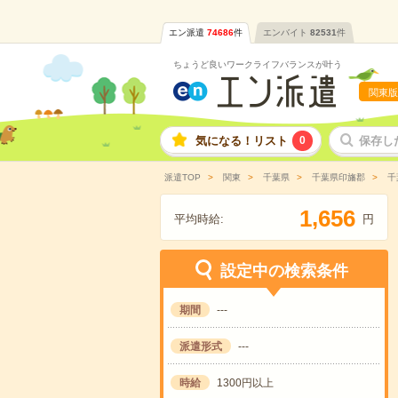
エン派遣
74686
件
エンバイト
82531
件
ちょうど良いワークライフバランスが叶う
関東版
気になる！リスト
0
保存し
派遣TOP
関東
千葉県
千葉県印旛郡
千
,
1
6
5
6
平均時給:
円
設定中の検索条件
期間
---
派遣形式
---
時給
1300円以上