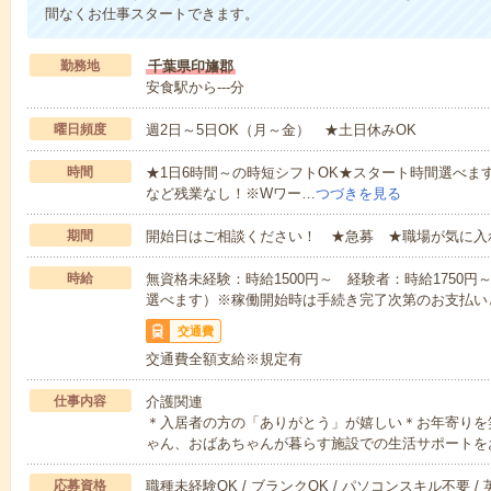
間なくお仕事スタートできます。
勤務地
千葉県印旛郡
安食駅から---分
曜日頻度
週2日～5日OK（月～金） ★土日休みOK
時間
★1日6時間～の時短シフトOK★スタート時間選べます！7:00～1
など残業なし！※Wワー…
つづきを見る
期間
開始日はご相談ください！ ★急募 ★職場が気に入
時給
無資格未経験：時給1500円～ 経験者：時給1750
選べます）※稼働開始時は手続き完了次第のお支払い
交通費
交通費全額支給※規定有
仕事内容
介護関連
＊入居者の方の「ありがとう」が嬉しい＊お年寄りを
ゃん、おばあちゃんが暮らす施設での生活サポートを
応募資格
職種未経験OK / ブランクOK / パソコンスキル不要 /