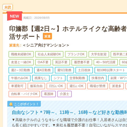
未読
NEW
掲載日
2026/08/05
印旛郡【週2日～】ホテルライクな高齢
活サポート
派遣
＜シニア向けマンション＞
派遣先
職種未経験OK
社会人未経験OK
ブランクOK
大学生歓迎
既卒第二
友達と一緒OK
OA不要
英語不要
履歴書不要
40～50代活躍
6
週2～3日勤務
週4日勤務
週5日勤務
土日祝休
朝10時以降スタート
午後のみOK
残業なし
シフト
交替制勤務
扶養控内
副業・Wワ
車通勤可
服装自由
日払いOK
週払いOK
職場が禁煙
派遣多
自転車・バイクOK
看護師
介護士
ここがポイント！
自由なシフト＊7時～、11時～、16時～など好きな勤務
▼高級ホテルのようなキレイな職場で介護のお仕事！入居者さんは自
も長く続けやすいです。▼来社＆履歴書不要！自宅にいながらスマホ