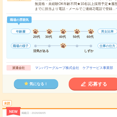
無資格・未経験OK年齢不問★10名以上採用予定★履
までに担当より電話・メールでご連絡2)電話で登録…
職場の雰囲気
年齢層
男女比率
20代
30代
40代
50代
60代
職場の様子
仕事の仕方
活気がある
しずか
マンパワーグループ株式会社 ケアサービス事業部 
派遣会社
応募する
気になる！
未読
NEW
掲載日
2026/08/05