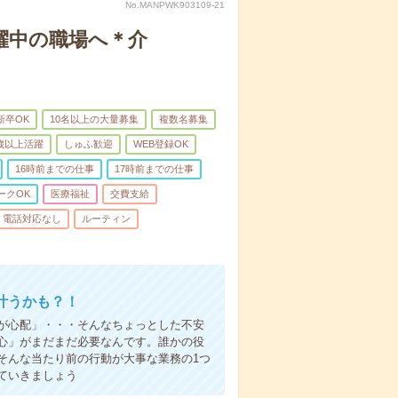
No.MANPWK903109-21
躍中の職場へ＊介
新卒OK
10名以上の大量募集
複数名募集
0歳以上活躍
しゅふ歓迎
WEB登録OK
16時前までの仕事
17時前までの仕事
ークOK
医療福祉
交費支給
電話対応なし
ルーティン
叶うかも？！
事が心配」・・・そんなちょっとした不安
心」がまだまだ必要なんです。誰かの役
そんな当たり前の行動が大事な業務の1つ
ていきましょう