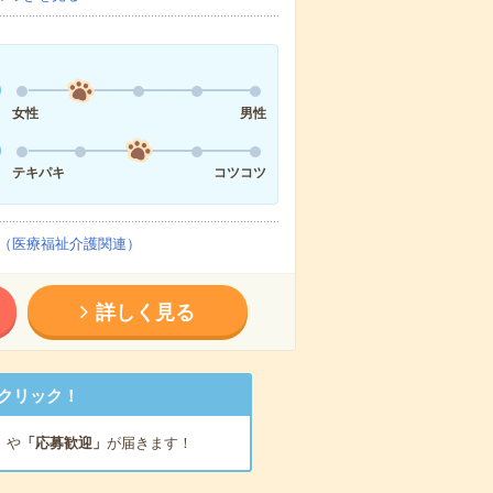
女性
男性
テキパキ
コツコツ
（医療福祉介護関連）
詳しく見る
クリック！
」
や
「応募歓迎」
が届きます！