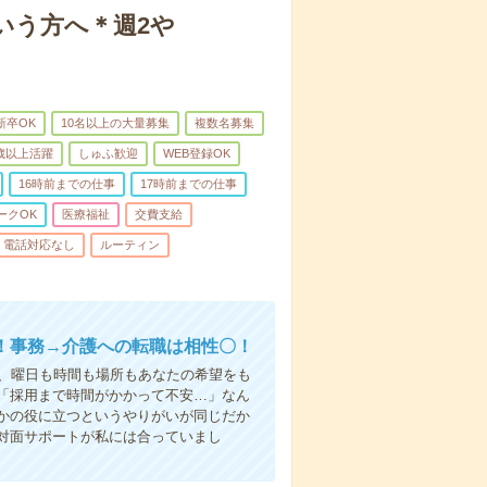
いう方へ＊週2や
新卒OK
10名以上の大量募集
複数名募集
0歳以上活躍
しゅふ歓迎
WEB登録OK
16時前までの仕事
17時前までの仕事
ークOK
医療福祉
交費支給
電話対応なし
ルーティン
！事務→介護への転職は相性〇！
ら、曜日も時間も場所もあなたの希望をも
「採用まで時間がかかって不安…」なん
かの役に立つというやりがいが同じだか
対面サポートが私には合っていまし