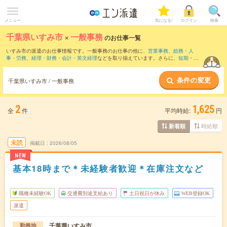
メニュー
気になる!
ログイン
検索
千葉県いすみ市
×
一般事務
のお仕事一覧
いすみ市の派遣のお仕事情報です。一般事務のお仕事の他に、
営業事務
、
総務・人
事・労務
、
経理・財務・会計・英文経理
などを取り揃えています。さらに、
短期
・
単
発
などの期間や、
職種未経験OK
などのこだわり条件で絞り込んでいただけます。職種
辞典：
一般事務のお仕事とは？とは？
条件の変更
千葉県いすみ市 / 一般事務
2
1,625
全
件
平均時給:
円
時給順
新着順
未読
掲載日
2026/08/05
NEW
基本18時まで＊未経験者歓迎＊在庫注文など
職種未経験OK
交通費別途支給あり
土日祝日が休み
WEB登録OK
派遣
千葉県いすみ市
勤務地