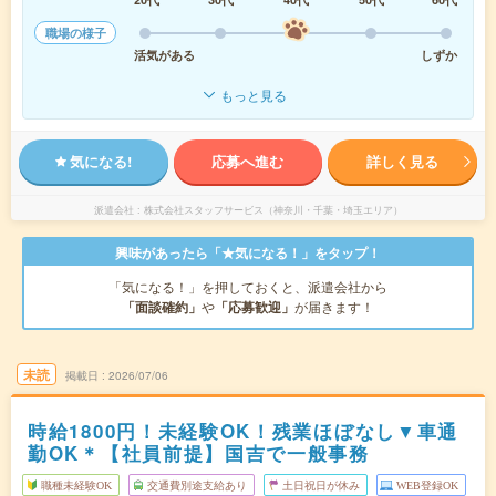
職場の様子
活気がある
しずか
もっと見る
気になる!
応募へ進む
詳しく見る
派遣会社
株式会社スタッフサービス（神奈川・千葉・埼玉エリア）
興味があったら「★気になる！」をタップ！
「気になる！」を押しておくと、派遣会社から
「面談確約」
や
「応募歓迎」
が届きます！
未読
掲載日
2026/07/06
時給1800円！未経験OK！残業ほぼなし▼車通
勤OK＊【社員前提】国吉で一般事務
職種未経験OK
交通費別途支給あり
土日祝日が休み
WEB登録OK