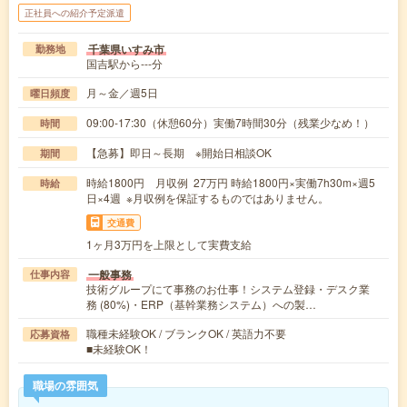
正社員への紹介予定派遣
千葉県いすみ市
勤務地
国吉駅から---分
月～金／週5日
曜日頻度
09:00-17:30（休憩60分）実働7時間30分（残業少なめ！）
時間
【急募】即日～長期 ※開始日相談OK
期間
時給1800円 月収例 27万円 時給1800円×実働7h30m×週5
時給
日×4週 ※月収例を保証するものではありません。
交通費
1ヶ月3万円を上限として実費支給
一般事務
仕事内容
技術グループにて事務のお仕事！システム登録・デスク業
務 (80%)・ERP（基幹業務システム）への製…
職種未経験OK / ブランクOK / 英語力不要
応募資格
■未経験OK！
職場の雰囲気