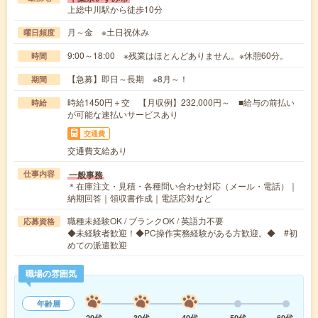
上総中川駅から徒歩10分
月～金 ※土日祝休み
曜日頻度
9:00～18:00 ※残業はほとんどありません。※休憩60分。
時間
【急募】即日～長期 ※8月～！
期間
時給1450円＋交 【月収例】232,000円～ ■給与の前払い
時給
が可能な速払いサービスあり
交通費
交通費支給あり
一般事務
仕事内容
＊在庫注文・見積・各種問い合わせ対応（メール・電話）｜
納期回答｜領収書作成｜電話応対など
職種未経験OK / ブランクOK / 英語力不要
応募資格
◆未経験者歓迎！◆PC操作実務経験がある方歓迎。◆ #初
めての派遣歓迎
職場の雰囲気
年齢層
20代
30代
40代
50代
60代