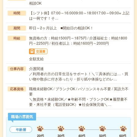
相談OK
【シフト例】07:00～16:0009:00～18:0017:00～09:00※ 上記
時間
は一例です！そ…
即日～2ヶ月以上 ■開始日の相談OK！
期間
無資格の方：時給1500円～1875円 / 介護福祉士：時給1800
時給
円～2250円 / 初任者以上：時給1600円～2000円
交通費
全額支給
介護関連
仕事内容
／利用者の方の日常生活をサポート！＼▽具体的には…・買
い物や散歩に付き添ったり・折り紙や体操などのレ…
職種未経験OK / ブランクOK / パソコンスキル不要 / 英語力不
応募資格
要
＼無資格＊未経験OK／★年齢不問・ブランクOK★履歴書不
要・来社不要（電話登録OK）★社会保険完備＼…
職場の雰囲気
年齢層
20代
30代
40代
50代
60代