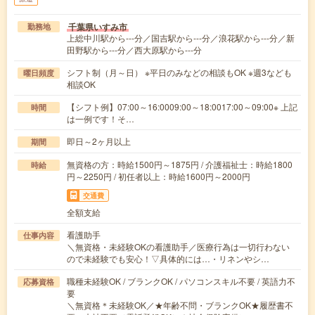
千葉県いすみ市
勤務地
上総中川駅から---分／国吉駅から---分／浪花駅から---分／新
田野駅から---分／西大原駅から---分
シフト制（月～日） ※平日のみなどの相談もOK ※週3なども
曜日頻度
相談OK
【シフト例】07:00～16:0009:00～18:0017:00～09:00※ 上記
時間
は一例です！そ…
即日～2ヶ月以上
期間
無資格の方：時給1500円～1875円 / 介護福祉士：時給1800
時給
円～2250円 / 初任者以上：時給1600円～2000円
交通費
全額支給
看護助手
仕事内容
＼無資格・未経験OKの看護助手／医療行為は一切行わない
ので未経験でも安心！▽具体的には…・リネンやシ…
職種未経験OK / ブランクOK / パソコンスキル不要 / 英語力不
応募資格
要
＼無資格＊未経験OK／★年齢不問・ブランクOK★履歴書不