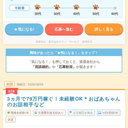
年齢層
20代
30代
40代
50代
60代
気になる!
応募へ進む
詳しく見る
派遣会社
株式会社テクノ・サービス 採用担当
興味があったら「★気になる！」をタップ！
「気になる！」を押しておくと、派遣会社から
「面談確約」
や
「応募歓迎」
が届きます！
未読
掲載日
2026/08/05
NEW
3ヵ月で79万円稼ぐ！未経験OK＊おばあちゃん
のお話相手など
職種未経験OK
交通費別途支給あり
土日祝日が休み
WEB登録OK
派遣