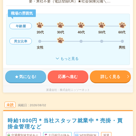
要・来社不要（電話登録OK）★社会保険完備＼…
職場の雰囲気
年齢層
20代
30代
40代
50代
60代
男女比率
女性
男性
もっと見る
気になる!
応募へ進む
詳しく見る
派遣会社
株式会社ニッソーネット
未読
掲載日
2026/08/02
時給1800円＊当社スタッフ就業中＊売掛・買
掛金管理など
交通費別途支給あり
土日祝日が休み
WEB登録OK
派遣