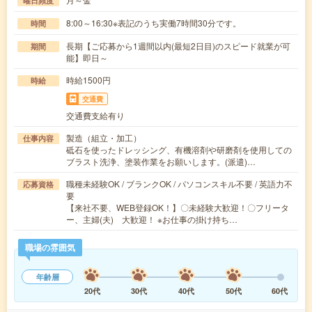
曜日頻度
8:00～16:30※表記のうち実働7時間30分です。
時間
長期【ご応募から1週間以内(最短2日目)のスピード就業が可
期間
能】即日～
時給1500円
時給
交通費
交通費支給有り
製造（組立・加工）
仕事内容
砥石を使ったドレッシング、有機溶剤や研磨剤を使用しての
ブラスト洗浄、塗装作業をお願いします。(派遣)…
職種未経験OK / ブランクOK / パソコンスキル不要 / 英語力不
応募資格
要
【来社不要、WEB登録OK！】〇未経験大歓迎！〇フリータ
ー、主婦(夫) 大歓迎！ ※お仕事の掛け持ち…
職場の雰囲気
年齢層
20代
30代
40代
50代
60代