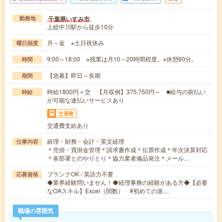
千葉県いすみ市
勤務地
上総中川駅から徒歩10分
月～金 ※土日祝休み
曜日頻度
9:00～18:00 ※残業は月10～20時間程度。※休憩60分。
時間
【急募】即日～長期
期間
時給1800円＋交 【月収例】375,750円～ ■給与の前払い
時給
が可能な速払いサービスあり
交通費
交通費支給あり
経理・財務・会計・英文経理
仕事内容
＊売掛・買掛金管理＊請求書作成＊伝票作成＊年次決算対応
＊各部署とのやりとり＊協力業者備品発注＊メール…
ブランクOK / 英語力不要
応募資格
◆業界経験問いません！◆経理事務の経験がある方◆【必要
なOAスキル】Excel（関数） #初めての派…
職場の雰囲気