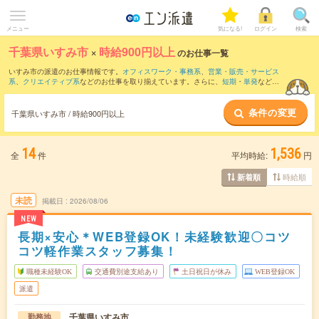
メニュー
気になる!
ログイン
検索
千葉県いすみ市
×
時給900円以上
のお仕事一覧
いすみ市の派遣のお仕事情報です。
オフィスワーク・事務系
、
営業・販売・サービス
系
、
クリエイティブ系
などのお仕事を取り揃えています。さらに、
短期
・
単発
などの
期間や、
職種未経験OK
などのこだわり条件で絞り込んでいただけます。
条件の変更
時給
1150円以上
・
1800円以上
の求人はこちら
千葉県いすみ市 / 時給900円以上
当サイトでは法令を遵守し、最低賃金以上の求人のみを掲載しています。
14
1,536
全
件
平均時給:
円
時給順
新着順
未読
掲載日
2026/08/06
NEW
長期×安心＊WEB登録OK！未経験歓迎〇コツ
コツ軽作業スタッフ募集！
職種未経験OK
交通費別途支給あり
土日祝日が休み
WEB登録OK
派遣
千葉県いすみ市
勤務地