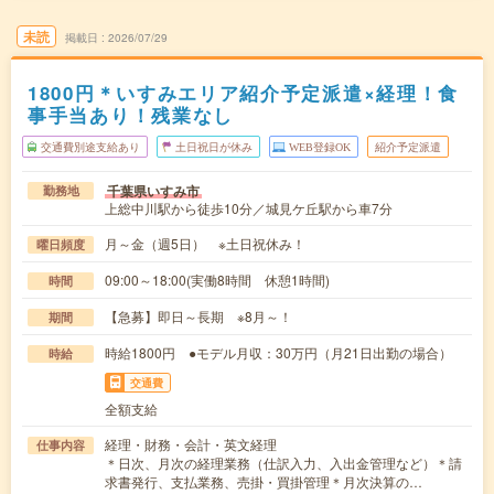
未読
掲載日
2026/07/29
1800円＊いすみエリア紹介予定派遣×経理！食
事手当あり！残業なし
交通費別途支給あり
土日祝日が休み
WEB登録OK
紹介予定派遣
千葉県いすみ市
勤務地
上総中川駅から徒歩10分／城見ケ丘駅から車7分
月～金（週5日） ※土日祝休み！
曜日頻度
09:00～18:00(実働8時間 休憩1時間)
時間
【急募】即日～長期 ※8月～！
期間
時給1800円 ●モデル月収：30万円（月21日出勤の場合）
時給
交通費
全額支給
経理・財務・会計・英文経理
仕事内容
＊日次、月次の経理業務（仕訳入力、入出金管理など）＊請
求書発行、支払業務、売掛・買掛管理＊月次決算の…