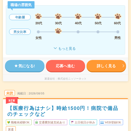
職場の雰囲気
年齢層
20代
30代
40代
50代
60代
男女比率
女性
男性
もっと見る
気になる!
応募へ進む
詳しく見る
派遣会社
株式会社ニッソーネット
未読
掲載日
2026/08/05
NEW
【医療行為はナシ】時給1500円！病院で備品
のチェックなど
職種未経験OK
交通費別途支給あり
土日祝日が休み
WEB登録OK
派遣