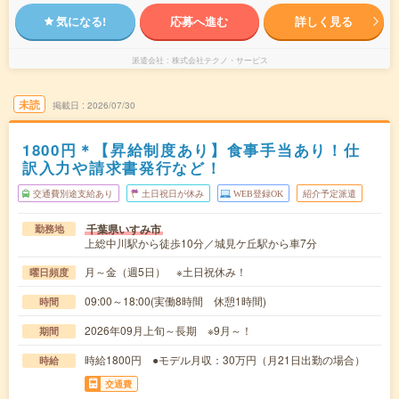
気になる!
応募へ進む
詳しく見る
派遣会社
株式会社テクノ・サービス
未読
掲載日
2026/07/30
1800円＊【昇給制度あり】食事手当あり！仕
訳入力や請求書発行など！
交通費別途支給あり
土日祝日が休み
WEB登録OK
紹介予定派遣
千葉県いすみ市
勤務地
上総中川駅から徒歩10分／城見ケ丘駅から車7分
月～金（週5日） ※土日祝休み！
曜日頻度
09:00～18:00(実働8時間 休憩1時間)
時間
2026年09月上旬～長期 ※9月～！
期間
時給1800円 ●モデル月収：30万円（月21日出勤の場合）
時給
交通費