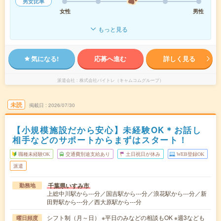
男女比率
女性
男性
もっと見る
気になる!
応募へ進む
詳しく見る
派遣会社
株式会社バイトレ（キャムコムグループ）
未読
掲載日
2026/07/30
【小規模施設だから安心】未経験OK＊お話し
相手などのサポートからまずはスタート！
職種未経験OK
交通費別途支給あり
土日祝日が休み
WEB登録OK
派遣
千葉県いすみ市
勤務地
上総中川駅から---分／国吉駅から---分／浪花駅から---分／新
田野駅から---分／西大原駅から---分
シフト制（月～日） ※平日のみなどの相談もOK ※週3なども
曜日頻度