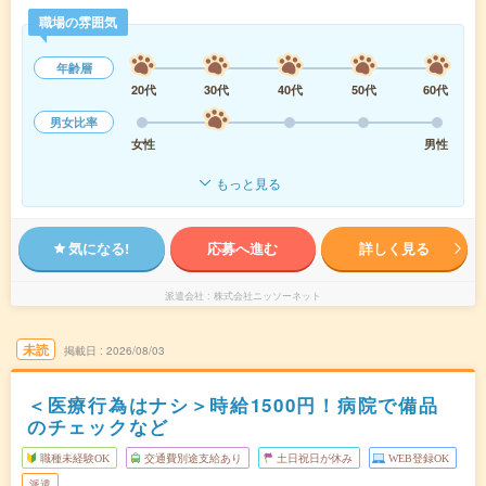
職場の雰囲気
年齢層
20代
30代
40代
50代
60代
男女比率
女性
男性
もっと見る
気になる!
応募へ進む
詳しく見る
派遣会社
株式会社ニッソーネット
未読
掲載日
2026/08/03
＜医療行為はナシ＞時給1500円！病院で備品
のチェックなど
職種未経験OK
交通費別途支給あり
土日祝日が休み
WEB登録OK
派遣