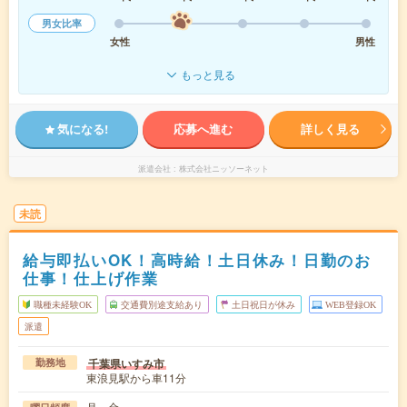
男女比率
女性
男性
もっと見る
気になる!
応募へ進む
詳しく見る
派遣会社
株式会社ニッソーネット
未読
給与即払いOK！高時給！土日休み！日勤のお
仕事！仕上げ作業
職種未経験OK
交通費別途支給あり
土日祝日が休み
WEB登録OK
派遣
千葉県いすみ市
勤務地
東浪見駅から車11分
月～金