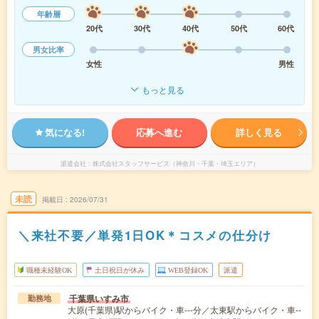
年齢層
20代
30代
40代
50代
60代
男女比率
女性
男性
もっと見る
気になる!
応募へ進む
詳しく見る
派遣会社
株式会社スタッフサービス（神奈川・千葉・埼玉エリア）
未読
掲載日
2026/07/31
＼来社不要／単発1日OK＊コスメの仕分け
職種未経験OK
土日祝日が休み
WEB登録OK
派遣
千葉県いすみ市
勤務地
大原(千葉県)駅からバイク・車---分／太東駅からバイク・車--