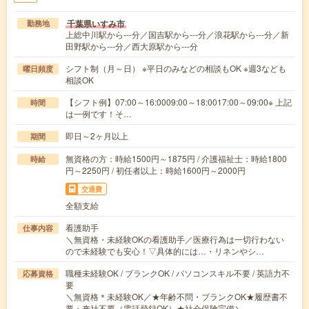
千葉県いすみ市
勤務地
上総中川駅から---分／国吉駅から---分／浪花駅から---分／新
田野駅から---分／西大原駅から---分
シフト制（月～日） ※平日のみなどの相談もOK ※週3なども
曜日頻度
相談OK
【シフト例】07:00～16:0009:00～18:0017:00～09:00※ 上記
時間
は一例です！そ…
即日～2ヶ月以上
期間
無資格の方：時給1500円～1875円 / 介護福祉士：時給1800
時給
円～2250円 / 初任者以上：時給1600円～2000円
交通費
全額支給
看護助手
仕事内容
＼無資格・未経験OKの看護助手／医療行為は一切行わない
ので未経験でも安心！▽具体的には…・リネンやシ…
職種未経験OK / ブランクOK / パソコンスキル不要 / 英語力不
応募資格
要
＼無資格＊未経験OK／★年齢不問・ブランクOK★履歴書不
要・来社不要（電話登録OK）★社会保険完備＼…