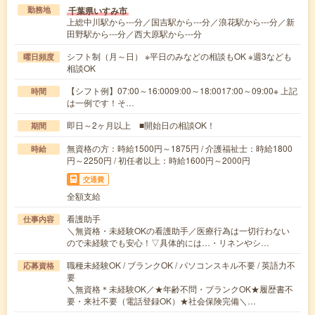
千葉県いすみ市
勤務地
上総中川駅から---分／国吉駅から---分／浪花駅から---分／新
田野駅から---分／西大原駅から---分
シフト制（月～日） ※平日のみなどの相談もOK ※週3なども
曜日頻度
相談OK
【シフト例】07:00～16:0009:00～18:0017:00～09:00※ 上記
時間
は一例です！そ…
即日～2ヶ月以上 ■開始日の相談OK！
期間
無資格の方：時給1500円～1875円 / 介護福祉士：時給1800
時給
円～2250円 / 初任者以上：時給1600円～2000円
交通費
全額支給
看護助手
仕事内容
＼無資格・未経験OKの看護助手／医療行為は一切行わない
ので未経験でも安心！▽具体的には…・リネンやシ…
職種未経験OK / ブランクOK / パソコンスキル不要 / 英語力不
応募資格
要
＼無資格＊未経験OK／★年齢不問・ブランクOK★履歴書不
要・来社不要（電話登録OK）★社会保険完備＼…