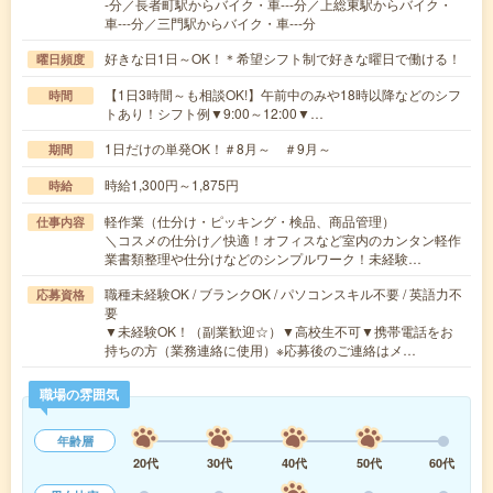
-分／長者町駅からバイク・車---分／上総東駅からバイク・
車---分／三門駅からバイク・車---分
好きな日1日～OK！＊希望シフト制で好きな曜日で働ける！
曜日頻度
【1日3時間～も相談OK!】午前中のみや18時以降などのシフ
時間
トあり！シフト例▼9:00～12:00▼…
1日だけの単発OK！＃8月～ ＃9月～
期間
時給1,300円～1,875円
時給
軽作業（仕分け・ピッキング・検品、商品管理）
仕事内容
＼コスメの仕分け／快適！オフィスなど室内のカンタン軽作
業書類整理や仕分けなどのシンプルワーク！未経験…
職種未経験OK / ブランクOK / パソコンスキル不要 / 英語力不
応募資格
要
▼未経験OK！（副業歓迎☆）▼高校生不可▼携帯電話をお
持ちの方（業務連絡に使用）※応募後のご連絡はメ…
職場の雰囲気
年齢層
20代
30代
40代
50代
60代