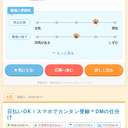
職場の雰囲気
男女比率
女性
男性
職場の様子
活気がある
しずか
もっと見る
気になる!
応募へ進む
詳しく見る
派遣会社
株式会社リクルートスタッフィング
未読
掲載日
2026/06/17
日払いOK！スマホでカンタン登録＊DMの仕分
け
職種未経験OK
交通費別途支給あり
土日祝日が休み
WEB登録OK