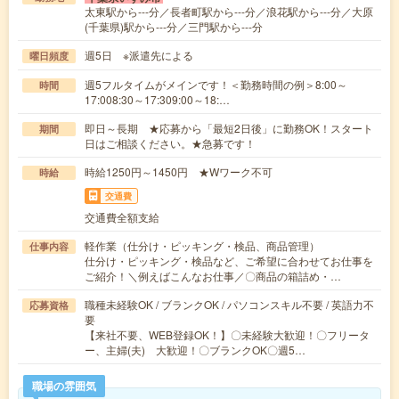
太東駅から---分／長者町駅から---分／浪花駅から---分／大原
(千葉県)駅から---分／三門駅から---分
週5日 ※派遣先による
曜日頻度
週5フルタイムがメインです！＜勤務時間の例＞8:00～
時間
17:008:30～17:309:00～18:…
即日～長期 ★応募から「最短2日後」に勤務OK！スタート
期間
日はご相談ください。★急募です！
時給1250円～1450円 ★Wワーク不可
時給
交通費
交通費全額支給
軽作業（仕分け・ピッキング・検品、商品管理）
仕事内容
仕分け・ピッキング・検品など、ご希望に合わせてお仕事を
ご紹介！＼例えばこんなお仕事／〇商品の箱詰め・…
職種未経験OK / ブランクOK / パソコンスキル不要 / 英語力不
応募資格
要
【来社不要、WEB登録OK！】〇未経験大歓迎！〇フリータ
ー、主婦(夫) 大歓迎！〇ブランクOK〇週5…
職場の雰囲気