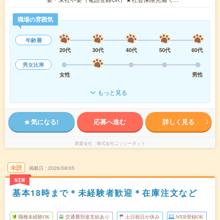
職場の雰囲気
年齢層
20代
30代
40代
50代
60代
男女比率
女性
男性
もっと見る
気になる!
応募へ進む
詳しく見る
派遣会社
株式会社ニッソーネット
未読
掲載日
2026/08/05
NEW
基本18時まで＊未経験者歓迎＊在庫注文など
職種未経験OK
交通費別途支給あり
土日祝日が休み
WEB登録OK