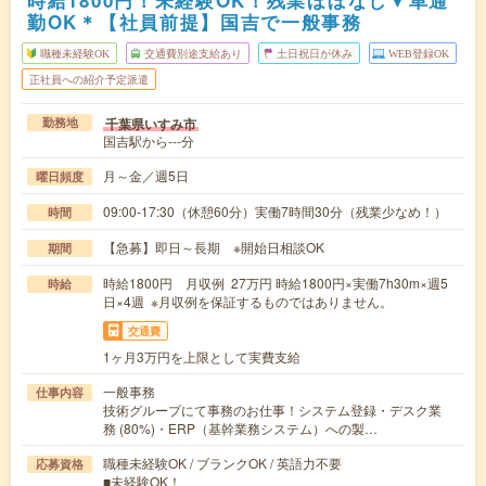
時給1800円！未経験OK！残業ほぼなし▼車通
勤OK＊【社員前提】国吉で一般事務
職種未経験OK
交通費別途支給あり
土日祝日が休み
WEB登録OK
正社員への紹介予定派遣
千葉県いすみ市
勤務地
国吉駅から---分
月～金／週5日
曜日頻度
09:00-17:30（休憩60分）実働7時間30分（残業少なめ！）
時間
【急募】即日～長期 ※開始日相談OK
期間
時給1800円 月収例 27万円 時給1800円×実働7h30m×週5
時給
日×4週 ※月収例を保証するものではありません。
交通費
1ヶ月3万円を上限として実費支給
一般事務
仕事内容
技術グループにて事務のお仕事！システム登録・デスク業
務 (80%)・ERP（基幹業務システム）への製…
職種未経験OK / ブランクOK / 英語力不要
応募資格
■未経験OK！