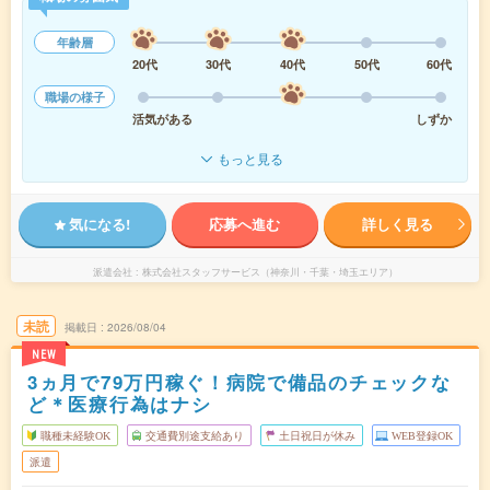
年齢層
20代
30代
40代
50代
60代
職場の様子
活気がある
しずか
もっと見る
気になる!
応募へ進む
詳しく見る
派遣会社
株式会社スタッフサービス（神奈川・千葉・埼玉エリア）
未読
掲載日
2026/08/04
NEW
3ヵ月で79万円稼ぐ！病院で備品のチェックな
ど＊医療行為はナシ
職種未経験OK
交通費別途支給あり
土日祝日が休み
WEB登録OK
派遣