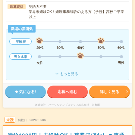
英語力不要
応募資格
業界未経験OK！経理事務経験のある方【学歴】高校ご卒業
以上
職場の雰囲気
年齢層
20代
30代
40代
50代
60代
男女比率
女性
男性
もっと見る
気になる!
応募へ進む
詳しく見る
派遣会社
パーソルテンプスタッフ株式会社 首都圏
未読
掲載日
2026/07/06