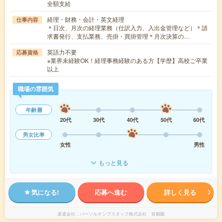
全額支給
経理・財務・会計・英文経理
仕事内容
＊日次、月次の経理業務（仕訳入力、入出金管理など）＊請
求書発行、支払業務、売掛・買掛管理＊月次決算の…
英語力不要
応募資格
※業界未経験OK！経理事務経験のある方【学歴】高校ご卒業
以上
職場の雰囲気
年齢層
20代
30代
40代
50代
60代
男女比率
女性
男性
もっと見る
気になる!
応募へ進む
詳しく見る
派遣会社
パーソルテンプスタッフ株式会社 首都圏