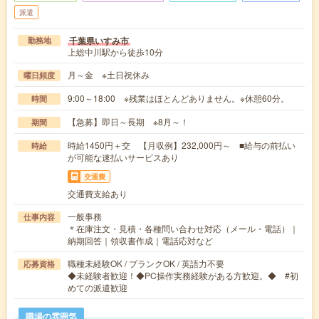
派遣
千葉県いすみ市
勤務地
上総中川駅から徒歩10分
月～金 ※土日祝休み
曜日頻度
9:00～18:00 ※残業はほとんどありません。※休憩60分。
時間
【急募】即日～長期 ※8月～！
期間
時給1450円＋交 【月収例】232,000円～ ■給与の前払い
時給
が可能な速払いサービスあり
交通費
交通費支給あり
一般事務
仕事内容
＊在庫注文・見積・各種問い合わせ対応（メール・電話）｜
納期回答｜領収書作成｜電話応対など
職種未経験OK / ブランクOK / 英語力不要
応募資格
◆未経験者歓迎！◆PC操作実務経験がある方歓迎。◆ #初
めての派遣歓迎
職場の雰囲気