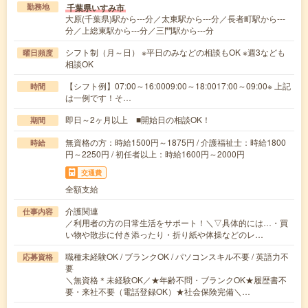
千葉県いすみ市
勤務地
大原(千葉県)駅から---分／太東駅から---分／長者町駅から---
分／上総東駅から---分／三門駅から---分
シフト制（月～日） ※平日のみなどの相談もOK ※週3なども
曜日頻度
相談OK
【シフト例】07:00～16:0009:00～18:0017:00～09:00※ 上記
時間
は一例です！そ…
即日～2ヶ月以上 ■開始日の相談OK！
期間
無資格の方：時給1500円～1875円 / 介護福祉士：時給1800
時給
円～2250円 / 初任者以上：時給1600円～2000円
交通費
全額支給
介護関連
仕事内容
／利用者の方の日常生活をサポート！＼▽具体的には…・買
い物や散歩に付き添ったり・折り紙や体操などのレ…
職種未経験OK / ブランクOK / パソコンスキル不要 / 英語力不
応募資格
要
＼無資格＊未経験OK／★年齢不問・ブランクOK★履歴書不
要・来社不要（電話登録OK）★社会保険完備＼…