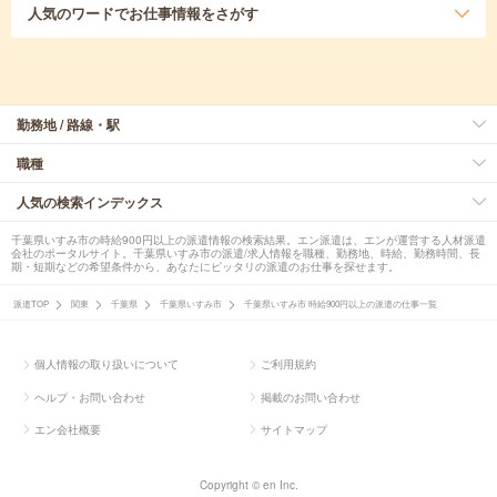
人気のワード
でお仕事情報をさがす
勤務地 / 路線・駅
職種
人気の検索インデックス
千葉県いすみ市の時給900円以上の派遣情報の検索結果。エン派遣は、エンが運営する人材派遣
会社のポータルサイト。千葉県いすみ市の派遣/求人情報を職種、勤務地、時給、勤務時間、長
期・短期などの希望条件から、あなたにピッタリの派遣のお仕事を探せます。
派遣TOP
関東
千葉県
千葉県いすみ市
千葉県いすみ市 時給900円以上の派遣の仕事一覧
個人情報の取り扱いについて
ご利用規約
ヘルプ・お問い合わせ
掲載のお問い合わせ
エン会社概要
サイトマップ
Copyright © en Inc.