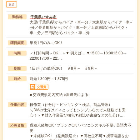
派遣
千葉県いすみ市
勤務地
大原(千葉県)駅からバイク・車---分／太東駅からバイク・車--
-分／長者町駅からバイク・車---分／上総東駅からバイク・
車---分／三門駅からバイク・車---分
単発1日のみ～OK！
曜日頻度
＜1日3時間～OK！＞▼ 例えば… ▼15:00～18:0015:00～
時間
22:0017:00～22:…
1日だけの単発OK！ ＃8月～ ＃9月～
期間
時給1,300円～1,875円
時給
交通費
■ 交通費規定内支給 ※派遣先による
軽作業（仕分け・ピッキング・検品、商品管理）
仕事内容
＼DMの仕分け／＜とってもシンプルなので未経験でも安
心！＞▼封入作業及び梱包▼雑誌や書籍などの仕分け…
職種未経験OK / ブランクOK / パソコンスキル不要 / 英語力不
応募資格
要
▼未経験OK！（副業歓迎☆）▼高校生不可▼携帯電話をお