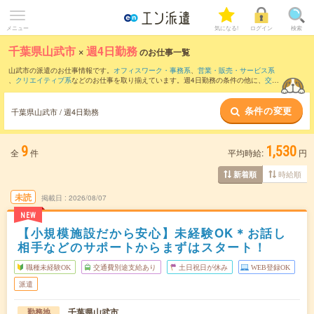
メニュー
気になる!
ログイン
検索
千葉県山武市
×
週4日勤務
のお仕事一覧
山武市の派遣のお仕事情報です。
オフィスワーク・事務系
、
営業・販売・サービス系
、
クリエイティブ系
などのお仕事を取り揃えています。週4日勤務の条件の他に、
交通
費別途支給あり
、
職種未経験OK
、
友だちと一緒の応募OK
などのこだわり条件も取り
揃えています。
条件の変更
千葉県山武市 / 週4日勤務
9
1,530
全
件
平均時給:
円
時給順
新着順
未読
掲載日
2026/08/07
NEW
【小規模施設だから安心】未経験OK＊お話し
相手などのサポートからまずはスタート！
職種未経験OK
交通費別途支給あり
土日祝日が休み
WEB登録OK
派遣
千葉県山武市
勤務地