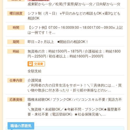
成東駅から---分／松尾(千葉県)駅から---分／日向駅から---分
シフト制（月～日） ※平日のみなどの相談もOK ※週3なども
曜日頻度
相談OK
【シフト例】07:00～16:0009:00～18:0017:00～09:00※ 上記
時間
は一例です！そ…
即日～2ヶ月以上 ■開始日の相談OK！
期間
無資格の方：時給1500円～1875円 / 介護福祉士：時給1800
時給
円～2250円 / 初任者以上：時給1600円～2000円
交通費
全額支給
介護関連
仕事内容
／利用者の方の日常生活をサポート！＼▽具体的には…・買
い物や散歩に付き添ったり・折り紙や体操などのレ…
職種未経験OK / ブランクOK / パソコンスキル不要 / 英語力不
応募資格
要
＼無資格＊未経験OK／★年齢不問・ブランクOK★履歴書不
要・来社不要（電話登録OK）★社会保険完備＼…
職場の雰囲気