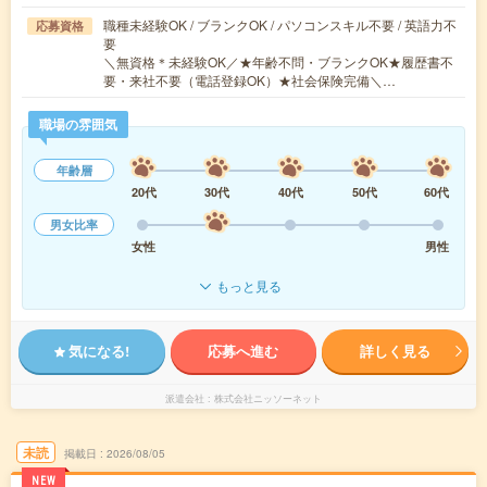
職種未経験OK / ブランクOK / パソコンスキル不要 / 英語力不
応募資格
要
＼無資格＊未経験OK／★年齢不問・ブランクOK★履歴書不
要・来社不要（電話登録OK）★社会保険完備＼…
職場の雰囲気
年齢層
20代
30代
40代
50代
60代
男女比率
女性
男性
もっと見る
気になる!
応募へ進む
詳しく見る
派遣会社
株式会社ニッソーネット
未読
掲載日
2026/08/05
NEW