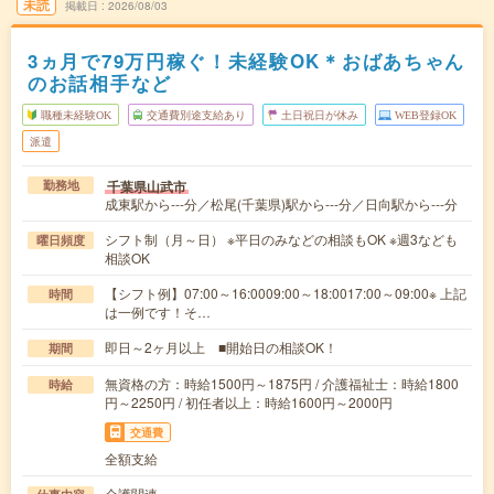
未読
掲載日
2026/08/03
3ヵ月で79万円稼ぐ！未経験OK＊おばあちゃん
のお話相手など
職種未経験OK
交通費別途支給あり
土日祝日が休み
WEB登録OK
派遣
千葉県山武市
勤務地
成東駅から---分／松尾(千葉県)駅から---分／日向駅から---分
シフト制（月～日） ※平日のみなどの相談もOK ※週3なども
曜日頻度
相談OK
【シフト例】07:00～16:0009:00～18:0017:00～09:00※ 上記
時間
は一例です！そ…
即日～2ヶ月以上 ■開始日の相談OK！
期間
無資格の方：時給1500円～1875円 / 介護福祉士：時給1800
時給
円～2250円 / 初任者以上：時給1600円～2000円
交通費
全額支給
介護関連