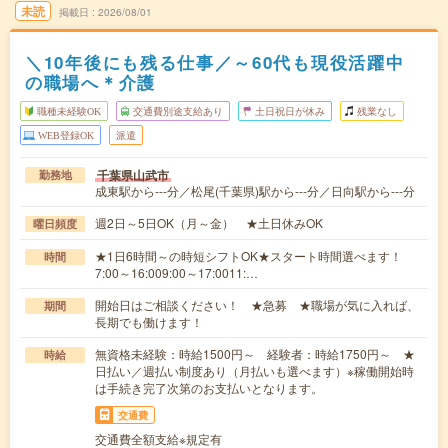
未読
掲載日
2026/08/01
＼10年後にも残る仕事／～60代も現役活躍中
の職場へ＊介護
職種未経験OK
交通費別途支給あり
土日祝日が休み
残業なし
WEB登録OK
派遣
千葉県山武市
勤務地
成東駅から---分／松尾(千葉県)駅から---分／日向駅から---分
週2日～5日OK（月～金） ★土日休みOK
曜日頻度
★1日6時間～の時短シフトOK★スタート時間選べます！
時間
7:00～16:009:00～17:0011:…
開始日はご相談ください！ ★急募 ★職場が気に入れば、
期間
長期でも働けます！
無資格未経験：時給1500円～ 経験者：時給1750円～ ★
時給
日払い／週払い制度あり（月払いも選べます）※稼働開始時
は手続き完了次第のお支払いとなります。
交通費
交通費全額支給※規定有