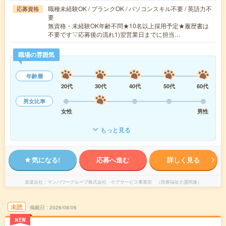
職種未経験OK / ブランクOK / パソコンスキル不要 / 英語力不
応募資格
要
無資格・未経験OK年齢不問★10名以上採用予定★履歴書は
不要です▽応募後の流れ1)翌営業日までに担当…
職場の雰囲気
年齢層
20代
30代
40代
50代
60代
男女比率
女性
男性
もっと見る
気になる!
応募へ進む
詳しく見る
派遣会社
マンパワーグループ株式会社 ケアサービス事業部 （医療福祉介護関連）
未読
掲載日
2026/08/06
NEW