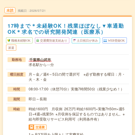
未読
掲載日
2026/07/21
17時まで＊未経験OK！残業ほぼなし▼車通勤
OK＊求名での研究開発関連（医療系）
職種未経験OK
交通費別途支給あり
土日祝日が休み
WEB登録OK
派遣
千葉県山武市
勤務地
求名駅から---分
月～金／週4～5日の間で選択可 ※必ず勤務する曜日：月・
曜日頻度
火・木・金
08:00-17:00（休憩70分）実働7時間50分（残業少なめ！）
時間
即日～長期
期間
時給1600円 月収例 26万円 時給1600円×実働7h50m×週5
時給
日×4週+残業5h ※月収例を保証するものではありません。※
給与即受取りサービス利用可（利用条件有）
交通費
1ヶ月3万円を上限として実費支給