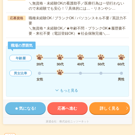
＼無資格・未経験OKの看護助手／医療行為は一切行わない
ので未経験でも安心！▽具体的には…・リネンやシ…
職種未経験OK / ブランクOK / パソコンスキル不要 / 英語力不
応募資格
要
＼無資格＊未経験OK／★年齢不問・ブランクOK★履歴書不
要・来社不要（電話登録OK）★社会保険完備＼…
職場の雰囲気
年齢層
20代
30代
40代
50代
60代
男女比率
女性
男性
もっと見る
気になる!
応募へ進む
詳しく見る
派遣会社
株式会社ニッソーネット