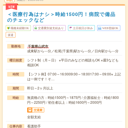
NEW
＜医療行為はナシ＞時給1500円！病院で備品
のチェックなど
職種未経験OK
交通費別途支給あり
土日祝日が休み
WEB登録OK
派遣
千葉県山武市
勤務地
成東駅から---分／松尾(千葉県)駅から---分／日向駅から---分
シフト制（月～日） ※平日のみなどの相談もOK ※週3なども
曜日頻度
相談OK
【シフト例】07:00～16:0009:00～18:0017:00～09:00※ 上記
時間
は一例です！そ…
即日～2ヶ月以上
期間
無資格の方：時給1500円～1875円 / 介護福祉士：時給1800
時給
円～2250円 / 初任者以上：時給1600円～2000円
交通費
全額支給
看護助手
仕事内容