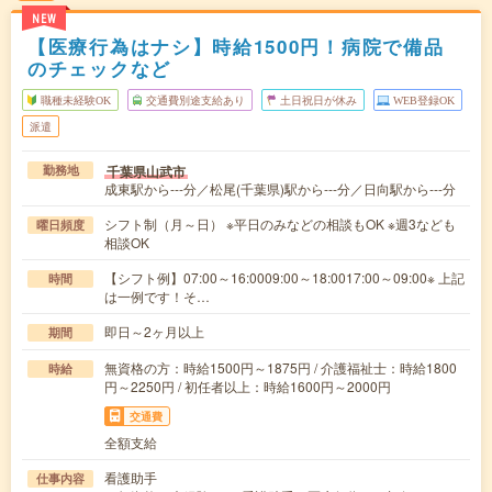
NEW
【医療行為はナシ】時給1500円！病院で備品
のチェックなど
職種未経験OK
交通費別途支給あり
土日祝日が休み
WEB登録OK
派遣
千葉県山武市
勤務地
成東駅から---分／松尾(千葉県)駅から---分／日向駅から---分
シフト制（月～日） ※平日のみなどの相談もOK ※週3なども
曜日頻度
相談OK
【シフト例】07:00～16:0009:00～18:0017:00～09:00※ 上記
時間
は一例です！そ…
即日～2ヶ月以上
期間
無資格の方：時給1500円～1875円 / 介護福祉士：時給1800
時給
円～2250円 / 初任者以上：時給1600円～2000円
交通費
全額支給
看護助手
仕事内容