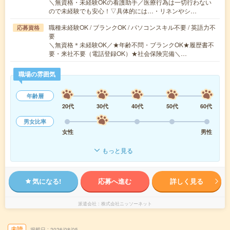
＼無資格・未経験OKの看護助手／医療行為は一切行わない
ので未経験でも安心！▽具体的には…・リネンやシ…
職種未経験OK / ブランクOK / パソコンスキル不要 / 英語力不
応募資格
要
＼無資格＊未経験OK／★年齢不問・ブランクOK★履歴書不
要・来社不要（電話登録OK）★社会保険完備＼…
職場の雰囲気
年齢層
20代
30代
40代
50代
60代
男女比率
女性
男性
もっと見る
気になる!
応募へ進む
詳しく見る
派遣会社
株式会社ニッソーネット
未読
掲載日
2026/08/05