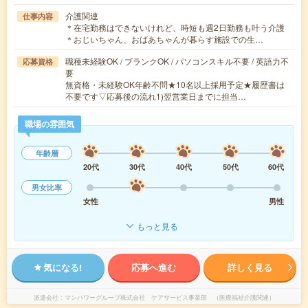
介護関連
仕事内容
＊在宅勤務はできないけれど、時短も週2日勤務も叶う介護
＊おじいちゃん、おばあちゃんが暮らす施設での生…
職種未経験OK / ブランクOK / パソコンスキル不要 / 英語力不
応募資格
要
無資格・未経験OK年齢不問★10名以上採用予定★履歴書は
不要です▽応募後の流れ1)翌営業日までに担当…
職場の雰囲気
年齢層
20代
30代
40代
50代
60代
男女比率
女性
男性
もっと見る
気になる!
応募へ進む
詳しく見る
派遣会社
マンパワーグループ株式会社 ケアサービス事業部 （医療福祉介護関連）