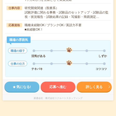
研究開発関連（医療系）
仕事内容
試験評価に関わる事務・試験品のセットアップ・試験品の監
視・状況報告・試験結果の記録・写撮影・簡易測定…
職種未経験OK / ブランクOK / 英語力不要
応募資格
■未経験OK！
職場の雰囲気
職場の様子
活気がある
しずか
仕事の仕方
テキパキ
コツコツ
気になる!
応募へ進む
詳しく見る
派遣会社
株式会社リクルートスタッフィング