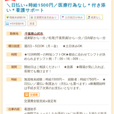
＼日払い×時給1500円／医療行為なし＊付き添
い＊看護サポート
職種未経験OK
交通費別途支給あり
土日祝日が休み
残業なし
WEB登録OK
派遣
千葉県山武市
勤務地
成東駅から---分／松尾(千葉県)駅から---分／日向駅から---分
週2日～5日OK（月～金） ★土日休みOK
曜日頻度
★1日6時間～の時短シフトOK★都合に合わせてシフトが決
時間
められますシフト例：7：00～16：009：…
開始日はご相談ください！ ★急募 ★職場が気に入れば、
期間
長期でも働けます！
無資格未経験：時給1500円～ 経験者：時給1750円～ ★
時給
日払い／週払い制度あり（月払いも選べます）※稼働開始時
は手続き完了次第のお支払いとなります。
交通費
交通費全額支給※規定有
看護助手
仕事内容
≪病院でちょっとしたお手伝い≫〇お手洗い・入浴など生活