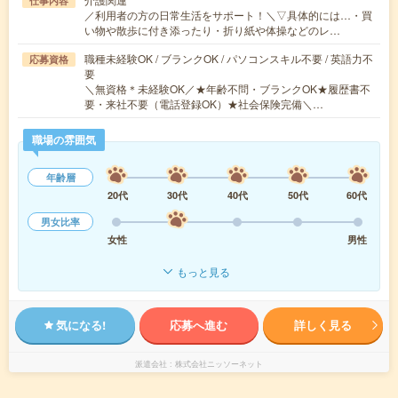
仕事内容
／利用者の方の日常生活をサポート！＼▽具体的には…・買
い物や散歩に付き添ったり・折り紙や体操などのレ…
職種未経験OK / ブランクOK / パソコンスキル不要 / 英語力不
応募資格
要
＼無資格＊未経験OK／★年齢不問・ブランクOK★履歴書不
要・来社不要（電話登録OK）★社会保険完備＼…
職場の雰囲気
年齢層
20代
30代
40代
50代
60代
男女比率
女性
男性
もっと見る
気になる!
応募へ進む
詳しく見る
派遣会社
株式会社ニッソーネット