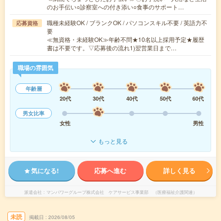
のお手伝い○診察室への付き添い○食事のサポート…
職種未経験OK / ブランクOK / パソコンスキル不要 / 英語力不
応募資格
要
≪無資格・未経験OK≫年齢不問★10名以上採用予定★履歴
書は不要です。▽応募後の流れ1)翌営業日まで…
職場の雰囲気
年齢層
20代
30代
40代
50代
60代
男女比率
女性
男性
もっと見る
気になる!
応募へ進む
詳しく見る
派遣会社
マンパワーグループ株式会社 ケアサービス事業部 （医療福祉介護関連）
未読
掲載日
2026/08/05