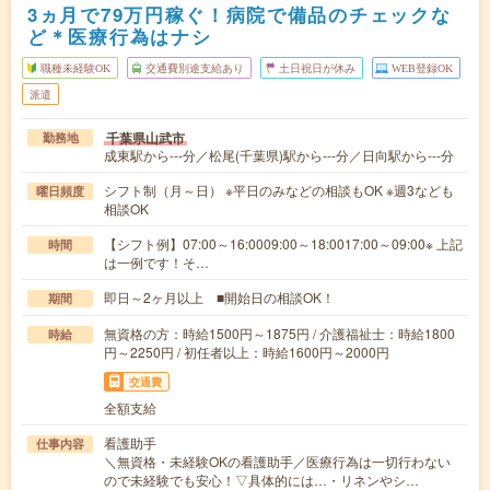
3ヵ月で79万円稼ぐ！病院で備品のチェックな
ど＊医療行為はナシ
職種未経験OK
交通費別途支給あり
土日祝日が休み
WEB登録OK
派遣
千葉県山武市
勤務地
成東駅から---分／松尾(千葉県)駅から---分／日向駅から---分
シフト制（月～日） ※平日のみなどの相談もOK ※週3なども
曜日頻度
相談OK
【シフト例】07:00～16:0009:00～18:0017:00～09:00※ 上記
時間
は一例です！そ…
即日～2ヶ月以上 ■開始日の相談OK！
期間
無資格の方：時給1500円～1875円 / 介護福祉士：時給1800
時給
円～2250円 / 初任者以上：時給1600円～2000円
交通費
全額支給
看護助手
仕事内容
＼無資格・未経験OKの看護助手／医療行為は一切行わない
ので未経験でも安心！▽具体的には…・リネンやシ…