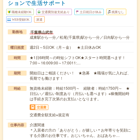
ションで生活サポート
職種未経験OK
交通費別途支給あり
土日祝日が休み
残業なし
WEB登録OK
派遣
千葉県山武市
勤務地
成東駅から---分／松尾(千葉県)駅から---分／日向駅から---分
週2日～5日OK（月～金） ★土日休みOK
曜日頻度
★1日6時間～の時短シフトOK★スタート時間選べます！
時間
7:00～16:009:00～17:0011:…
開始日はご相談ください！ ★急募 ★職場が気に入れば、
期間
長期でも働けます！
無資格未経験：時給1500円～ 経験者：時給1750円～ ★
時給
日払い／週払い制度あり（月払いも選べます）※稼働開始時
は手続き完了次第のお支払いとなります。
交通費
交通費全額支給※規定有
介護関連
仕事内容
＊入居者の方の「ありがとう」が嬉しい＊お年寄りを笑顔に
する介護のお仕事です。おじいちゃん、おばあちゃ…