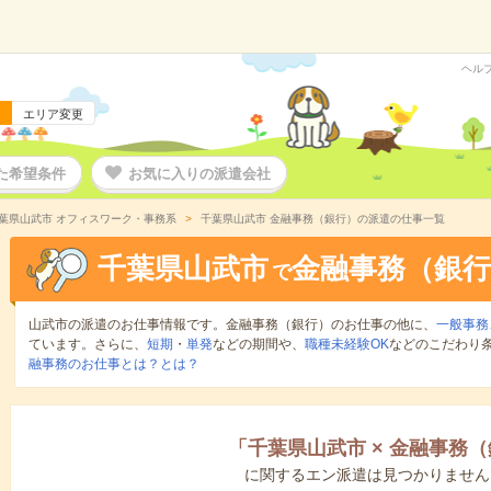
ヘル
エリア変更
た希望条件
お気に入りの派遣会社
葉県山武市 オフィスワーク・事務系
千葉県山武市 金融事務（銀行）の派遣の仕事一覧
千葉県山武市
金融事務（銀行
で
山武市の派遣のお仕事情報です。金融事務（銀行）のお仕事の他に、
一般事務
ています。さらに、
短期
・
単発
などの期間や、
職種未経験OK
などのこだわり
融事務のお仕事とは？とは？
「
千葉県山武市
×
金融事務（
に関するエン派遣は見つかりません