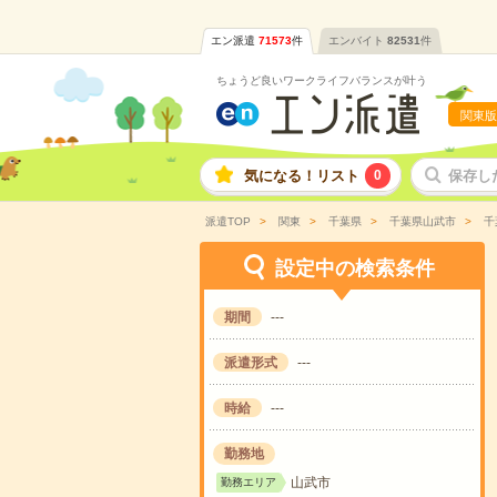
エン派遣
71573
件
エンバイト
82531
件
ちょうど良いワークライフバランスが叶う
関東版
気になる！リスト
0
保存し
派遣TOP
関東
千葉県
千葉県山武市
千
設定中の検索条件
期間
---
派遣形式
---
時給
---
勤務地
山武市
勤務エリア