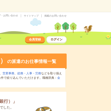
プ・お問い合わせ
サイトマップ
掲載のお問い合わせ
会員登録
ログイン
）
の派遣のお仕事情報一覧
、
営業事務
、
総務・人事・労務
などを取り揃え
条件で絞り込んでいただけます。職種辞典：
金
銀行）
」
でした。