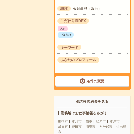
職種
金融事務（銀行）
こだわりINDEX
---
絶対
---
できれば
キーワード
---
あなたのプロフィール
---
条件の変更
他の検索結果を見る
勤務地でお仕事情報をさがす
船橋市
市川市
柏市
松戸市
市原市
成田市
野田市
浦安市
八千代市
習志野
市