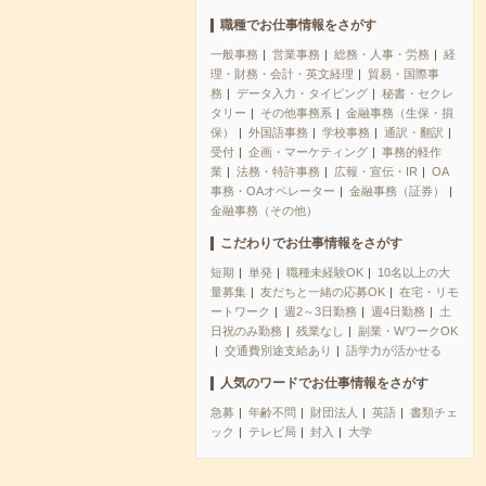
職種でお仕事情報をさがす
一般事務
営業事務
総務・人事・労務
経
理・財務・会計・英文経理
貿易・国際事
務
データ入力・タイピング
秘書・セクレ
タリー
その他事務系
金融事務（生保・損
保）
外国語事務
学校事務
通訳・翻訳
受付
企画・マーケティング
事務的軽作
業
法務・特許事務
広報・宣伝・IR
OA
事務・OAオペレーター
金融事務（証券）
金融事務（その他）
こだわりでお仕事情報をさがす
短期
単発
職種未経験OK
10名以上の大
量募集
友だちと一緒の応募OK
在宅・リモ
ートワーク
週2～3日勤務
週4日勤務
土
日祝のみ勤務
残業なし
副業・WワークOK
交通費別途支給あり
語学力が活かせる
人気のワードでお仕事情報をさがす
急募
年齢不問
財団法人
英語
書類チェ
ック
テレビ局
封入
大学