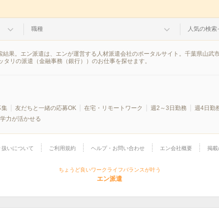
職種
人気の検索
検索結果。エン派遣は、エンが運営する人材派遣会社のポータルサイト。千葉県山武
ッタリの派遣（金融事務（銀行））のお仕事を探せます。
募集
友だちと一緒の応募OK
在宅・リモートワーク
週2～3日勤務
週4日勤
学力が活かせる
り扱いについて
ご利用規約
ヘルプ・お問い合わせ
エン会社概要
掲載
ちょうど良いワークライフバランスが叶う
エン派遣