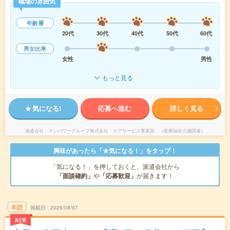
職場の雰囲気
年齢層
20代
30代
40代
50代
60代
男女比率
女性
男性
もっと見る
気になる!
応募へ進む
詳しく見る
派遣会社
マンパワーグループ株式会社 ケアサービス事業部 （医療福祉介護関連）
興味があったら「★気になる！」をタップ！
「気になる！」を押しておくと、派遣会社から
「面談確約」
や
「応募歓迎」
が届きます！
未読
掲載日
2026/08/07
NEW