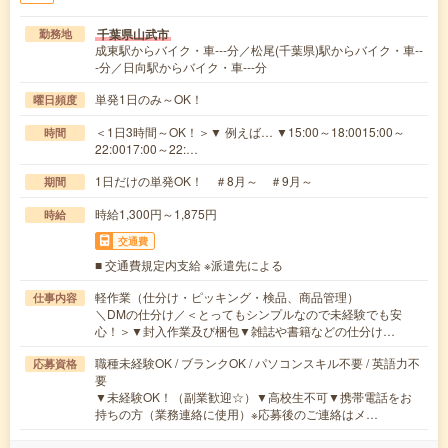
千葉県山武市
勤務地
成東駅からバイク・車---分／松尾(千葉県)駅からバイク・車--
-分／日向駅からバイク・車---分
単発1日のみ～OK！
曜日頻度
＜1日3時間～OK！＞▼ 例えば… ▼15:00～18:0015:00～
時間
22:0017:00～22:…
1日だけの単発OK！ ＃8月～ ＃9月～
期間
時給1,300円～1,875円
時給
交通費
■ 交通費規定内支給 ※派遣先による
軽作業（仕分け・ピッキング・検品、商品管理）
仕事内容
＼DMの仕分け／＜とってもシンプルなので未経験でも安
心！＞▼封入作業及び梱包▼雑誌や書籍などの仕分け…
職種未経験OK / ブランクOK / パソコンスキル不要 / 英語力不
応募資格
要
▼未経験OK！（副業歓迎☆）▼高校生不可▼携帯電話をお
持ちの方（業務連絡に使用）※応募後のご連絡はメ…