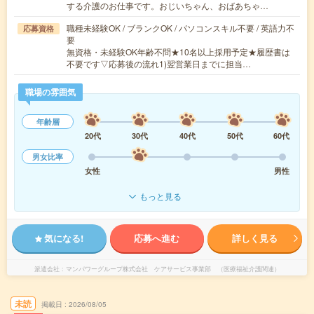
する介護のお仕事です。おじいちゃん、おばあちゃ…
職種未経験OK / ブランクOK / パソコンスキル不要 / 英語力不
応募資格
要
無資格・未経験OK年齢不問★10名以上採用予定★履歴書は
不要です▽応募後の流れ1)翌営業日までに担当…
職場の雰囲気
年齢層
20代
30代
40代
50代
60代
男女比率
女性
男性
もっと見る
気になる!
応募へ進む
詳しく見る
派遣会社
マンパワーグループ株式会社 ケアサービス事業部 （医療福祉介護関連）
未読
掲載日
2026/08/05