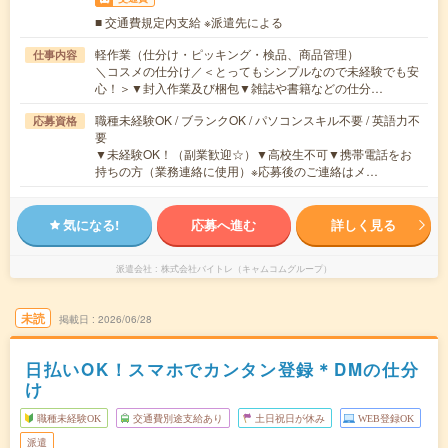
■ 交通費規定内支給 ※派遣先による
軽作業（仕分け・ピッキング・検品、商品管理）
仕事内容
＼コスメの仕分け／＜とってもシンプルなので未経験でも安
心！＞▼封入作業及び梱包▼雑誌や書籍などの仕分…
職種未経験OK / ブランクOK / パソコンスキル不要 / 英語力不
応募資格
要
▼未経験OK！（副業歓迎☆）▼高校生不可▼携帯電話をお
持ちの方（業務連絡に使用）※応募後のご連絡はメ…
気になる!
応募へ進む
詳しく見る
派遣会社
株式会社バイトレ（キャムコムグループ）
未読
掲載日
2026/06/28
日払いOK！スマホでカンタン登録＊DMの仕分
け
職種未経験OK
交通費別途支給あり
土日祝日が休み
WEB登録OK
派遣