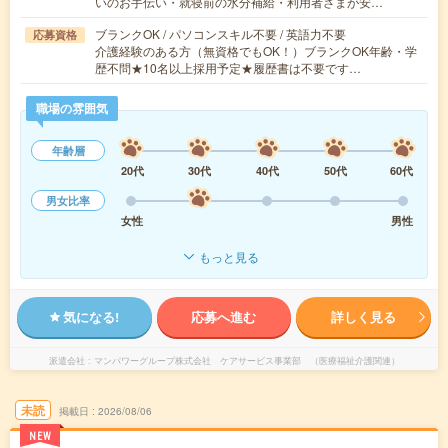
いのお手伝い・就寝前の水分補給・利用者さまが安…
ブランクOK / パソコンスキル不要 / 英語力不要
応募資格
介護経験のある方（無資格でもOK！）ブランクOK年齢・学
歴不問★10名以上採用予定★履歴書は不要です…
職場の雰囲気
年齢層
20代
30代
40代
50代
60代
男女比率
女性
男性
もっと見る
気になる!
応募へ進む
詳しく見る
派遣会社
マンパワーグループ株式会社 ケアサービス事業部 （医療福祉介護関連）
未読
掲載日
2026/08/06
NEW