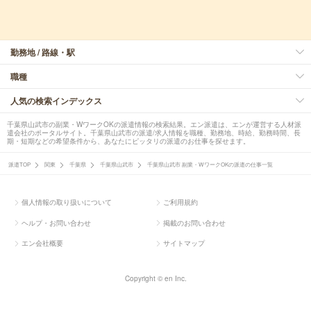
勤務地 / 路線・駅
職種
人気の検索インデックス
千葉県山武市の副業・WワークOKの派遣情報の検索結果。エン派遣は、エンが運営する人材派
遣会社のポータルサイト。千葉県山武市の派遣/求人情報を職種、勤務地、時給、勤務時間、長
期・短期などの希望条件から、あなたにピッタリの派遣のお仕事を探せます。
派遣TOP
関東
千葉県
千葉県山武市
千葉県山武市 副業・WワークOKの派遣の仕事一覧
個人情報の取り扱いについて
ご利用規約
ヘルプ・お問い合わせ
掲載のお問い合わせ
エン会社概要
サイトマップ
Copyright © en Inc.