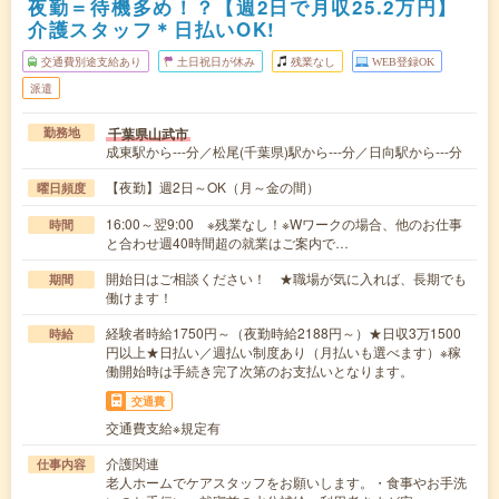
夜勤＝待機多め！？【週2日で月収25.2万円】
介護スタッフ＊日払いOK!
交通費別途支給あり
土日祝日が休み
残業なし
WEB登録OK
派遣
千葉県山武市
勤務地
成東駅から---分／松尾(千葉県)駅から---分／日向駅から---分
【夜勤】週2日～OK（月～金の間）
曜日頻度
16:00～翌9:00 ※残業なし！※Wワークの場合、他のお仕事
時間
と合わせ週40時間超の就業はご案内で…
開始日はご相談ください！ ★職場が気に入れば、長期でも
期間
働けます！
経験者時給1750円～（夜勤時給2188円～）★日収3万1500
時給
円以上★日払い／週払い制度あり（月払いも選べます）※稼
働開始時は手続き完了次第のお支払いとなります。
交通費
交通費支給※規定有
介護関連
仕事内容
老人ホームでケアスタッフをお願いします。・食事やお手洗