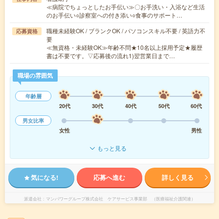
≪病院でちょっとしたお手伝い≫〇お手洗い・入浴など生活
のお手伝い○診察室への付き添い○食事のサポート…
職種未経験OK / ブランクOK / パソコンスキル不要 / 英語力不
応募資格
要
≪無資格・未経験OK≫年齢不問★10名以上採用予定★履歴
書は不要です。▽応募後の流れ1)翌営業日まで…
職場の雰囲気
年齢層
20代
30代
40代
50代
60代
男女比率
女性
男性
もっと見る
気になる!
応募へ進む
詳しく見る
派遣会社
マンパワーグループ株式会社 ケアサービス事業部 （医療福祉介護関連）