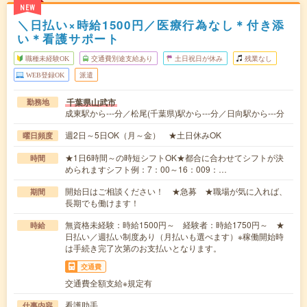
NEW
＼日払い×時給1500円／医療行為なし＊付き添
い＊看護サポート
職種未経験OK
交通費別途支給あり
土日祝日が休み
残業なし
WEB登録OK
派遣
千葉県山武市
勤務地
成東駅から---分／松尾(千葉県)駅から---分／日向駅から---分
週2日～5日OK（月～金） ★土日休みOK
曜日頻度
★1日6時間～の時短シフトOK★都合に合わせてシフトが決
時間
められますシフト例：7：00～16：009：…
開始日はご相談ください！ ★急募 ★職場が気に入れば、
期間
長期でも働けます！
無資格未経験：時給1500円～ 経験者：時給1750円～ ★
時給
日払い／週払い制度あり（月払いも選べます）※稼働開始時
は手続き完了次第のお支払いとなります。
交通費
交通費全額支給※規定有
看護助手
仕事内容