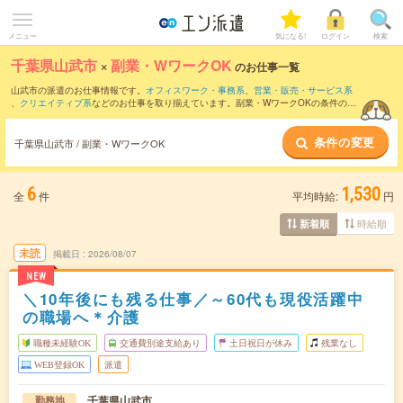
メニュー
気になる!
ログイン
検索
千葉県山武市
×
副業・WワークOK
のお仕事一覧
山武市の派遣のお仕事情報です。
オフィスワーク・事務系
、
営業・販売・サービス系
、
クリエイティブ系
などのお仕事を取り揃えています。副業・WワークOKの条件の他
に、
交通費別途支給あり
、
職種未経験OK
、
友だちと一緒の応募OK
などのこだわり条
件も取り揃えています。
条件の変更
千葉県山武市 / 副業・WワークOK
6
1,530
全
件
平均時給:
円
時給順
新着順
未読
掲載日
2026/08/07
NEW
＼10年後にも残る仕事／～60代も現役活躍中
の職場へ＊介護
職種未経験OK
交通費別途支給あり
土日祝日が休み
残業なし
WEB登録OK
派遣
千葉県山武市
勤務地