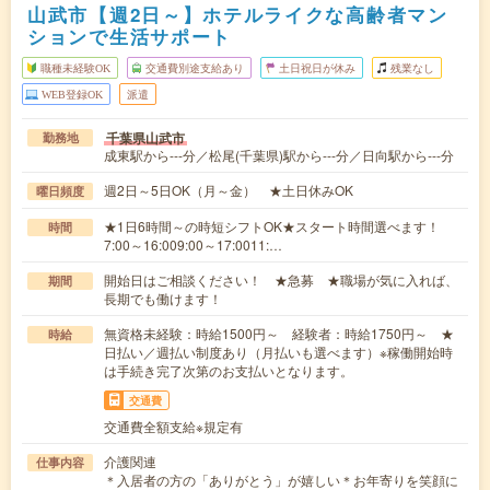
山武市【週2日～】ホテルライクな高齢者マン
ションで生活サポート
職種未経験OK
交通費別途支給あり
土日祝日が休み
残業なし
WEB登録OK
派遣
千葉県山武市
勤務地
成東駅から---分／松尾(千葉県)駅から---分／日向駅から---分
週2日～5日OK（月～金） ★土日休みOK
曜日頻度
★1日6時間～の時短シフトOK★スタート時間選べます！
時間
7:00～16:009:00～17:0011:…
開始日はご相談ください！ ★急募 ★職場が気に入れば、
期間
長期でも働けます！
無資格未経験：時給1500円～ 経験者：時給1750円～ ★
時給
日払い／週払い制度あり（月払いも選べます）※稼働開始時
は手続き完了次第のお支払いとなります。
交通費
交通費全額支給※規定有
介護関連
仕事内容
＊入居者の方の「ありがとう」が嬉しい＊お年寄りを笑顔に