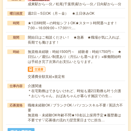
成東駅から---分／松尾(千葉県)駅から---分／日向駅から---分
週2日～5日OK（月～金） ★土日休みOK
曜日頻度
★1日6時間～の時短シフトOK★スタート時間選べます！
時間
7:00～16:009:00～17:0011:…
開始日はご相談ください！ ★急募 ★職場が気に入れば、
期間
長期でも働けます！
無資格未経験：時給1500円～ 経験者：時給1750円～ ★
時給
日払い／週払い制度あり（月払いも選べます）※稼働開始時
は手続き完了次第のお支払いとなります。
交通費
交通費全額支給※規定有
介護関連
仕事内容
＊在宅勤務はできないけれど、時短も週2日勤務も叶う介護
＊おじいちゃん、おばあちゃんが暮らす施設での生…
職種未経験OK / ブランクOK / パソコンスキル不要 / 英語力不
応募資格
要
無資格・未経験OK年齢不問★10名以上採用予定★履歴書は
不要です▽応募後の流れ1)翌営業日までに担当…