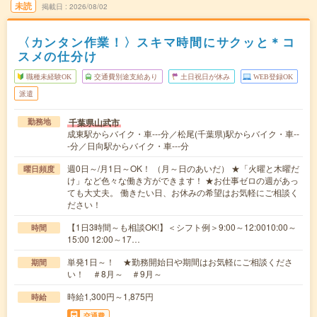
未読
掲載日
2026/08/02
〈カンタン作業！〉スキマ時間にサクッと＊コ
スメの仕分け
職種未経験OK
交通費別途支給あり
土日祝日が休み
WEB登録OK
派遣
千葉県山武市
勤務地
成東駅からバイク・車---分／松尾(千葉県)駅からバイク・車--
-分／日向駅からバイク・車---分
週0日～/月1日～OK！ （月～日のあいだ） ★「火曜と木曜だ
曜日頻度
け」など色々な働き方ができます！ ★お仕事ゼロの週があっ
ても大丈夫。 働きたい日、お休みの希望はお気軽にご相談く
ださい！
【1日3時間～も相談OK!】＜シフト例＞9:00～12:0010:00～
時間
15:00 12:00～17…
単発1日～！ ★勤務開始日や期間はお気軽にご相談くださ
期間
い！ ＃8月～ ＃9月～
時給1,300円～1,875円
時給
交通費