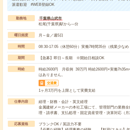
派遣歓迎 #WEB登録OK
勤務地
千葉県山武市
松尾(千葉県)駅から---分
曜日頻度
月～金／週5日
時間
08:30-17:05（休憩60分）実働7時間35分（残業少な
期間
【急募】即日～長期 ※開始日相談OK
時給
時給2600円 月収例 39万円 時給2600円×実働7h3
はありません。
交通費
1ヶ月3万円を上限として実費支給
仕事内容
経理・財務・会計・英文経理
金属建材メーカーの本社工場にて、管理部門の業務全
理・請求書、支払処理・固定資産管理・決算対応（月
応募資格
ブランクOK / 英語力不要
【必要な経験】経理事務の経験 【歓迎/スキル】