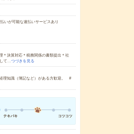
与の前払いが可能な速払いサービスあり
理＊決算対応＊税務関係の書類提出＊社
して…
つづきを見る
経理知識（簿記など）がある方歓迎。 #
テキパキ
コツコツ