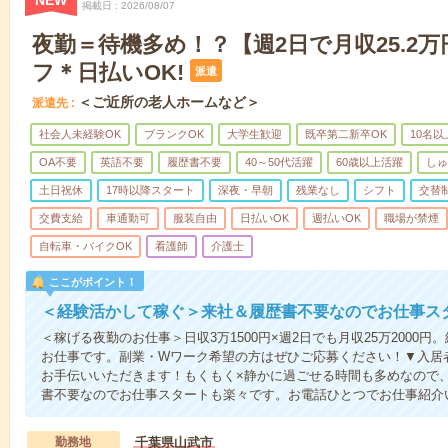
NEW
掲載日
2026/08/07
夜勤＝待機多め！？【週2日で月収25.2
フ＊日払いOK!
派遣
＜ご近所の老人ホームなど＞
派遣先
社会人未経験OK
ブランクOK
大学生歓迎
既卒第二新卒OK
10名
OA不要
英語不要
履歴書不要
40～50代活躍
60歳以上活躍
しゅ
土日祝休
17時以降スタート
深夜・早朝
残業なし
シフト
交替
交費支給
車通勤可
服装自由
日払いOK
週払いOK
職場が禁煙
自転車・バイクOK
看護師
介護士
ここがポイント！
＜経験活かして稼ぐ＞来社＆履歴書不要なのでお仕事ス
＜稼げる夜勤のお仕事＞日収3万1500円×週2日でも月収25万2000
お仕事です。副業・Wワーク希望の方はぜひご応募ください！▼入居
お手伝いいただきます！もくもく×静かに過ごせる時間も多めなので
書不要なのでお仕事スタートも楽々です。お電話ひとつでお仕事紹介
勤務地
千葉県山武市