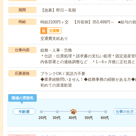
期間
【急募】即日～長期
時給
時給2100円＋交 【月収例】353,499円～ ■給
交通費
交通費支給あり
仕事内容
総務・人事・労務
＊仕訳・伝票処理＊請求書の支払い処理＊固定資産管
内各部署との連絡調整など ＊1～6ヶ月後に正社員と
応募資格
ブランクOK / 英語力不要
◆業界経験問いません！◆総務事務の経験がある方◆
初めての派遣歓迎
職場の雰囲気
年齢層
仕事の仕方
20代
30代
40代
50代
60代