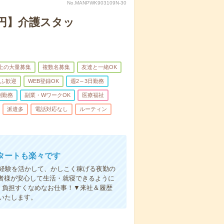
No.MANPWK903109N-30
万円】介護スタッ
以上の大量募集
複数名募集
友達と一緒OK
ふ歓迎
WEB登録OK
週2～3日勤務
制勤務
副業・WワークOK
医療福祉
派遣多
電話対応なし
ルーティン
タートも楽々です
円。経験を活かして、かしこく稼げる夜勤の
者様が安心して生活・就寝できるように
、負担すくなめなお仕事！▼来社＆履歴
いたします。