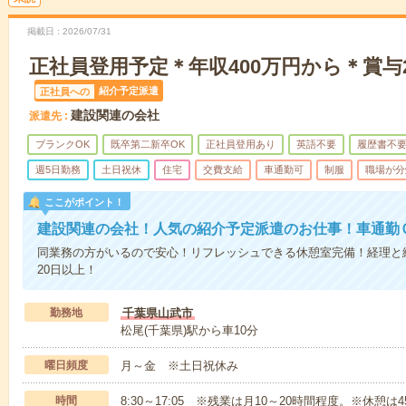
掲載日
2026/07/31
正社員登用予定＊年収400万円から＊賞与
紹介予定派遣
正社員への
建設関連の会社
派遣先
ブランクOK
既卒第二新卒OK
正社員登用あり
英語不要
履歴書不
週5日勤務
土日祝休
住宅
交費支給
車通勤可
制服
職場が分
ここがポイント！
建設関連の会社！人気の紹介予定派遣のお仕事！車通勤
同業務の方がいるので安心！リフレッシュできる休憩室完備！経理と
20日以上！
勤務地
千葉県山武市
松尾(千葉県)駅から車10分
曜日頻度
月～金 ※土日祝休み
時間
8:30～17:05 ※残業は月10～20時間程度。※休憩は