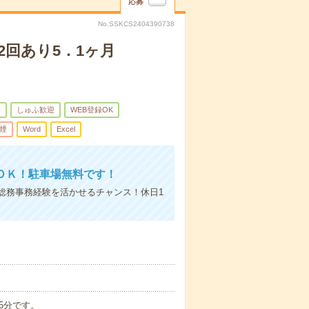
応募
No.SSKCS2404390738
2回あり5．1ヶ月
要
しゅふ歓迎
WEB登録OK
煙
Word
Excel
ＯＫ！駐車場無料です！
総務事務経験を活かせるチャンス！休日1
45分です。