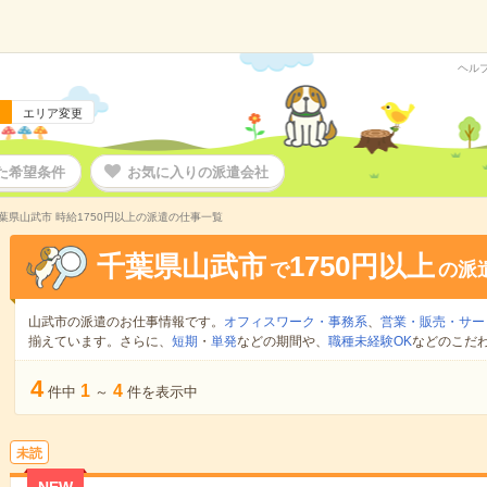
ヘル
エリア変更
た希望条件
お気に入りの派遣会社
葉県山武市 時給1750円以上の派遣の仕事一覧
千葉県山武市
1750円以上
で
の派
山武市の派遣のお仕事情報です。
オフィスワーク・事務系
、
営業・販売・サー
揃えています。さらに、
短期
・
単発
などの期間や、
職種未経験OK
などのこだ
4
1
4
件中
～
件を表示中
未読