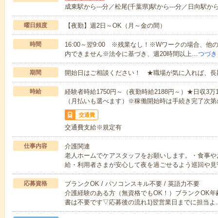
成東駅から---分／松尾(千葉県)駅から---分／日向駅から-
曜日頻度
【夜勤】週2日～OK（月～金の間）
時間
16:00～翌9:00 ※残業なし！※Wワークの場合、
内できません※法令に基づき、週20時間以上…
つづき
期間
開始日はご相談ください！ ★職場が気に入れば、長
時給
経験者時給1750円～（夜勤時給2188円～）★日収3
（月払いも選べます）※稼働開始時は手続き完了次第
交通費
交通費支給※規定有
仕事内容
介護関連
老人ホームでケアスタッフをお願いします。・食事や
給・利用者さまが安心して夜を過ごせるよう巡回や見
応募資格
ブランクOK / パソコンスキル不要 / 英語力不要
介護経験のある方（無資格でもOK！）ブランクOK年
書は不要です▽応募後の流れ1)翌営業日までに担当よ