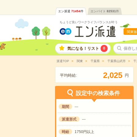
エン派遣
71454
件
エンバイト
82531
件
ちょうど良いワークライフバランスが叶う
関東版
気になる！リスト
0
保存し
派遣TOP
関東
千葉県
千葉県山武市
千
,
2
0
2
5
平均時給:
円
設定中の検索条件
期間
---
派遣形式
---
時給
1750円以上