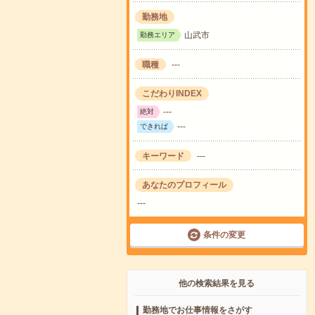
勤務地
山武市
勤務エリア
職種
---
こだわりINDEX
---
絶対
---
できれば
キーワード
---
あなたのプロフィール
---
条件の変更
他の検索結果を見る
勤務地でお仕事情報をさがす