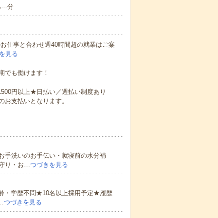
--分
他のお仕事と合わせ週40時間超の就業はご案
を見る
期でも働けます！
万1500円以上★日払い／週払い制度あり
のお支払いとなります。
お手洗いのお手伝い・就寝前の水分補
守り・お…
つづきを見る
齢・学歴不問★10名以上採用予定★履歴
…
つづきを見る