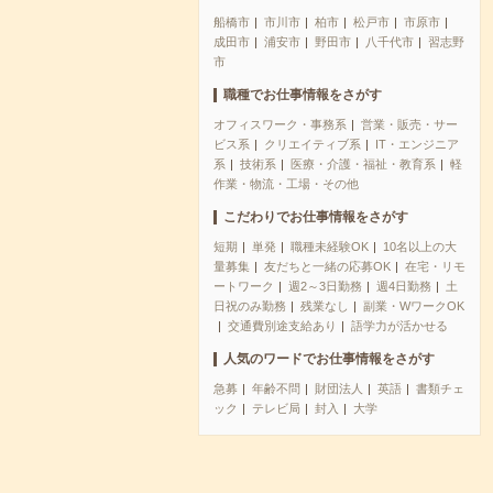
船橋市
市川市
柏市
松戸市
市原市
成田市
浦安市
野田市
八千代市
習志野
市
職種でお仕事情報をさがす
オフィスワーク・事務系
営業・販売・サー
ビス系
クリエイティブ系
IT・エンジニア
系
技術系
医療・介護・福祉・教育系
軽
作業・物流・工場・その他
こだわりでお仕事情報をさがす
短期
単発
職種未経験OK
10名以上の大
量募集
友だちと一緒の応募OK
在宅・リモ
ートワーク
週2～3日勤務
週4日勤務
土
日祝のみ勤務
残業なし
副業・WワークOK
交通費別途支給あり
語学力が活かせる
人気のワードでお仕事情報をさがす
急募
年齢不問
財団法人
英語
書類チェ
ック
テレビ局
封入
大学