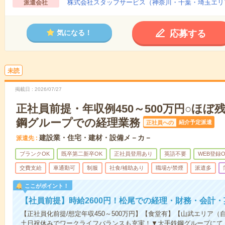
株式会社スタッフサービス（神奈川・千葉・埼玉エリ
派遣会社
応募する
気になる！
未読
掲載日
2026/07/27
正社員前提・年収例450～500万円○ほぼ
鋼グループでの経理業務
紹介予定派遣
正社員への
建設業・住宅・建材・設備メ－カ－
派遣先
ブランクOK
既卒第二新卒OK
正社員登用あり
英語不要
WEB登録O
交費支給
車通勤可
制服
社食/補助あり
職場が禁煙
派遣多
ここがポイント！
【社員前提】時給2600円！松尾での経理・財務・会計
【正社員化前提/想定年収450～500万円】【食堂有】【山武エリア（
土日祝休みでワークライフバランスも充実！▼大手鉄鋼グループにて