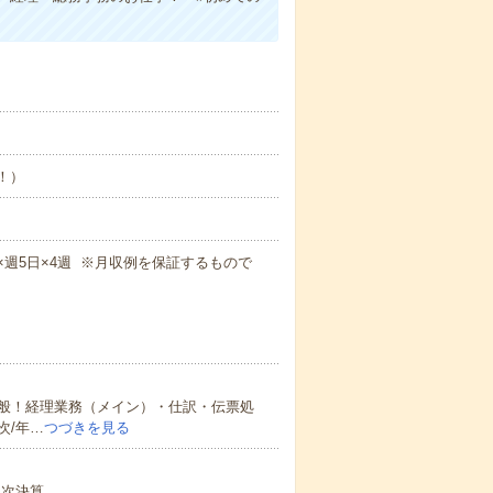
め！）
5m×週5日×4週 ※月収例を保証するもので
般！経理業務（メイン）・仕訳・伝票処
次/年…
つづきを見る
年次決算