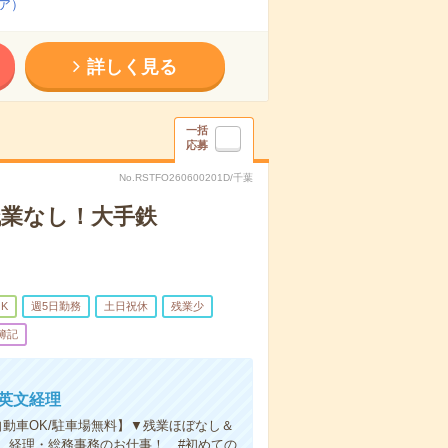
ア）
詳しく見る
一括
応募
No.RSTFO260600201D/千葉
残業なし！大手鉄
K
週5日勤務
土日祝休
残業少
簿記
・英文経理
自動車OK/駐車場無料】▼残業ほぼなし＆
、経理・総務事務のお仕事！ #初めての