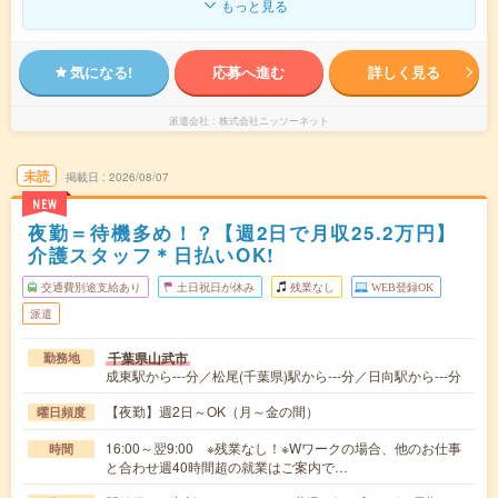
もっと見る
気になる!
応募へ進む
詳しく見る
派遣会社
株式会社ニッソーネット
未読
掲載日
2026/08/07
NEW
夜勤＝待機多め！？【週2日で月収25.2万円】
介護スタッフ＊日払いOK!
交通費別途支給あり
土日祝日が休み
残業なし
WEB登録OK
派遣
千葉県山武市
勤務地
成東駅から---分／松尾(千葉県)駅から---分／日向駅から---分
【夜勤】週2日～OK（月～金の間）
曜日頻度
16:00～翌9:00 ※残業なし！※Wワークの場合、他のお仕事
時間
と合わせ週40時間超の就業はご案内で…