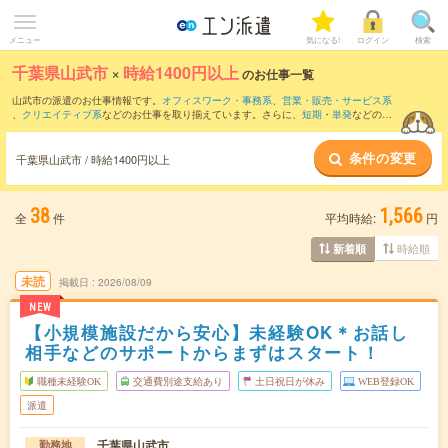
メニュー
気になる!
ログイン
検索
千葉県山武市
×
時給1400円以上
のお仕事一覧
山武市の派遣のお仕事情報です。
オフィスワーク・事務系
、
営業・販売・サービス系
、
クリエイティブ系
などのお仕事を取り揃えています。さらに、
短期
・
単発
などの期
間や、
職種未経験OK
などのこだわり条件で絞り込んでいただけます。
条件の変更
千葉県山武市 / 時給1400円以上
38
1,566
全
件
平均時給:
円
時給順
新着順
未読
掲載日
2026/08/09
NEW
【小規模施設だから安心】未経験OK＊お話し
相手などのサポートからまずはスタート！
職種未経験OK
交通費別途支給あり
土日祝日が休み
WEB登録OK
派遣
千葉県山武市
勤務地