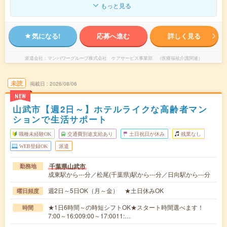
もっと見る
気になる!
応募へ進む
詳しく見る
派遣会社
マンパワーグループ株式会社 ケアサービス事業部 （医療福祉介護関連）
未読
掲載日
2026/08/06
NEW
山武市【週2日～】ホテルライクな高齢者マン
ションで生活サポート
職種未経験OK
交通費別途支給あり
土日祝日が休み
残業なし
WEB登録OK
派遣
千葉県山武市
勤務地
成東駅から---分／松尾(千葉県)駅から---分／日向駅から---分
週2日～5日OK（月～金） ★土日休みOK
曜日頻度
★1日6時間～の時短シフトOK★スタート時間選べます！
時間
7:00～16:009:00～17:0011:…