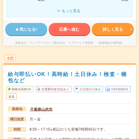
もっと見る
気になる!
応募へ進む
詳しく見る
派遣会社
マンパワーグループ株式会社 ケアサービス事業部 （医療福祉介護関連）
未読
給与即払いOK！高時給！土日休み！検査・梱
包など
職種未経験OK
交通費別途支給あり
土日祝日が休み
WEB登録OK
派遣
千葉県山武市
勤務地
月～金
曜日頻度
8:30～17:15※表記のうち実働7時間45分です。
時間