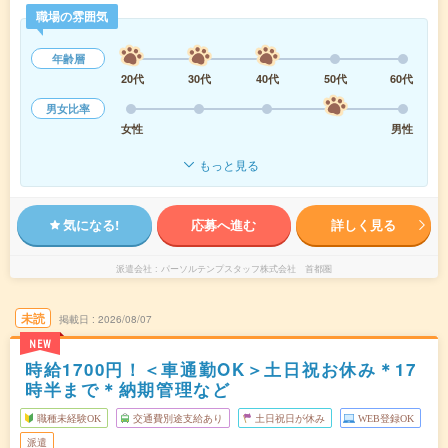
職場の雰囲気
年齢層
20代
30代
40代
50代
60代
男女比率
女性
男性
もっと見る
気になる!
応募へ進む
詳しく見る
派遣会社
パーソルテンプスタッフ株式会社 首都圏
未読
掲載日
2026/08/07
NEW
時給1700円！＜車通勤OK＞土日祝お休み＊17
時半まで＊納期管理など
職種未経験OK
交通費別途支給あり
土日祝日が休み
WEB登録OK
派遣