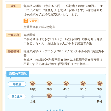
無資格未経験：時給1500円～ 経験者：時給1750円～ ★
時給
日払い／週払い制度あり（月払いも選べます）※稼働開始時
は手続き完了次第のお支払いとなります。
交通費
交通費全額支給※規定有
介護関連
仕事内容
＊在宅勤務はできないけれど、時短も週2日勤務も叶う介護
＊おじいちゃん、おばあちゃんが暮らす施設での生…
職種未経験OK / ブランクOK / パソコンスキル不要 / 英語力不
応募資格
要
無資格・未経験OK年齢不問★10名以上採用予定★履歴書は
不要です▽応募後の流れ1)翌営業日までに担当…
職場の雰囲気
年齢層
20代
30代
40代
50代
60代
男女比率
女性
男性
もっと見る