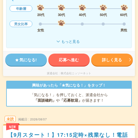
年齢層
20代
30代
40代
50代
60代
男女比率
女性
男性
もっと見る
気になる!
応募へ進む
詳しく見る
派遣会社
株式会社ニッソーネット
興味があったら「★気になる！」をタップ！
「気になる！」を押しておくと、派遣会社から
「面談確約」
や
「応募歓迎」
が届きます！
未読
掲載日
2026/08/07
NEW
【9月スタート！】17:15定時×残業なし！電話