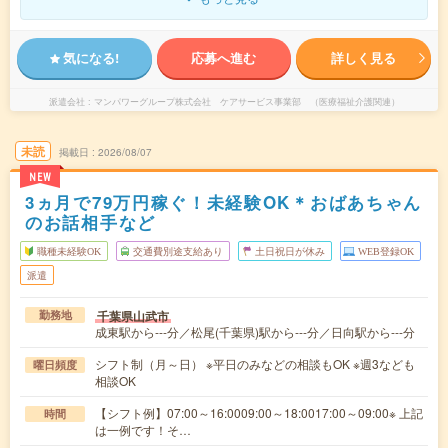
気になる!
応募へ進む
詳しく見る
派遣会社
マンパワーグループ株式会社 ケアサービス事業部 （医療福祉介護関連）
未読
掲載日
2026/08/07
NEW
3ヵ月で79万円稼ぐ！未経験OK＊おばあちゃん
のお話相手など
職種未経験OK
交通費別途支給あり
土日祝日が休み
WEB登録OK
派遣
千葉県山武市
勤務地
成東駅から---分／松尾(千葉県)駅から---分／日向駅から---分
シフト制（月～日） ※平日のみなどの相談もOK ※週3なども
曜日頻度
相談OK
【シフト例】07:00～16:0009:00～18:0017:00～09:00※ 上記
時間
は一例です！そ…