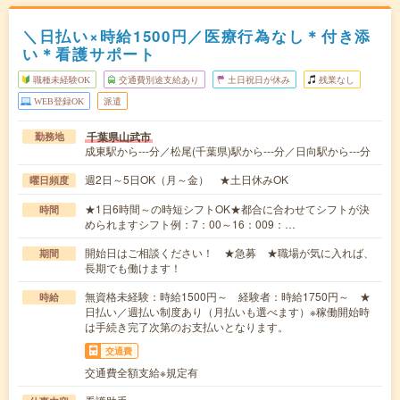
＼日払い×時給1500円／医療行為なし＊付き添
い＊看護サポート
職種未経験OK
交通費別途支給あり
土日祝日が休み
残業なし
WEB登録OK
派遣
千葉県山武市
勤務地
成東駅から---分／松尾(千葉県)駅から---分／日向駅から---分
週2日～5日OK（月～金） ★土日休みOK
曜日頻度
★1日6時間～の時短シフトOK★都合に合わせてシフトが決
時間
められますシフト例：7：00～16：009：…
開始日はご相談ください！ ★急募 ★職場が気に入れば、
期間
長期でも働けます！
無資格未経験：時給1500円～ 経験者：時給1750円～ ★
時給
日払い／週払い制度あり（月払いも選べます）※稼働開始時
は手続き完了次第のお支払いとなります。
交通費
交通費全額支給※規定有