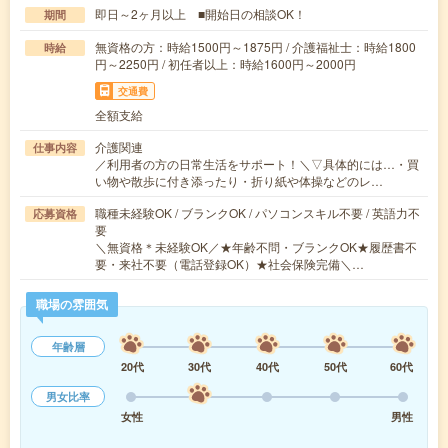
即日～2ヶ月以上 ■開始日の相談OK！
期間
無資格の方：時給1500円～1875円 / 介護福祉士：時給1800
時給
円～2250円 / 初任者以上：時給1600円～2000円
交通費
全額支給
介護関連
仕事内容
／利用者の方の日常生活をサポート！＼▽具体的には…・買
い物や散歩に付き添ったり・折り紙や体操などのレ…
職種未経験OK / ブランクOK / パソコンスキル不要 / 英語力不
応募資格
要
＼無資格＊未経験OK／★年齢不問・ブランクOK★履歴書不
要・来社不要（電話登録OK）★社会保険完備＼…
職場の雰囲気
年齢層
20代
30代
40代
50代
60代
男女比率
女性
男性