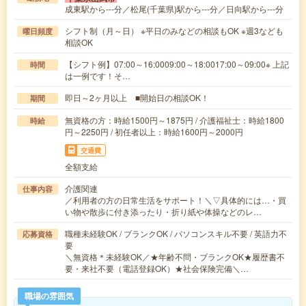
成東駅から---分／松尾(千葉県)駅から---分／日向駅から---分
シフト制（月～日） ※平日のみなどの相談もOK ※週3なども
曜日頻度
相談OK
【シフト例】07:00～16:0009:00～18:0017:00～09:00※ 上記
時間
は一例です！そ…
即日～2ヶ月以上 ■開始日の相談OK！
期間
無資格の方：時給1500円～1875円 / 介護福祉士：時給1800
時給
円～2250円 / 初任者以上：時給1600円～2000円
交通費
全額支給
介護関連
仕事内容
／利用者の方の日常生活をサポート！＼▽具体的には…・買
い物や散歩に付き添ったり・折り紙や体操などのレ…
職種未経験OK / ブランクOK / パソコンスキル不要 / 英語力不
応募資格
要
＼無資格＊未経験OK／★年齢不問・ブランクOK★履歴書不
要・来社不要（電話登録OK）★社会保険完備＼…
職場の雰囲気