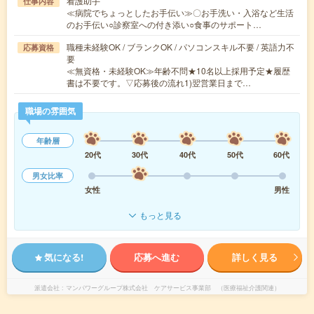
看護助手
仕事内容
≪病院でちょっとしたお手伝い≫〇お手洗い・入浴など生活
のお手伝い○診察室への付き添い○食事のサポート…
職種未経験OK / ブランクOK / パソコンスキル不要 / 英語力不
応募資格
要
≪無資格・未経験OK≫年齢不問★10名以上採用予定★履歴
書は不要です。▽応募後の流れ1)翌営業日まで…
職場の雰囲気
年齢層
20代
30代
40代
50代
60代
男女比率
女性
男性
もっと見る
気になる!
応募へ進む
詳しく見る
派遣会社
マンパワーグループ株式会社 ケアサービス事業部 （医療福祉介護関連）