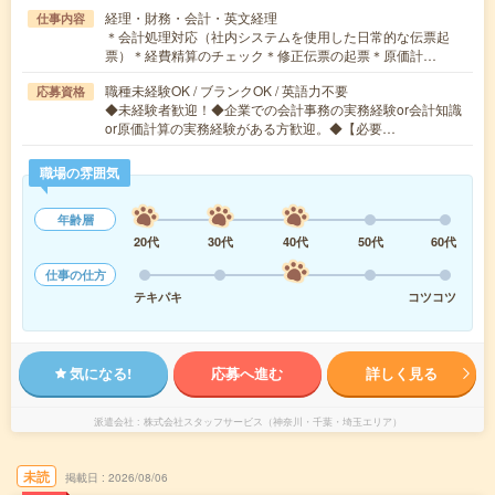
経理・財務・会計・英文経理
仕事内容
＊会計処理対応（社内システムを使用した日常的な伝票起
票）＊経費精算のチェック＊修正伝票の起票＊原価計…
職種未経験OK / ブランクOK / 英語力不要
応募資格
◆未経験者歓迎！◆企業での会計事務の実務経験or会計知識
or原価計算の実務経験がある方歓迎。◆【必要…
職場の雰囲気
年齢層
20代
30代
40代
50代
60代
仕事の仕方
テキパキ
コツコツ
気になる!
応募へ進む
詳しく見る
派遣会社
株式会社スタッフサービス（神奈川・千葉・埼玉エリア）
未読
掲載日
2026/08/06