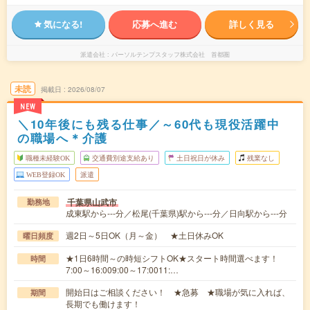
気になる!
応募へ進む
詳しく見る
派遣会社
パーソルテンプスタッフ株式会社 首都圏
未読
掲載日
2026/08/07
NEW
＼10年後にも残る仕事／～60代も現役活躍中
の職場へ＊介護
職種未経験OK
交通費別途支給あり
土日祝日が休み
残業なし
WEB登録OK
派遣
千葉県山武市
勤務地
成東駅から---分／松尾(千葉県)駅から---分／日向駅から---分
週2日～5日OK（月～金） ★土日休みOK
曜日頻度
★1日6時間～の時短シフトOK★スタート時間選べます！
時間
7:00～16:009:00～17:0011:…
開始日はご相談ください！ ★急募 ★職場が気に入れば、
期間
長期でも働けます！