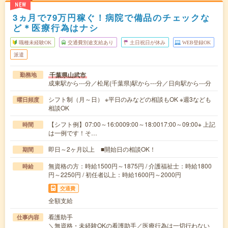
NEW
3ヵ月で79万円稼ぐ！病院で備品のチェックな
ど＊医療行為はナシ
職種未経験OK
交通費別途支給あり
土日祝日が休み
WEB登録OK
派遣
千葉県山武市
勤務地
成東駅から---分／松尾(千葉県)駅から---分／日向駅から---分
シフト制（月～日） ※平日のみなどの相談もOK ※週3なども
曜日頻度
相談OK
【シフト例】07:00～16:0009:00～18:0017:00～09:00※ 上記
時間
は一例です！そ…
即日～2ヶ月以上 ■開始日の相談OK！
期間
無資格の方：時給1500円～1875円 / 介護福祉士：時給1800
時給
円～2250円 / 初任者以上：時給1600円～2000円
交通費
全額支給
看護助手
仕事内容
＼無資格・未経験OKの看護助手／医療行為は一切行わない