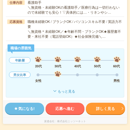
看護助手
仕事内容
＼無資格・未経験OKの看護助手／医療行為は一切行わない
ので未経験でも安心！▽具体的には…・リネンやシ…
職種未経験OK / ブランクOK / パソコンスキル不要 / 英語力不
応募資格
要
＼無資格＊未経験OK／★年齢不問・ブランクOK★履歴書不
要・来社不要（電話登録OK）★社会保険完備＼…
職場の雰囲気
年齢層
20代
30代
40代
50代
60代
男女比率
女性
男性
もっと見る
気になる!
応募へ進む
詳しく見る
派遣会社
株式会社ニッソーネット