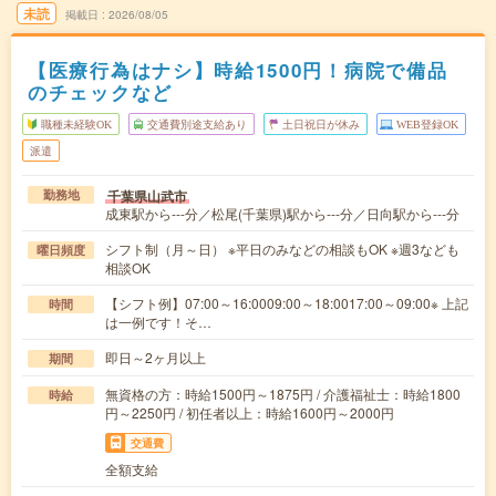
未読
掲載日
2026/08/05
【医療行為はナシ】時給1500円！病院で備品
のチェックなど
職種未経験OK
交通費別途支給あり
土日祝日が休み
WEB登録OK
派遣
千葉県山武市
勤務地
成東駅から---分／松尾(千葉県)駅から---分／日向駅から---分
シフト制（月～日） ※平日のみなどの相談もOK ※週3なども
曜日頻度
相談OK
【シフト例】07:00～16:0009:00～18:0017:00～09:00※ 上記
時間
は一例です！そ…
即日～2ヶ月以上
期間
無資格の方：時給1500円～1875円 / 介護福祉士：時給1800
時給
円～2250円 / 初任者以上：時給1600円～2000円
交通費
全額支給