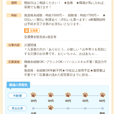
開始日はご相談ください！ ★急募 ★職場が気に入れば、
期間
長期でも働けます！
無資格未経験：時給1500円～ 経験者：時給1750円～ ★
時給
日払い／週払い制度あり（月払いも選べます）※稼働開始時
は手続き完了次第のお支払いとなります。
交通費
交通費全額支給※規定有
介護関連
仕事内容
＊入居者の方の「ありがとう」が嬉しい＊お年寄りを笑顔に
する介護のお仕事です。おじいちゃん、おばあちゃ…
職種未経験OK / ブランクOK / パソコンスキル不要 / 英語力不
応募資格
要
無資格・未経験OK年齢不問★10名以上採用予定★履歴書は
不要です▽応募後の流れ1)翌営業日までに担当…
職場の雰囲気
年齢層
20代
30代
40代
50代
60代
男女比率
女性
男性