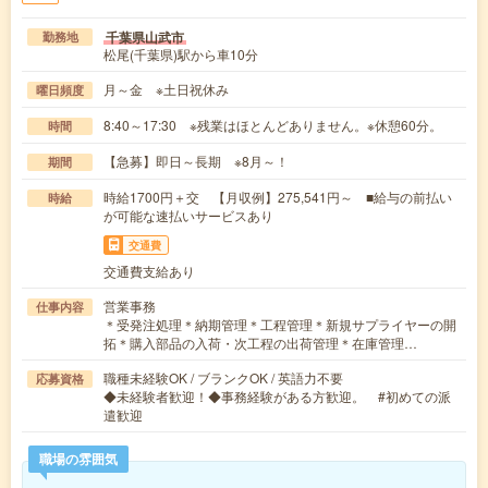
千葉県山武市
勤務地
松尾(千葉県)駅から車10分
月～金 ※土日祝休み
曜日頻度
8:40～17:30 ※残業はほとんどありません。※休憩60分。
時間
【急募】即日～長期 ※8月～！
期間
時給1700円＋交 【月収例】275,541円～ ■給与の前払い
時給
が可能な速払いサービスあり
交通費
交通費支給あり
営業事務
仕事内容
＊受発注処理＊納期管理＊工程管理＊新規サプライヤーの開
拓＊購入部品の入荷・次工程の出荷管理＊在庫管理…
職種未経験OK / ブランクOK / 英語力不要
応募資格
◆未経験者歓迎！◆事務経験がある方歓迎。 #初めての派
遣歓迎
職場の雰囲気