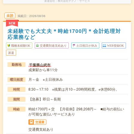
派遣会社
株式会社テクノ・サービス
未読
掲載日
2026/08/06
NEW
未経験でも大丈夫＊時給1700円＊会計処理対
応業務など
職種未経験OK
交通費別途支給あり
土日祝日が休み
WEB登録OK
派遣
千葉県山武市
勤務地
成東駅から車11分
月～金 ※土日祝休み
曜日頻度
8:30～17:10 ※残業は月10～20時間程度。※休憩60分。
時間
【急募】即日～長期
期間
時給1700円＋交 【月収例】298,208円～ ■給与の前払い
時給
が可能な速払いサービスあり
交通費
交通費支給あり