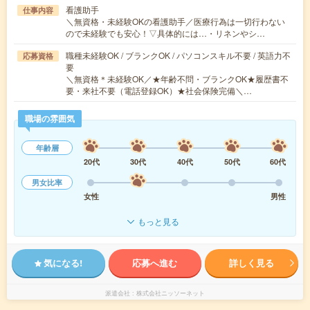
看護助手
仕事内容
＼無資格・未経験OKの看護助手／医療行為は一切行わない
ので未経験でも安心！▽具体的には…・リネンやシ…
職種未経験OK / ブランクOK / パソコンスキル不要 / 英語力不
応募資格
要
＼無資格＊未経験OK／★年齢不問・ブランクOK★履歴書不
要・来社不要（電話登録OK）★社会保険完備＼…
職場の雰囲気
年齢層
20代
30代
40代
50代
60代
男女比率
女性
男性
もっと見る
気になる!
応募へ進む
詳しく見る
派遣会社
株式会社ニッソーネット