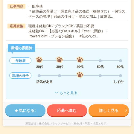
一般事務
仕事内容
＊故障品の荷受け・調査完了品の発送（梱包含む）・保管ス
ペースの整理｜部品の仕分け・簡単な加工｜故障原…
職種未経験OK / ブランクOK / 英語力不要
応募資格
未経験OK！【必要なOAスキル】Excel（関数）・
PowerPoint（プレゼン編集） #初めての…
職場の雰囲気
年齢層
20代
30代
40代
50代
60代
職場の様子
活気がある
しずか
もっと見る
気になる!
応募へ進む
詳しく見る
派遣会社
株式会社スタッフサービス（神奈川・千葉・埼玉エリア）