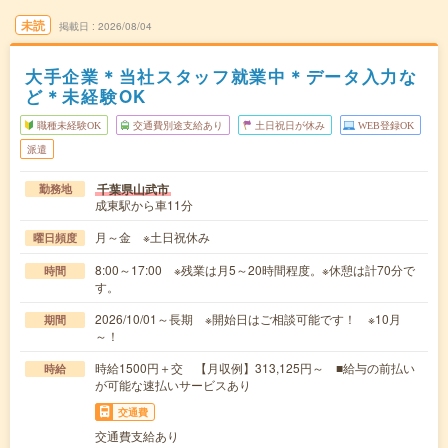
未読
掲載日
2026/08/04
大手企業＊当社スタッフ就業中＊データ入力な
ど＊未経験OK
職種未経験OK
交通費別途支給あり
土日祝日が休み
WEB登録OK
派遣
千葉県山武市
勤務地
成東駅から車11分
月～金 ※土日祝休み
曜日頻度
8:00～17:00 ※残業は月5～20時間程度。※休憩は計70分で
時間
す。
2026/10/01～長期 ※開始日はご相談可能です！ ※10月
期間
～！
時給1500円＋交 【月収例】313,125円～ ■給与の前払い
時給
が可能な速払いサービスあり
交通費
交通費支給あり