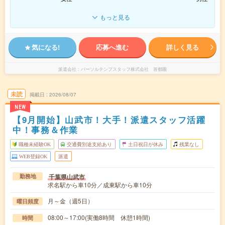
もっと見る
気になる!
応募へ進む
詳しく見る
派遣会社
パーソルテンプスタッフ株式会社 首都圏
未読
掲載日
2026/08/07
NEW
【9月開始】山武市！大手！派遣スタッフ活躍
中！事務＆作業
職種未経験OK
交通費別途支給あり
土日祝日が休み
残業なし
WEB登録OK
派遣
千葉県山武市
勤務地
求名駅から車10分／成東駅から車10分
月～金（週5日）
曜日頻度
08:00～17:00(実働8時間 休憩1時間)
時間