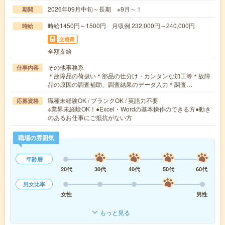
2026年09月中旬～長期 ※9月～！
期間
時給1450円～1500円 月収例 232,000円～240,000円
時給
交通費
全額支給
その他事務系
仕事内容
＊故障品の荷扱い＊部品の仕分け・カンタンな加工等＊故障
品の原因の調査補助、調査結果のデータ入力＊調査…
職種未経験OK / ブランクOK / 英語力不要
応募資格
※業界未経験OK！●Excel・Wordの基本操作のできる方●動き
のあるお仕事にご抵抗がない方
職場の雰囲気
年齢層
20代
30代
40代
50代
60代
男女比率
女性
男性
もっと見る