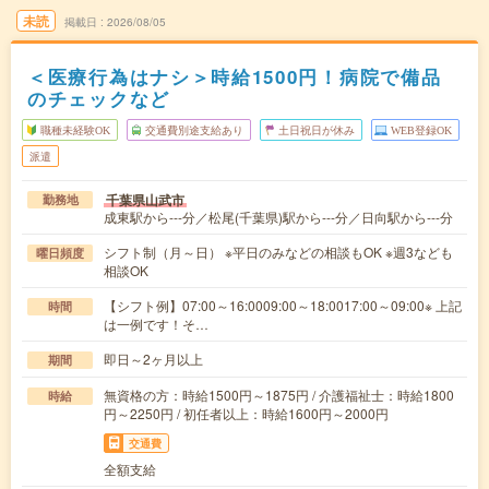
未読
掲載日
2026/08/05
＜医療行為はナシ＞時給1500円！病院で備品
のチェックなど
職種未経験OK
交通費別途支給あり
土日祝日が休み
WEB登録OK
派遣
千葉県山武市
勤務地
成東駅から---分／松尾(千葉県)駅から---分／日向駅から---分
シフト制（月～日） ※平日のみなどの相談もOK ※週3なども
曜日頻度
相談OK
【シフト例】07:00～16:0009:00～18:0017:00～09:00※ 上記
時間
は一例です！そ…
即日～2ヶ月以上
期間
無資格の方：時給1500円～1875円 / 介護福祉士：時給1800
時給
円～2250円 / 初任者以上：時給1600円～2000円
交通費
全額支給