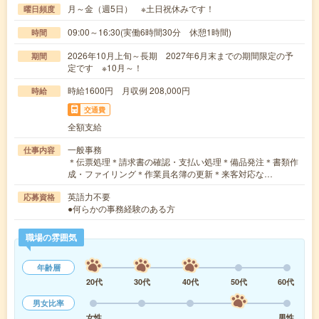
月～金（週5日） ※土日祝休みです！
曜日頻度
09:00～16:30(実働6時間30分 休憩1時間)
時間
2026年10月上旬～長期 2027年6月末までの期間限定の予
期間
定です ※10月～！
時給1600円 月収例 208,000円
時給
交通費
全額支給
一般事務
仕事内容
＊伝票処理＊請求書の確認・支払い処理＊備品発注＊書類作
成・ファイリング＊作業員名簿の更新＊来客対応な…
英語力不要
応募資格
●何らかの事務経験のある方
職場の雰囲気
年齢層
20代
30代
40代
50代
60代
男女比率
女性
男性