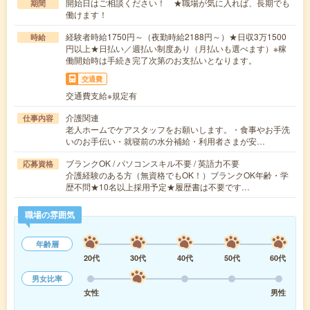
開始日はご相談ください！ ★職場が気に入れば、長期でも
期間
働けます！
経験者時給1750円～（夜勤時給2188円～）★日収3万1500
時給
円以上★日払い／週払い制度あり（月払いも選べます）※稼
働開始時は手続き完了次第のお支払いとなります。
交通費
交通費支給※規定有
介護関連
仕事内容
老人ホームでケアスタッフをお願いします。・食事やお手洗
いのお手伝い・就寝前の水分補給・利用者さまが安…
ブランクOK / パソコンスキル不要 / 英語力不要
応募資格
介護経験のある方（無資格でもOK！）ブランクOK年齢・学
歴不問★10名以上採用予定★履歴書は不要です…
職場の雰囲気
年齢層
20代
30代
40代
50代
60代
男女比率
女性
男性