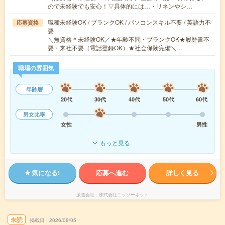
ので未経験でも安心！▽具体的には…・リネンやシ…
職種未経験OK / ブランクOK / パソコンスキル不要 / 英語力不
応募資格
要
＼無資格＊未経験OK／★年齢不問・ブランクOK★履歴書不
要・来社不要（電話登録OK）★社会保険完備＼…
職場の雰囲気
年齢層
20代
30代
40代
50代
60代
男女比率
女性
男性
もっと見る
気になる!
応募へ進む
詳しく見る
派遣会社
株式会社ニッソーネット
未読
掲載日
2026/08/05