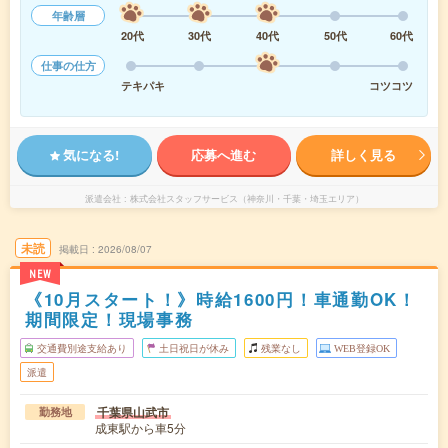
年齢層
20代
30代
40代
50代
60代
仕事の仕方
テキパキ
コツコツ
気になる!
応募へ進む
詳しく見る
派遣会社
株式会社スタッフサービス（神奈川・千葉・埼玉エリア）
未読
掲載日
2026/08/07
NEW
《10月スタート！》時給1600円！車通勤OK！
期間限定！現場事務
交通費別途支給あり
土日祝日が休み
残業なし
WEB登録OK
派遣
千葉県山武市
勤務地
成東駅から車5分