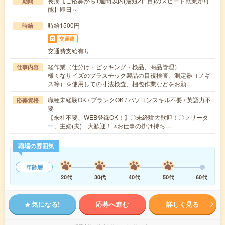
長期【ご応募から1週間以内(最短2日目)のスピード就業が可
期間
能】即日～
時給1500円
時給
交通費
交通費支給有り
軽作業（仕分け・ピッキング・検品、商品管理）
仕事内容
様々なサイズのプラスチック製品の目視検査、測定器（ノギ
ス等）を使用しての寸法検査、梱包作業などをお願…
職種未経験OK / ブランクOK / パソコンスキル不要 / 英語力不
応募資格
要
【来社不要、WEB登録OK！】〇未経験大歓迎！〇フリータ
ー、主婦(夫) 大歓迎！ ※お仕事の掛け持ち…
職場の雰囲気
年齢層
20代
30代
40代
50代
60代
気になる!
応募へ進む
詳しく見る