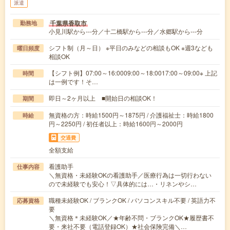
派遣
千葉県香取市
勤務地
小見川駅から---分／十二橋駅から---分／水郷駅から---分
シフト制（月～日） ※平日のみなどの相談もOK ※週3なども
曜日頻度
相談OK
【シフト例】07:00～16:0009:00～18:0017:00～09:00※ 上記
時間
は一例です！そ…
即日～2ヶ月以上 ■開始日の相談OK！
期間
無資格の方：時給1500円～1875円 / 介護福祉士：時給1800
時給
円～2250円 / 初任者以上：時給1600円～2000円
交通費
全額支給
看護助手
仕事内容
＼無資格・未経験OKの看護助手／医療行為は一切行わない
ので未経験でも安心！▽具体的には…・リネンやシ…
職種未経験OK / ブランクOK / パソコンスキル不要 / 英語力不
応募資格
要
＼無資格＊未経験OK／★年齢不問・ブランクOK★履歴書不
要・来社不要（電話登録OK）★社会保険完備＼…