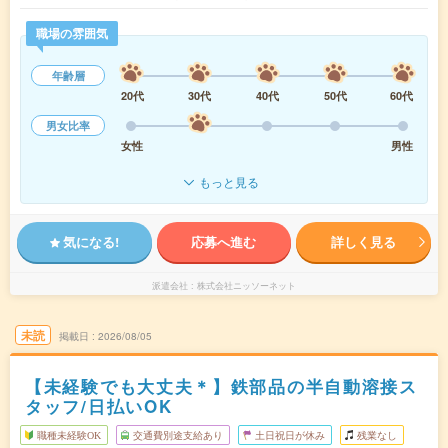
職場の雰囲気
年齢層
20代
30代
40代
50代
60代
男女比率
女性
男性
もっと見る
気になる!
応募へ進む
詳しく見る
派遣会社
株式会社ニッソーネット
未読
掲載日
2026/08/05
【未経験でも大丈夫＊】鉄部品の半自動溶接ス
タッフ/日払いOK
職種未経験OK
交通費別途支給あり
土日祝日が休み
残業なし