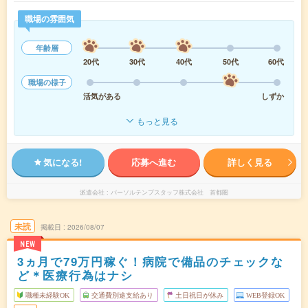
職場の雰囲気
年齢層
20代
30代
40代
50代
60代
職場の様子
活気がある
しずか
もっと見る
気になる!
応募へ進む
詳しく見る
派遣会社
パーソルテンプスタッフ株式会社 首都圏
未読
掲載日
2026/08/07
NEW
3ヵ月で79万円稼ぐ！病院で備品のチェックな
ど＊医療行為はナシ
職種未経験OK
交通費別途支給あり
土日祝日が休み
WEB登録OK