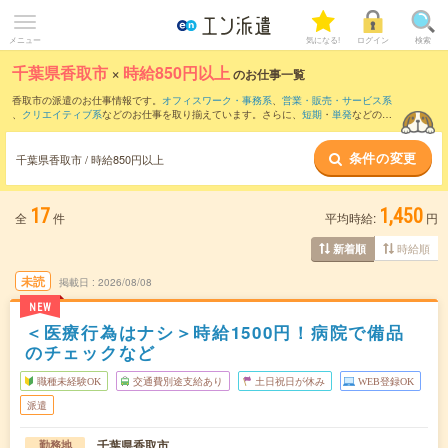
メニュー
気になる!
ログイン
検索
千葉県香取市
×
時給850円以上
のお仕事一覧
香取市の派遣のお仕事情報です。
オフィスワーク・事務系
、
営業・販売・サービス系
、
クリエイティブ系
などのお仕事を取り揃えています。さらに、
短期
・
単発
などの期
間や、
職種未経験OK
などのこだわり条件で絞り込んでいただけます。
条件の変更
時給
1150円以上
・
1800円以上
の求人はこちら
千葉県香取市 / 時給850円以上
当サイトでは法令を遵守し、最低賃金以上の求人のみを掲載しています。
17
1,450
全
件
平均時給:
円
時給順
新着順
未読
掲載日
2026/08/08
NEW
＜医療行為はナシ＞時給1500円！病院で備品
のチェックなど
職種未経験OK
交通費別途支給あり
土日祝日が休み
WEB登録OK
派遣
千葉県香取市
勤務地