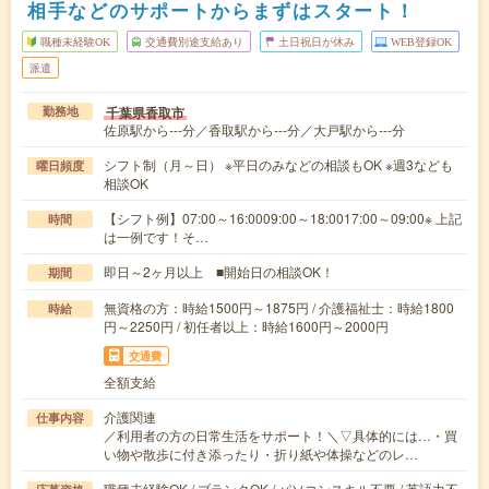
相手などのサポートからまずはスタート！
職種未経験OK
交通費別途支給あり
土日祝日が休み
WEB登録OK
派遣
千葉県香取市
勤務地
佐原駅から---分／香取駅から---分／大戸駅から---分
シフト制（月～日） ※平日のみなどの相談もOK ※週3なども
曜日頻度
相談OK
【シフト例】07:00～16:0009:00～18:0017:00～09:00※ 上記
時間
は一例です！そ…
即日～2ヶ月以上 ■開始日の相談OK！
期間
無資格の方：時給1500円～1875円 / 介護福祉士：時給1800
時給
円～2250円 / 初任者以上：時給1600円～2000円
交通費
全額支給
介護関連
仕事内容
／利用者の方の日常生活をサポート！＼▽具体的には…・買
い物や散歩に付き添ったり・折り紙や体操などのレ…
職種未経験OK / ブランクOK / パソコンスキル不要 / 英語力不