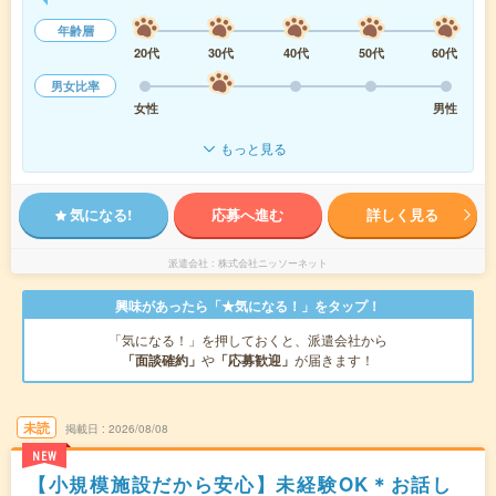
年齢層
20代
30代
40代
50代
60代
男女比率
女性
男性
もっと見る
気になる!
応募へ進む
詳しく見る
派遣会社
株式会社ニッソーネット
興味があったら「★気になる！」をタップ！
「気になる！」を押しておくと、派遣会社から
「面談確約」
や
「応募歓迎」
が届きます！
未読
掲載日
2026/08/08
NEW
【小規模施設だから安心】未経験OK＊お話し