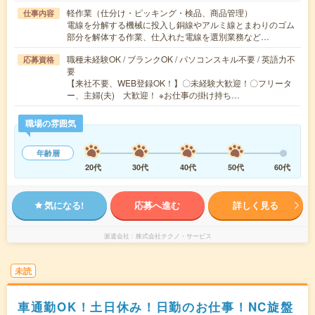
軽作業（仕分け・ピッキング・検品、商品管理）
仕事内容
電線を分解する機械に投入し銅線やアルミ線とまわりのゴム
部分を解体する作業、仕入れた電線を選別業務など…
職種未経験OK / ブランクOK / パソコンスキル不要 / 英語力不
応募資格
要
【来社不要、WEB登録OK！】〇未経験大歓迎！〇フリータ
ー、主婦(夫) 大歓迎！ ※お仕事の掛け持ち…
職場の雰囲気
年齢層
20代
30代
40代
50代
60代
気になる!
応募へ進む
詳しく見る
派遣会社
株式会社テクノ・サービス
未読
車通勤OK！土日休み！日勤のお仕事！NC旋盤