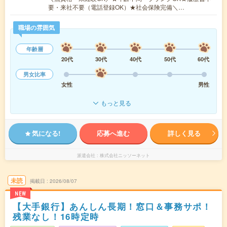
要・来社不要（電話登録OK）★社会保険完備＼…
職場の雰囲気
年齢層
20代
30代
40代
50代
60代
男女比率
女性
男性
もっと見る
気になる!
応募へ進む
詳しく見る
派遣会社
株式会社ニッソーネット
未読
掲載日
2026/08/07
NEW
【大手銀行】あんしん長期！窓口＆事務サポ！
残業なし！16時定時