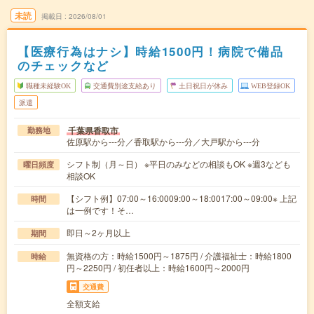
未読
掲載日
2026/08/01
【医療行為はナシ】時給1500円！病院で備品
のチェックなど
職種未経験OK
交通費別途支給あり
土日祝日が休み
WEB登録OK
派遣
千葉県香取市
勤務地
佐原駅から---分／香取駅から---分／大戸駅から---分
シフト制（月～日） ※平日のみなどの相談もOK ※週3なども
曜日頻度
相談OK
【シフト例】07:00～16:0009:00～18:0017:00～09:00※ 上記
時間
は一例です！そ…
即日～2ヶ月以上
期間
無資格の方：時給1500円～1875円 / 介護福祉士：時給1800
時給
円～2250円 / 初任者以上：時給1600円～2000円
交通費
全額支給