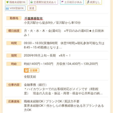
職種未経験OK
交通費別途支給あり
土日祝日が休み
残業なし
WEB登録OK
派遣
千葉県香取市
勤務地
小見川駅から徒歩9分／笹川駅から車10分
月・火・水・木・金(週4日) ※平日のみの週4日★土日祝休
曜日頻度
み！
09:00～16:00(実働6時間 休憩1時間)※朝礼参加可能な方は
時間
8:45～15:45勤務となりま…
2026年09月上旬～長期 ※9月～！
期間
時給1400円～1450円 月収例 134,400円～139,200円
時給
交通費
全額支給
金融事務（銀行）
仕事内容
＊ハイカウンターでのお客様対応がメインです（8割程
度） 現金の入出金・振込・両替・税金や公共料金の納…
職種未経験OK / ブランクOK / 英語力不要
応募資格
業界未経験OK！何かしらの事務経験がある方ブランクある
方OK