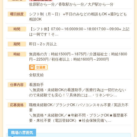
佐原駅から---分／香取駅から---分／大戸駅から---分
シフト制（月～日） ※平日のみなどの相談もOK ※週3なども
曜日頻度
相談OK
【シフト例】07:00～16:0009:00～18:0017:00～09:00※ 上記
時間
は一例です！そ…
即日～2ヶ月以上
期間
無資格の方：時給1500円～1875円 / 介護福祉士：時給1800
時給
円～2250円 / 初任者以上：時給1600円～2000円
交通費
全額支給
看護助手
仕事内容
＼無資格・未経験OKの看護助手／医療行為は一切行わない
ので未経験でも安心！▽具体的には…・リネンやシ…
職種未経験OK / ブランクOK / パソコンスキル不要 / 英語力不
応募資格
要
＼無資格＊未経験OK／★年齢不問・ブランクOK★履歴書不
要・来社不要（電話登録OK）★社会保険完備＼…
職場の雰囲気