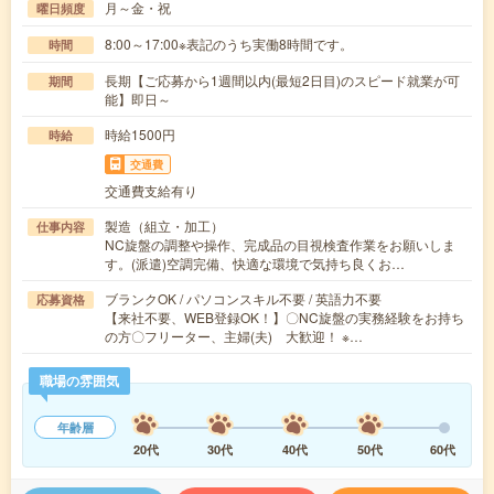
月～金・祝
曜日頻度
8:00～17:00※表記のうち実働8時間です。
時間
長期【ご応募から1週間以内(最短2日目)のスピード就業が可
期間
能】即日～
時給1500円
時給
交通費
交通費支給有り
製造（組立・加工）
仕事内容
NC旋盤の調整や操作、完成品の目視検査作業をお願いしま
す。(派遣)空調完備、快適な環境で気持ち良くお…
ブランクOK / パソコンスキル不要 / 英語力不要
応募資格
【来社不要、WEB登録OK！】〇NC旋盤の実務経験をお持ち
の方〇フリーター、主婦(夫) 大歓迎！ ※…
職場の雰囲気
年齢層
20代
30代
40代
50代
60代