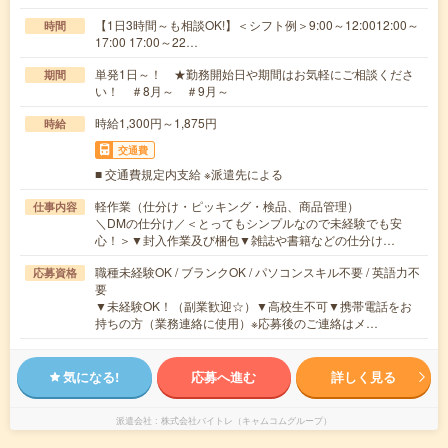
【1日3時間～も相談OK!】＜シフト例＞9:00～12:0012:00～
時間
17:00 17:00～22…
単発1日～！ ★勤務開始日や期間はお気軽にご相談くださ
期間
い！ ＃8月～ ＃9月～
時給1,300円～1,875円
時給
交通費
■ 交通費規定内支給 ※派遣先による
軽作業（仕分け・ピッキング・検品、商品管理）
仕事内容
＼DMの仕分け／＜とってもシンプルなので未経験でも安
心！＞▼封入作業及び梱包▼雑誌や書籍などの仕分け…
職種未経験OK / ブランクOK / パソコンスキル不要 / 英語力不
応募資格
要
▼未経験OK！（副業歓迎☆）▼高校生不可▼携帯電話をお
持ちの方（業務連絡に使用）※応募後のご連絡はメ…
気になる!
応募へ進む
詳しく見る
派遣会社
株式会社バイトレ（キャムコムグループ）