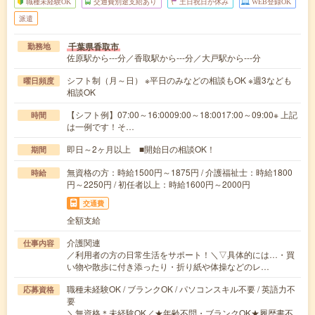
職種未経験OK
交通費別途支給あり
土日祝日が休み
WEB登録OK
派遣
千葉県香取市
勤務地
佐原駅から---分／香取駅から---分／大戸駅から---分
シフト制（月～日） ※平日のみなどの相談もOK ※週3なども
曜日頻度
相談OK
【シフト例】07:00～16:0009:00～18:0017:00～09:00※ 上記
時間
は一例です！そ…
即日～2ヶ月以上 ■開始日の相談OK！
期間
無資格の方：時給1500円～1875円 / 介護福祉士：時給1800
時給
円～2250円 / 初任者以上：時給1600円～2000円
交通費
全額支給
介護関連
仕事内容
／利用者の方の日常生活をサポート！＼▽具体的には…・買
い物や散歩に付き添ったり・折り紙や体操などのレ…
職種未経験OK / ブランクOK / パソコンスキル不要 / 英語力不
応募資格
要
＼無資格＊未経験OK／★年齢不問・ブランクOK★履歴書不