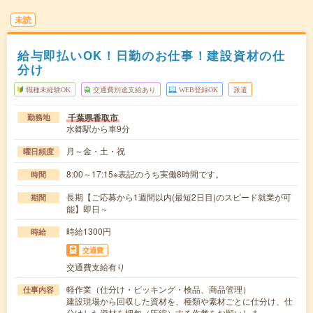
未読
給与即払いOK！日勤のお仕事！建設資材の仕
分け
職種未経験OK
交通費別途支給あり
WEB登録OK
派遣
千葉県香取市
勤務地
水郷駅から車9分
月～金・土・祝
曜日頻度
8:00～17:15※表記のうち実働8時間です。
時間
長期【ご応募から1週間以内(最短2日目)のスピード就業が可
期間
能】即日～
時給1300円
時給
交通費
交通費支給有り
軽作業（仕分け・ピッキング・検品、商品管理）
仕事内容
建設現場から回収した資材を、種類や素材ごとに仕分け、仕
分けした資材を梱包（圧縮）する作業をお願いしま…