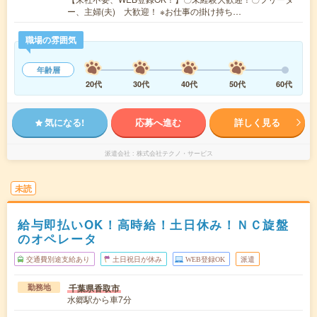
ー、主婦(夫) 大歓迎！ ※お仕事の掛け持ち…
職場の雰囲気
年齢層
20代
30代
40代
50代
60代
気になる!
応募へ進む
詳しく見る
派遣会社
株式会社テクノ・サービス
未読
給与即払いOK！高時給！土日休み！ＮＣ旋盤
のオペレータ
交通費別途支給あり
土日祝日が休み
WEB登録OK
派遣
千葉県香取市
勤務地
水郷駅から車7分