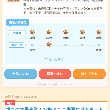
応募資格
要
＼無資格＊未経験OK／★年齢不問・ブランクOK★履歴書不
要・来社不要（電話登録OK）★社会保険完備＼…
職場の雰囲気
年齢層
20代
30代
40代
50代
60代
男女比率
女性
男性
もっと見る
気になる!
応募へ進む
詳しく見る
派遣会社
株式会社ニッソーネット
未読
掲載日
2026/08/08
NEW
憧れの大手企業＊17時まで＊書類作成サポート