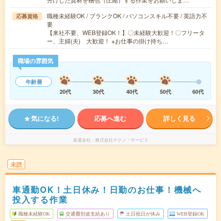
職種未経験OK / ブランクOK / パソコンスキル不要 / 英語力不
応募資格
要
【来社不要、WEB登録OK！】〇未経験大歓迎！〇フリータ
ー、主婦(夫) 大歓迎！ ※お仕事の掛け持ち…
職場の雰囲気
年齢層
20代
30代
40代
50代
60代
気になる!
応募へ進む
詳しく見る
派遣会社
株式会社テクノ・サービス
未読
車通勤OK！土日休み！日勤のお仕事！機械へ
投入する作業
職種未経験OK
交通費別途支給あり
土日祝日が休み
WEB登録OK