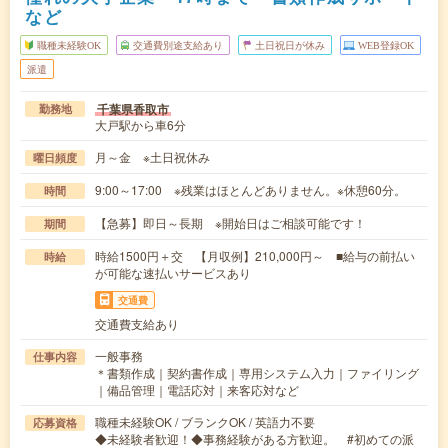
など
職種未経験OK
交通費別途支給あり
土日祝日が休み
WEB登録OK
派遣
千葉県香取市
勤務地
大戸駅から車6分
月～金 ※土日祝休み
曜日頻度
9:00～17:00 ※残業はほとんどありません。※休憩60分。
時間
【急募】即日～長期 ※開始日はご相談可能です！
期間
時給1500円＋交 【月収例】210,000円～ ■給与の前払い
時給
が可能な速払いサービスあり
交通費
交通費支給あり
一般事務
仕事内容
＊書類作成｜契約書作成｜専用システム入力｜ファイリング
｜備品管理｜電話応対｜来客応対など
職種未経験OK / ブランクOK / 英語力不要
応募資格
◆未経験者歓迎！◆事務経験がある方歓迎。 #初めての派