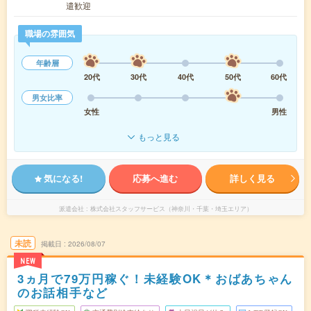
遣歓迎
職場の雰囲気
年齢層
20代
30代
40代
50代
60代
男女比率
女性
男性
もっと見る
気になる!
応募へ進む
詳しく見る
派遣会社
株式会社スタッフサービス（神奈川・千葉・埼玉エリア）
未読
掲載日
2026/08/07
NEW
3ヵ月で79万円稼ぐ！未経験OK＊おばあちゃん
のお話相手など