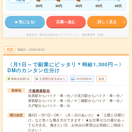
20代
30代
40代
50代
60代
気になる!
応募へ進む
詳しく見る
派遣会社
株式会社綜合キャリアオプション 製造事業部（全国）
未読
掲載日
2026/08/02
〈月1日～で副業にピッタリ＊時給1,300円～〉
DMのカンタン仕分け
職種未経験OK
交通費別途支給あり
WEB登録OK
派遣
千葉県香取市
勤務地
佐原駅からバイク・車---分／小見川駅からバイク・車---分／
香取駅からバイク・車---分／十二橋駅からバイク・車---分／
大戸駅からバイク・車---分
週0日～/月1日～OK！ （月～日のあいだ） ★「土曜と日曜だ
曜日頻度
け」など色々な働き方ができます！ ★お仕事ゼロの週があっ
ても大丈夫。 働きたい日、お休みの希望はお気軽にご相談く
ださい！