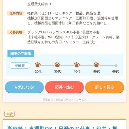
交通費支給有り
軽作業（仕分け・ピッキング・検品、商品管理）
仕事内容
機械加工図面よりマシニング、五面加工機 、旋盤等を使用
し、機械部品を図面寸法に加工作業などをお願いし…
ブランクOK / パソコンスキル不要 / 英語力不要
応募資格
【来社不要、WEB登録OK！】〇玉掛け・クレーン資格、製
造経験をお持ちの方〇フリーター、主婦(夫) …
職場の雰囲気
年齢層
20代
30代
40代
50代
60代
気になる!
応募へ進む
詳しく見る
派遣会社
株式会社テクノ・サービス
未読
高時給！車通勤OK！日勤のお仕事！組立・梱