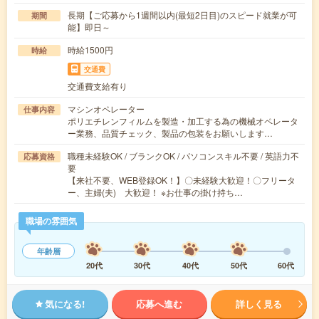
長期【ご応募から1週間以内(最短2日目)のスピード就業が可
期間
能】即日～
時給1500円
時給
交通費
交通費支給有り
マシンオペレーター
仕事内容
ポリエチレンフィルムを製造・加工する為の機械オペレータ
ー業務、品質チェック、製品の包装をお願いします…
職種未経験OK / ブランクOK / パソコンスキル不要 / 英語力不
応募資格
要
【来社不要、WEB登録OK！】〇未経験大歓迎！〇フリータ
ー、主婦(夫) 大歓迎！ ※お仕事の掛け持ち…
職場の雰囲気
年齢層
20代
30代
40代
50代
60代
気になる!
応募へ進む
詳しく見る