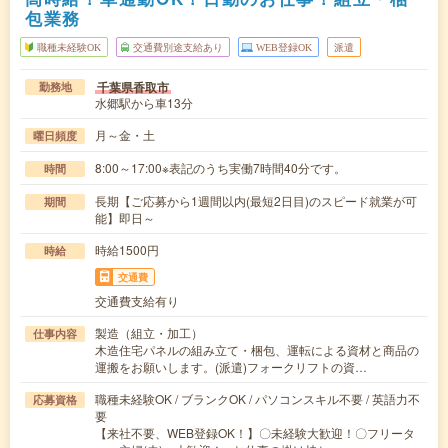
包業務
職種未経験OK
交通費別途支給あり
WEB登録OK
派遣
千葉県香取市
勤務地
水郷駅から車13分
月～金・土
曜日頻度
8:00～17:00※表記のうち実働7時間40分です。
時間
長期【ご応募から1週間以内(最短2日目)のスピード就業が可
期間
能】即日～
時給1500円
時給
交通費
交通費支給有り
製造（組立・加工）
仕事内容
木造住宅パネルの組み立て・梱包、運転による資材と商品の
運搬をお願いします。(派遣)フォークリフトの資…
職種未経験OK / ブランクOK / パソコンスキル不要 / 英語力不
応募資格
要
【来社不要、WEB登録OK！】〇未経験大歓迎！〇フリータ