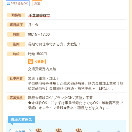
WEB登録OK
派遣
千葉県香取市
勤務地
月～金
曜日頻度
08:15～17:00
時間
長期でお仕事できる方、大歓迎！
期間
時給1500円
時給
交通費
交通費規定内支給
製造（組立・加工）
仕事内容
半自動溶接を使用した鉄の部品補修、鉄の金属加工業務【取
扱製品情報】金属部品≪待遇・福利厚生≫・日払い…
職種未経験OK / ブランクOK / 英語力不要
応募資格
◆未経験OK！〇まずは事前登録だけでもOK！履歴書不要で
気軽にオンライン登録★氏名・職種などを入力す…
職場の雰囲気
年齢層