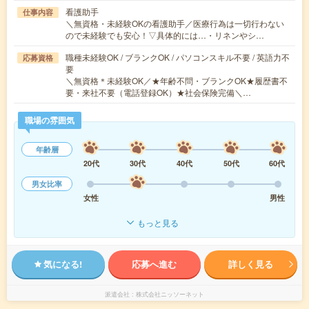
看護助手
仕事内容
＼無資格・未経験OKの看護助手／医療行為は一切行わない
ので未経験でも安心！▽具体的には…・リネンやシ…
職種未経験OK / ブランクOK / パソコンスキル不要 / 英語力不
応募資格
要
＼無資格＊未経験OK／★年齢不問・ブランクOK★履歴書不
要・来社不要（電話登録OK）★社会保険完備＼…
職場の雰囲気
年齢層
20代
30代
40代
50代
60代
男女比率
女性
男性
もっと見る
気になる!
応募へ進む
詳しく見る
派遣会社
株式会社ニッソーネット