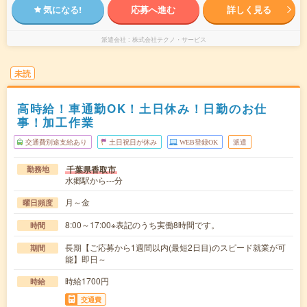
気になる!
応募へ進む
詳しく見る
派遣会社
株式会社テクノ・サービス
未読
高時給！車通勤OK！土日休み！日勤のお仕
事！加工作業
交通費別途支給あり
土日祝日が休み
WEB登録OK
派遣
千葉県香取市
勤務地
水郷駅から---分
月～金
曜日頻度
8:00～17:00※表記のうち実働8時間です。
時間
長期【ご応募から1週間以内(最短2日目)のスピード就業が可
期間
能】即日～
時給1700円
時給
交通費