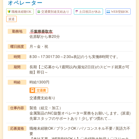
オペレーター
職種未経験OK
交通費別途支給あり
土日祝日が休み
WEB登録OK
派遣
千葉県香取市
勤務地
佐原駅から車20分
月～金・祝
曜日頻度
8:30～17:3017:30～2:30※表記のうち実働8時間です。
時間
長期【ご応募から1週間以内(最短2日目)のスピード就業が可
期間
能】即日～
時給1300円
時給
交通費
交通費支給有り
製造（組立・加工）
仕事内容
金属製品のNC旋盤オペレーター業務をお願いします。(派遣)
先輩スタッフのサポートあり！少しずつ慣れて…
職種未経験OK / ブランクOK / パソコンスキル不要 / 英語力不
応募資格
要
【来社不要、WEB登録OK！】〇未経験大歓迎！〇フリータ