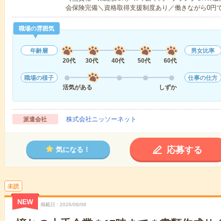
会保険完備＼資格取得支援制度あり／働きながら0円
職場の雰囲気
年齢層
男女比率
20代
30代
40代
50代
60代
職場の様子
仕事の仕方
活気がある
しずか
株式会社ニッソーネット
派遣会社
応募する
気になる！
未読
NEW
掲載日
2026/08/08