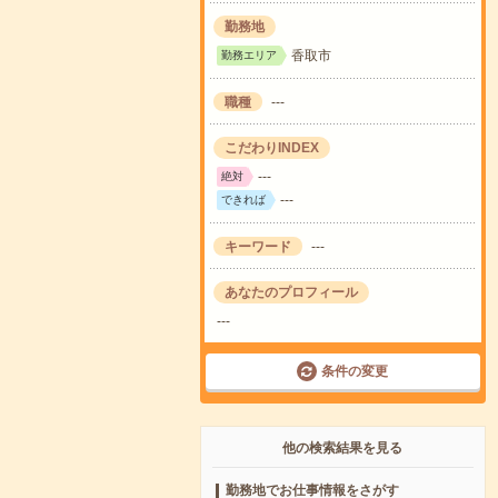
勤務地
香取市
勤務エリア
職種
---
こだわりINDEX
---
絶対
---
できれば
キーワード
---
あなたのプロフィール
---
条件の変更
他の検索結果を見る
勤務地でお仕事情報をさがす