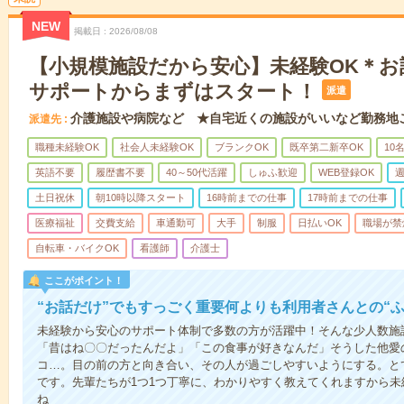
NEW
掲載日
2026/08/08
【小規模施設だから安心】未経験OK＊お
サポートからまずはスタート！
派遣
介護施設や病院など ★自宅近くの施設がいいなど勤務地
派遣先
職種未経験OK
社会人未経験OK
ブランクOK
既卒第二新卒OK
10
英語不要
履歴書不要
40～50代活躍
しゅふ歓迎
WEB登録OK
週
土日祝休
朝10時以降スタート
16時前までの仕事
17時前までの仕事
医療福祉
交費支給
車通勤可
大手
制服
日払いOK
職場が禁
自転車・バイクOK
看護師
介護士
ここがポイント！
“お話だけ”でもすっごく重要何よりも利用者さんとの“
未経験から安心のサポート体制で多数の方が活躍中！そんな少人数施
「昔はね〇〇だったんだよ」「この食事が好きなんだ」そうした他愛
コ…。目の前の方と向き合い、その人が過ごしやすいようにする。と
です。先輩たちが1つ1つ丁寧に、わかりやすく教えてくれますから
ね