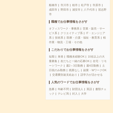
船橋市
市川市
柏市
松戸市
市原市
成田市
野田市
浦安市
八千代市
習志野
市
職種でお仕事情報をさがす
オフィスワーク・事務系
営業・販売・サー
ビス系
クリエイティブ系
IT・エンジニア
系
技術系
医療・介護・福祉・教育系
軽
作業・物流・工場・その他
こだわりでお仕事情報をさがす
短期
単発
職種未経験OK
10名以上の大
量募集
友だちと一緒の応募OK
在宅・リモ
ートワーク
週2～3日勤務
週4日勤務
土
日祝のみ勤務
残業なし
副業・WワークOK
交通費別途支給あり
語学力が活かせる
人気のワードでお仕事情報をさがす
急募
年齢不問
財団法人
英語
書類チェ
ック
テレビ局
封入
大学