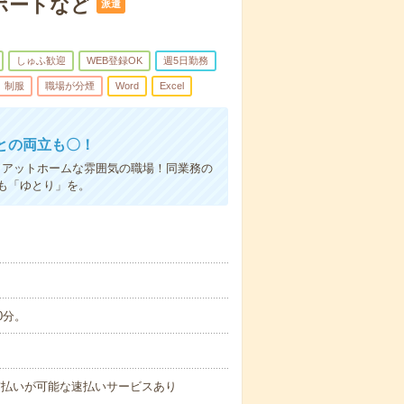
ポートなど
派遣
しゅふ歓迎
WEB登録OK
週5日勤務
制服
職場が分煙
Word
Excel
との両立も〇！
！アットホームな雰囲気の職場！同業務の
も「ゆとり」を。
0分。
与の前払いが可能な速払いサービスあり