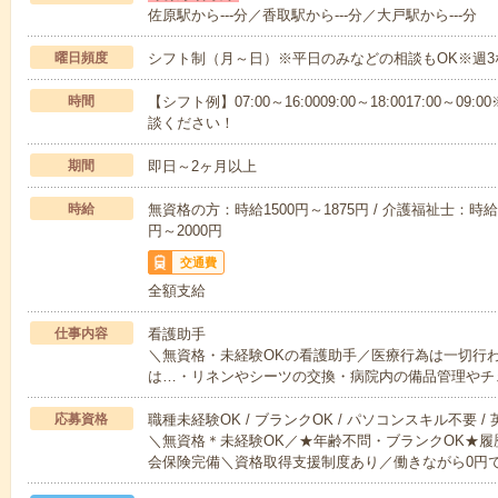
佐原駅から---分／香取駅から---分／大戸駅から---分
曜日頻度
シフト制（月～日）※平日のみなどの相談もOK※週3
時間
【シフト例】07:00～16:0009:00～18:0017:00
談ください！
期間
即日～2ヶ月以上
時給
無資格の方：時給1500円～1875円 / 介護福祉士：時給1
円～2000円
交通費
全額支給
仕事内容
看護助手
＼無資格・未経験OKの看護助手／医療行為は一切行
は…・リネンやシーツの交換・病院内の備品管理やチ
応募資格
職種未経験OK / ブランクOK / パソコンスキル不要 /
＼無資格＊未経験OK／★年齢不問・ブランクOK★履
会保険完備＼資格取得支援制度あり／働きながら0円