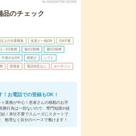
No.NISSOETRK-2BJ382
で備品のチェック
名以上の大量募集
友達と一緒OK
OA不要
2～3日勤務
週4日勤務
週5日勤務
午後のみOK
残業少
シフト
煙
派遣多
電話対応なし
ルーティン
す！お電話での登録もOK！
ート業務が中心！患者さんの移動のお手
医療行為は一切ないので、専門知識や経
完結！来社不要でスムーズにスタートで
で、無理なく自分のペースで働けます！