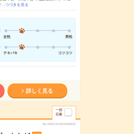
で…
つづきを見る
女性
男性
テキパキ
コツコツ
詳しく見る
一括
応募
No.SSKCS2404406835