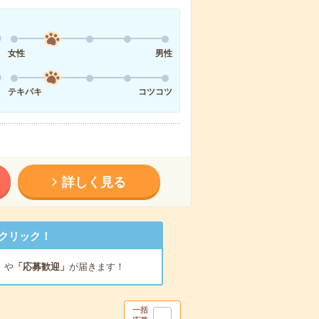
女性
男性
テキパキ
コツコツ
詳しく見る
クリック！
」
や
「応募歓迎」
が届きます！
一括