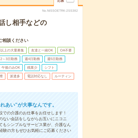
応募
No.NISSOETRK-2SS382
話し相手などの
ご相談ください
名以上の大量募集
友達と一緒OK
OA不要
2～3日勤務
週4日勤務
週5日勤務
午後のみOK
残業少
シフト
煙
派遣多
電話対応なし
ルーティン
ふれあい”が大事なんです。
設での介護のお仕事をお任せします！
のない会話をしながらお互いにニコニ
てもシンプルなサービス業が、介護なん
未経験の方もぜひお気軽にご応募ください