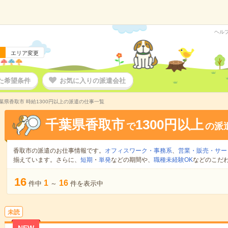
ヘル
エリア変更
た希望条件
お気に入りの派遣会社
葉県香取市 時給1300円以上の派遣の仕事一覧
千葉県香取市
1300円以上
で
の派
香取市の派遣のお仕事情報です。
オフィスワーク・事務系
、
営業・販売・サー
揃えています。さらに、
短期
・
単発
などの期間や、
職種未経験OK
などのこだ
16
1
16
件中
～
件を表示中
未読