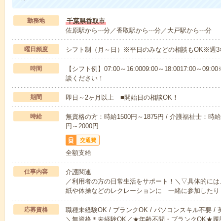
勤務地
千葉県香取市
佐原駅から---分／香取駅から---分／大戸駅から---分
曜日頻度
シフト制（月～日）※平日のみなどの相談もOK※週3
時間
【シフト例】07:00～16:0009:00～18:0017:00
談ください！
期間
即日～2ヶ月以上 ■開始日の相談OK！
時給
無資格の方：時給1500円～1875円 / 介護福祉士：時給1
円～2000円
交通費
全額支給
仕事内容
介護関連
／利用者の方の日常生活をサポート！＼▽具体的には
紙や体操などのレクレーションに 一緒に参加したり
応募資格
職種未経験OK / ブランクOK / パソコンスキル不要 /
＼無資格＊未経験OK／★年齢不問・ブランクOK★履