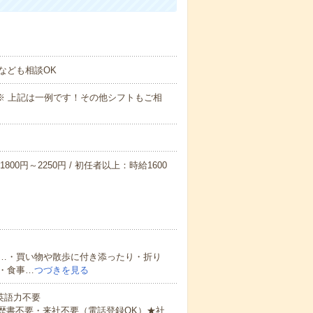
なども相談OK
～09:00※ 上記は一例です！その他シフトもご相
800円～2250円 / 初任者以上：時給1600
…・買い物や散歩に付き添ったり・折り
・食事…
つづきを見る
 英語力不要
歴書不要・来社不要（電話登録OK）★社