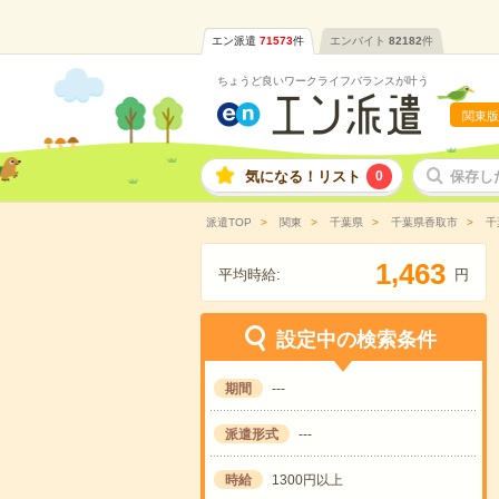
エン派遣
71573
件
エンバイト
82182
件
ちょうど良いワークライフバランスが叶う
関東版
気になる！リスト
0
保存し
派遣TOP
関東
千葉県
千葉県香取市
千
,
1
4
6
3
平均時給:
円
設定中の検索条件
期間
---
派遣形式
---
時給
1300円以上