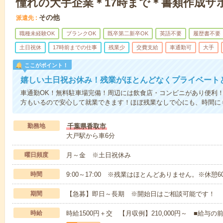
憧れの大手企業＊17時まで＊書類作成サ
その他
派遣先
職種未経験OK
ブランクOK
既卒第二新卒OK
英語不要
履歴書不要
土日祝休
17時前までの仕事
残業少
交費支給
車通勤可
大手
ここがポイント！
嬉しい土日祝お休み！残業がほとんどなくプライベート
車通勤OK！無料駐車場完備！周辺には飲食店・コンビニがあり便利
方もいるので安心して就業できます！ほぼ残業なしで心にも、時間に
勤務地
千葉県香取市
大戸駅から車6分
曜日頻度
月～金 ※土日祝休み
時間
9:00～17:00 ※残業はほとんどありません。※休憩6
期間
【急募】即日～長期 ※開始日はご相談可能です！
時給
時給1500円＋交 【月収例】210,000円～ ■給