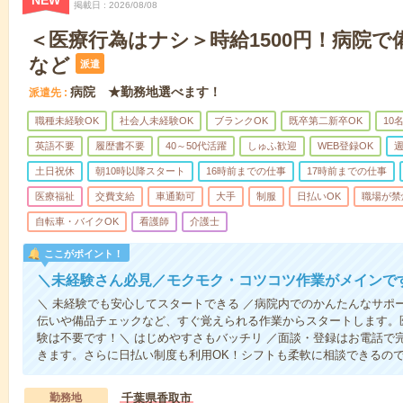
NEW
掲載日
2026/08/08
＜医療行為はナシ＞時給1500円！病院
など
派遣
病院 ★勤務地選べます！
派遣先
職種未経験OK
社会人未経験OK
ブランクOK
既卒第二新卒OK
10
英語不要
履歴書不要
40～50代活躍
しゅふ歓迎
WEB登録OK
週
土日祝休
朝10時以降スタート
16時前までの仕事
17時前までの仕事
医療福祉
交費支給
車通勤可
大手
制服
日払いOK
職場が禁
自転車・バイクOK
看護師
介護士
ここがポイント！
＼未経験さん必見／モクモク・コツコツ作業がメインで
＼ 未経験でも安心してスタートできる ／病院内でのかんたんなサポ
伝いや備品チェックなど、すぐ覚えられる作業からスタートします。
験は不要です！＼ はじめやすさもバッチリ ／面談・登録はお電話で
きます。さらに日払い制度も利用OK！シフトも柔軟に相談できるの
勤務地
千葉県香取市