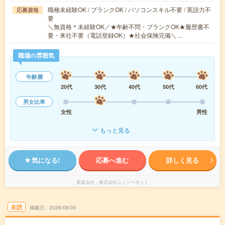
職種未経験OK / ブランクOK / パソコンスキル不要 / 英語力不
応募資格
要
＼無資格＊未経験OK／★年齢不問・ブランクOK★履歴書不
要・来社不要（電話登録OK）★社会保険完備＼…
職場の雰囲気
年齢層
20代
30代
40代
50代
60代
男女比率
女性
男性
もっと見る
気になる!
応募へ進む
詳しく見る
派遣会社
株式会社ニッソーネット
未読
掲載日
2026/08/05