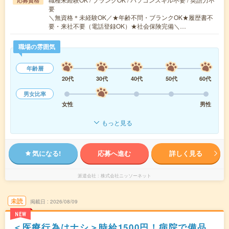
応募資格
要
＼無資格＊未経験OK／★年齢不問・ブランクOK★履歴書不
要・来社不要（電話登録OK）★社会保険完備＼…
職場の雰囲気
年齢層
20代
30代
40代
50代
60代
男女比率
女性
男性
もっと見る
気になる!
応募へ進む
詳しく見る
派遣会社
株式会社ニッソーネット
未読
掲載日
2026/08/09
NEW
＜医療行為はナシ＞時給1500円！病院で備品