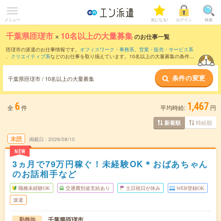
メニュー
気になる!
ログイン
検索
千葉県匝瑳市
×
10名以上の大量募集
のお仕事一覧
匝瑳市の派遣のお仕事情報です。
オフィスワーク・事務系
、
営業・販売・サービス系
、
クリエイティブ系
などのお仕事を取り揃えています。10名以上の大量募集の条件の
他に、
交通費別途支給あり
、
職種未経験OK
、
友だちと一緒の応募OK
などのこだわり
条件も取り揃えています。
条件の変更
千葉県匝瑳市 / 10名以上の大量募集
6
1,467
全
件
平均時給:
円
時給順
新着順
未読
掲載日
2026/08/10
NEW
3ヵ月で79万円稼ぐ！未経験OK＊おばあちゃん
のお話相手など
職種未経験OK
交通費別途支給あり
土日祝日が休み
WEB登録OK
派遣
千葉県匝瑳市
勤務地