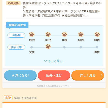
職種未経験OK / ブランクOK / パソコンスキル不要 / 英語力不
応募資格
要
＼無資格＊未経験OK／★年齢不問・ブランクOK★履歴書不
要・来社不要（電話登録OK）★社会保険完備＼…
職場の雰囲気
年齢層
20代
30代
40代
50代
60代
男女比率
女性
男性
もっと見る
気になる!
応募へ進む
詳しく見る
派遣会社
株式会社ニッソーネット
未読
掲載日
2026/08/06