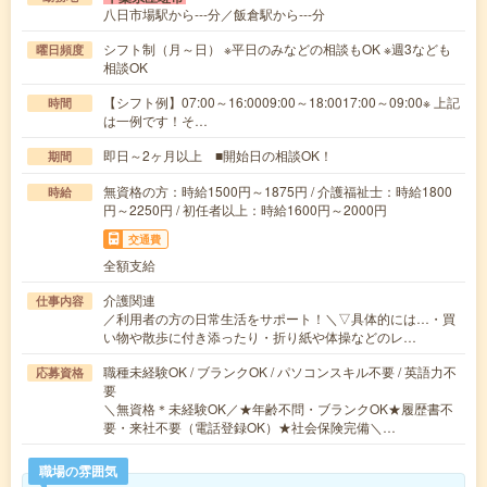
八日市場駅から---分／飯倉駅から---分
シフト制（月～日） ※平日のみなどの相談もOK ※週3なども
曜日頻度
相談OK
【シフト例】07:00～16:0009:00～18:0017:00～09:00※ 上記
時間
は一例です！そ…
即日～2ヶ月以上 ■開始日の相談OK！
期間
無資格の方：時給1500円～1875円 / 介護福祉士：時給1800
時給
円～2250円 / 初任者以上：時給1600円～2000円
交通費
全額支給
介護関連
仕事内容
／利用者の方の日常生活をサポート！＼▽具体的には…・買
い物や散歩に付き添ったり・折り紙や体操などのレ…
職種未経験OK / ブランクOK / パソコンスキル不要 / 英語力不
応募資格
要
＼無資格＊未経験OK／★年齢不問・ブランクOK★履歴書不
要・来社不要（電話登録OK）★社会保険完備＼…
職場の雰囲気