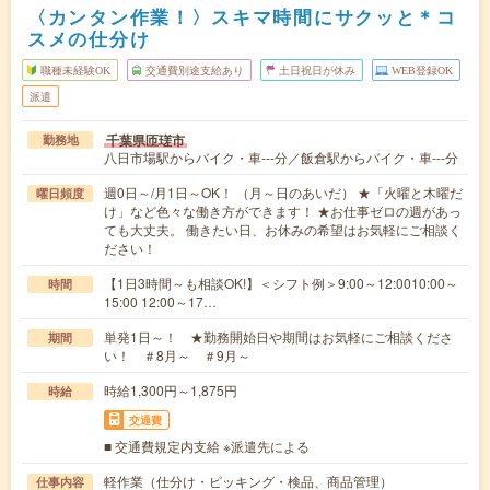
〈カンタン作業！〉スキマ時間にサクッと＊コ
スメの仕分け
職種未経験OK
交通費別途支給あり
土日祝日が休み
WEB登録OK
派遣
千葉県匝瑳市
勤務地
八日市場駅からバイク・車---分／飯倉駅からバイク・車---分
週0日～/月1日～OK！ （月～日のあいだ） ★「火曜と木曜だ
曜日頻度
け」など色々な働き方ができます！ ★お仕事ゼロの週があっ
ても大丈夫。 働きたい日、お休みの希望はお気軽にご相談く
ださい！
【1日3時間～も相談OK!】＜シフト例＞9:00～12:0010:00～
時間
15:00 12:00～17…
単発1日～！ ★勤務開始日や期間はお気軽にご相談くださ
期間
い！ ＃8月～ ＃9月～
時給1,300円～1,875円
時給
交通費
■ 交通費規定内支給 ※派遣先による
軽作業（仕分け・ピッキング・検品、商品管理）
仕事内容