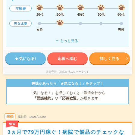
年齢層
20代
30代
40代
50代
60代
男女比率
女性
男性
もっと見る
気になる!
応募へ進む
詳しく見る
派遣会社
株式会社ニッソーネット
興味があったら「★気になる！」をタップ！
「気になる！」を押しておくと、派遣会社から
「面談確約」
や
「応募歓迎」
が届きます！
未読
掲載日
2026/08/09
NEW
3ヵ月で79万円稼ぐ！病院で備品のチェックな