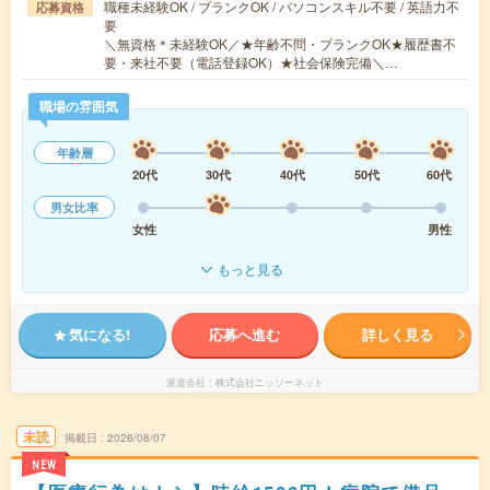
職種未経験OK / ブランクOK / パソコンスキル不要 / 英語力不
応募資格
要
＼無資格＊未経験OK／★年齢不問・ブランクOK★履歴書不
要・来社不要（電話登録OK）★社会保険完備＼…
職場の雰囲気
年齢層
20代
30代
40代
50代
60代
男女比率
女性
男性
もっと見る
気になる!
応募へ進む
詳しく見る
派遣会社
株式会社ニッソーネット
未読
掲載日
2026/08/07
NEW