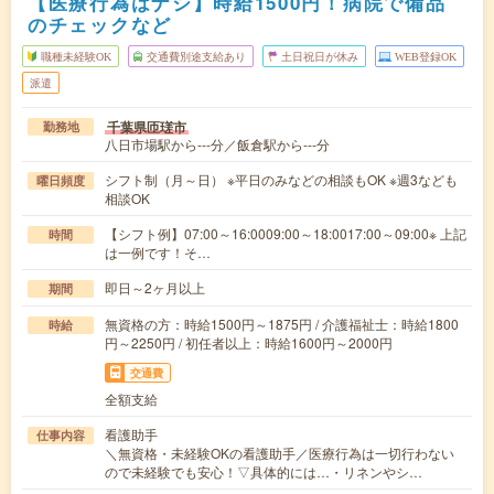
【医療行為はナシ】時給1500円！病院で備品
のチェックなど
職種未経験OK
交通費別途支給あり
土日祝日が休み
WEB登録OK
派遣
千葉県匝瑳市
勤務地
八日市場駅から---分／飯倉駅から---分
シフト制（月～日） ※平日のみなどの相談もOK ※週3なども
曜日頻度
相談OK
【シフト例】07:00～16:0009:00～18:0017:00～09:00※ 上記
時間
は一例です！そ…
即日～2ヶ月以上
期間
無資格の方：時給1500円～1875円 / 介護福祉士：時給1800
時給
円～2250円 / 初任者以上：時給1600円～2000円
交通費
全額支給
看護助手
仕事内容
＼無資格・未経験OKの看護助手／医療行為は一切行わない
ので未経験でも安心！▽具体的には…・リネンやシ…