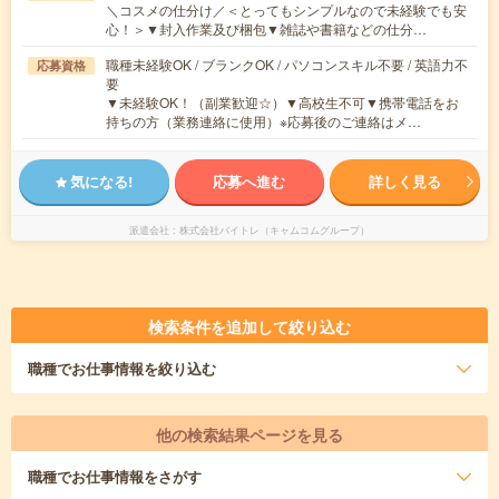
＼コスメの仕分け／＜とってもシンプルなので未経験でも安
心！＞▼封入作業及び梱包▼雑誌や書籍などの仕分…
職種未経験OK / ブランクOK / パソコンスキル不要 / 英語力不
応募資格
要
▼未経験OK！（副業歓迎☆）▼高校生不可▼携帯電話をお
持ちの方（業務連絡に使用）※応募後のご連絡はメ…
気になる!
応募へ進む
詳しく見る
派遣会社
株式会社バイトレ（キャムコムグループ）
検索条件を追加して絞り込む
職種
でお仕事情報を絞り込む
他の検索結果ページを見る
職種
でお仕事情報をさがす