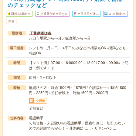
のチェックなど
職種未経験OK
交通費別途支給あり
土日祝日が休み
WEB登録OK
派遣
千葉県匝瑳市
勤務地
八日市場駅から---分／飯倉駅から---分
シフト制（月～日） ※平日のみなどの相談もOK ※週3なども
曜日頻度
相談OK
【シフト例】07:00～16:0009:00～18:0017:00～09:00※ 上記
時間
は一例です！そ…
即日～2ヶ月以上
期間
無資格の方：時給1500円～1875円 / 介護福祉士：時給1800
時給
円～2250円 / 初任者以上：時給1600円～2000円
交通費
全額支給
看護助手
仕事内容
＼無資格・未経験OKの看護助手／医療行為は一切行わない
ので未経験でも安心！▽具体的には…・リネンやシ…