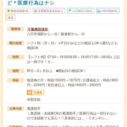
ど＊医療行為はナシ
職種未経験OK
交通費別途支給あり
土日祝日が休み
WEB登録OK
派遣
千葉県匝瑳市
勤務地
八日市場駅から---分／飯倉駅から---分
シフト制（月～日） ※平日のみなどの相談もOK ※週3なども
曜日頻度
相談OK
【シフト例】07:00～16:0009:00～18:0017:00～09:00※ 上記
時間
は一例です！そ…
即日～2ヶ月以上 ■開始日の相談OK！
期間
無資格の方：時給1500円～1875円 / 介護福祉士：時給1800
時給
円～2250円 / 初任者以上：時給1600円～2000円
交通費
全額支給
看護助手
仕事内容
＼無資格・未経験OKの看護助手／医療行為は一切行わない
ので未経験でも安心！▽具体的には…・リネンやシ…
職種未経験OK / ブランクOK / パソコンスキル不要 / 英語力不