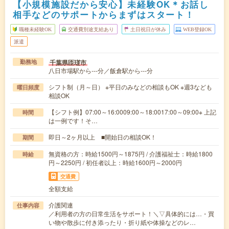
【小規模施設だから安心】未経験OK＊お話し
相手などのサポートからまずはスタート！
職種未経験OK
交通費別途支給あり
土日祝日が休み
WEB登録OK
派遣
千葉県匝瑳市
勤務地
八日市場駅から---分／飯倉駅から---分
シフト制（月～日） ※平日のみなどの相談もOK ※週3なども
曜日頻度
相談OK
【シフト例】07:00～16:0009:00～18:0017:00～09:00※ 上記
時間
は一例です！そ…
即日～2ヶ月以上 ■開始日の相談OK！
期間
無資格の方：時給1500円～1875円 / 介護福祉士：時給1800
時給
円～2250円 / 初任者以上：時給1600円～2000円
交通費
全額支給
介護関連
仕事内容
／利用者の方の日常生活をサポート！＼▽具体的には…・買
い物や散歩に付き添ったり・折り紙や体操などのレ…