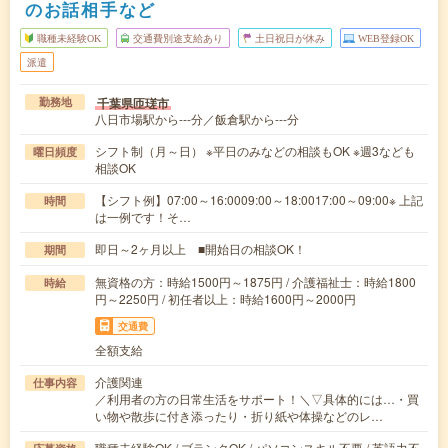
のお話相手など
職種未経験OK
交通費別途支給あり
土日祝日が休み
WEB登録OK
派遣
千葉県匝瑳市
勤務地
八日市場駅から---分／飯倉駅から---分
シフト制（月～日） ※平日のみなどの相談もOK ※週3なども
曜日頻度
相談OK
【シフト例】07:00～16:0009:00～18:0017:00～09:00※ 上記
時間
は一例です！そ…
即日～2ヶ月以上 ■開始日の相談OK！
期間
無資格の方：時給1500円～1875円 / 介護福祉士：時給1800
時給
円～2250円 / 初任者以上：時給1600円～2000円
交通費
全額支給
介護関連
仕事内容
／利用者の方の日常生活をサポート！＼▽具体的には…・買
い物や散歩に付き添ったり・折り紙や体操などのレ…
職種未経験OK / ブランクOK / パソコンスキル不要 / 英語力不