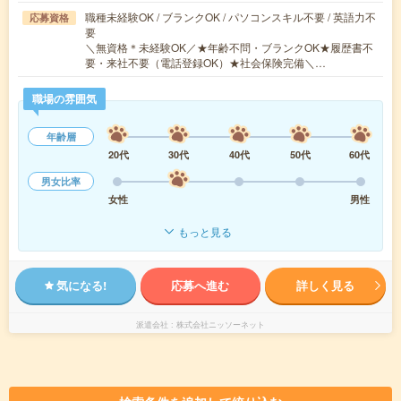
職種未経験OK / ブランクOK / パソコンスキル不要 / 英語力不
応募資格
要
＼無資格＊未経験OK／★年齢不問・ブランクOK★履歴書不
要・来社不要（電話登録OK）★社会保険完備＼…
職場の雰囲気
年齢層
20代
30代
40代
50代
60代
男女比率
女性
男性
もっと見る
気になる!
応募へ進む
詳しく見る
派遣会社
株式会社ニッソーネット