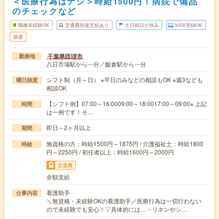
＜医療行為はナシ＞時給1500円！病院で備品
のチェックなど
職種未経験OK
交通費別途支給あり
土日祝日が休み
WEB登録OK
派遣
千葉県匝瑳市
勤務地
八日市場駅から---分／飯倉駅から---分
シフト制（月～日） ※平日のみなどの相談もOK ※週3なども
曜日頻度
相談OK
【シフト例】07:00～16:0009:00～18:0017:00～09:00※ 上記
時間
は一例です！そ…
即日～2ヶ月以上
期間
無資格の方：時給1500円～1875円 / 介護福祉士：時給1800
時給
円～2250円 / 初任者以上：時給1600円～2000円
交通費
全額支給
看護助手
仕事内容
＼無資格・未経験OKの看護助手／医療行為は一切行わない
ので未経験でも安心！▽具体的には…・リネンやシ…