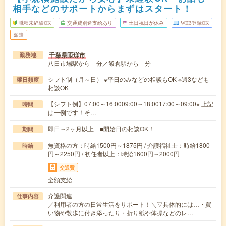
相手などのサポートからまずはスタート！
職種未経験OK
交通費別途支給あり
土日祝日が休み
WEB登録OK
派遣
千葉県匝瑳市
勤務地
八日市場駅から---分／飯倉駅から---分
シフト制（月～日） ※平日のみなどの相談もOK ※週3なども
曜日頻度
相談OK
【シフト例】07:00～16:0009:00～18:0017:00～09:00※ 上記
時間
は一例です！そ…
即日～2ヶ月以上 ■開始日の相談OK！
期間
無資格の方：時給1500円～1875円 / 介護福祉士：時給1800
時給
円～2250円 / 初任者以上：時給1600円～2000円
交通費
全額支給
介護関連
仕事内容
／利用者の方の日常生活をサポート！＼▽具体的には…・買
い物や散歩に付き添ったり・折り紙や体操などのレ…