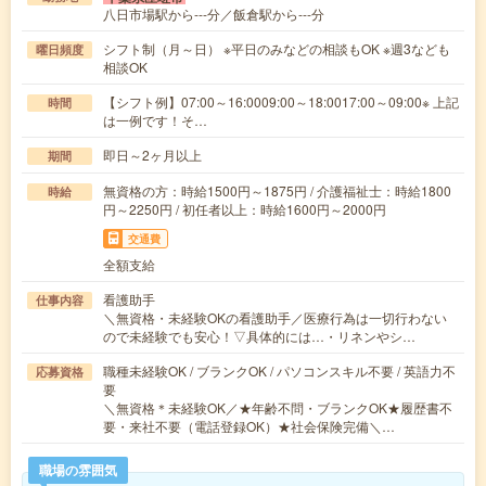
八日市場駅から---分／飯倉駅から---分
シフト制（月～日） ※平日のみなどの相談もOK ※週3なども
曜日頻度
相談OK
【シフト例】07:00～16:0009:00～18:0017:00～09:00※ 上記
時間
は一例です！そ…
即日～2ヶ月以上
期間
無資格の方：時給1500円～1875円 / 介護福祉士：時給1800
時給
円～2250円 / 初任者以上：時給1600円～2000円
交通費
全額支給
看護助手
仕事内容
＼無資格・未経験OKの看護助手／医療行為は一切行わない
ので未経験でも安心！▽具体的には…・リネンやシ…
職種未経験OK / ブランクOK / パソコンスキル不要 / 英語力不
応募資格
要
＼無資格＊未経験OK／★年齢不問・ブランクOK★履歴書不
要・来社不要（電話登録OK）★社会保険完備＼…
職場の雰囲気