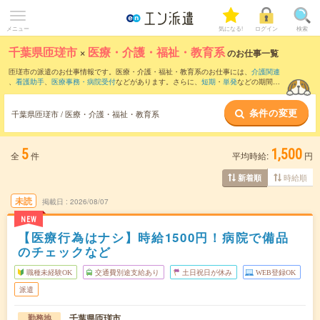
メニュー
気になる!
ログイン
検索
千葉県匝瑳市
×
医療・介護・福祉・教育系
のお仕事一覧
匝瑳市の派遣のお仕事情報です。医療・介護・福祉・教育系のお仕事には、
介護関連
、
看護助手
、
医療事務・病院受付
などがあります。さらに、
短期
・
単発
などの期間
や、
職種未経験OK
などのこだわり条件で絞り込んでいただけます。
条件の変更
千葉県匝瑳市 / 医療・介護・福祉・教育系
5
1,500
全
件
平均時給:
円
時給順
新着順
未読
掲載日
2026/08/07
NEW
【医療行為はナシ】時給1500円！病院で備品
のチェックなど
職種未経験OK
交通費別途支給あり
土日祝日が休み
WEB登録OK
派遣
千葉県匝瑳市
勤務地