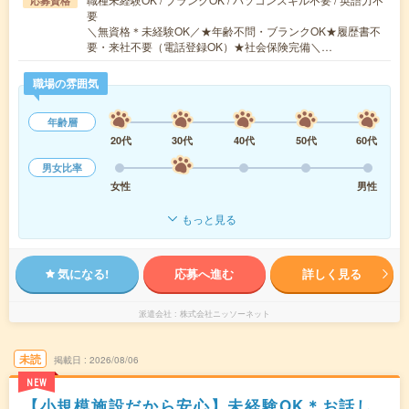
応募資格
要
＼無資格＊未経験OK／★年齢不問・ブランクOK★履歴書不
要・来社不要（電話登録OK）★社会保険完備＼…
職場の雰囲気
年齢層
20代
30代
40代
50代
60代
男女比率
女性
男性
もっと見る
気になる!
応募へ進む
詳しく見る
派遣会社
株式会社ニッソーネット
未読
掲載日
2026/08/06
NEW
【小規模施設だから安心】未経験OK＊お話し