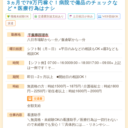
3ヵ月で79万円稼ぐ！病院で備品のチェックな
ど＊医療行為はナシ
職種未経験OK
交通費別途支給あり
土日祝日が休み
WEB登録OK
派遣
千葉県匝瑳市
勤務地
八日市場駅から---分／飯倉駅から---分
シフト制（月～日） ※平日のみなどの相談もOK ※週3なども
曜日頻度
相談OK
【シフト例】07:00～16:0009:00～18:0017:00～09:00※ 上記
時間
は一例です！そ…
即日～2ヶ月以上 ■開始日の相談OK！
期間
無資格の方：時給1500円～1875円 / 介護福祉士：時給1800
時給
円～2250円 / 初任者以上：時給1600円～2000円
交通費
全額支給
看護助手
仕事内容
＼無資格・未経験OKの看護助手／医療行為は一切行わない
ので未経験でも安心！▽具体的には…・リネンやシ…