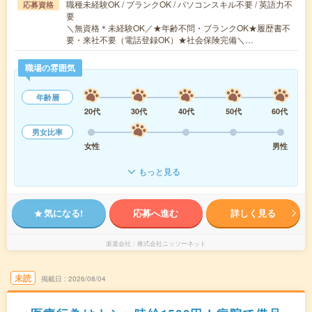
職種未経験OK / ブランクOK / パソコンスキル不要 / 英語力不
応募資格
要
＼無資格＊未経験OK／★年齢不問・ブランクOK★履歴書不
要・来社不要（電話登録OK）★社会保険完備＼…
職場の雰囲気
年齢層
20代
30代
40代
50代
60代
男女比率
女性
男性
もっと見る
気になる!
応募へ進む
詳しく見る
派遣会社
株式会社ニッソーネット
未読
掲載日
2026/08/04