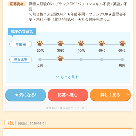
職種未経験OK / ブランクOK / パソコンスキル不要 / 英語力不
応募資格
要
＼無資格＊未経験OK／★年齢不問・ブランクOK★履歴書不
要・来社不要（電話登録OK）★社会保険完備＼…
職場の雰囲気
年齢層
20代
30代
40代
50代
60代
男女比率
女性
男性
もっと見る
気になる!
応募へ進む
詳しく見る
派遣会社
株式会社ニッソーネット
未読
掲載日
2026/08/01