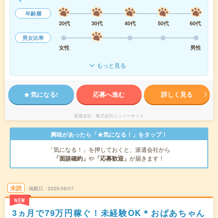
年齢層
20代
30代
40代
50代
60代
男女比率
女性
男性
もっと見る
気になる!
応募へ進む
詳しく見る
派遣会社
株式会社ニッソーネット
興味があったら「★気になる！」をタップ！
「気になる！」を押しておくと、派遣会社から
「面談確約」
や
「応募歓迎」
が届きます！
未読
掲載日
2026/08/07
NEW
3ヵ月で79万円稼ぐ！未経験OK＊おばあちゃん