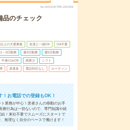
No.NISSOETRK-2BJ399
で備品のチェック
名以上の大量募集
友達と一緒OK
OA不要
2～3日勤務
週4日勤務
週5日勤務
午後のみOK
残業少
シフト
煙
派遣多
電話対応なし
ルーティン
す！お電話での登録もOK！
ート業務が中心！患者さんの移動のお手
医療行為は一切ないので、専門知識や経
完結！来社不要でスムーズにスタートで
で、無理なく自分のペースで働けます！