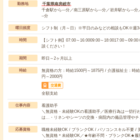
勤務地
千葉県南房総市
千倉駅から---分／南三原駅から---分／岩井駅から---分
--分
曜日頻度
シフト制（月～日）※平日のみなどの相談もOK※週3
時間
【シフト例】07:00～16:0009:00～18:0017:00
談ください！
期間
即日～2ヶ月以上
時給
無資格の方：時給1500円～1875円 / 介護福祉士：時給1
円～2000円
交通費
全額支給
仕事内容
看護助手
＼無資格・未経験OKの看護助手／医療行為は一切行
は…・リネンやシーツの交換・病院内の備品管理やチ
応募資格
職種未経験OK / ブランクOK / パソコンスキル不要 /
＼無資格＊未経験OK／★年齢不問・ブランクOK★履