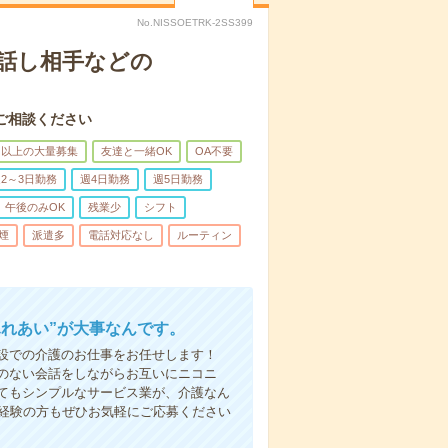
No.NISSOETRK-2SS399
話し相手などの
ご相談ください
名以上の大量募集
友達と一緒OK
OA不要
2～3日勤務
週4日勤務
週5日勤務
午後のみOK
残業少
シフト
煙
派遣多
電話対応なし
ルーティン
ふれあい”が大事なんです。
設での介護のお仕事をお任せします！
のない会話をしながらお互いにニコニ
てもシンプルなサービス業が、介護なん
未経験の方もぜひお気軽にご応募ください