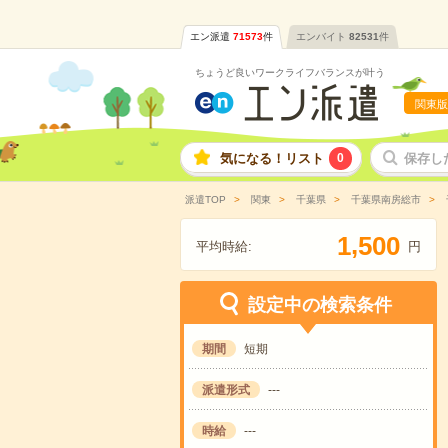
エン派遣
71573
件
エンバイト
82531
件
ちょうど良いワークライフバランスが叶う
関東版
気になる！リスト
0
保存し
派遣TOP
関東
千葉県
千葉県南房総市
,
1
5
0
0
平均時給:
円
設定中の検索条件
期間
短期
派遣形式
---
時給
---