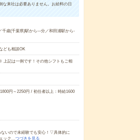
倒な来社は必要ありません。お給料の日
／千歳(千葉県)駅から---分／和田浦駅から-
なども相談OK
～09:00※ 上記は一例です！その他シフトもご相
800円～2250円 / 初任者以上：時給1600
わないので未経験でも安心！▽具体的に
ェック…
つづきを見る