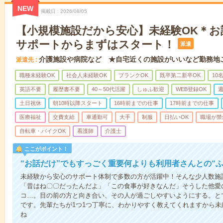
NEW
掲載日
2026/08/05
【小規模施設だから安心】未経験OK＊お
サポートからまずはスタート！
派遣
介護施設や病院など ★自宅近くの施設がいいなど勤務地
派遣先
職種未経験OK
社会人未経験OK
ブランクOK
既卒第二新卒OK
10
英語不要
履歴書不要
40～50代活躍
しゅふ歓迎
WEB登録OK
週
土日祝休
朝10時以降スタート
16時前までの仕事
17時前までの仕事
医療福祉
交費支給
車通勤可
大手
制服
日払いOK
職場が禁
自転車・バイクOK
看護師
介護士
ここがポイント！
“お話だけ”でもすっごく重要何よりも利用者さんとの“
未経験から安心のサポート体制で多数の方が活躍中！そんな少人数施
「昔はね〇〇だったんだよ」「この食事が好きなんだ」そうした他愛
コ…。目の前の方と向き合い、その人が過ごしやすいようにする。と
です。先輩たちが1つ1つ丁寧に、わかりやすく教えてくれますから
ね