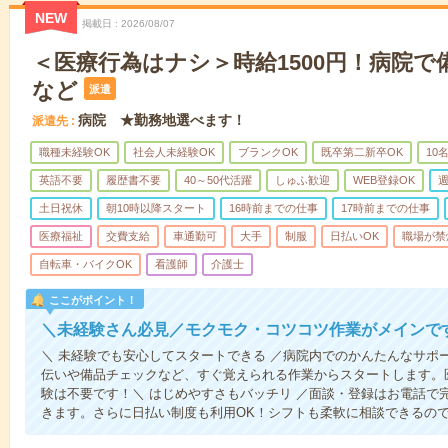
NEW
掲載日
2026/08/07
＜医療行為はナシ＞時給1500円！病院
など
派遣
病院 ★勤務地選べます！
派遣先
職種未経験OK
社会人未経験OK
ブランクOK
既卒第二新卒OK
10
英語不要
履歴書不要
40～50代活躍
しゅふ歓迎
WEB登録OK
週
土日祝休
朝10時以降スタート
16時前までの仕事
17時前までの仕事
医療福祉
交費支給
車通勤可
大手
制服
日払いOK
職場が禁
自転車・バイクOK
看護師
介護士
ここがポイント！
＼未経験さん必見／モクモク・コツコツ作業がメインで
＼ 未経験でも安心してスタートできる ／病院内でのかんたんなサポ
伝いや備品チェックなど、すぐ覚えられる作業からスタートします。
験は不要です！＼ はじめやすさもバッチリ ／面談・登録はお電話で
きます。さらに日払い制度も利用OK！シフトも柔軟に相談できるの