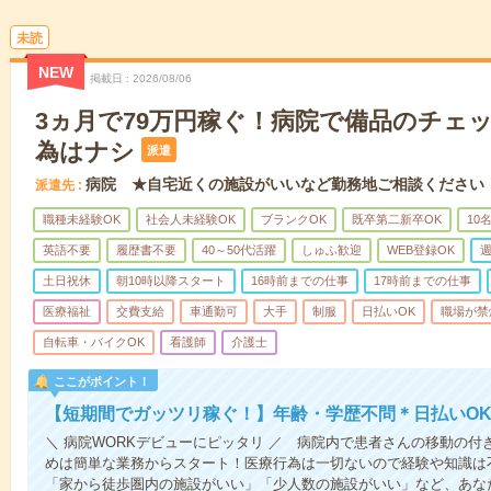
未読
NEW
掲載日
2026/08/06
3ヵ月で79万円稼ぐ！病院で備品のチェ
為はナシ
派遣
病院 ★自宅近くの施設がいいなど勤務地ご相談ください
派遣先
職種未経験OK
社会人未経験OK
ブランクOK
既卒第二新卒OK
10
英語不要
履歴書不要
40～50代活躍
しゅふ歓迎
WEB登録OK
週
土日祝休
朝10時以降スタート
16時前までの仕事
17時前までの仕事
医療福祉
交費支給
車通勤可
大手
制服
日払いOK
職場が禁
自転車・バイクOK
看護師
介護士
ここがポイント！
【短期間でガッツリ稼ぐ！】年齢・学歴不問＊日払いOK
＼ 病院WORKデビューにピッタリ ／ 病院内で患者さんの移動の
めは簡単な業務からスタート！医療行為は一切ないので経験や知識は
「家から徒歩圏内の施設がいい」「少人数の施設がいい」など、あな