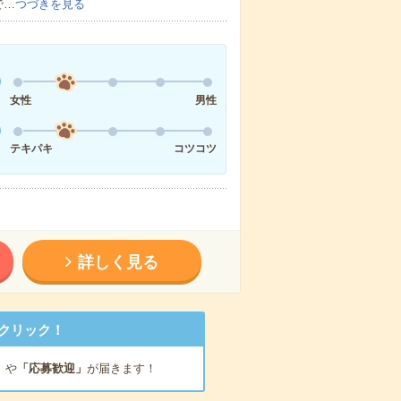
で…
つづきを見る
女性
男性
テキパキ
コツコツ
詳しく見る
クリック！
」
や
「応募歓迎」
が届きます！