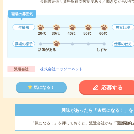
会保険完備＼資格取得支援制度あり／働きながら0円
職場の雰囲気
年齢層
男女比率
20代
30代
40代
50代
60代
職場の様子
仕事の仕方
活気がある
しずか
株式会社ニッソーネット
派遣会社
応募する
気になる！
興味があったら「★気になる！」を
「気になる！」を押しておくと、派遣会社から
「面談確約