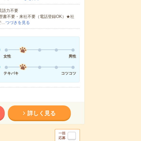
 英語力不要
歴書不要・来社不要（電話登録OK）★社
で…
つづきを見る
女性
男性
テキパキ
コツコツ
詳しく見る
一括
応募