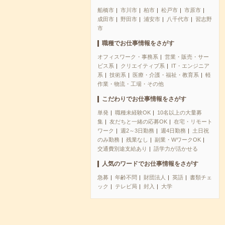
船橋市
市川市
柏市
松戸市
市原市
成田市
野田市
浦安市
八千代市
習志野
市
職種でお仕事情報をさがす
オフィスワーク・事務系
営業・販売・サー
ビス系
クリエイティブ系
IT・エンジニア
系
技術系
医療・介護・福祉・教育系
軽
作業・物流・工場・その他
こだわりでお仕事情報をさがす
単発
職種未経験OK
10名以上の大量募
集
友だちと一緒の応募OK
在宅・リモート
ワーク
週2～3日勤務
週4日勤務
土日祝
のみ勤務
残業なし
副業・WワークOK
交通費別途支給あり
語学力が活かせる
人気のワードでお仕事情報をさがす
急募
年齢不問
財団法人
英語
書類チェ
ック
テレビ局
封入
大学