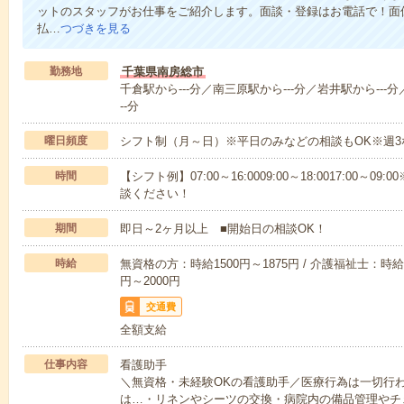
ットのスタッフがお仕事をご紹介します。面談・登録はお電話で！面
払…
つづきを見る
勤務地
千葉県南房総市
千倉駅から---分／南三原駅から---分／岩井駅から---分
--分
曜日頻度
シフト制（月～日）※平日のみなどの相談もOK※週3
時間
【シフト例】07:00～16:0009:00～18:0017:00
談ください！
期間
即日～2ヶ月以上 ■開始日の相談OK！
時給
無資格の方：時給1500円～1875円 / 介護福祉士：時給1
円～2000円
交通費
全額支給
仕事内容
看護助手
＼無資格・未経験OKの看護助手／医療行為は一切行
は…・リネンやシーツの交換・病院内の備品管理やチ