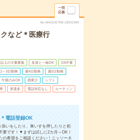
一括
応募
No.NISSOETRK-2BSG399
ックなど＊医療行
名以上の大量募集
友達と一緒OK
OA不要
2～3日勤務
週4日勤務
週5日勤務
午後のみOK
残業少
シフト
煙
派遣多
電話対応なし
ルーティン
＊電話登録OK
付き添いをしたり、車いすを押したりと初
不要です！▼まずは試しに2カ月～OK！
たの希望をご相談ください！ニッソーネ