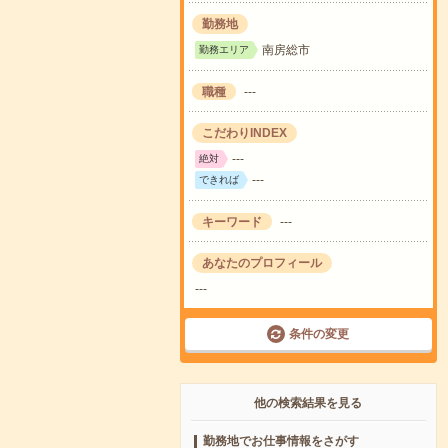
勤務地
南房総市
勤務エリア
職種
---
こだわりINDEX
---
絶対
---
できれば
キーワード
---
あなたのプロフィール
---
条件の変更
他の検索結果を見る
勤務地でお仕事情報をさがす