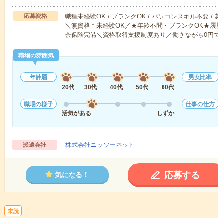
応募資格
職種未経験OK / ブランクOK / パソコンスキル不要 /
＼無資格＊未経験OK／★年齢不問・ブランクOK★履
会保険完備＼資格取得支援制度あり／働きながら0円
職場の雰囲気
年齢層
男女比率
20代
30代
40代
50代
60代
職場の様子
仕事の仕方
活気がある
しずか
株式会社ニッソーネット
派遣会社
応募する
気になる！
未読