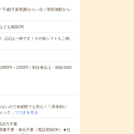
／千歳(千葉県)駅から---分／和田浦駅から-
なども相談OK
～09:00※ 上記は一例です！その他シフトもご相
800円～2250円 / 初任者以上：時給1600
わないので未経験でも安心！▽具体的に
ェック…
つづきを見る
 英語力不要
歴書不要・来社不要（電話登録OK）★社