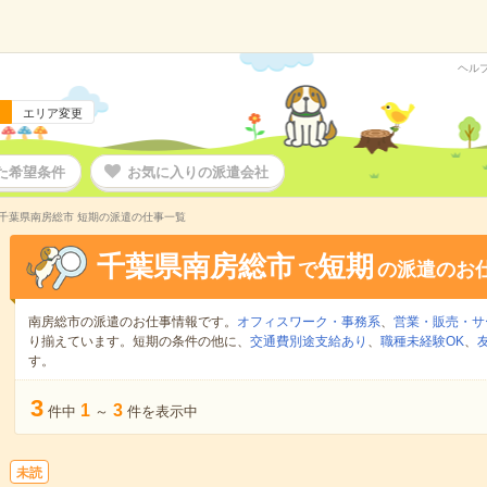
ヘル
エリア変更
た希望条件
お気に入りの派遣会社
千葉県南房総市 短期の派遣の仕事一覧
千葉県南房総市
短期
で
の派遣のお
南房総市の派遣のお仕事情報です。
オフィスワーク・事務系
、
営業・販売・サ
り揃えています。短期の条件の他に、
交通費別途支給あり
、
職種未経験OK
、
す。
3
1
3
件中
～
件を表示中
未読