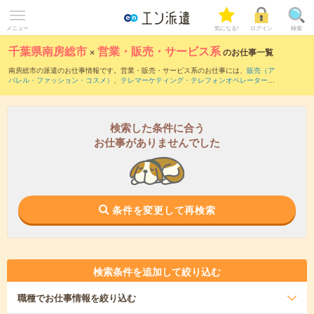
メニュー
気になる!
ログイン
検索
千葉県南房総市
×
営業・販売・サービス系
のお仕事一覧
南房総市の派遣のお仕事情報です。営業・販売・サービス系のお仕事には、
販売（ア
パレル・ファッション・コスメ）
、
テレマーケティング・テレフォンオペレーター・
コールセンター
、
窓口・ショールーム・カウンター受付
などがあります。さらに、
短
期
・
単発
などの期間や、
職種未経験OK
などのこだわり条件で絞り込んでいただけま
す。
検索した条件に合う
お仕事がありませんでした
条件を変更して再検索
検索条件を追加して絞り込む
職種
でお仕事情報を絞り込む