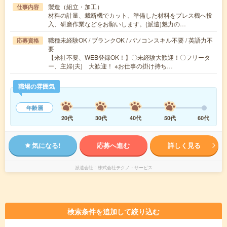
製造（組立・加工）
仕事内容
材料の計量、裁断機でカット、準備した材料をプレス機へ投
入、研磨作業などをお願いします。(派遣)魅力の…
職種未経験OK / ブランクOK / パソコンスキル不要 / 英語力不
応募資格
要
【来社不要、WEB登録OK！】〇未経験大歓迎！〇フリータ
ー、主婦(夫) 大歓迎！ ※お仕事の掛け持ち…
職場の雰囲気
年齢層
20代
30代
40代
50代
60代
気になる!
応募へ進む
詳しく見る
派遣会社
株式会社テクノ・サービス
検索条件を追加して絞り込む