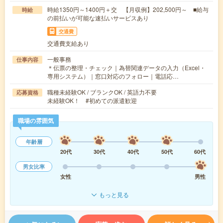
時給1350円～1400円＋交 【月収例】202,500円～ ■給与
時給
の前払いが可能な速払いサービスあり
交通費
交通費支給あり
一般事務
仕事内容
＊伝票の整理・チェック｜為替関連データの入力（Excel・
専用システム）｜窓口対応のフォロー｜電話応…
職種未経験OK / ブランクOK / 英語力不要
応募資格
未経験OK！ #初めての派遣歓迎
職場の雰囲気
年齢層
20代
30代
40代
50代
60代
男女比率
女性
男性
もっと見る