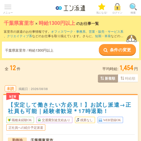
メニュー
気になる!
ログイン
検索
千葉県富里市
×
時給1300円以上
のお仕事一覧
富里市の派遣のお仕事情報です。
オフィスワーク・事務系
、
営業・販売・サービス系
、
クリエイティブ系
などのお仕事を取り揃えています。さらに、
短期
・
単発
などの期
間や、
職種未経験OK
などのこだわり条件で絞り込んでいただけます。
条件の変更
千葉県富里市 / 時給1300円以上
12
1,454
全
件
平均時給:
円
時給順
新着順
未読
掲載日
2026/08/08
NEW
【安定して働きたい方必見！】お試し派遣→正
社員も可能｜経験者歓迎＊17時退勤！
職種未経験OK
交通費別途支給あり
残業なし
WEB登録OK
正社員への紹介予定派遣
千葉県富里市
勤務地