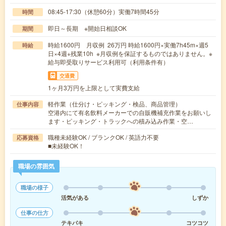
08:45-17:30（休憩60分）実働7時間45分
時間
即日～長期 ※開始日相談OK
期間
時給1600円 月収例 26万円 時給1600円×実働7h45m×週5
時給
日×4週+残業10h ※月収例を保証するものではありません。※
給与即受取りサービス利用可（利用条件有）
交通費
1ヶ月3万円を上限として実費支給
軽作業（仕分け・ピッキング・検品、商品管理）
仕事内容
空港内にて有名飲料メーカーでの自販機補充作業をお願いし
ます・ピッキング・トラックへの積み込み作業・空…
職種未経験OK / ブランクOK / 英語力不要
応募資格
■未経験OK！
職場の雰囲気
職場の様子
活気がある
しずか
仕事の仕方
テキパキ
コツコツ