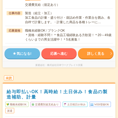
交通費支給（規定あり）
製造（組立・加工）
仕事内容
加工食品の計量・盛り付け・袋詰め作業・作業台を囲み、各
自秤で計量します。・計量した商品を各種トレーに…
職種未経験OK / ブランクOK
応募資格
＊資格・経験不問！＊食品工場経験ある方歓迎！＊20～49歳
くらいまでの男女活躍中！＊5名募集！
気になる!
応募へ進む
詳しく見る
派遣会社
株式会社日本ワークプレイス京葉
未読
給与即払いOK！高時給！土日休み！食品の製
造補助、計量
職種未経験OK
交通費別途支給あり
土日祝日が休み
WEB登録OK
派遣