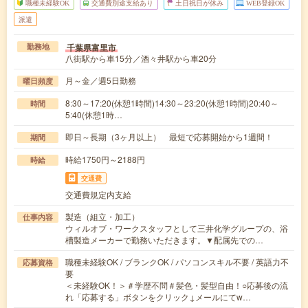
職種未経験OK
交通費別途支給あり
土日祝日が休み
WEB登録OK
派遣
千葉県富里市
勤務地
八街駅から車15分／酒々井駅から車20分
月～金／週5日勤務
曜日頻度
8:30～17:20(休憩1時間)14:30～23:20(休憩1時間)20:40～
時間
5:40(休憩1時…
即日～長期（3ヶ月以上） 最短で応募開始から1週間！
期間
時給1750円～2188円
時給
交通費
交通費規定内支給
製造（組立・加工）
仕事内容
ウィルオブ・ワークスタッフとして三井化学グループの、浴
槽製造メーカーで勤務いただきます。▼配属先での…
職種未経験OK / ブランクOK / パソコンスキル不要 / 英語力不
応募資格
要
＜未経験OK！＞＃学歴不問＃髪色・髪型自由！○応募後の流
れ「応募する」ボタンをクリック↓メールにてw…