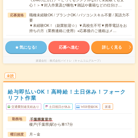
心！＞▼封入作業及び梱包▼雑誌や書籍などの仕分け…
職種未経験OK / ブランクOK / パソコンスキル不要 / 英語力不
応募資格
要
▼未経験OK！（副業歓迎☆）▼高校生不可▼携帯電話をお
持ちの方（業務連絡に使用）※応募後のご連絡はメ…
気になる!
応募へ進む
詳しく見る
派遣会社
株式会社バイトレ（キャムコムグループ）
未読
給与即払いOK！高時給！土日休み！フォーク
リフト作業
交通費別途支給あり
土日祝日が休み
WEB登録OK
派遣
千葉県富里市
勤務地
榎戸(千葉県)駅から車17分
月～金
曜日頻度