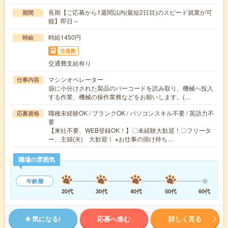
長期【ご応募から1週間以内(最短2日目)のスピード就業が可
期間
能】即日～
時給1450円
時給
交通費
交通費支給有り
マシンオペレーター
仕事内容
袋に小分けされた製品のバーコードを読み取り、機械へ投入
する作業、機械の操作業務などをお願いします。(…
職種未経験OK / ブランクOK / パソコンスキル不要 / 英語力不
応募資格
要
【来社不要、WEB登録OK！】〇未経験大歓迎！〇フリータ
ー、主婦(夫) 大歓迎！ ※お仕事の掛け持ち…
職場の雰囲気
年齢層
20代
30代
40代
50代
60代
気になる!
応募へ進む
詳しく見る