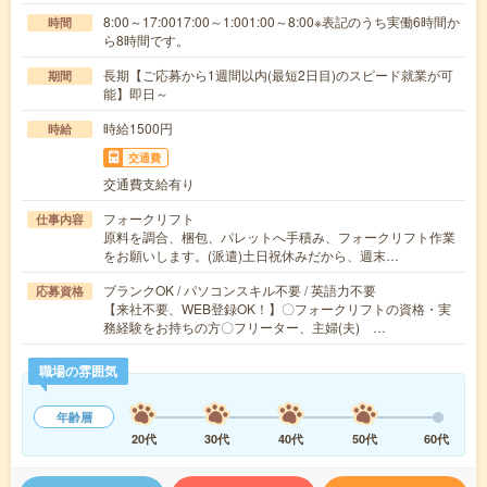
8:00～17:0017:00～1:001:00～8:00※表記のうち実働6時間か
時間
ら8時間です。
長期【ご応募から1週間以内(最短2日目)のスピード就業が可
期間
能】即日～
時給1500円
時給
交通費
交通費支給有り
フォークリフト
仕事内容
原料を調合、梱包、パレットへ手積み、フォークリフト作業
をお願いします。(派遣)土日祝休みだから、週末…
ブランクOK / パソコンスキル不要 / 英語力不要
応募資格
【来社不要、WEB登録OK！】〇フォークリフトの資格・実
務経験をお持ちの方〇フリーター、主婦(夫) …
職場の雰囲気
年齢層
20代
30代
40代
50代
60代