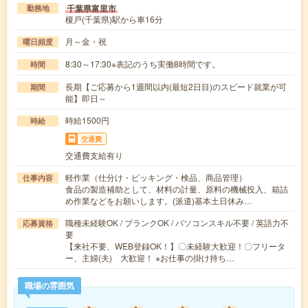
千葉県富里市
勤務地
榎戸(千葉県)駅から車16分
月～金・祝
曜日頻度
8:30～17:30※表記のうち実働8時間です。
時間
長期【ご応募から1週間以内(最短2日目)のスピード就業が可
期間
能】即日～
時給1500円
時給
交通費
交通費支給有り
軽作業（仕分け・ピッキング・検品、商品管理）
仕事内容
食品の製造補助として、材料の計量、原料の機械投入、箱詰
め作業などをお願いします。(派遣)基本土日休み…
職種未経験OK / ブランクOK / パソコンスキル不要 / 英語力不
応募資格
要
【来社不要、WEB登録OK！】〇未経験大歓迎！〇フリータ
ー、主婦(夫) 大歓迎！ ※お仕事の掛け持ち…
職場の雰囲気