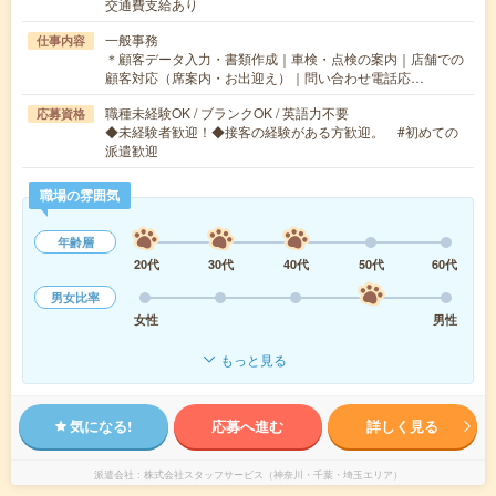
交通費支給あり
一般事務
仕事内容
＊顧客データ入力・書類作成｜車検・点検の案内｜店舗での
顧客対応（席案内・お出迎え）｜問い合わせ電話応…
職種未経験OK / ブランクOK / 英語力不要
応募資格
◆未経験者歓迎！◆接客の経験がある方歓迎。 #初めての
派遣歓迎
職場の雰囲気
年齢層
20代
30代
40代
50代
60代
男女比率
女性
男性
もっと見る
気になる!
応募へ進む
詳しく見る
派遣会社
株式会社スタッフサービス（神奈川・千葉・埼玉エリア）