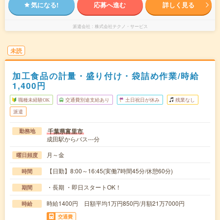
気になる!
応募へ進む
詳しく見る
派遣会社
株式会社テクノ・サービス
未読
加工食品の計量・盛り付け・袋詰め作業/時給
1,400円
職種未経験OK
交通費別途支給あり
土日祝日が休み
残業なし
派遣
千葉県富里市
勤務地
成田駅からバス---分
月～金
曜日頻度
【日勤】8:00～16:45(実働7時間45分/休憩60分)
時間
・長期 ・即日スタートOK！
期間
時給1400円 日額平均1万円850円/月額21万7000円
時給
交通費