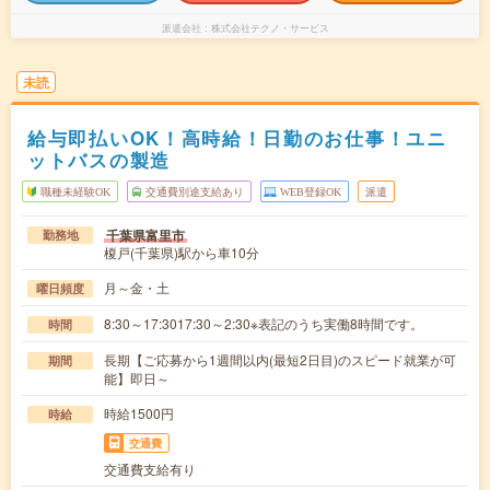
派遣会社
株式会社テクノ・サービス
未読
給与即払いOK！高時給！日勤のお仕事！ユニ
ットバスの製造
職種未経験OK
交通費別途支給あり
WEB登録OK
派遣
千葉県富里市
勤務地
榎戸(千葉県)駅から車10分
月～金・土
曜日頻度
8:30～17:3017:30～2:30※表記のうち実働8時間です。
時間
長期【ご応募から1週間以内(最短2日目)のスピード就業が可
期間
能】即日～
時給1500円
時給
交通費
交通費支給有り