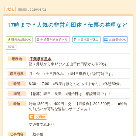
未読
掲載日
2026/08/02
17時まで＊人気の非営利団体＊伝票の整理など
職種未経験OK
交通費別途支給あり
土日祝日が休み
WEB登録OK
派遣
千葉県富里市
勤務地
酒々井駅から車15分／芝山千代田駅から車20分
月～金 ※土日祝休み ※週4日勤務も相談可能です。
曜日頻度
8:30～17:00 ※残業はほとんどありません。※休憩60分。
時間
【急募】即日～長期 ※開始日はご相談可能です！
期間
時給1350円～1400円＋交 【月収例】202,500円～ ■給与
時給
の前払いが可能な速払いサービスあり
交通費
交通費支給あり
一般事務
仕事内容