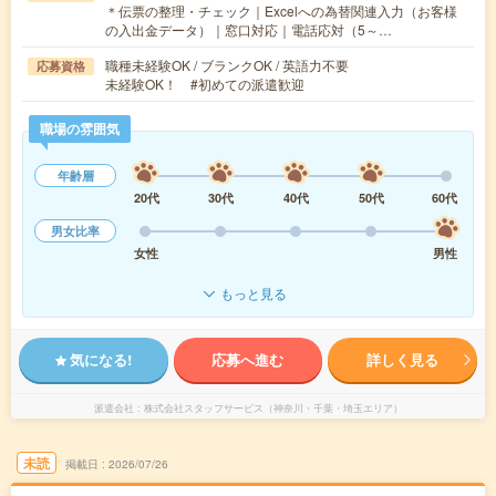
＊伝票の整理・チェック｜Excelへの為替関連入力（お客様
の入出金データ）｜窓口対応｜電話応対（5～…
職種未経験OK / ブランクOK / 英語力不要
応募資格
未経験OK！ #初めての派遣歓迎
職場の雰囲気
年齢層
20代
30代
40代
50代
60代
男女比率
女性
男性
もっと見る
気になる!
応募へ進む
詳しく見る
派遣会社
株式会社スタッフサービス（神奈川・千葉・埼玉エリア）
未読
掲載日
2026/07/26