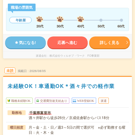
職場の雰囲気
年齢層
20代
30代
40代
50代
60代
気になる!
応募へ進む
詳しく見る
派遣会社
株式会社ウィルオブ・ワーク FO事業部
未読
掲載日
2026/08/05
未経験OK！車通勤OK＊酒々井での軽作業
職種未経験OK
交通費別途支給あり
WEB登録OK
派遣
千葉県富里市
勤務地
酒々井駅から徒歩26分／京成佐倉駅からバス18分
月～金・土・日／週3～5日の間で選択可 ※必ず勤務する曜
曜日頻度
日：火・木・金