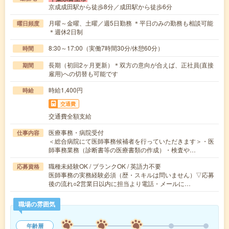
京成成田駅から徒歩8分／成田駅から徒歩6分
月曜～金曜、土曜／週5日勤務 ＊平日のみの勤務も相談可能
曜日頻度
＊週休2日制
8:30～17:00（実働7時間30分/休憩60分）
時間
長期（初回2ヶ月更新）＊双方の意向が合えば、正社員(直接
期間
雇用)への切替も可能です
時給1,400円
時給
交通費
交通費全額支給
医療事務・病院受付
仕事内容
＜総合病院にて医師事務候補者を行っていただきます＞・医
師事務業務（診断書等の医療書類の作成）・検査や…
職種未経験OK / ブランクOK / 英語力不要
応募資格
医師事務の実務経験必須（歴・スキルは問いません）▽応募
後の流れ○2営業日以内に担当より電話・メールに…
職場の雰囲気
年齢層