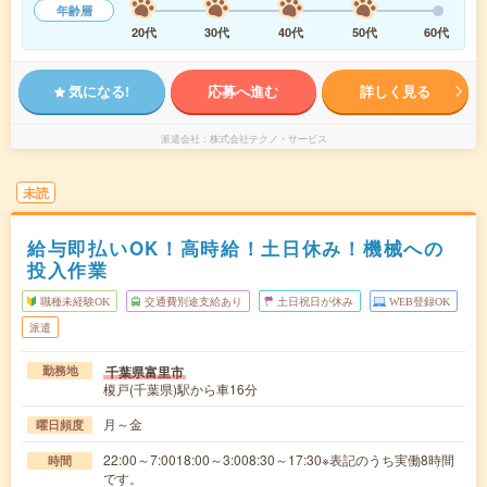
年齢層
20代
30代
40代
50代
60代
気になる!
応募へ進む
詳しく見る
派遣会社
株式会社テクノ・サービス
未読
給与即払いOK！高時給！土日休み！機械への
投入作業
職種未経験OK
交通費別途支給あり
土日祝日が休み
WEB登録OK
派遣
千葉県富里市
勤務地
榎戸(千葉県)駅から車16分
月～金
曜日頻度
22:00～7:0018:00～3:008:30～17:30※表記のうち実働8時間
時間
です。