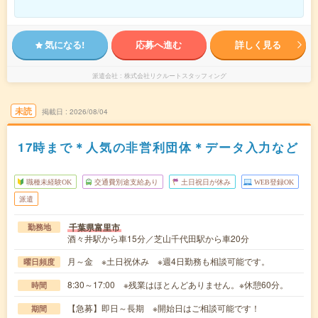
気になる!
応募へ進む
詳しく見る
派遣会社
株式会社リクルートスタッフィング
未読
掲載日
2026/08/04
17時まで＊人気の非営利団体＊データ入力など
職種未経験OK
交通費別途支給あり
土日祝日が休み
WEB登録OK
派遣
千葉県富里市
勤務地
酒々井駅から車15分／芝山千代田駅から車20分
月～金 ※土日祝休み ※週4日勤務も相談可能です。
曜日頻度
8:30～17:00 ※残業はほとんどありません。※休憩60分。
時間
【急募】即日～長期 ※開始日はご相談可能です！
期間