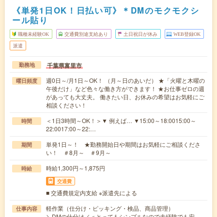
《単発1日OK！日払い可》＊DMのモクモクシ
ール貼り
職種未経験OK
交通費別途支給あり
土日祝日が休み
WEB登録OK
派遣
千葉県富里市
勤務地
週0日～/月1日～OK！ （月～日のあいだ） ★「火曜と木曜の
曜日頻度
午後だけ」など色々な働き方ができます！ ★お仕事ゼロの週
があっても大丈夫。 働きたい日、お休みの希望はお気軽にご
相談ください！
＜1日3時間～OK！＞▼ 例えば… ▼15:00～18:0015:00～
時間
22:0017:00～22:…
単発1日～！ ★勤務開始日や期間はお気軽にご相談くださ
期間
い！ ＃8月～ ＃9月～
時給1,300円～1,875円
時給
交通費
■ 交通費規定内支給 ※派遣先による
軽作業（仕分け・ピッキング・検品、商品管理）
仕事内容
＼DMの仕分け／＜とってもシンプルなので未経験でも安