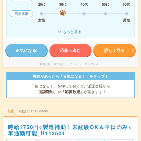
20代
30代
40代
50代
60代
男女比率
女性
男性
もっと見る
気になる!
応募へ進む
詳しく見る
派遣会社
株式会社ハナケンヒューマンブレイド
興味があったら「★気になる！」をタップ！
「気になる！」を押しておくと、派遣会社から
「面談確約」
や
「応募歓迎」
が届きます！
未読
掲載日
2026/08/05
時給1750円○製造補助！未経験OK＆平日のみ×
車通勤可能_H113504