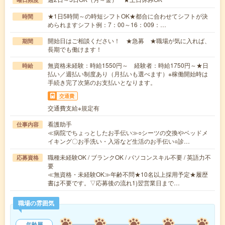
★1日5時間～の時短シフトOK★都合に合わせてシフトが決
時間
められますシフト例：7：00～16：009：…
開始日はご相談ください！ ★急募 ★職場が気に入れば、
期間
長期でも働けます！
無資格未経験：時給1550円～ 経験者：時給1750円～★日
時給
払い／週払い制度あり（月払いも選べます）※稼働開始時は
手続き完了次第のお支払いとなります。
交通費
交通費支給※規定有
看護助手
仕事内容
≪病院でちょっとしたお手伝い≫○シーツの交換やベッドメ
イキング〇お手洗い・入浴など生活のお手伝い○診…
職種未経験OK / ブランクOK / パソコンスキル不要 / 英語力不
応募資格
要
≪無資格・未経験OK≫年齢不問★10名以上採用予定★履歴
書は不要です。▽応募後の流れ1)翌営業日まで…
職場の雰囲気
年齢層