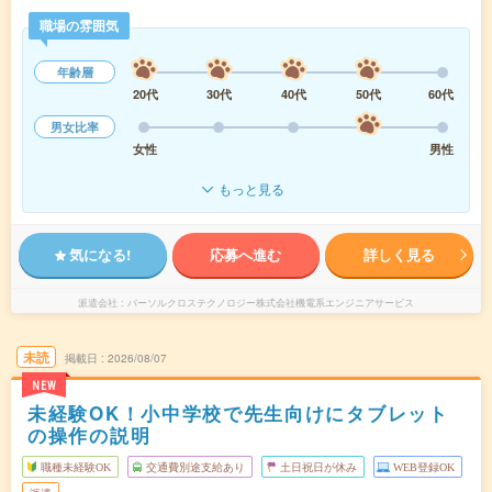
職場の雰囲気
年齢層
20代
30代
40代
50代
60代
男女比率
女性
男性
もっと見る
気になる!
応募へ進む
詳しく見る
派遣会社
パーソルクロステクノロジー株式会社機電系エンジニアサービス
未読
掲載日
2026/08/07
NEW
未経験OK！小中学校で先生向けにタブレット
の操作の説明
職種未経験OK
交通費別途支給あり
土日祝日が休み
WEB登録OK