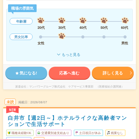
職場の雰囲気
年齢層
20代
30代
40代
50代
60代
男女比率
女性
男性
もっと見る
気になる!
応募へ進む
詳しく見る
派遣会社
マンパワーグループ株式会社 ケアサービス事業部 （医療福祉介護関連）
未読
掲載日
2026/08/07
NEW
白井市【週2日～】ホテルライクな高齢者マン
ションで生活サポート
職種未経験OK
交通費別途支給あり
土日祝日が休み
残業なし