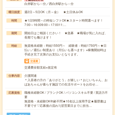
白井駅から---分／西白井駅から---分
週2日～5日OK（月～金） ★土日休みOK
曜日頻度
★1日5時間～の時短シフトOK★スタート時間選べます！
時間
7:00～16:009:00～17:0011:…
開始日はご相談ください！ ★急募 ★職場が気に入れば、
期間
長期でも働けます！
無資格未経験：時給1550円～ 経験者：時給1750円～★日
時給
払い／週払い制度あり（月払いも選べます）※稼働開始時は
手続き完了次第のお支払いとなります。
交通費
交通費全額支給※規定有
介護関連
仕事内容
＊入居者の方の「ありがとう」が嬉しい＊おじいちゃん、お
ばあちゃんが暮らす施設での生活サポートをお任せ…
職種未経験OK / ブランクOK / パソコンスキル不要 / 英語力不
応募資格
要
無資格・未経験OK年齢不問★10名以上採用予定★履歴書は
不要です▽応募後の流れ1)翌営業日までに担当…