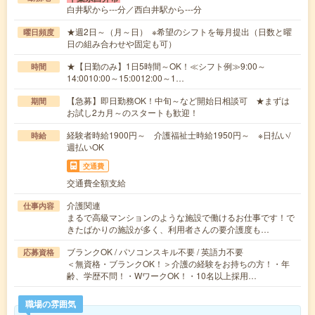
白井駅から---分／西白井駅から---分
★週2日～（月～日） ※希望のシフトを毎月提出（日数と曜
曜日頻度
日の組み合わせや固定も可）
★【日勤のみ】1日5時間～OK！≪シフト例≫9:00～
時間
14:0010:00～15:0012:00～1…
【急募】即日勤務OK！中旬～など開始日相談可 ★まずは
期間
お試し2カ月～のスタートも歓迎！
経験者時給1900円～ 介護福祉士時給1950円～ ※日払い/
時給
週払いOK
交通費
交通費全額支給
介護関連
仕事内容
まるで高級マンションのような施設で働けるお仕事です！で
きたばかりの施設が多く、利用者さんの要介護度も…
ブランクOK / パソコンスキル不要 / 英語力不要
応募資格
＜無資格・ブランクOK！＞介護の経験をお持ちの方！・年
齢、学歴不問！・WワークOK！・10名以上採用…
職場の雰囲気