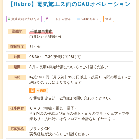
【Rebro】電気施工図面のCADオペレーション
交通費別途支給あり
土日祝日が休み
WEB登録OK
派遣
千葉県白井市
勤務地
白井駅から徒歩2分
月～金
曜日頻度
08:30～17:30(実働時間08時間)
時間
8月～長期※開始時期についてはご相談ください
期間
時給1900円【月収例】32万円以上（残業10時間の場合）※ご
時給
経験やスキルにより異なります
交通費
交通費別途支給 ※詳細はお問い合わせください。
ＣＡＤ（機械・電気・電子）
仕事内容
＊BIM図の作成及び日々の修正・日々のブラッシュアップ作
業あり・提出時には各フロアの余計なレイヤーを…
ブランクOK
応募資格
実務経験が浅い方もご相談ください！