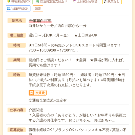
職種未経験OK
交通費別途支給あり
土日祝日が休み
残業なし
WEB登録OK
派遣
千葉県白井市
勤務地
白井駅から---分／西白井駅から---分
週2日～5日OK（月～金） ★土日休みOK
曜日頻度
★1日5時間～の時短シフトOK★スタート時間選べます！
時間
7:00～16:009:00～17:0011:…
開始日はご相談ください！ ★急募 ★職場が気に入れば、
期間
長期でも働けます！
無資格未経験：時給1550円～ 経験者：時給1750円～★日
時給
払い／週払い制度あり（月払いも選べます）※稼働開始時は
手続き完了次第のお支払いとなります。
交通費
交通費全額支給※規定有
介護関連
仕事内容
＊入居者の方の「ありがとう」が嬉しい＊お年寄りを笑顔に
する介護のお仕事です。おじいちゃん、おばあちゃ…
職種未経験OK / ブランクOK / パソコンスキル不要 / 英語力不
応募資格
要