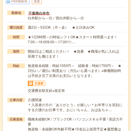
WEB登録OK
派遣
千葉県白井市
勤務地
白井駅から---分／西白井駅から---分
週2日～5日OK（月～金） ★土日休みOK
曜日頻度
★1日5時間～の時短シフトOK★スタート時間選べます！
時間
7:00～16:009:00～17:0011:…
開始日はご相談ください！ ★急募 ★職場が気に入れば、
期間
長期でも働けます！
無資格未経験：時給1550円～ 経験者：時給1750円～ ★
時給
日払い／週払い制度あり（月払いも選べます）※稼働開始時
は手続き完了次第のお支払いとなります。
交通費
交通費全額支給※規定有
介護関連
仕事内容
＊入居者の方の「ありがとう」が嬉しい＊お年寄りを笑顔に
する介護のお仕事です。おじいちゃん、おばあちゃ…
職種未経験OK / ブランクOK / パソコンスキル不要 / 英語力不
応募資格
要
無資格・未経験OK年齢不問★10名以上採用予定★履歴書は