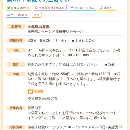
職種未経験OK
交通費別途支給あり
土日祝日が休み
残業なし
WEB登録OK
派遣
千葉県白井市
勤務地
白井駅から---分／西白井駅から---分
週2日～5日OK（月～金） ★土日休みOK
曜日頻度
★1日5時間～の時短シフトOK★都合に合わせてシフトが決
時間
められますシフト例：7：00～16：009：…
長期のお仕事です。開始日はご相談ください！ ★急募
期間
無資格未経験：時給1550円～ 経験者：時給1750円～★日
時給
払い／週払い制度あり（月払いも選べます）※稼働開始時は
手続き完了次第のお支払いとなります。
交通費
交通費支給※規定有
看護助手
仕事内容
≪病院でちょっとしたお手伝い≫○シーツの交換やベッドメ
イキング〇お手洗い・入浴など生活のお手伝い○診…
職種未経験OK / ブランクOK / パソコンスキル不要 / 英語力不
応募資格