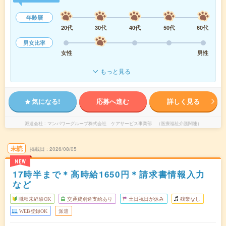
年齢層
20代
30代
40代
50代
60代
男女比率
女性
男性
もっと見る
気になる!
応募へ進む
詳しく見る
派遣会社
マンパワーグループ株式会社 ケアサービス事業部 （医療福祉介護関連）
未読
掲載日
2026/08/05
NEW
17時半まで＊高時給1650円＊請求書情報入力
など
職種未経験OK
交通費別途支給あり
土日祝日が休み
残業なし
WEB登録OK
派遣