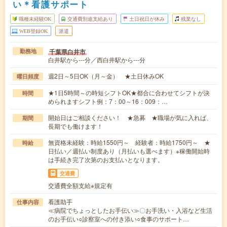
い＊看護サポート
職種未経験OK
交通費別途支給あり
土日祝日が休み
残業なし
WEB登録OK
派遣
千葉県白井市
勤務地
白井駅から---分／西白井駅から---分
週2日～5日OK（月～金） ★土日休みOK
曜日頻度
★1日5時間～の時短シフトOK★都合に合わせてシフトが決
時間
められますシフト例：7：00～16：009：…
開始日はご相談ください！ ★急募 ★職場が気に入れば、
期間
長期でも働けます！
無資格未経験：時給1550円～ 経験者：時給1750円～ ★
時給
日払い／週払い制度あり（月払いも選べます）※稼働開始時
は手続き完了次第のお支払いとなります。
交通費
交通費全額支給※規定有
看護助手
仕事内容
≪病院でちょっとしたお手伝い≫〇お手洗い・入浴など生活
のお手伝い○診察室への付き添い○食事のサポート…