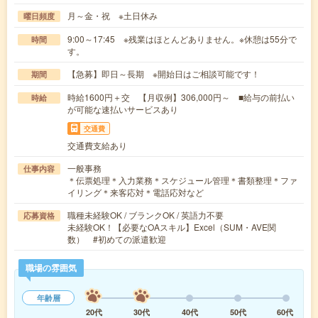
月～金・祝 ※土日休み
曜日頻度
9:00～17:45 ※残業はほとんどありません。※休憩は55分で
時間
す。
【急募】即日～長期 ※開始日はご相談可能です！
期間
時給1600円＋交 【月収例】306,000円～ ■給与の前払い
時給
が可能な速払いサービスあり
交通費
交通費支給あり
一般事務
仕事内容
＊伝票処理＊入力業務＊スケジュール管理＊書類整理＊ファ
イリング＊来客応対＊電話応対など
職種未経験OK / ブランクOK / 英語力不要
応募資格
未経験OK！【必要なOAスキル】Excel（SUM・AVE関
数） #初めての派遣歓迎
職場の雰囲気
年齢層
20代
30代
40代
50代
60代