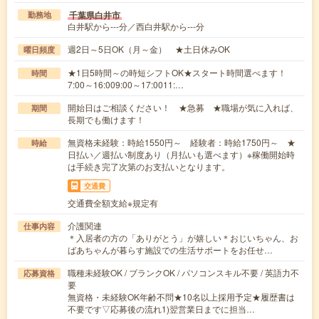
千葉県白井市
勤務地
白井駅から---分／西白井駅から---分
週2日～5日OK（月～金） ★土日休みOK
曜日頻度
★1日5時間～の時短シフトOK★スタート時間選べます！
時間
7:00～16:009:00～17:0011:…
開始日はご相談ください！ ★急募 ★職場が気に入れば、
期間
長期でも働けます！
無資格未経験：時給1550円～ 経験者：時給1750円～ ★
時給
日払い／週払い制度あり（月払いも選べます）※稼働開始時
は手続き完了次第のお支払いとなります。
交通費
交通費全額支給※規定有
介護関連
仕事内容
＊入居者の方の「ありがとう」が嬉しい＊おじいちゃん、お
ばあちゃんが暮らす施設での生活サポートをお任せ…
職種未経験OK / ブランクOK / パソコンスキル不要 / 英語力不
応募資格
要
無資格・未経験OK年齢不問★10名以上採用予定★履歴書は
不要です▽応募後の流れ1)翌営業日までに担当…