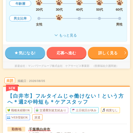
年齢層
20代
30代
40代
50代
60代
男女比率
女性
男性
もっと見る
気になる!
応募へ進む
詳しく見る
派遣会社
マンパワーグループ株式会社 ケアサービス事業部 （医療福祉介護関連）
未読
掲載日
2026/08/05
NEW
【白井市】フルタイムじゃ働けない！という方
へ＊週2や時短も＊ケアスタッフ
職種未経験OK
交通費別途支給あり
土日祝日が休み
残業なし
WEB登録OK
派遣
千葉県白井市
勤務地