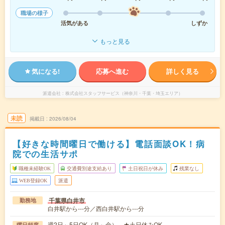
職場の様子
活気がある
しずか
もっと見る
気になる!
応募へ進む
詳しく見る
派遣会社
株式会社スタッフサービス（神奈川・千葉・埼玉エリア）
未読
掲載日
2026/08/04
【好きな時間曜日で働ける】電話面談OK！病
院での生活サポ
職種未経験OK
交通費別途支給あり
土日祝日が休み
残業なし
WEB登録OK
派遣
千葉県白井市
勤務地
白井駅から---分／西白井駅から---分
週2日～5日OK（月～金） ★土日休みOK
曜日頻度