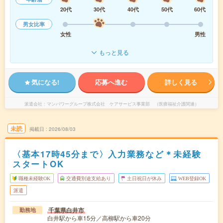
20代
30代
40代
50代
60代
男女比率
女性
男性
もっと見る
気になる!
応募へ進む
詳しく見る
派遣会社
マンパワーグループ株式会社 ケアサービス事業部 （医療福祉介護関連）
未読
掲載日
2026/08/03
〈基本17時45分まで〉入力業務など＊未経験
スタートOK
職種未経験OK
交通費別途支給あり
土日祝日が休み
WEB登録OK
派遣
千葉県白井市
勤務地
白井駅から車15分／高柳駅から車20分