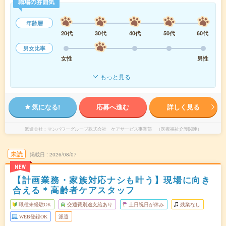
職場の雰囲気
年齢層
20代
30代
40代
50代
60代
男女比率
女性
男性
もっと見る
気になる!
応募へ進む
詳しく見る
派遣会社
マンパワーグループ株式会社 ケアサービス事業部 （医療福祉介護関連）
未読
掲載日
2026/08/07
NEW
【計画業務・家族対応ナシも叶う】現場に向き
合える＊高齢者ケアスタッフ
職種未経験OK
交通費別途支給あり
土日祝日が休み
残業なし
WEB登録OK
派遣