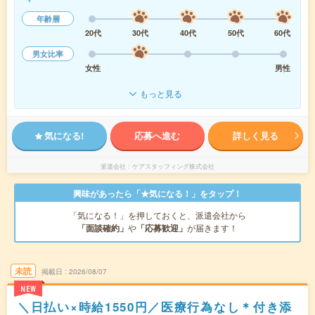
年齢層
20代
30代
40代
50代
60代
男女比率
女性
男性
もっと見る
気になる!
応募へ進む
詳しく見る
派遣会社
ケアスタッフィング株式会社
興味があったら「★気になる！」をタップ！
「気になる！」を押しておくと、派遣会社から
「面談確約」
や
「応募歓迎」
が届きます！
未読
掲載日
2026/08/07
NEW
＼日払い×時給1550円／医療行為なし＊付き添