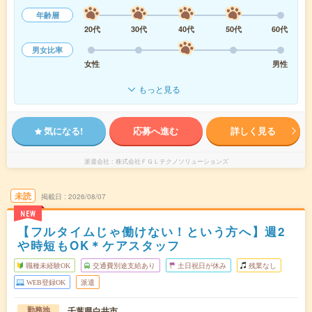
年齢層
20代
30代
40代
50代
60代
男女比率
女性
男性
もっと見る
気になる!
応募へ進む
詳しく見る
派遣会社
株式会社ＦＧＬテクノソリューションズ
未読
掲載日
2026/08/07
NEW
【フルタイムじゃ働けない！という方へ】週2
や時短もOK＊ケアスタッフ
職種未経験OK
交通費別途支給あり
土日祝日が休み
残業なし
WEB登録OK
派遣
千葉県白井市
勤務地