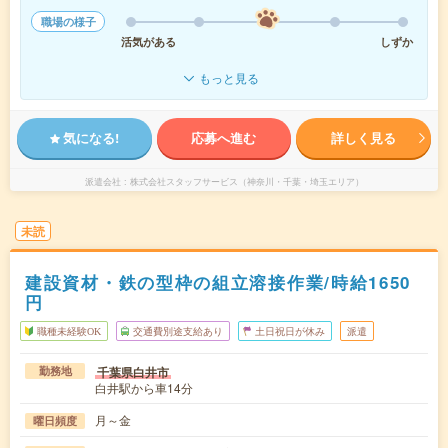
職場の様子
活気がある
しずか
もっと見る
気になる!
応募へ進む
詳しく見る
派遣会社
株式会社スタッフサービス（神奈川・千葉・埼玉エリア）
未読
建設資材・鉄の型枠の組立溶接作業/時給1650
円
職種未経験OK
交通費別途支給あり
土日祝日が休み
派遣
千葉県白井市
勤務地
白井駅から車14分
月～金
曜日頻度