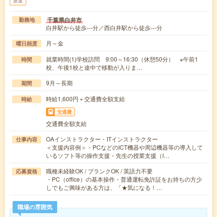
派遣
千葉県白井市
勤務地
白井駅から徒歩---分／西白井駅から徒歩---分
月～金
曜日頻度
就業時間(1)学校訪問 9:00～16:30（休憩50分） ※午前1
時間
校、午後1校と途中で移動が入りま…
9月～長期
期間
時給1,600円＋交通費全額支給
時給
交通費
交通費全額支給
OAインストラクター・ITインストラクター
仕事内容
＜支援内容例＞・PCなどのICT機器や周辺機器等の導入して
いるソフト等の操作支援・先生の授業支援（I…
職種未経験OK / ブランクOK / 英語力不要
応募資格
・PC（office）の基本操作・普通運転免許証をお持ちの方少
しでもご興味がある方は、「★気になる！…
職場の雰囲気