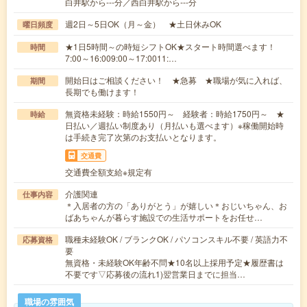
白井駅から---分／西白井駅から---分
週2日～5日OK（月～金） ★土日休みOK
曜日頻度
★1日5時間～の時短シフトOK★スタート時間選べます！
時間
7:00～16:009:00～17:0011:…
開始日はご相談ください！ ★急募 ★職場が気に入れば、
期間
長期でも働けます！
無資格未経験：時給1550円～ 経験者：時給1750円～ ★
時給
日払い／週払い制度あり（月払いも選べます）※稼働開始時
は手続き完了次第のお支払いとなります。
交通費
交通費全額支給※規定有
介護関連
仕事内容
＊入居者の方の「ありがとう」が嬉しい＊おじいちゃん、お
ばあちゃんが暮らす施設での生活サポートをお任せ…
職種未経験OK / ブランクOK / パソコンスキル不要 / 英語力不
応募資格
要
無資格・未経験OK年齢不問★10名以上採用予定★履歴書は
不要です▽応募後の流れ1)翌営業日までに担当…
職場の雰囲気