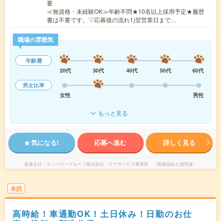
要
≪無資格・未経験OK≫年齢不問★10名以上採用予定★履歴
書は不要です。▽応募後の流れ1)翌営業日まで…
職場の雰囲気
年齢層
20代
30代
40代
50代
60代
男女比率
女性
男性
もっと見る
気になる!
応募へ進む
詳しく見る
派遣会社
マンパワーグループ株式会社 ケアサービス事業部 （医療福祉介護関連）
未読
高時給！車通勤OK！土日休み！日勤のお仕