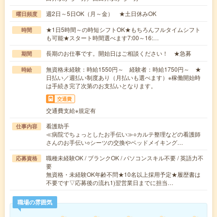
週2日～5日OK（月～金） ★土日休みOK
曜日頻度
★1日5時間～の時短シフトOK★もちろんフルタイムシフト
時間
も可能★スタート時間選べます7:00～16:…
長期のお仕事です。開始日はご相談ください！ ★急募
期間
無資格未経験：時給1550円～ 経験者：時給1750円～ ★
時給
日払い／週払い制度あり（月払いも選べます）※稼働開始時
は手続き完了次第のお支払いとなります。
交通費
交通費支給※規定有
看護助手
仕事内容
≪病院でちょっとしたお手伝い≫○カルテ整理などの看護師
さんのお手伝い○シーツの交換やベッドメイキング…
職種未経験OK / ブランクOK / パソコンスキル不要 / 英語力不
応募資格
要
無資格・未経験OK年齢不問★10名以上採用予定★履歴書は
不要です▽応募後の流れ1)翌営業日までに担当…
職場の雰囲気