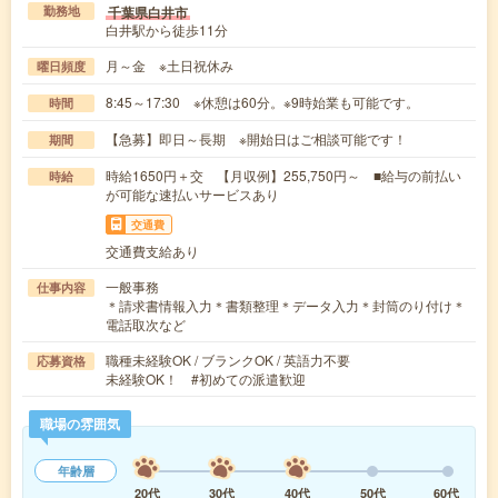
千葉県白井市
勤務地
白井駅から徒歩11分
月～金 ※土日祝休み
曜日頻度
8:45～17:30 ※休憩は60分。※9時始業も可能です。
時間
【急募】即日～長期 ※開始日はご相談可能です！
期間
時給1650円＋交 【月収例】255,750円～ ■給与の前払い
時給
が可能な速払いサービスあり
交通費
交通費支給あり
一般事務
仕事内容
＊請求書情報入力＊書類整理＊データ入力＊封筒のり付け＊
電話取次など
職種未経験OK / ブランクOK / 英語力不要
応募資格
未経験OK！ #初めての派遣歓迎
職場の雰囲気
年齢層
20代
30代
40代
50代
60代