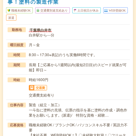
事！塗料の製造作業
職種未経験OK
交通費別途支給あり
土日祝日が休み
WEB登録OK
派遣
千葉県白井市
勤務地
白井駅から---分
月～金
曜日頻度
8:30～17:30※表記のうち実働8時間です。
時間
長期【ご応募から1週間以内(最短2日目)のスピード就業が可
期間
能】即日～
時給1600円
時給
交通費
交通費支給有り
製造（組立・加工）
仕事内容
一斗缶に塗料の充填、伝票の指示を基に塗料の作成・調色作
業をお願いします。(派遣)/ 特別な資格・経験…
職種未経験OK / ブランクOK / パソコンスキル不要 / 英語力不
応募資格
要
【来社不要、WEB登録OK！】〇未経験大歓迎！〇フリータ