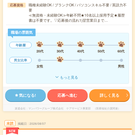
職種未経験OK / ブランクOK / パソコンスキル不要 / 英語力不
応募資格
要
≪無資格・未経験OK≫年齢不問★10名以上採用予定★履歴
書は不要です。▽応募後の流れ1)翌営業日まで…
職場の雰囲気
年齢層
20代
30代
40代
50代
60代
男女比率
女性
男性
もっと見る
気になる!
応募へ進む
詳しく見る
派遣会社
マンパワーグループ株式会社 ケアサービス事業部 （医療福祉介護関連）
未読
掲載日
2026/08/07
NEW