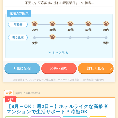
不要です▽応募後の流れ1)翌営業日までに担当…
職場の雰囲気
年齢層
20代
30代
40代
50代
60代
男女比率
女性
男性
もっと見る
気になる!
応募へ進む
詳しく見る
派遣会社
マンパワーグループ株式会社 ケアサービス事業部 （医療福祉介護関連）
未読
掲載日
2026/08/06
NEW
【8月～OK！週2日～】ホテルライクな高齢者
マンションで生活サポート＊時短OK