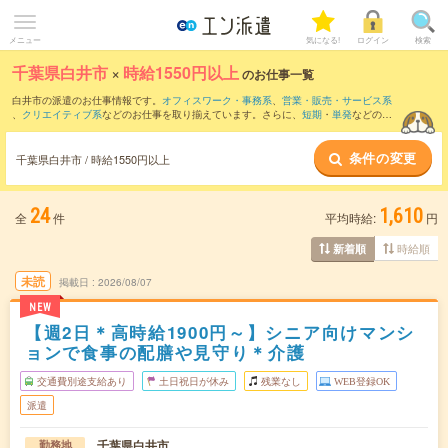
メニュー
気になる!
ログイン
検索
千葉県白井市
×
時給1550円以上
のお仕事一覧
白井市の派遣のお仕事情報です。
オフィスワーク・事務系
、
営業・販売・サービス系
、
クリエイティブ系
などのお仕事を取り揃えています。さらに、
短期
・
単発
などの期
間や、
職種未経験OK
などのこだわり条件で絞り込んでいただけます。
条件の変更
千葉県白井市 / 時給1550円以上
24
1,610
全
件
平均時給:
円
時給順
新着順
未読
掲載日
2026/08/07
NEW
【週2日＊高時給1900円～】シニア向けマンシ
ョンで食事の配膳や見守り＊介護
交通費別途支給あり
土日祝日が休み
残業なし
WEB登録OK
派遣
千葉県白井市
勤務地