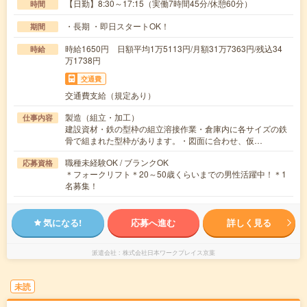
【日勤】8:30～17:15（実働7時間45分/休憩60分）
時間
・長期 ・即日スタートOK！
期間
時給1650円 日額平均1万5113円/月額31万7363円/残込34
時給
万1738円
交通費
交通費支給（規定あり）
製造（組立・加工）
仕事内容
建設資材・鉄の型枠の組立溶接作業・倉庫内に各サイズの鉄
骨で組まれた型枠があります。・図面に合わせ、仮…
職種未経験OK / ブランクOK
応募資格
＊フォークリフト＊20～50歳くらいまでの男性活躍中！＊1
名募集！
気になる!
応募へ進む
詳しく見る
派遣会社
株式会社日本ワークプレイス京葉
未読