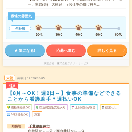
ー、主婦(夫) 大歓迎！ ※お仕事の掛け持ち…
職場の雰囲気
年齢層
20代
30代
40代
50代
60代
気になる!
応募へ進む
詳しく見る
派遣会社
株式会社テクノ・サービス
未読
掲載日
2026/08/05
NEW
【8月～OK！週2日～】食事の準備などできる
ことから看護助手＊週払いOK
職種未経験OK
交通費別途支給あり
土日祝日が休み
残業なし
WEB登録OK
派遣
千葉県白井市
勤務地
白井駅から---分／西白井駅から---分