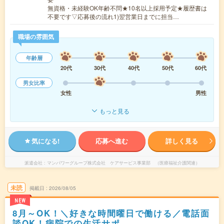
無資格・未経験OK年齢不問★10名以上採用予定★履歴書は
不要です▽応募後の流れ1)翌営業日までに担当…
職場の雰囲気
年齢層
20代
30代
40代
50代
60代
男女比率
女性
男性
もっと見る
気になる!
応募へ進む
詳しく見る
派遣会社
マンパワーグループ株式会社 ケアサービス事業部 （医療福祉介護関連）
未読
掲載日
2026/08/05
NEW
8月～OK！＼好きな時間曜日で働ける／電話面
談OK！病院での生活サポ