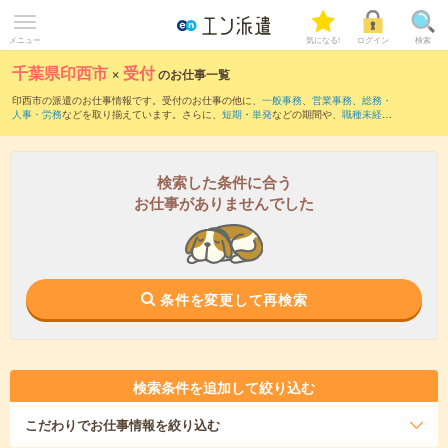
メニュー
気になる!
ログイン
検索
千葉県印西市
×
受付
のお仕事一覧
印西市の派遣のお仕事情報です。受付のお仕事の他に、
一般事務
、
営業事務
、
総務・
人事・労務
などを取り揃えています。さらに、
短期
・
単発
などの期間や、
職種未経験
OK
などのこだわり条件で絞り込んでいただけます。職種辞典：
受付のお仕事とは？と
は？
検索した条件に合う
お仕事がありませんでした
条件を変更して再検索
検索条件を追加して絞り込む
こだわり
でお仕事情報を絞り込む