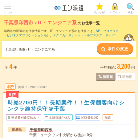
メニュー
気になる!
ログイン
検索
千葉県印西市
×
IT・エンジニア系
のお仕事一覧
印西市の派遣のお仕事情報です。IT・エンジニア系のお仕事には、
SE・プログラマ
（ビジネスアプリケーション系）
、
テクニカルサポート・ヘルプデスク
、
サーバ・ネ
ットワークエンジニア
などがあります。さらに、
短期
・
単発
などの期間や、
職種未経
験OK
などのこだわり条件で絞り込んでいただけます。
条件の変更
千葉県印西市 / IT・エンジニア系
4
3,200
全
件
平均時給:
円
時給順
新着順
未読
掲載日
2026/08/07
NEW
時給2700円！！長期案件！！生保顧客向けシ
ンクラ維持保守＠千葉
交通費別途支給あり
土日祝日が休み
WEB登録OK
派遣
千葉県印西市
勤務地
千葉ニュータウン中央駅から徒歩10分