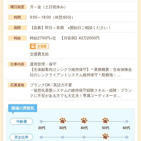
月～金（土日祝休み）
曜日頻度
9:00～18:00（休憩:60分）
時間
【急募】即日～長期 ※開始日ご相談ください！
期間
時給2700円+交 【月収例】43万2000円
時給
交通費
交通費支給
運用管理・保守
仕事内容
【生保顧客向けシンクラ維持保守】＊業務概要：生命保険会
社のシンクライアントシステム維持保守＊勤務地：…
ブランクOK / 英語力不要
応募資格
・仮想化基盤システムの維持保守経験スキル・経験・ブラン
クに不安がある方でも大丈夫！専属コーディネータ…
職場の雰囲気
年齢層
20代
30代
40代
50代
60代
男女比率