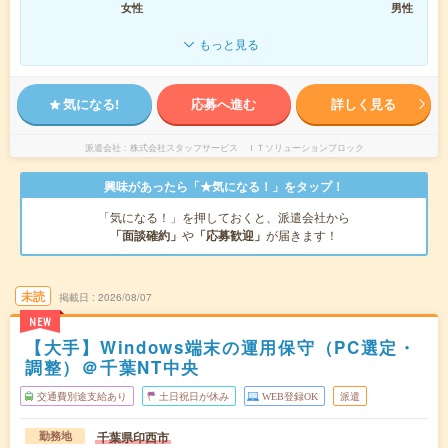
女性
男性
もっと見る
気になる!
応募へ進む
詳しく見る
派遣会社
株式会社スタッフサービス ＩＴソリューションブロック
興味があったら「★気になる！」をタップ！
「気になる！」を押しておくと、派遣会社から
「面談確約」
や
「応募歓迎」
が届きます！
未読
掲載日
2026/08/07
NEW
【大手】Windows端末の運用保守（PC選定・
調整）＠千葉NT中央
交通費別途支給あり
土日祝日が休み
WEB登録OK
派遣
千葉県印西市
勤務地