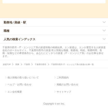
勤務地 / 路線・駅
職種
人気の検索インデックス
千葉県印西市 - IT・エンジニア系の派遣情報の検索結果。エン派遣は、エンが運営する人材派遣
会社のポータルサイト。千葉県印西市の派遣/求人情報を職種、勤務地、時給、勤務時間、長
期・短期などの希望条件から、あなたにピッタリの派遣（IT・エンジニア系）のお仕事を探せ
ます。
派遣TOP
関東
千葉県
千葉県印西市
千葉県印西市 IT・エンジニア系の派遣の仕事一覧
個人情報の取り扱いについて
ご利用規約
ヘルプ・お問い合わせ
掲載のお問い合わせ
エン会社概要
サイトマップ
Copyright © en Inc.