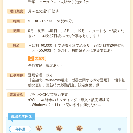
千葉ニュータウン中央駅から徒歩15分
月～金の週5日勤務
曜日頻度
9：00～18：00（休憩60分）
時間
9月～長期 ※即日～、8月～、10月～スタートもご相談くだ
期間
さい！ ※最短7日後～のお仕事もあります！
月給制400,000円+交通費別途支給あり ※固定残業20時間相
時給
当分（55,000円）を含む、時間超過分は別途支給あり
交通費
全額支給（規定あり）
運用管理・保守
仕事内容
【金融向けWindows端末・機器に関する保守運用】・端末基
盤の更新、更新時の影響調査、設定変更、動…
ブランクOK / 英語力不要
応募資格
●Windows端末のキッティング・導入・設定経験者
（Windows10・11）上記の条件に満たない…
職場の雰囲気
年齢層