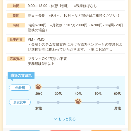
9:00～18:00（休憩1時間） ※残業ほぼなし
時間
即日～長期 ※9月～、10月～など開始日ご相談ください！
期間
時給6700円 ※月収例：107万2000円（6700円×8時間×20日
時給
勤務の場合）
PM・PMO
仕事内容
・金融システム改修案件における協力ベンダーとの交渉およ
び進捗管理に携わっていただきます。・主に下記作…
ブランクOK / 英語力不要
応募資格
実務経験3年以上
職場の雰囲気
年齢層
20代
30代
40代
50代
60代
男女比率
女性
男性
もっと見る