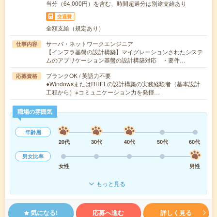
当分（64,000円）を含む、時間超過分は別途支給あり
交通費
全額支給（規定あり）
サーバ・ネットワークエンジニア
仕事内容
【インフラ基盤の設計構築】マイグレーションされたシステ
ムのアプリケーション基盤の設計構築対応 ・要件…
ブランクOK / 英語力不要
応募資格
●WindowsまたはRHELの設計構築の実務経験者（基本設計
工程から）※コミュニケーション力を発揮…
職場の雰囲気
年齢層
20代
30代
40代
50代
60代
男女比率
女性
男性
もっと見る
気になる!
応募へ進む
詳しく見る