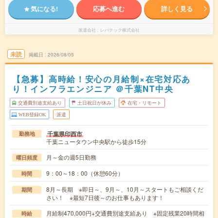
気になる!
応募へ進む
詳しく見る
派遣会社
レバテック株式会社
未読
掲載日
2026/08/05
【急募】高時給！安心の月給制×在宅対応あ
り！インフラエンジニア ＠千葉NT中央
交通費別途支給あり
土日祝日が休み
在宅・リモート
WEB登録OK
派遣
千葉県印西市
勤務地
千葉ニュータウン中央駅から徒歩15分
月～金の週5日勤務
曜日頻度
9：00～18：00（休憩60分）
時間
8月～長期 ※即日～、9月～、10月～スタートもご相談くだ
期間
さい！ ※最短7日後～のお仕事もあります！
月給制470,000円+交通費別途支給あり ※固定残業20時間相
時給