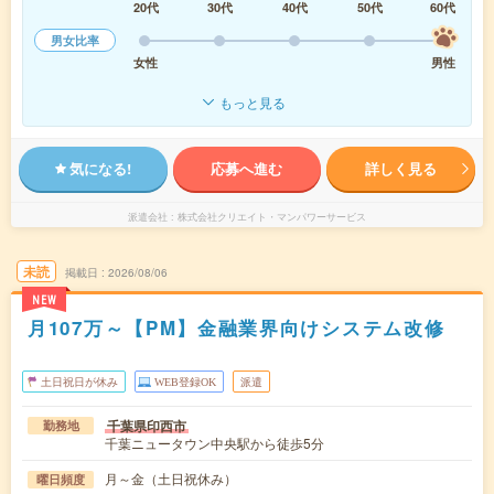
20代
30代
40代
50代
60代
男女比率
女性
男性
もっと見る
気になる!
応募へ進む
詳しく見る
派遣会社
株式会社クリエイト・マンパワーサービス
未読
掲載日
2026/08/06
NEW
月107万～【PM】金融業界向けシステム改修
土日祝日が休み
WEB登録OK
派遣
千葉県印西市
勤務地
千葉ニュータウン中央駅から徒歩5分
月～金（土日祝休み）
曜日頻度