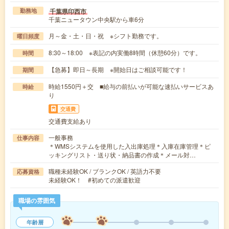
千葉県印西市
勤務地
千葉ニュータウン中央駅から車6分
月～金・土・日・祝 ※シフト勤務です。
曜日頻度
8:30～18:00 ※表記の内実働8時間（休憩60分）です。
時間
【急募】即日～長期 ※開始日はご相談可能です！
期間
時給1550円＋交 ■給与の前払いが可能な速払いサービスあ
時給
り
交通費
交通費支給あり
一般事務
仕事内容
＊WMSシステムを使用した入出庫処理＊入庫在庫管理＊ピ
ッキングリスト・送り状・納品書の作成＊メール対…
職種未経験OK / ブランクOK / 英語力不要
応募資格
未経験OK！ #初めての派遣歓迎
職場の雰囲気
年齢層