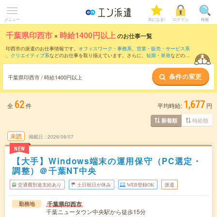
メニュー
気になる!
ログイン
検索
千葉県印西市
×
時給1400円以上
のお仕事一覧
印西市の派遣のお仕事情報です。
オフィスワーク・事務系
、
営業・販売・サービス系
、
クリエイティブ系
などのお仕事を取り揃えています。さらに、
短期
・
単発
などの期
間や、
職種未経験OK
などのこだわり条件で絞り込んでいただけます。
条件の変更
千葉県印西市 / 時給1400円以上
62
1,677
全
件
平均時給:
円
時給順
新着順
未読
掲載日
2026/08/07
NEW
【大手】Windows端末の運用保守（PC選定・
調整）＠千葉NT中央
交通費別途支給あり
土日祝日が休み
WEB登録OK
派遣
千葉県印西市
勤務地
千葉ニュータウン中央駅から徒歩15分