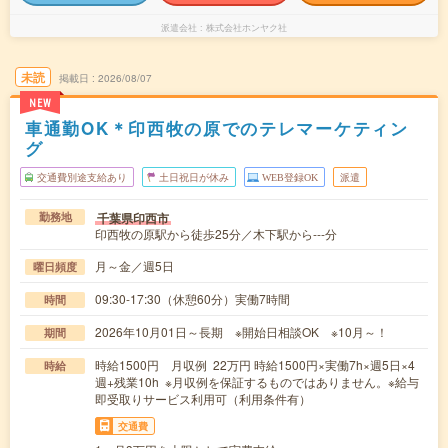
派遣会社
株式会社ホンヤク社
未読
掲載日
2026/08/07
NEW
車通勤OK＊印西牧の原でのテレマーケティン
グ
交通費別途支給あり
土日祝日が休み
WEB登録OK
派遣
千葉県印西市
勤務地
印西牧の原駅から徒歩25分／木下駅から---分
月～金／週5日
曜日頻度
09:30-17:30（休憩60分）実働7時間
時間
2026年10月01日～長期 ※開始日相談OK ※10月～！
期間
時給1500円 月収例 22万円 時給1500円×実働7h×週5日×4
時給
週+残業10h ※月収例を保証するものではありません。※給与
即受取りサービス利用可（利用条件有）
交通費