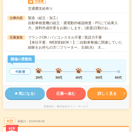
交通費
交通費支給有り
製造（組立・加工）
仕事内容
自動車検査機の組立・通電動作確認検査・PCにて結果入
力、資料作成作業をお願いします。(派遣)日勤のお…
ブランクOK / パソコンスキル不要 / 英語力不要
応募資格
【来社不要、WEB登録OK！】〇自動車整備に関連していた
経験をお持ちの方〇フリーター、主婦(夫) 大…
職場の雰囲気
年齢層
20代
30代
40代
50代
60代
気になる!
応募へ進む
詳しく見る
派遣会社
株式会社テクノ・サービス
未読
掲載日
2026/08/06
NEW