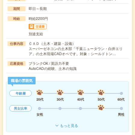
即日～長期
期間
時給2200円
時給
交通費
別途支給
ＣＡＤ（土木・建築・設備）
仕事内容
スーパーゼネコンの土木部「千葉ニュータウン・白井エリ
ア」の土木現場CADオペです。対象：シールドトン…
ブランクOK / 英語力不要
応募資格
AutoCADの経験、土木の知識
職場の雰囲気
年齢層
20代
30代
40代
50代
60代
男女比率
女性
男性
もっと見る