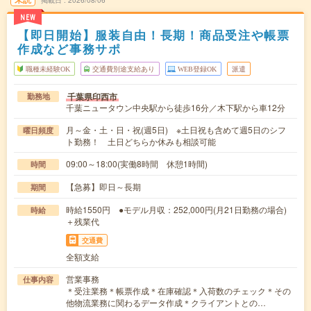
NEW
【即日開始】服装自由！長期！商品受注や帳票
作成など事務サポ
職種未経験OK
交通費別途支給あり
WEB登録OK
派遣
千葉県印西市
勤務地
千葉ニュータウン中央駅から徒歩16分／木下駅から車12分
月～金・土・日・祝(週5日) ※土日祝も含めて週5日のシフ
曜日頻度
ト勤務！ 土日どちらか休みも相談可能
09:00～18:00(実働8時間 休憩1時間)
時間
【急募】即日～長期
期間
時給1550円 ●モデル月収：252,000円(月21日勤務の場合)
時給
＋残業代
交通費
全額支給
営業事務
仕事内容
＊受注業務＊帳票作成＊在庫確認＊入荷数のチェック＊その
他物流業務に関わるデータ作成＊クライアントとの…