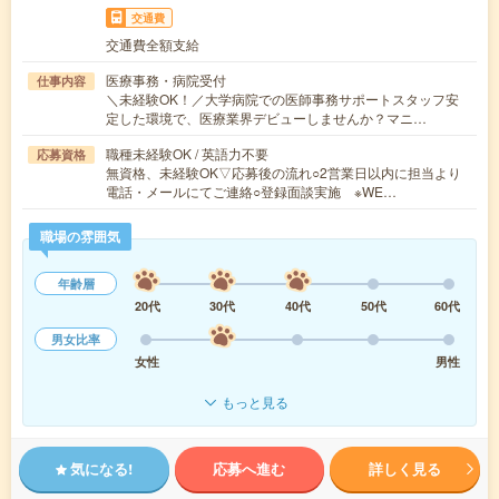
交通費
交通費全額支給
医療事務・病院受付
仕事内容
＼未経験OK！／大学病院での医師事務サポートスタッフ安
定した環境で、医療業界デビューしませんか？マニ…
職種未経験OK / 英語力不要
応募資格
無資格、未経験OK▽応募後の流れ○2営業日以内に担当より
電話・メールにてご連絡○登録面談実施 ※WE…
職場の雰囲気
年齢層
20代
30代
40代
50代
60代
男女比率
女性
男性
もっと見る
気になる!
応募へ進む
詳しく見る