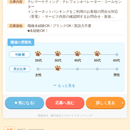
テレマーケティング・テレフォンオペレーター・コールセン
仕事内容
ター
インターネットバンキングをご利用のお客様の問合せ対応
（受電）・サービス内容の確認関するお問合せ・新規…
職種未経験OK / ブランクOK / 英語力不要
応募資格
■未経験OK！
職場の雰囲気
年齢層
20代
30代
40代
50代
60代
男女比率
女性
男性
もっと見る
気になる!
応募へ進む
詳しく見る
派遣会社
株式会社リクルートスタッフィング
未読
掲載日
2026/08/06