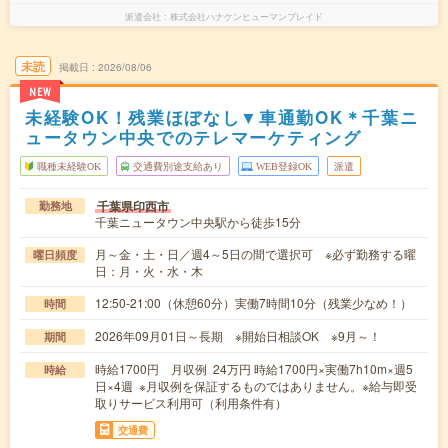
派遣会社
株式会社ハナケンヒューマンブレイド
未読
掲載日
2026/08/06
NEW
未経験OK！残業ほぼなし▼車通勤OK＊千葉ニ
ュータウン中央でのテレマーケティング
職種未経験OK
交通費別途支給あり
WEB登録OK
派遣
千葉県印西市
勤務地
千葉ニュータウン中央駅から徒歩15分
月～金・土・日／週4～5日の間で選択可 ※必ず勤務する曜
曜日頻度
日：月・火・水・木
12:50-21:00（休憩60分）実働7時間10分（残業少なめ！）
時間
2026年09月01日～長期 ※開始日相談OK ※9月～！
期間
時給1700円 月収例 24万円 時給1700円×実働7h10m×週5
時給
日×4週 ※月収例を保証するものではありません。※給与即受
取りサービス利用可（利用条件有）
交通費