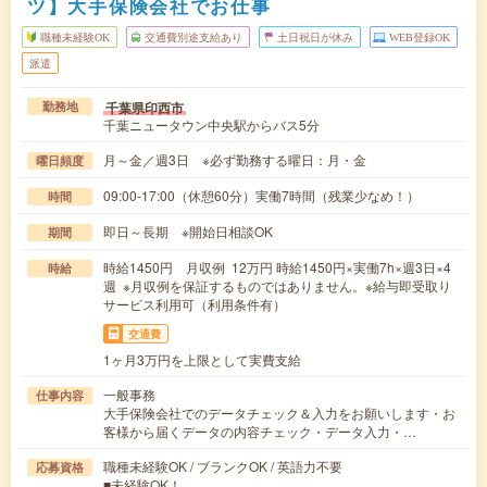
ツ】大手保険会社でお仕事
職種未経験OK
交通費別途支給あり
土日祝日が休み
WEB登録OK
派遣
千葉県印西市
勤務地
千葉ニュータウン中央駅からバス5分
月～金／週3日 ※必ず勤務する曜日：月・金
曜日頻度
09:00-17:00（休憩60分）実働7時間（残業少なめ！）
時間
即日～長期 ※開始日相談OK
期間
時給1450円 月収例 12万円 時給1450円×実働7h×週3日×4
時給
週 ※月収例を保証するものではありません。※給与即受取り
サービス利用可（利用条件有）
交通費
1ヶ月3万円を上限として実費支給
一般事務
仕事内容
大手保険会社でのデータチェック＆入力をお願いします・お
客様から届くデータの内容チェック・データ入力・…
職種未経験OK / ブランクOK / 英語力不要
応募資格
■未経験OK！