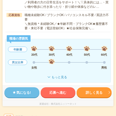
／利用者の方の日常生活をサポート！＼▽具体的には…・買
い物や散歩に付き添ったり・折り紙や体操などのレ…
職種未経験OK / ブランクOK / パソコンスキル不要 / 英語力不
応募資格
要
＼無資格＊未経験OK／★年齢不問・ブランクOK★履歴書不
要・来社不要（電話登録OK）★社会保険完備＼…
職場の雰囲気
年齢層
20代
30代
40代
50代
60代
男女比率
女性
男性
もっと見る
気になる!
応募へ進む
詳しく見る
派遣会社
株式会社ニッソーネット