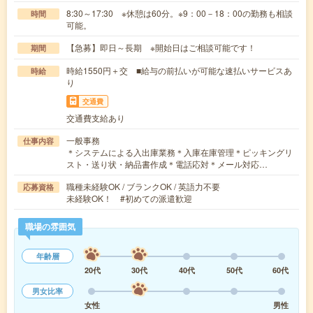
8:30～17:30 ※休憩は60分。※9：00－18：00の勤務も相談
時間
可能。
【急募】即日～長期 ※開始日はご相談可能です！
期間
時給1550円＋交 ■給与の前払いが可能な速払いサービスあ
時給
り
交通費
交通費支給あり
一般事務
仕事内容
＊システムによる入出庫業務＊入庫在庫管理＊ピッキングリ
スト・送り状・納品書作成＊電話応対＊メール対応…
職種未経験OK / ブランクOK / 英語力不要
応募資格
未経験OK！ #初めての派遣歓迎
職場の雰囲気
年齢層
20代
30代
40代
50代
60代
男女比率
女性
男性