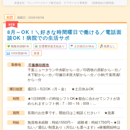
派遣会社
マンパワーグループ株式会社 ケアサービス事業部 （医療福祉介護関連）
未読
掲載日
2026/08/06
NEW
8月～OK！＼好きな時間曜日で働ける／電話面
談OK！病院での生活サポ
職種未経験OK
交通費別途支給あり
土日祝日が休み
残業なし
WEB登録OK
派遣
千葉県印西市
勤務地
千葉ニュータウン中央駅から---分／印西牧の原駅から---分／
木下駅から---分／印旛日本医大駅から---分／小林(千葉県)駅
から---分
週2日～5日OK（月～金） ★土日休みOK
曜日頻度
★1日5時間～の時短シフトOK★都合に合わせてシフトが決
時間
められますシフト例：7：00～16：009：…
長期のお仕事です。開始日はご相談ください！ ★急募
期間
無資格未経験：時給1550円～ 経験者：時給1750円～★日
時給
払い／週払い制度あり（月払いも選べます）※稼働開始時は