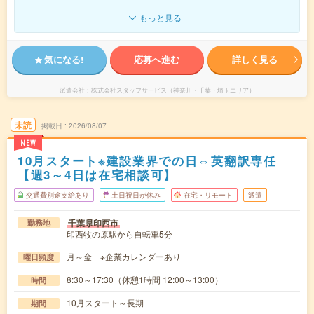
もっと見る
気になる!
応募へ進む
詳しく見る
派遣会社
株式会社スタッフサービス（神奈川・千葉・埼玉エリア）
未読
掲載日
2026/08/07
NEW
10月スタート※建設業界での日⇔英翻訳専任
【週3～4日は在宅相談可】
交通費別途支給あり
土日祝日が休み
在宅・リモート
派遣
千葉県印西市
勤務地
印西牧の原駅から自転車5分
月～金 ※企業カレンダーあり
曜日頻度
8:30～17:30（休憩1時間 12:00～13:00）
時間
10月スタート～長期
期間