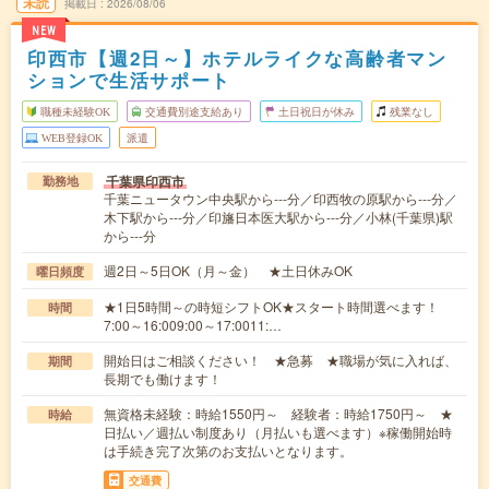
未読
掲載日
2026/08/06
NEW
印西市【週2日～】ホテルライクな高齢者マン
ションで生活サポート
職種未経験OK
交通費別途支給あり
土日祝日が休み
残業なし
WEB登録OK
派遣
千葉県印西市
勤務地
千葉ニュータウン中央駅から---分／印西牧の原駅から---分／
木下駅から---分／印旛日本医大駅から---分／小林(千葉県)駅
から---分
週2日～5日OK（月～金） ★土日休みOK
曜日頻度
★1日5時間～の時短シフトOK★スタート時間選べます！
時間
7:00～16:009:00～17:0011:…
開始日はご相談ください！ ★急募 ★職場が気に入れば、
期間
長期でも働けます！
無資格未経験：時給1550円～ 経験者：時給1750円～ ★
時給
日払い／週払い制度あり（月払いも選べます）※稼働開始時
は手続き完了次第のお支払いとなります。
交通費