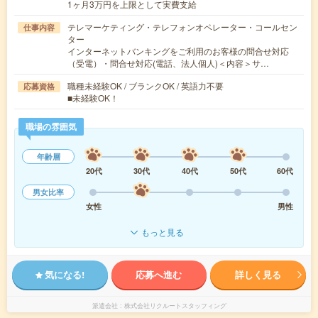
1ヶ月3万円を上限として実費支給
テレマーケティング・テレフォンオペレーター・コールセン
仕事内容
ター
インターネットバンキングをご利用のお客様の問合せ対応
（受電）・問合せ対応(電話、法人個人)＜内容＞サ…
職種未経験OK / ブランクOK / 英語力不要
応募資格
■未経験OK！
職場の雰囲気
年齢層
20代
30代
40代
50代
60代
男女比率
女性
男性
もっと見る
気になる!
応募へ進む
詳しく見る
派遣会社
株式会社リクルートスタッフィング