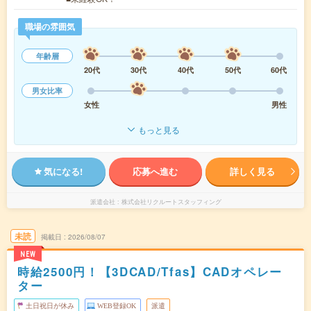
職場の雰囲気
年齢層
20代
30代
40代
50代
60代
男女比率
女性
男性
もっと見る
気になる!
応募へ進む
詳しく見る
派遣会社
株式会社リクルートスタッフィング
未読
掲載日
2026/08/07
NEW
時給2500円！【3DCAD/Tfas】CADオペレー
ター
土日祝日が休み
WEB登録OK
派遣