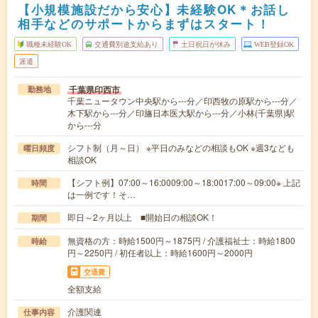
【小規模施設だから安心】未経験OK＊お話し
相手などのサポートからまずはスタート！
職種未経験OK
交通費別途支給あり
土日祝日が休み
WEB登録OK
派遣
千葉県印西市
勤務地
千葉ニュータウン中央駅から---分／印西牧の原駅から---分／
木下駅から---分／印旛日本医大駅から---分／小林(千葉県)駅
から---分
シフト制（月～日） ※平日のみなどの相談もOK ※週3なども
曜日頻度
相談OK
【シフト例】07:00～16:0009:00～18:0017:00～09:00※ 上記
時間
は一例です！そ…
即日～2ヶ月以上 ■開始日の相談OK！
期間
無資格の方：時給1500円～1875円 / 介護福祉士：時給1800
時給
円～2250円 / 初任者以上：時給1600円～2000円
交通費
全額支給
介護関連
仕事内容