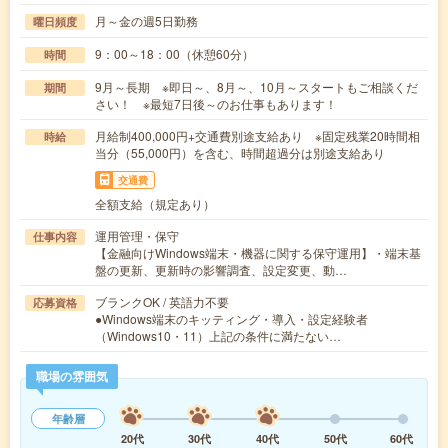
月～金の週5日勤務
曜日頻度
9：00～18：00（休憩60分）
時間
9月～長期 ※即日～、8月～、10月～スタートもご相談くだ
期間
さい！ ※最短7日後～のお仕事もあります！
月給制400,000円+交通費別途支給あり ※固定残業20時間相
時給
当分（55,000円）を含む、時間超過分は別途支給あり
交通費
全額支給（規定あり）
運用管理・保守
仕事内容
【金融向けWindows端末・機器に関する保守運用】・端末基
盤の更新、更新時の影響調査、設定変更、動…
ブランクOK / 英語力不要
応募資格
●Windows端末のキッティング・導入・設定経験者
（Windows10・11）上記の条件に満たない…
職場の雰囲気
年齢層
20代
30代
40代
50代
60代