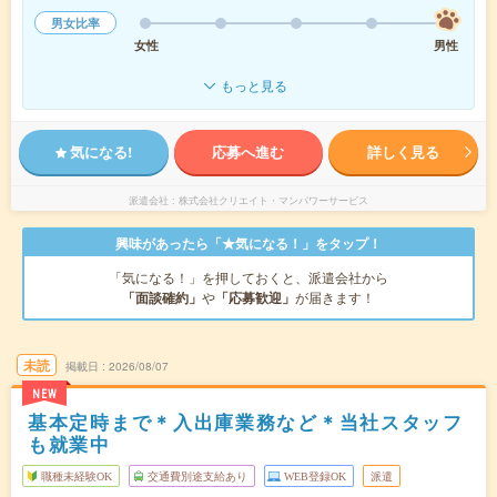
男女比率
女性
男性
もっと見る
気になる!
応募へ進む
詳しく見る
派遣会社
株式会社クリエイト・マンパワーサービス
興味があったら「★気になる！」をタップ！
「気になる！」を押しておくと、派遣会社から
「面談確約」
や
「応募歓迎」
が届きます！
未読
掲載日
2026/08/07
NEW
基本定時まで＊入出庫業務など＊当社スタッフ
も就業中
職種未経験OK
交通費別途支給あり
WEB登録OK
派遣