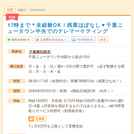
未読
掲載日
2026/08/06
NEW
17時まで＊未経験OK！残業ほぼなし▼千葉ニ
ュータウン中央でのテレマーケティング
職種未経験OK
交通費別途支給あり
WEB登録OK
派遣
千葉県印西市
勤務地
千葉ニュータウン中央駅から徒歩15分
月～金・土・日／週4～5日の間で選択可 ※必ず勤務する曜
曜日頻度
日：月・火・木・金
08:50-17:00（休憩60分）実働7時間10分（残業少なめ！）
時間
2026年09月01日～長期 ※開始日相談OK ※9月～！
期間
時給1500円 月収例 21万円 時給1500円×実働7h10m×週5
時給
日×4週 ※月収例を保証するものではありません。※給与即受
取りサービス利用可（利用条件有）
交通費
1ヶ月3万円を上限として実費支給