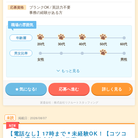
ブランクOK / 英語力不要
応募資格
事務の経験がある方
職場の雰囲気
年齢層
20代
30代
40代
50代
60代
男女比率
女性
男性
もっと見る
気になる!
応募へ進む
詳しく見る
派遣会社
株式会社リクルートスタッフィング
未読
掲載日
2026/08/07
NEW
【電話なし】17時まで＊未経験OK！【コツコ