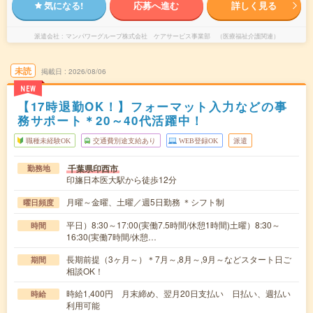
気になる!
応募へ進む
詳しく見る
派遣会社
マンパワーグループ株式会社 ケアサービス事業部 （医療福祉介護関連）
未読
掲載日
2026/08/06
NEW
【17時退勤OK！】フォーマット入力などの事
務サポート＊20～40代活躍中！
職種未経験OK
交通費別途支給あり
WEB登録OK
派遣
千葉県印西市
勤務地
印旛日本医大駅から徒歩12分
月曜～金曜、土曜／週5日勤務 ＊シフト制
曜日頻度
平日）8:30～17:00(実働7.5時間/休憩1時間)土曜）8:30～
時間
16:30(実働7時間/休憩…
長期前提（3ヶ月～）＊7月～,8月～,9月～などスタート日ご
期間
相談OK！
時給1,400円 月末締め、翌月20日支払い 日払い、週払い
時給
利用可能