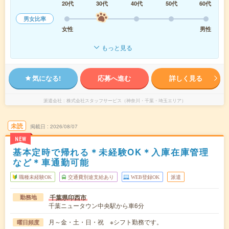
20代
30代
40代
50代
60代
男女比率
女性
男性
もっと見る
気になる!
応募へ進む
詳しく見る
派遣会社
株式会社スタッフサービス（神奈川・千葉・埼玉エリア）
未読
掲載日
2026/08/07
NEW
基本定時で帰れる＊未経験OK＊入庫在庫管理
など＊車通勤可能
職種未経験OK
交通費別途支給あり
WEB登録OK
派遣
千葉県印西市
勤務地
千葉ニュータウン中央駅から車6分
月～金・土・日・祝 ※シフト勤務です。
曜日頻度