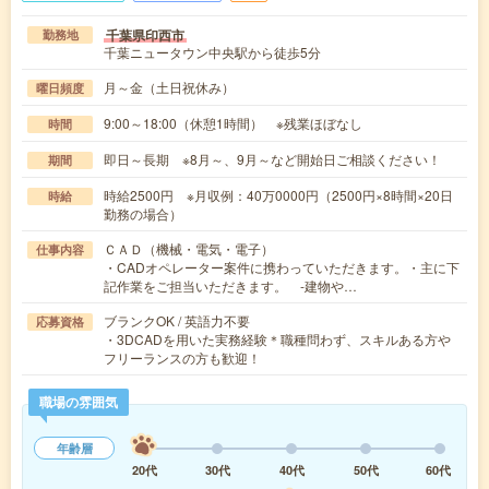
千葉県印西市
勤務地
千葉ニュータウン中央駅から徒歩5分
月～金（土日祝休み）
曜日頻度
9:00～18:00（休憩1時間） ※残業ほぼなし
時間
即日～長期 ※8月～、9月～など開始日ご相談ください！
期間
時給2500円 ※月収例：40万0000円（2500円×8時間×20日
時給
勤務の場合）
ＣＡＤ（機械・電気・電子）
仕事内容
・CADオペレーター案件に携わっていただきます。・主に下
記作業をご担当いただきます。 -建物や…
ブランクOK / 英語力不要
応募資格
・3DCADを用いた実務経験＊職種問わず、スキルある方や
フリーランスの方も歓迎！
職場の雰囲気
年齢層
20代
30代
40代
50代
60代