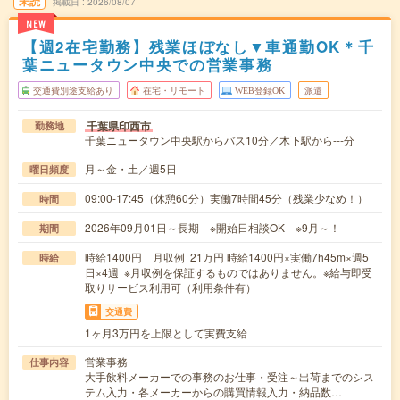
未読
掲載日
2026/08/07
NEW
【週2在宅勤務】残業ほぼなし▼車通勤OK＊千
葉ニュータウン中央での営業事務
交通費別途支給あり
在宅・リモート
WEB登録OK
派遣
千葉県印西市
勤務地
千葉ニュータウン中央駅からバス10分／木下駅から---分
月～金・土／週5日
曜日頻度
09:00-17:45（休憩60分）実働7時間45分（残業少なめ！）
時間
2026年09月01日～長期 ※開始日相談OK ※9月～！
期間
時給1400円 月収例 21万円 時給1400円×実働7h45m×週5
時給
日×4週 ※月収例を保証するものではありません。※給与即受
取りサービス利用可（利用条件有）
交通費
1ヶ月3万円を上限として実費支給
営業事務
仕事内容
大手飲料メーカーでの事務のお仕事・受注～出荷までのシス
テム入力・各メーカーからの購買情報入力・納品数…