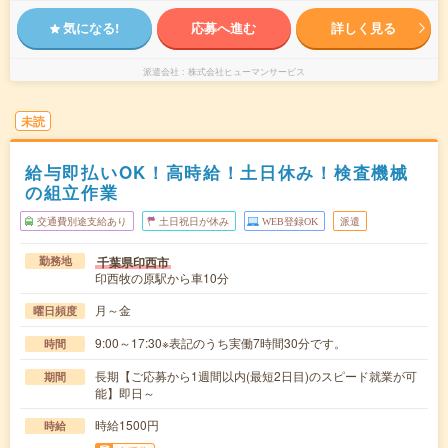
気になる!
応募へ進む
詳しく見る
派遣会社
株式会社ヒューマンサービス
未読
給与即払いOK！高時給！土日休み！検査機械
の組立作業
交通費別途支給あり
土日祝日が休み
WEB登録OK
派遣
千葉県印西市
勤務地
印西牧の原駅から車10分
月～金
曜日頻度
9:00～17:30※表記のうち実働7時間30分です。
時間
長期【ご応募から1週間以内(最短2日目)のスピード就業が可
期間
能】即日～
時給1500円
時給