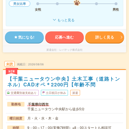
男女比率
女性
男性
もっと見る
気になる!
応募へ進む
詳しく見る
派遣会社
レバテック株式会社
未読
掲載日
2026/08/06
NEW
【千葉ニュータウン中央】土木工事（道路トン
ネル）CADオペ＊2200円【年齢不問
交通費別途支給あり
土日祝日が休み
派遣
千葉県印西市
勤務地
千葉ニュータウン中央駅から徒歩5分
月・火・水・木・金
曜日頻度
9：00～17：00(実働7時間）※8：00スタートも相談可
時間