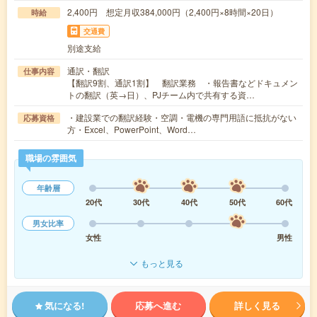
2,400円 想定月収384,000円（2,400円×8時間×20日）
時給
交通費
別途支給
通訳・翻訳
仕事内容
【翻訳9割、通訳1割】 翻訳業務 ・報告書などドキュメン
トの翻訳（英→日）、PJチーム内で共有する資…
・建設業での翻訳経験・空調・電機の専門用語に抵抗がない
応募資格
方・Excel、PowerPoint、Word…
職場の雰囲気
年齢層
20代
30代
40代
50代
60代
男女比率
女性
男性
もっと見る
気になる!
応募へ進む
詳しく見る