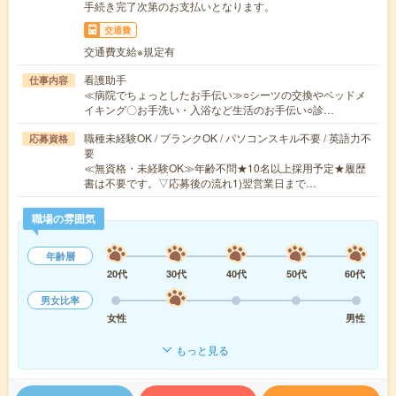
手続き完了次第のお支払いとなります。
交通費
交通費支給※規定有
看護助手
仕事内容
≪病院でちょっとしたお手伝い≫○シーツの交換やベッドメ
イキング〇お手洗い・入浴など生活のお手伝い○診…
職種未経験OK / ブランクOK / パソコンスキル不要 / 英語力不
応募資格
要
≪無資格・未経験OK≫年齢不問★10名以上採用予定★履歴
書は不要です。▽応募後の流れ1)翌営業日まで…
職場の雰囲気
年齢層
20代
30代
40代
50代
60代
男女比率
女性
男性
もっと見る