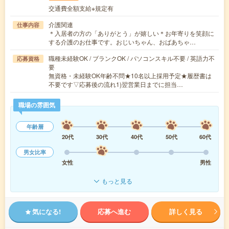
交通費全額支給※規定有
介護関連
仕事内容
＊入居者の方の「ありがとう」が嬉しい＊お年寄りを笑顔に
する介護のお仕事です。おじいちゃん、おばあちゃ…
職種未経験OK / ブランクOK / パソコンスキル不要 / 英語力不
応募資格
要
無資格・未経験OK年齢不問★10名以上採用予定★履歴書は
不要です▽応募後の流れ1)翌営業日までに担当…
職場の雰囲気
年齢層
20代
30代
40代
50代
60代
男女比率
女性
男性
もっと見る
気になる!
応募へ進む
詳しく見る