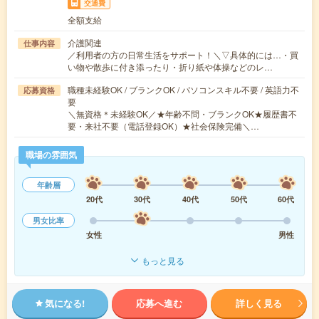
交通費
全額支給
介護関連
仕事内容
／利用者の方の日常生活をサポート！＼▽具体的には…・買
い物や散歩に付き添ったり・折り紙や体操などのレ…
職種未経験OK / ブランクOK / パソコンスキル不要 / 英語力不
応募資格
要
＼無資格＊未経験OK／★年齢不問・ブランクOK★履歴書不
要・来社不要（電話登録OK）★社会保険完備＼…
職場の雰囲気
年齢層
20代
30代
40代
50代
60代
男女比率
女性
男性
もっと見る
気になる!
応募へ進む
詳しく見る