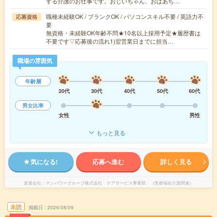
する介護のお仕事です。おじいちゃん、おばあち…
職種未経験OK / ブランクOK / パソコンスキル不要 / 英語力不
応募資格
要
無資格・未経験OK年齢不問★10名以上採用予定★履歴書は
不要です▽応募後の流れ1)翌営業日までに担当…
職場の雰囲気
年齢層
20代
30代
40代
50代
60代
男女比率
女性
男性
もっと見る
気になる!
応募へ進む
詳しく見る
派遣会社
マンパワーグループ株式会社 ケアサービス事業部 （医療福祉介護関連）
未読
掲載日
2026/08/09