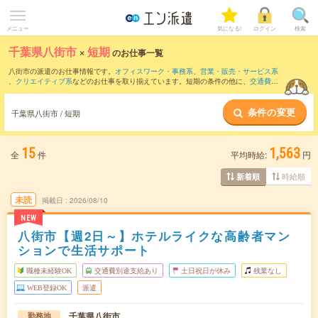
メニュー
気になる!
ログイン
検索
千葉県八街市
×
短期
のお仕事一覧
八街市の派遣のお仕事情報です。
オフィスワーク・事務系
、
営業・販売・サービス系
、
クリエイティブ系
などのお仕事を取り揃えています。短期の条件の他に、
交通費別
途支給あり
、
職種未経験OK
、
友だちと一緒の応募OK
などでもお探し頂けます。
条件の変更
千葉県八街市 / 短期
15
1,563
全
件
平均時給:
円
時給順
新着順
未読
掲載日
2026/08/10
NEW
八街市【週2日～】ホテルライクな高齢者マン
ションで生活サポート
職種未経験OK
交通費別途支給あり
土日祝日が休み
残業なし
WEB登録OK
派遣
千葉県八街市
勤務地