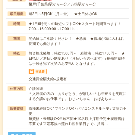
榎戸(千葉県)駅から---分／八街駅から---分
週2日～5日OK（月～金） ★土日休みOK
曜日頻度
★1日6時間～の時短シフトOK★スタート時間選べます！
時間
7:00～16:009:00～17:0011:…
開始日はご相談ください！ ★急募 ★職場が気に入れば、
期間
長期でも働けます！
無資格未経験：時給1500円～ 経験者：時給1750円～ ★
時給
日払い／週払い制度あり（月払いも選べます）※稼働開始時
は手続き完了次第のお支払いとなります。
交通費
交通費全額支給※規定有
介護関連
仕事内容
＊入居者の方の「ありがとう」が嬉しい＊お年寄りを笑顔に
する介護のお仕事です。おじいちゃん、おばあちゃ…
職種未経験OK / ブランクOK / パソコンスキル不要 / 英語力不
応募資格
要
無資格・未経験OK年齢不問★10名以上採用予定★履歴書は
不要です▽応募後の流れ1)翌営業日までに担当…