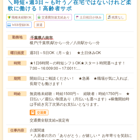
＼時短×週3日～も叶う／在宅ではないけれど柔
軟に働ける！高齢者サポ
職種未経験OK
交通費別途支給あり
土日祝日が休み
残業なし
WEB登録OK
派遣
千葉県八街市
勤務地
榎戸(千葉県)駅から---分／八街駅から---分
週3日～5日OK（月～金） ★土日休みOK
曜日頻度
★1日6時間～の時短シフトOK★スタート時間選べます！
時間
7:00～16:009:00～17:0011:…
開始日はご相談ください！ ★急募 ★職場が気に入れば、
期間
長期でも働けます！
無資格未経験：時給1500円～ 経験者：時給1750円～ ★
時給
日払い／週払い制度あり（月払いも選べます）※稼働開始時
は手続き完了次第のお支払いとなります。
交通費
交通費全額支給※規定有
介護関連
仕事内容
＊入居者の方の「ありがとう」が嬉しい＊ お年寄りを笑顔に