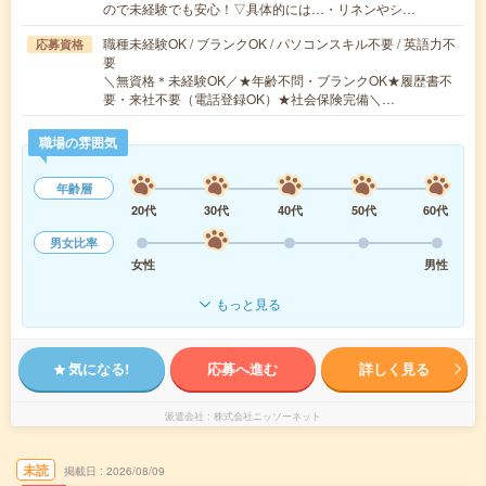
ので未経験でも安心！▽具体的には…・リネンやシ…
職種未経験OK / ブランクOK / パソコンスキル不要 / 英語力不
応募資格
要
＼無資格＊未経験OK／★年齢不問・ブランクOK★履歴書不
要・来社不要（電話登録OK）★社会保険完備＼…
職場の雰囲気
年齢層
20代
30代
40代
50代
60代
男女比率
女性
男性
もっと見る
気になる!
応募へ進む
詳しく見る
派遣会社
株式会社ニッソーネット
未読
掲載日
2026/08/09