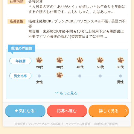
介護関連
仕事内容
＊入居者の方の「ありがとう」が嬉しい＊お年寄りを笑顔に
する介護のお仕事です。おじいちゃん、おばあちゃ…
職種未経験OK / ブランクOK / パソコンスキル不要 / 英語力不
応募資格
要
無資格・未経験OK年齢不問★10名以上採用予定★履歴書は
不要です▽応募後の流れ1)翌営業日までに担当…
職場の雰囲気
年齢層
20代
30代
40代
50代
60代
男女比率
女性
男性
もっと見る
気になる!
応募へ進む
詳しく見る
派遣会社
マンパワーグループ株式会社 ケアサービス事業部 （医療福祉介護関連）