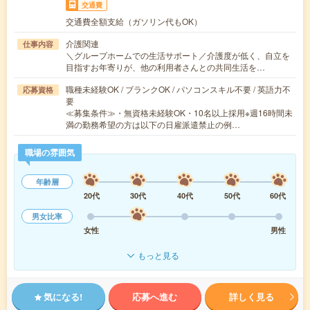
交通費
交通費全額支給（ガソリン代もOK）
介護関連
仕事内容
＼グループホームでの生活サポート／介護度が低く、自立を
目指すお年寄りが、他の利用者さんとの共同生活を…
職種未経験OK / ブランクOK / パソコンスキル不要 / 英語力不
応募資格
要
≪募集条件≫・無資格未経験OK・10名以上採用※週16時間未
満の勤務希望の方は以下の日雇派遣禁止の例…
職場の雰囲気
年齢層
20代
30代
40代
50代
60代
男女比率
女性
男性
もっと見る
気になる!
応募へ進む
詳しく見る