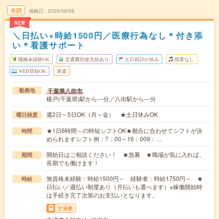
未読
掲載日
2026/08/08
NEW
＼日払い×時給1500円／医療行為なし＊付き添
い＊看護サポート
職種未経験OK
交通費別途支給あり
土日祝日が休み
残業なし
WEB登録OK
派遣
千葉県八街市
勤務地
榎戸(千葉県)駅から---分／八街駅から---分
週2日～5日OK（月～金） ★土日休みOK
曜日頻度
★1日6時間～の時短シフトOK★都合に合わせてシフトが決
時間
められますシフト例：7：00～16：009：…
開始日はご相談ください！ ★急募 ★職場が気に入れば、
期間
長期でも働けます！
無資格未経験：時給1500円～ 経験者：時給1750円～ ★
時給
日払い／週払い制度あり（月払いも選べます）※稼働開始時
は手続き完了次第のお支払いとなります。
交通費