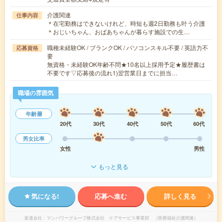
介護関連
仕事内容
＊在宅勤務はできないけれど、時短も週2日勤務も叶う介護
＊おじいちゃん、おばあちゃんが暮らす施設での生…
職種未経験OK / ブランクOK / パソコンスキル不要 / 英語力不
応募資格
要
無資格・未経験OK年齢不問★10名以上採用予定★履歴書は
不要です▽応募後の流れ1)翌営業日までに担当…
職場の雰囲気
年齢層
20代
30代
40代
50代
60代
男女比率
女性
男性
もっと見る
気になる!
応募へ進む
詳しく見る
派遣会社
マンパワーグループ株式会社 ケアサービス事業部 （医療福祉介護関連）