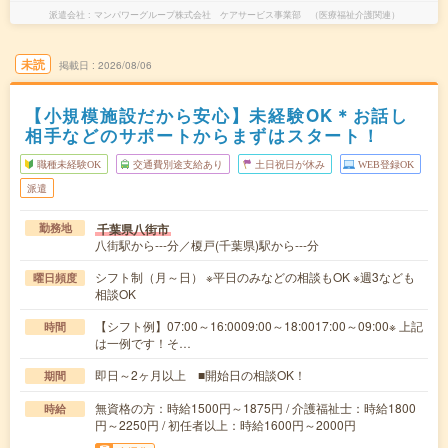
派遣会社
マンパワーグループ株式会社 ケアサービス事業部 （医療福祉介護関連）
未読
掲載日
2026/08/06
【小規模施設だから安心】未経験OK＊お話し
相手などのサポートからまずはスタート！
職種未経験OK
交通費別途支給あり
土日祝日が休み
WEB登録OK
派遣
千葉県八街市
勤務地
八街駅から---分／榎戸(千葉県)駅から---分
シフト制（月～日） ※平日のみなどの相談もOK ※週3なども
曜日頻度
相談OK
【シフト例】07:00～16:0009:00～18:0017:00～09:00※ 上記
時間
は一例です！そ…
即日～2ヶ月以上 ■開始日の相談OK！
期間
無資格の方：時給1500円～1875円 / 介護福祉士：時給1800
時給
円～2250円 / 初任者以上：時給1600円～2000円