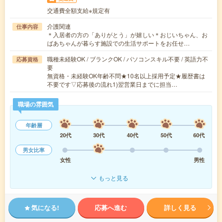
交通費全額支給※規定有
介護関連
仕事内容
＊入居者の方の「ありがとう」が嬉しい＊おじいちゃん、お
ばあちゃんが暮らす施設での生活サポートをお任せ…
職種未経験OK / ブランクOK / パソコンスキル不要 / 英語力不
応募資格
要
無資格・未経験OK年齢不問★10名以上採用予定★履歴書は
不要です▽応募後の流れ1)翌営業日までに担当…
職場の雰囲気
年齢層
20代
30代
40代
50代
60代
男女比率
女性
男性
もっと見る
気になる!
応募へ進む
詳しく見る