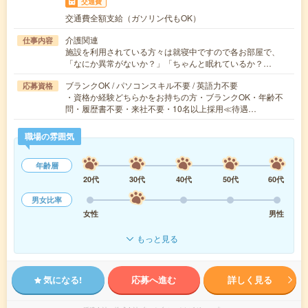
交通費
交通費全額支給（ガソリン代もOK）
介護関連
仕事内容
施設を利用されている方々は就寝中ですので各お部屋で、
「なにか異常がないか？」「ちゃんと眠れているか？…
ブランクOK / パソコンスキル不要 / 英語力不要
応募資格
・資格か経験どちらかをお持ちの方・ブランクOK・年齢不
問・履歴書不要・来社不要・10名以上採用≪待遇…
職場の雰囲気
年齢層
20代
30代
40代
50代
60代
男女比率
女性
男性
もっと見る
気になる!
応募へ進む
詳しく見る