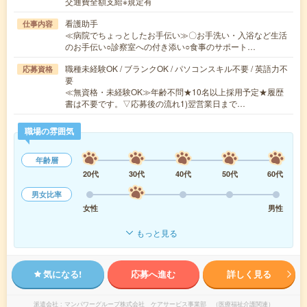
交通費全額支給※規定有
看護助手
仕事内容
≪病院でちょっとしたお手伝い≫〇お手洗い・入浴など生活
のお手伝い○診察室への付き添い○食事のサポート…
職種未経験OK / ブランクOK / パソコンスキル不要 / 英語力不
応募資格
要
≪無資格・未経験OK≫年齢不問★10名以上採用予定★履歴
書は不要です。▽応募後の流れ1)翌営業日まで…
職場の雰囲気
年齢層
20代
30代
40代
50代
60代
男女比率
女性
男性
もっと見る
気になる!
応募へ進む
詳しく見る
派遣会社
マンパワーグループ株式会社 ケアサービス事業部 （医療福祉介護関連）