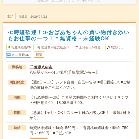
派遣会社
株式会社ブレイブ（マイナビグループ）
未読
掲載日
2026/07/22
≪時短歓迎！≫おばあちゃんの買い物付き添い
もお仕事の一つ！＊無資格・未経験OK
職種未経験OK
交通費別途支給あり
土日祝日が休み
残業なし
WEB登録OK
派遣
千葉県八街市
勤務地
八街駅から---分／榎戸(千葉県)駅から---分
【週2日～OK】シフト自由・自己申告制 ■曜日固定OK ■ご希
曜日頻度
望の曜日をご相談ください。
【1日5時間～OK】ご希望の時間をご相談ください！▼シフ
時間
ト例日勤 9:00～18:00早番 7:00…
【急募】1ヶ月～OK！スタート日の相談もOK！（最短2日後
期間
から）
無資格未経験：時給1550円～ 有資格or経験者：時給1750
時給
円～1850円 ■日払いOK