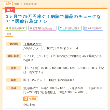
未読
掲載日
2026/08/08
NEW
3ヵ月で79万円稼ぐ！病院で備品のチェックな
ど＊医療行為はナシ
職種未経験OK
交通費別途支給あり
土日祝日が休み
WEB登録OK
派遣
千葉県八街市
勤務地
八街駅から---分／榎戸(千葉県)駅から---分
シフト制（月～日） ※平日のみなどの相談もOK ※週3なども
曜日頻度
相談OK
【シフト例】07:00～16:0009:00～18:0017:00～09:00※ 上記
時間
は一例です！そ…
即日～2ヶ月以上 ■開始日の相談OK！
期間
無資格の方：時給1500円～1875円 / 介護福祉士：時給1800
時給
円～2250円 / 初任者以上：時給1600円～2000円
交通費
全額支給