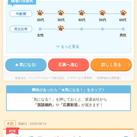
職場の雰囲気
年齢層
20代
30代
40代
50代
60代
男女比率
女性
男性
もっと見る
気になる!
応募へ進む
詳しく見る
派遣会社
マンパワーグループ株式会社 ケアサービス事業部 （医療福祉介護関連）
興味があったら「★気になる！」をタップ！
「気になる！」を押しておくと、派遣会社から
「面談確約」
や
「応募歓迎」
が届きます！
未読
掲載日
2026/08/10
NEW