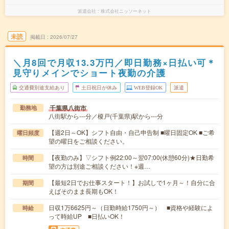
派遣会社
株式会社ニッソーネット
未読
掲載日
2026/07/27
＼月8回で月収13.3万円／即日勤務×日払い可＊
見守りメインでショート夜勤の介護
交通費別途支給あり
土日祝日が休み
WEB登録OK
派遣
千葉県八街市
勤務地
八街駅から---分／榎戸(千葉県)駅から---分
【週2日～OK】シフト自由・自己申告制 ■曜日固定OK ■ご希
曜日頻度
望の曜日をご相談ください。
【夜勤のみ】▽シフト例22:00～翌07:00(休憩60分)★日勤希
時間
望の方は別途ご相談ください！※週…
【最短2日でお仕事スタート！】お試しで1ヶ月～！自分に合
期間
えばそのまま長期もOK！
日収1万6625円～（日勤時給1750円～） ■資格や経験によ
時給
って時給UP ■日払いOK！