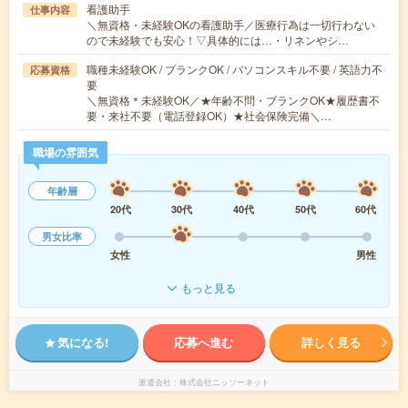
看護助手
仕事内容
＼無資格・未経験OKの看護助手／医療行為は一切行わない
ので未経験でも安心！▽具体的には…・リネンやシ…
職種未経験OK / ブランクOK / パソコンスキル不要 / 英語力不
応募資格
要
＼無資格＊未経験OK／★年齢不問・ブランクOK★履歴書不
要・来社不要（電話登録OK）★社会保険完備＼…
職場の雰囲気
年齢層
20代
30代
40代
50代
60代
男女比率
女性
男性
もっと見る
気になる!
応募へ進む
詳しく見る
派遣会社
株式会社ニッソーネット