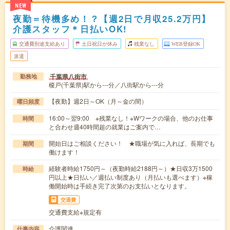
NEW
夜勤＝待機多め！？【週2日で月収25.2万円】
介護スタッフ＊日払いOK!
交通費別途支給あり
土日祝日が休み
残業なし
WEB登録OK
派遣
千葉県八街市
勤務地
榎戸(千葉県)駅から---分／八街駅から---分
【夜勤】週2日～OK（月～金の間）
曜日頻度
16:00～翌9:00 ※残業なし！※Wワークの場合、他のお仕事
時間
と合わせ週40時間超の就業はご案内で…
開始日はご相談ください！ ★職場が気に入れば、長期でも
期間
働けます！
経験者時給1750円～（夜勤時給2188円～）★日収3万1500
時給
円以上★日払い／週払い制度あり（月払いも選べます）※稼
働開始時は手続き完了次第のお支払いとなります。
交通費
交通費支給※規定有
介護関連
仕事内容