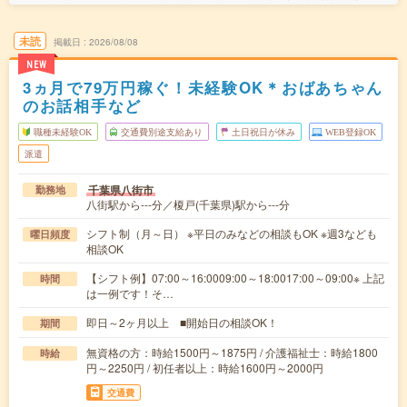
未読
掲載日
2026/08/08
NEW
3ヵ月で79万円稼ぐ！未経験OK＊おばあちゃん
のお話相手など
職種未経験OK
交通費別途支給あり
土日祝日が休み
WEB登録OK
派遣
千葉県八街市
勤務地
八街駅から---分／榎戸(千葉県)駅から---分
シフト制（月～日） ※平日のみなどの相談もOK ※週3なども
曜日頻度
相談OK
【シフト例】07:00～16:0009:00～18:0017:00～09:00※ 上記
時間
は一例です！そ…
即日～2ヶ月以上 ■開始日の相談OK！
期間
無資格の方：時給1500円～1875円 / 介護福祉士：時給1800
時給
円～2250円 / 初任者以上：時給1600円～2000円
交通費