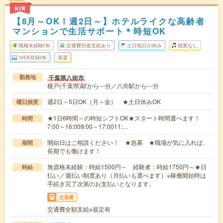
NEW
【8月～OK！週2日～】ホテルライクな高齢者
マンションで生活サポート＊時短OK
職種未経験OK
交通費別途支給あり
土日祝日が休み
残業なし
WEB登録OK
派遣
千葉県八街市
勤務地
榎戸(千葉県)駅から---分／八街駅から---分
週2日～5日OK（月～金） ★土日休みOK
曜日頻度
★1日6時間～の時短シフトOK★スタート時間選べます！
時間
7:00～16:009:00～17:0011:…
開始日はご相談ください！ ★急募 ★職場が気に入れば、
期間
長期でも働けます！
無資格未経験：時給1500円～ 経験者：時給1750円～★日
時給
払い／週払い制度あり（月払いも選べます）※稼働開始時は
手続き完了次第のお支払いとなります。
交通費
交通費全額支給※規定有