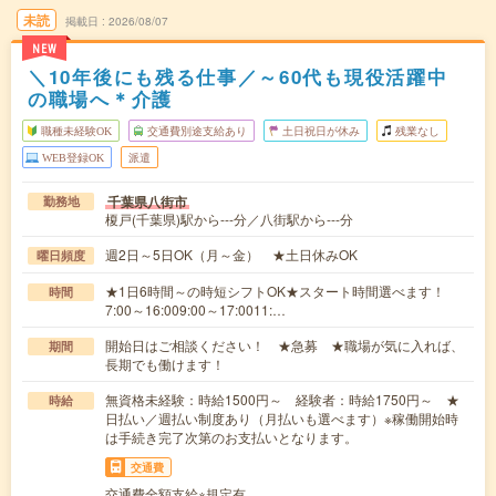
未読
掲載日
2026/08/07
NEW
＼10年後にも残る仕事／～60代も現役活躍中
の職場へ＊介護
職種未経験OK
交通費別途支給あり
土日祝日が休み
残業なし
WEB登録OK
派遣
千葉県八街市
勤務地
榎戸(千葉県)駅から---分／八街駅から---分
週2日～5日OK（月～金） ★土日休みOK
曜日頻度
★1日6時間～の時短シフトOK★スタート時間選べます！
時間
7:00～16:009:00～17:0011:…
開始日はご相談ください！ ★急募 ★職場が気に入れば、
期間
長期でも働けます！
無資格未経験：時給1500円～ 経験者：時給1750円～ ★
時給
日払い／週払い制度あり（月払いも選べます）※稼働開始時
は手続き完了次第のお支払いとなります。
交通費
交通費全額支給※規定有