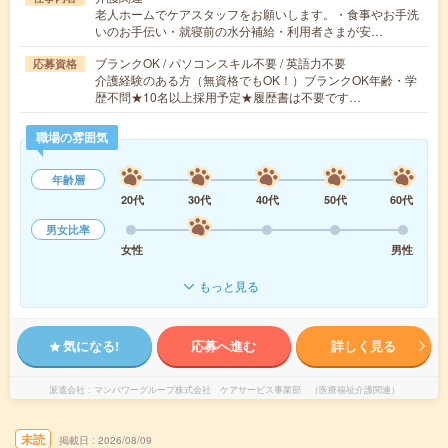
老人ホームでケアスタッフをお願いします。・食事やお手洗
いのお手伝い・就寝前の水分補給・利用者さまが安…
ブランクOK / パソコンスキル不要 / 英語力不要
応募資格
介護経験のある方（無資格でもOK！）ブランクOK年齢・学
歴不問★10名以上採用予定★履歴書は不要です…
職場の雰囲気
年齢層
20代
30代
40代
50代
60代
男女比率
女性
男性
もっと見る
気になる!
応募へ進む
詳しく見る
派遣会社
マンパワーグループ株式会社 ケアサービス事業部 （医療福祉介護関連）
未読
掲載日
2026/08/09