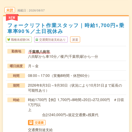
未読
掲載日
2026/08/07
NEW
フォークリフト作業スタッフ｜時給1,700円×乗
車率90％／土日祝休み
職種未経験OK
交通費別途支給あり
派遣
千葉県八街市
勤務地
八街駅から車10分／榎戸(千葉県)駅から---分
月～金
曜日頻度
08:00～17:00（実働8時間・休憩60分）
時間
2026年8月3日～9月30日（状況により10月31日まで延長の
期間
可能性あり）
時給1700円【例】1,700円×8時間×20日=272,000円 ＃日収
時給
1万円以
上
合計240,000円+規定交通費+残業代
交通費
交通費別途支給