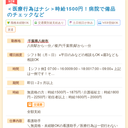
NEW
＜医療行為はナシ＞時給1500円！病院で備品
のチェックなど
職種未経験OK
交通費別途支給あり
土日祝日が休み
WEB登録OK
派遣
千葉県八街市
勤務地
八街駅から---分／榎戸(千葉県)駅から---分
シフト制（月～日） ※平日のみなどの相談もOK ※週3なども
曜日頻度
相談OK
【シフト例】07:00～16:0009:00～18:0017:00～09:00※ 上記
時間
は一例です！そ…
即日～2ヶ月以上
期間
無資格の方：時給1500円～1875円 / 介護福祉士：時給1800
時給
円～2250円 / 初任者以上：時給1600円～2000円
交通費
全額支給
看護助手
仕事内容
＼無資格・未経験OKの看護助手／医療行為は一切行わない