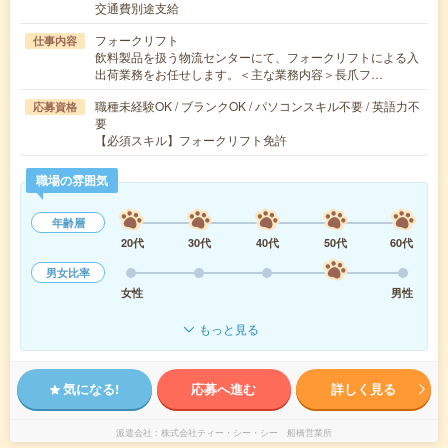
交通費別途支給
フォークリフト
仕事内容
飲料製品を扱う物流センターにて、フォークリフトによる入
出荷業務をお任せします。＜主な業務内容＞長爪フ…
職種未経験OK / ブランクOK / パソコンスキル不要 / 英語力不
応募資格
要
【必須スキル】フォークリフト免許
職場の雰囲気
年齢層
20代
30代
40代
50代
60代
男女比率
女性
男性
もっと見る
気になる!
応募へ進む
詳しく見る
派遣会社
株式会社ティー・シー・シー 船橋営業所