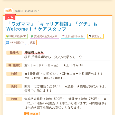
未読
掲載日
2026/08/07
NEW
「ワガママ」「キャリア相談」「グチ」も
Welcome！＊ケアスタッフ
職種未経験OK
交通費別途支給あり
土日祝日が休み
残業なし
WEB登録OK
派遣
千葉県八街市
勤務地
榎戸(千葉県)駅から---分／八街駅から---分
週2日～5日OK（月～金） ★土日休みOK
曜日頻度
★1日6時間～の時短シフトOK★スタート時間選べます！
時間
7:00～16:009:00～17:0011:…
開始日はご相談ください！ ★急募 ★職場が気に入れば、
期間
長期でも働けます！
無資格未経験：時給1500円～ 経験者：時給1750円～ ★
時給
日払い／週払い制度あり（月払いも選べます）※稼働開始時
は手続き完了次第のお支払いとなります。
交通費