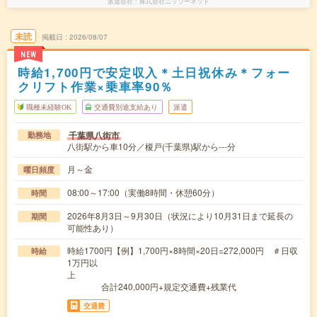
派遣会社
株式会社ニッソーネット
未読
掲載日
2026/08/07
NEW
時給1,700円で安定収入＊土日祝休み＊フォー
クリフト作業×乗車率90％
職種未経験OK
交通費別途支給あり
派遣
千葉県八街市
勤務地
八街駅から車10分／榎戸(千葉県)駅から---分
月～金
曜日頻度
08:00～17:00（実働8時間・休憩60分）
時間
2026年8月3日～9月30日（状況により10月31日まで延長の
期間
可能性あり）
時給1700円【例】1,700円×8時間×20日=272,000円 ＃日収
時給
1万円以
上
合計240,000円+規定交通費+残業代
交通費