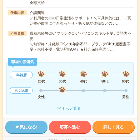
全額支給
介護関連
仕事内容
／利用者の方の日常生活をサポート！＼▽具体的には…・買
い物や散歩に付き添ったり・折り紙や体操などのレ…
職種未経験OK / ブランクOK / パソコンスキル不要 / 英語力不
応募資格
要
＼無資格＊未経験OK／★年齢不問・ブランクOK★履歴書不
要・来社不要（電話登録OK）★社会保険完備＼…
職場の雰囲気
年齢層
20代
30代
40代
50代
60代
男女比率
女性
男性
もっと見る
気になる!
応募へ進む
詳しく見る