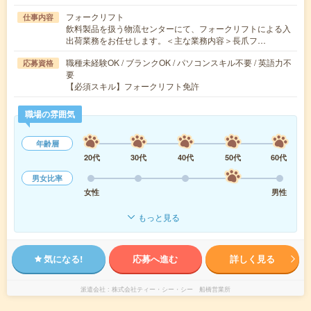
フォークリフト
仕事内容
飲料製品を扱う物流センターにて、フォークリフトによる入
出荷業務をお任せします。＜主な業務内容＞長爪フ…
職種未経験OK / ブランクOK / パソコンスキル不要 / 英語力不
応募資格
要
【必須スキル】フォークリフト免許
職場の雰囲気
年齢層
20代
30代
40代
50代
60代
男女比率
女性
男性
もっと見る
気になる!
応募へ進む
詳しく見る
派遣会社
株式会社ティー・シー・シー 船橋営業所