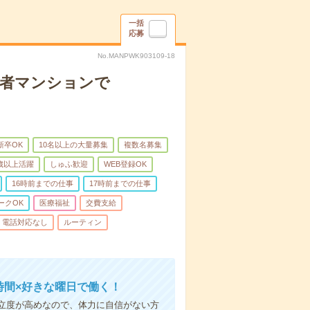
一括
応募
No.MANPWK903109-18
齢者マンションで
新卒OK
10名以上の大量募集
複数名募集
0歳以上活躍
しゅふ歓迎
WEB登録OK
16時前までの仕事
17時前までの仕事
ークOK
医療福祉
交費支給
電話対応なし
ルーティン
時間×好きな曜日で働く！
立度が高めなので、体力に自信がない方