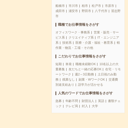
船橋市
市川市
柏市
松戸市
市原市
成田市
浦安市
野田市
八千代市
習志野
市
職種でお仕事情報をさがす
オフィスワーク・事務系
営業・販売・サー
ビス系
クリエイティブ系
IT・エンジニア
系
技術系
医療・介護・福祉・教育系
軽
作業・物流・工場・その他
こだわりでお仕事情報をさがす
短期
単発
職種未経験OK
10名以上の大
量募集
友だちと一緒の応募OK
在宅・リモ
ートワーク
週2～3日勤務
土日祝のみ勤
務
残業なし
副業・WワークOK
交通費
別途支給あり
語学力が活かせる
人気のワードでお仕事情報をさがす
急募
年齢不問
財団法人
英語
書類チェ
ック
テレビ局
封入
大学