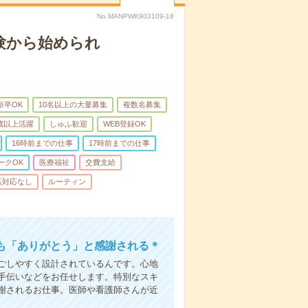
No.MANPWK903109-18
験から始められ
新卒OK
10名以上の大量募集
複数名募集
0歳以上活躍
しゅふ歓迎
WEB登録OK
16時前までの仕事
17時前までの仕事
ークOK
医療福祉
交費支給
話対応なし
ルーティン
も「ありがとう」と感謝される＊
ごしやすく設計されているんです。心地
手伝いなどをお任せします。特別なスキ
謝されるお仕事。医師や看護師さんが近