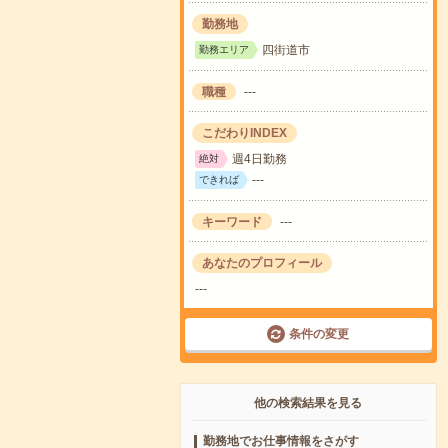
勤務地
四街道市
勤務エリア
職種
---
こだわりINDEX
週4日勤務
絶対
---
できれば
キーワード
---
あなたのプロフィール
---
条件の変更
他の検索結果を見る
勤務地でお仕事情報をさがす