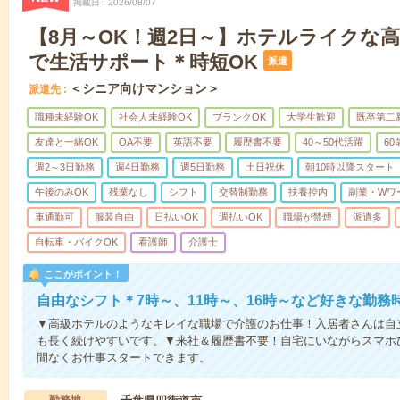
掲載日
2026/08/07
【8月～OK！週2日～】ホテルライクな
で生活サポート＊時短OK
派遣
＜シニア向けマンション＞
派遣先
職種未経験OK
社会人未経験OK
ブランクOK
大学生歓迎
既卒第二
友達と一緒OK
OA不要
英語不要
履歴書不要
40～50代活躍
6
週2～3日勤務
週4日勤務
週5日勤務
土日祝休
朝10時以降スタート
午後のみOK
残業なし
シフト
交替制勤務
扶養控内
副業・Wワ
車通勤可
服装自由
日払いOK
週払いOK
職場が禁煙
派遣多
自転車・バイクOK
看護師
介護士
ここがポイント！
自由なシフト＊7時～、11時～、16時～など好きな勤務
▼高級ホテルのようなキレイな職場で介護のお仕事！入居者さんは自
も長く続けやすいです。▼来社＆履歴書不要！自宅にいながらスマホ
間なくお仕事スタートできます。