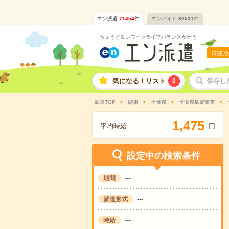
エン派遣
71454
件
エンバイト
82531
件
ちょうど良いワークライフバランスが叶う
関東版
気になる！リスト
0
保存し
派遣TOP
関東
千葉県
千葉県四街道市
,
1
4
7
5
平均時給:
円
設定中の検索条件
期間
---
派遣形式
---
時給
---