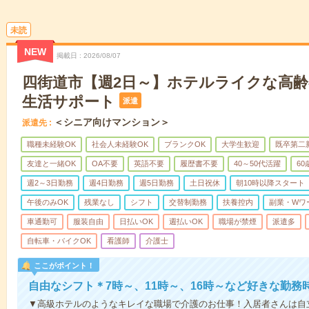
未読
NEW
掲載日
2026/08/07
四街道市【週2日～】ホテルライクな高
生活サポート
派遣
＜シニア向けマンション＞
派遣先
職種未経験OK
社会人未経験OK
ブランクOK
大学生歓迎
既卒第二
友達と一緒OK
OA不要
英語不要
履歴書不要
40～50代活躍
6
週2～3日勤務
週4日勤務
週5日勤務
土日祝休
朝10時以降スタート
午後のみOK
残業なし
シフト
交替制勤務
扶養控内
副業・Wワ
車通勤可
服装自由
日払いOK
週払いOK
職場が禁煙
派遣多
自転車・バイクOK
看護師
介護士
ここがポイント！
自由なシフト＊7時～、11時～、16時～など好きな勤務
▼高級ホテルのようなキレイな職場で介護のお仕事！入居者さんは自