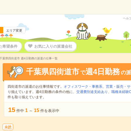
ヘル
エリア変更
た希望条件
お気に入りの派遣会社
千葉県四街道市 週4日勤務の派遣の仕事一覧
千葉県四街道市
週4日勤務
で
の
四街道市の派遣のお仕事情報です。
オフィスワーク・事務系
、
営業・販売・サ
り揃えています。週4日勤務の条件の他に、
交通費別途支給あり
、
職種未経験O
件も取り揃えています。
15
1
15
件中
～
件を表示中
未読