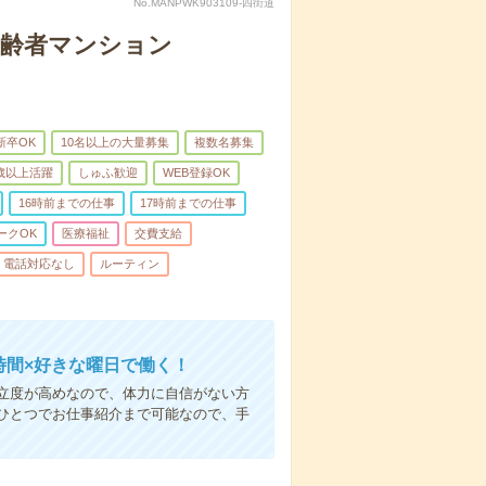
No.MANPWK903109-四街道
高齢者マンション
新卒OK
10名以上の大量募集
複数名募集
0歳以上活躍
しゅふ歓迎
WEB登録OK
16時前までの仕事
17時前までの仕事
ークOK
医療福祉
交費支給
電話対応なし
ルーティン
時間×好きな曜日で働く！
立度が高めなので、体力に自信がない方
ひとつでお仕事紹介まで可能なので、手