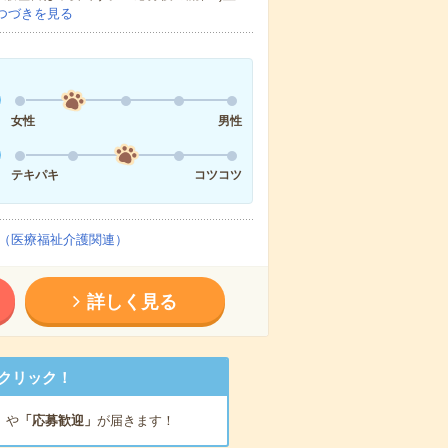
つづきを見る
女性
男性
テキパキ
コツコツ
（医療福祉介護関連）
詳しく見る
クリック！
」
や
「応募歓迎」
が届きます！