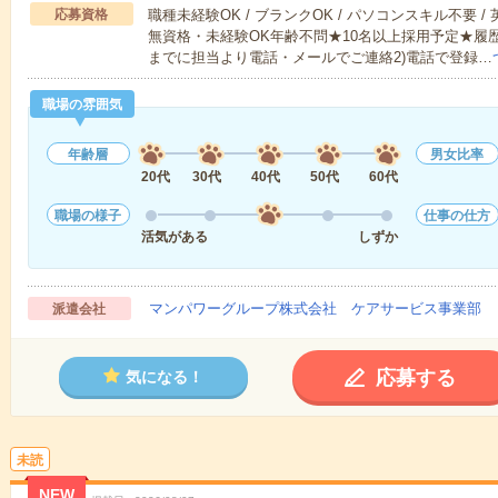
応募資格
職種未経験OK / ブランクOK / パソコンスキル不要 /
無資格・未経験OK年齢不問★10名以上採用予定★履
までに担当より電話・メールでご連絡2)電話で登録…
職場の雰囲気
年齢層
男女比率
20代
30代
40代
50代
60代
職場の様子
仕事の仕方
活気がある
しずか
マンパワーグループ株式会社 ケアサービス事業部 
派遣会社
応募する
気になる！
未読
NEW