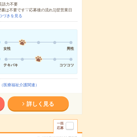
 英語力不要
歴書は不要です▽応募後の流れ1)翌営業日
つづきを見る
女性
男性
テキパキ
コツコツ
（医療福祉介護関連）
詳しく見る
一括
応募