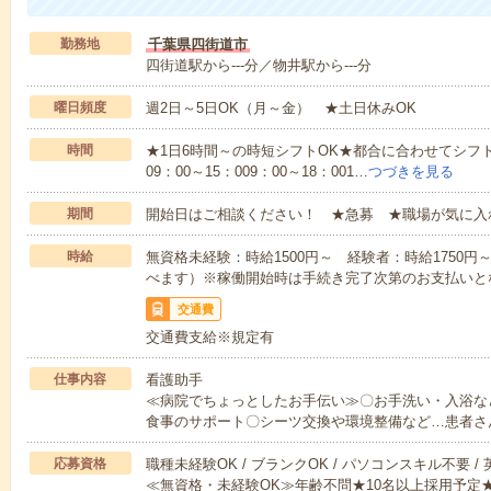
勤務地
千葉県四街道市
四街道駅から---分／物井駅から---分
曜日頻度
週2日～5日OK（月～金） ★土日休みOK
時間
★1日6時間～の時短シフトOK★都合に合わせてシフト
09：00～15：009：00～18：001…
つづきを見る
期間
開始日はご相談ください！ ★急募 ★職場が気に入
時給
無資格未経験：時給1500円～ 経験者：時給1750
べます）※稼働開始時は手続き完了次第のお支払いと
交通費
交通費支給※規定有
仕事内容
看護助手
≪病院でちょっとしたお手伝い≫〇お手洗い・入浴な
食事のサポート〇シーツ交換や環境整備など…患者さ
応募資格
職種未経験OK / ブランクOK / パソコンスキル不要 /
≪無資格・未経験OK≫年齢不問★10名以上採用予定