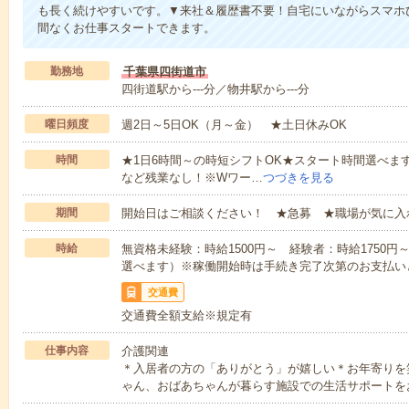
も長く続けやすいです。▼来社＆履歴書不要！自宅にいながらスマホ
間なくお仕事スタートできます。
勤務地
千葉県四街道市
四街道駅から---分／物井駅から---分
曜日頻度
週2日～5日OK（月～金） ★土日休みOK
時間
★1日6時間～の時短シフトOK★スタート時間選べます！7:00～1
など残業なし！※Wワー…
つづきを見る
期間
開始日はご相談ください！ ★急募 ★職場が気に入
時給
無資格未経験：時給1500円～ 経験者：時給1750
選べます）※稼働開始時は手続き完了次第のお支払い
交通費
交通費全額支給※規定有
仕事内容
介護関連
＊入居者の方の「ありがとう」が嬉しい＊お年寄りを
ゃん、おばあちゃんが暮らす施設での生活サポートを