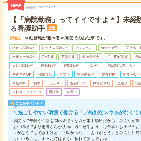
NEW
掲載日
2026/08/07
【「病院勤務」ってイイですよ＊】未経
る看護助手
派遣
≪勤務地が選べる≫病院でのお仕事です。
派遣先
職種未経験OK
社会人未経験OK
ブランクOK
大学生歓迎
既卒第二
友達と一緒OK
OA不要
英語不要
履歴書不要
40～50代活躍
6
週2～3日勤務
週4日勤務
週5日勤務
土日祝休
朝10時以降スタート
午後のみOK
残業なし
シフト
交替制勤務
扶養控内
副業・Wワ
車通勤可
制服
日払いOK
週払いOK
職場が禁煙
派遣多
電
自転車・バイクOK
看護師
介護士
ここがポイント！
＼過ごしやすい環境で働ける！／特別なスキルがなくて
病院って年齢や性別を問わず様々な方が来る場所だから、みんなが過
よい環境でより患者さんが快適に過ごせるよう、お食事やお風呂のお
ルがなくてもできるけど、「助かった」「ありがとう」とみんなに感
くにいるのも、困った時はすぐに頼れて安心ですね！